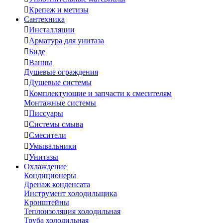

Крепеж и метизы
Сантехника

Инсталляции

Арматура для унитаза

Биде

Ванны
Душевые ограждения

Душевые системы

Комплектующие и запчасти к смесителям
Монтажные системы

Писсуары

Системы смыва

Смесители

Умывальники

Унитазы
Охлаждение
Кондиционеры
Дренаж конденсата
Инструмент холодильщика
Кронштейны
Теплоизоляция холодильная
Труба холодильная