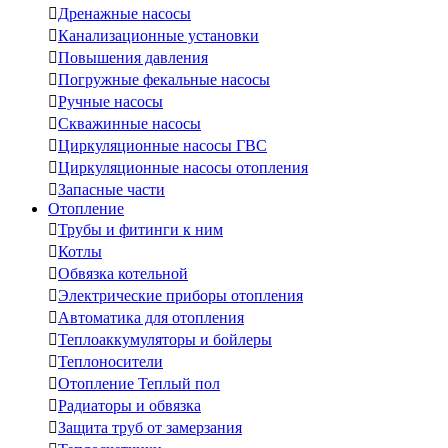

Дренажные насосы

Канализационные установки

Повышения давления

Погружные фекальные насосы

Ручные насосы

Скважинные насосы

Циркуляционные насосы ГВС

Циркуляционные насосы отопления

Запасные части
Отопление

Трубы и фитинги к ним

Котлы

Обвязка котельной

Электрические приборы отопления

Автоматика для отопления

Теплоаккумуляторы и бойлеры

Теплоносители

Отопление Теплый пол

Радиаторы и обвязка

Защита труб от замерзания