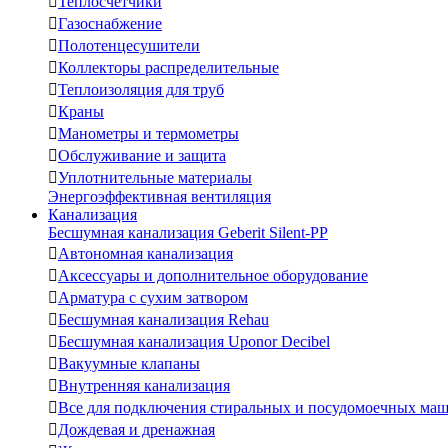

Теплосчетчики

Газоснабжение

Полотенцесушители

Коллекторы распределительные

Теплоизоляция для труб

Краны

Манометры и термометры

Обслуживание и защита

Уплотнительные материалы
Энергоэффективная вентиляция
Канализация
Бесшумная канализация Geberit Silent-PP

Автономная канализация

Аксессуары и дополнительное оборудование

Арматура с сухим затвором

Бесшумная канализация Rehau

Бесшумная канализация Uponor Decibel

Вакуумные клапаны

Внутренняя канализация

Все для подключения стиральных и посудомоечных ма

Дождевая и дренажная