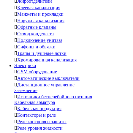

Жироотделители

Клеевая канализация

Манжеты и прокладки

Наружная канализация

Обратные клапаны

Отвод конденсата

Подключение унитаза

Сифоны и обвязки

Трапы и душевые лотки

Хромированная канализация
Электрика

GSM оборудование

Автоматические выключатели

Дистанционное управление
Заземление

Источники бесперебойного питания
Кабельная арматура

Кабельная продукция

Контакторы и реле

Реле контроля и защиты

Реле уровня жидкости