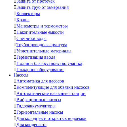

Защита от протечек

Защита труб от замерзания

Коллекторы

Краны

Манометры и термометры

Накопительные емкости

Счетчики воды

Трубопроводная арматура

Уплотнительные материалы

Герметизация ввода

Полив и благоустройство участка

Пожарное оборудование
Насосы

Автоматика для насосов

Комплектующие для обвязки насосов

Автоматические насосные станции

Вибрационные насосы

Гидроаккумуляторы

Горизонтальные насосы

Для колодцев и открытых водоёмов

Для конденсата