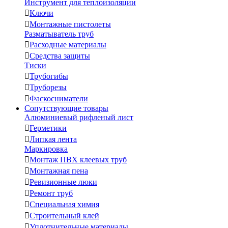
Инструмент для теплоизоляции

Ключи

Монтажные пистолеты
Разматыватель труб

Расходные материалы

Средства защиты
Тиски

Трубогибы

Труборезы

Фаскосниматели
Сопутствующие товары
Алюминиевый рифленый лист

Герметики

Липкая лента
Маркировка

Монтаж ПВХ клеевых труб

Монтажная пена

Ревизионные люки

Ремонт труб

Специальная химия

Строительный клей

Уплотнительные материалы