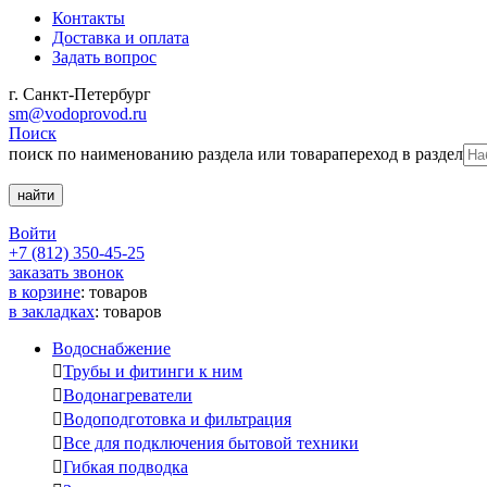
Контакты
Доставка и оплата
Задать вопрос
г. Санкт-Петербург
sm@vodoprovod.ru
Поиск
поиск по наименованию раздела или товара
переход в раздел
Войти
+7 (812) 350-45-25
заказать звонок
в корзине
:
товаров
в закладках
:
товаров
Водоснабжение

Трубы и фитинги к ним

Водонагреватели

Водоподготовка и фильтрация

Все для подключения бытовой техники

Гибкая подводка