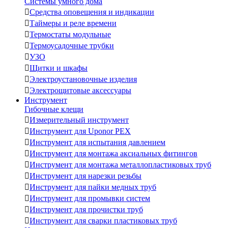
Системы умного дома

Средства оповещения и индикации

Таймеры и реле времени

Термостаты модульные

Термоусадочные трубки

УЗО

Щитки и шкафы

Электроустановочные изделия

Электрощитовые аксессуары
Инструмент
Гибочные клещи

Измерительный инструмент

Инструмент для Uponor PEX

Инструмент для испытания давлением

Инструмент для монтажа аксиальных фитингов

Инструмент для монтажа металлопластиковых труб

Инструмент для нарезки резьбы

Инструмент для пайки медных труб

Инструмент для промывки систем

Инструмент для прочистки труб

Инструмент для сварки пластиковых труб