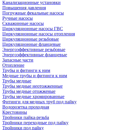
Канализационные установки
Повышения давления
Погружные фекальные насосы
Ручные насосы
Скважинные насосы
Циркуляционные насосы ГВС
Циркуляционные насосы отопления
Циркуляционные резьбовые
Циркуляционные фланцевые
Энергоэффективные резьбовые
Энергоэффективные фланцевые
Запасные части
Отопление
Трубы и фитинги к ним
Медные трубы и фитинги к ним
Трубы медные
Трубы медные неотожженные
Трубы медные отожженые
Трубы медные хромированные
Фитинги для медных труб под пайку
Водорозетка проходная
Крестовины
Тройники пайка-резьба
Тройники переходные под пайку
Тройники под пайку