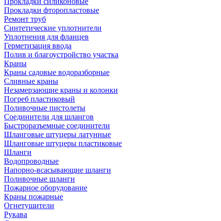
Прокладки силиконовые
Прокладки фторопластовые
Ремонт труб
Синтетические уплотнители
Уплотнения для фланцев
Герметизация ввода
Полив и благоустройство участка
Краны
Краны садовые водоразборные
Сливные краны
Незамерзающие краны и колонки
Погреб пластиковый
Поливочные пистолеты
Соединители для шлангов
Быстроразъемные соединители
Шланговые штуцеры латунные
Шланговые штуцеры пластиковые
Шланги
Водопроводные
Напорно-всасывающие шланги
Поливочные шланги
Пожарное оборудование
Краны пожарные
Огнетушители
Рукава