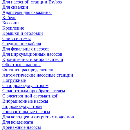
Для насосной станции Esybox
Для скважин
Адаптеры для скважины
Кабель
Кессоны
Крепление
Крышки и оголовки
Слив системы
Соединение кабеля
Для фекальных насосов
Для циркуляционных насосов
Кронштейны и виброгасители
Обратные клапаны
Фитинги распределители
Автоматические насосные станции
Погружные
С гидроаккумулятором
С частотным преобразователем
С электронной автоматикой
Вибрационные насосы
Гидроаккумуляторы
Горизонтальные насосы
Для колодцев и открытых водоёмов
Для конденсата
Дренажные насосы