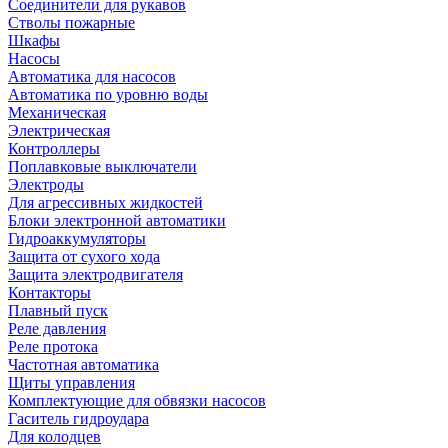
Соединители для рукавов
Стволы пожарные
Шкафы
Насосы
Автоматика для насосов
Автоматика по уровню воды
Механическая
Электрическая
Контроллеры
Поплавковые выключатели
Электроды
Для агрессивных жидкостей
Блоки электронной автоматики
Гидроаккумуляторы
Защита от сухого хода
Защита электродвигателя
Контакторы
Плавный пуск
Реле давления
Реле протока
Частотная автоматика
Щиты управления
Комплектующие для обвязки насосов
Гаситель гидроудара
Для колодцев