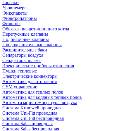
Горелки
Уровнемеры
Фикспакеты
Фильтропатроны
Фильтры
Обвязка твердотопливного котла
Перепускные клапаны
Подпиточные клапаны
Предохранительные клапаны
Расширительные баки
Сепараторы воздуха
Сепараторы шлама
Электрические приборы отопления
Пушки тепловые
Электрические конвекторы
Автоматика для отопления
GSM управление
Автоматика для теплых полов
Автоматика для водяных теплых полов
Автоматизация температуры воздуха
Система Kromwell проводная
Система Uni-Fitt проводная
Система Uni-Fitt беспроводная
Система Salus проводная
Система Salus беспроводная