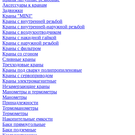
Аксессуары к кранам
Задвижки
Краны "MINI"
Краны с внутренней резьбой
Краны с внутренней-наружной резьбой
Краны с воздухоотводчиком
Краны с накидной гайкой
Краны с наружной резьбой
Краны с фильтром
Краны со сгоном
Сливные краны
Трехходовые краны
Краны под сварку полипропиленовые
Краны с сервоприводом
Краны электромагнитные
Незамерзающие краны
Манометры и термометры
Манометры
Принадлежности
Термоманометры
Термометры
Накопительные емкости
Баки прямоугольные
Баки подземные