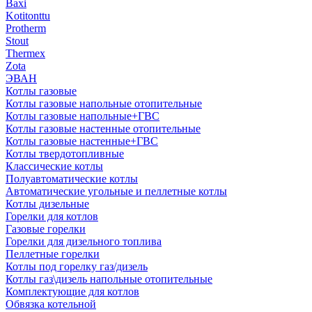
Baxi
Kotitonttu
Protherm
Stout
Thermex
Zota
ЭВАН
Котлы газовые
Котлы газовые напольные отопительные
Котлы газовые напольные+ГВС
Котлы газовые настенные отопительные
Котлы газовые настенные+ГВС
Котлы твердотопливные
Классические котлы
Полуавтоматические котлы
Автоматические угольные и пеллетные котлы
Котлы дизельные
Горелки для котлов
Газовые горелки
Горелки для дизельного топлива
Пеллетные горелки
Котлы под горелку газ/дизель
Котлы газ\дизель напольные отопительные
Комплектующие для котлов
Обвязка котельной