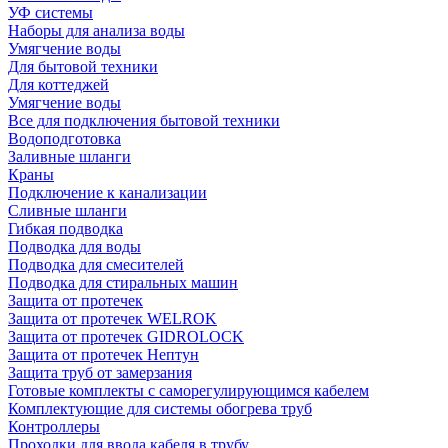
УФ системы
Наборы для анализа воды
Умягчение воды
Для бытовой техники
Для коттеджей
Умягчение воды
Все для подключения бытовой техники
Водоподготовка
Заливные шланги
Краны
Подключение к канализации
Сливные шланги
Гибкая подводка
Подводка для воды
Подводка для смесителей
Подводка для стиральных машин
Защита от протечек
Защита от протечек WELROK
Защита от протечек GIDROLOCK
Защита от протечек Нептун
Защита труб от замерзания
Готовые комплекты с саморегулирующимся кабелем
Комплектующие для системы обогрева труб
Контроллеры
Проходки для ввода кабеля в трубу