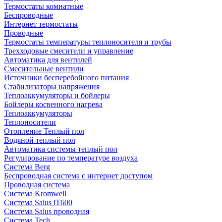
Термостаты комнатные
Беспроводные
Интернет термостаты
Проводные
Термостаты температуры теплоносителя и трубы
Трехходовые смесители и управление
Автоматика для вентилей
Смесительные вентили
Источники бесперебойного питания
Стабилизаторы напряжения
Теплоаккумуляторы и бойлеры
Бойлеры косвенного нагрева
Теплоаккумуляторы
Теплоносители
Отопление Теплый пол
Водяной теплый пол
Автоматика системы теплый пол
Регулирование по температуре воздуха
Система Berg
Беспроводная система с интернет доступом
Проводная система
Система Kromwell
Система Salus iT600
Система Salus проводная
Система Tech