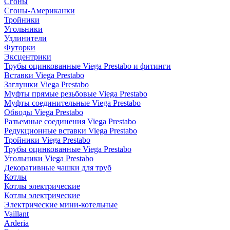
Сгоны
Сгоны-Американки
Тройники
Угольники
Удлинители
Футорки
Эксцентрики
Трубы оцинкованные Viega Prestabo и фитинги
Вставки Viega Prestabo
Заглушки Viega Prestabo
Муфты прямые резьбовые Viega Prestabo
Муфты соединительные Viega Prestabo
Обводы Viega Prestabo
Разъемные соединения Viega Prestabo
Редукционные вставки Viega Prestabo
Тройники Viega Prestabo
Трубы оцинкованные Viega Prestabo
Угольники Viega Prestabo
Декоративные чашки для труб
Котлы
Котлы электрические
Котлы электрические
Электрические мини-котельные
Vaillant
Arderia