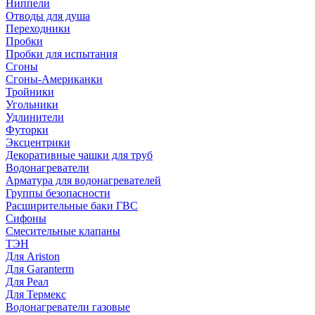
Ниппели
Отводы для душа
Переходники
Пробки
Пробки для испытания
Сгоны
Сгоны-Американки
Тройники
Угольники
Удлинители
Футорки
Эксцентрики
Декоративные чашки для труб
Водонагреватели
Арматура для водонагревателей
Группы безопасности
Расширительные баки ГВС
Сифоны
Смесительные клапаны
ТЭН
Для Ariston
Для Garanterm
Для Реал
Для Термекс
Водонагреватели газовые