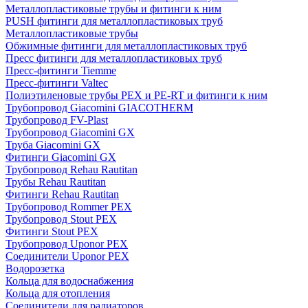
Металлопластиковые трубы и фитинги к ним
PUSH фитинги для металлопластиковых труб
Металлопластиковые трубы
Обжимные фитинги для металлопластиковых труб
Пресс фитинги для металлопластиковых труб
Пресс-фитинги Tiemme
Пресс-фитинги Valtec
Полиэтиленовые трубы PEX и PE-RT и фитинги к ним
Трубопровод Giacomini GIACOTHERM
Трубопровод FV-Plast
Трубопровод Giacomini GX
Труба Giacomini GX
Фитинги Giacomini GX
Трубопровод Rehau Rautitan
Трубы Rehau Rautitan
Фитинги Rehau Rautitan
Трубопровод Rommer PEX
Трубопровод Stout PEX
Фитинги Stout PEX
Трубопровод Uponor PEX
Соединители Uponor PEX
Водорозетка
Кольца для водоснабжения
Кольца для отопления
Соединители для радиаторов