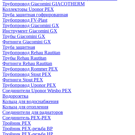
Трубопровод Giacomini GIACOTHERM
Коллекторы Uponor PEX
Труба защитная гофрированная
Трубопровод FV-Plast
Трубопровод Giacomini GX
Инструмент Giacomini GX
Трубы Giacomini GX
Фитинги Giacomini GX
Труба защитная
Трубопровод Rehau Rautitan
Трубы Rehau Rautitan
Фитинги Rehau Rautitan
Трубопровод Rommer PEX
Трубопровод Stout PEX
Фитинги Stout PEX
Трубопровод Uponor PEX
Соединители Uponor Wirsbo PEX
Водорозетка
Кольца для водоснабжения
Кольца для отопления
Соединители для радиаторов
Соединитель PEX-PEX
Тройник PEX
Тройник PEX-резьба ВР
Тройник PEX-резьба НР