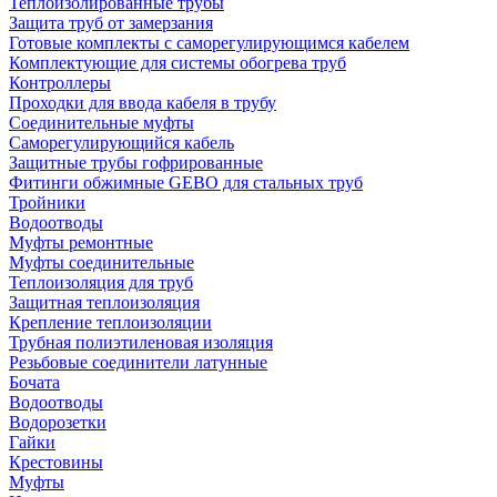
Теплоизолированные трубы
Защита труб от замерзания
Готовые комплекты с саморегулирующимся кабелем
Комплектующие для системы обогрева труб
Контроллеры
Проходки для ввода кабеля в трубу
Соединительные муфты
Саморегулирующийся кабель
Защитные трубы гофрированные
Фитинги обжимные GEBO для стальных труб
Тройники
Водоотводы
Муфты ремонтные
Муфты соединительные
Теплоизоляция для труб
Защитная теплоизоляция
Крепление теплоизоляции
Трубная полиэтиленовая изоляция
Резьбовые соединители латунные
Бочата
Водоотводы
Водорозетки
Гайки
Крестовины
Муфты