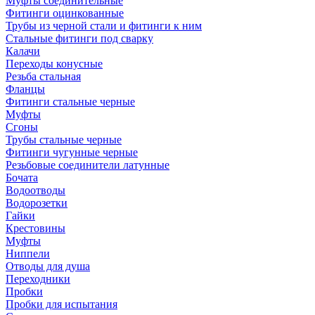
Муфты соединительные
Фитинги оцинкованные
Трубы из черной стали и фитинги к ним
Стальные фитинги под сварку
Калачи
Переходы конусные
Резьба стальная
Фланцы
Фитинги стальные черные
Муфты
Сгоны
Трубы стальные черные
Фитинги чугунные черные
Резьбовые соединители латунные
Бочата
Водоотводы
Водорозетки
Гайки
Крестовины
Муфты
Ниппели
Отводы для душа
Переходники
Пробки
Пробки для испытания