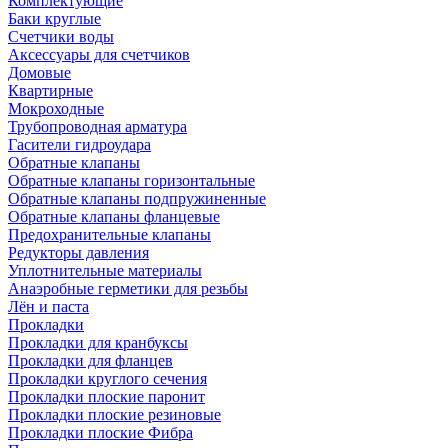
Комплектующие
Баки круглые
Счетчики воды
Аксессуары для счетчиков
Домовые
Квартирные
Мокроходные
Трубопроводная арматура
Гасители гидроудара
Обратные клапаны
Обратные клапаны горизонтальные
Обратные клапаны подпружиненные
Обратные клапаны фланцевые
Предохранительные клапаны
Редукторы давления
Уплотнительные материалы
Анаэробные герметики для резьбы
Лён и паста
Прокладки
Прокладки для кранбуксы
Прокладки для фланцев
Прокладки круглого сечения
Прокладки плоские паронит
Прокладки плоские резиновые
Прокладки плоские Фибра