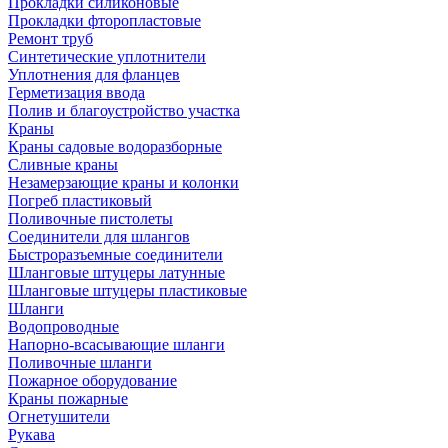
Прокладки силиконовые
Прокладки фторопластовые
Ремонт труб
Синтетические уплотнители
Уплотнения для фланцев
Герметизация ввода
Полив и благоустройство участка
Краны
Краны садовые водоразборные
Сливные краны
Незамерзающие краны и колонки
Погреб пластиковый
Поливочные пистолеты
Соединители для шлангов
Быстроразъемные соединители
Шланговые штуцеры латунные
Шланговые штуцеры пластиковые
Шланги
Водопроводные
Напорно-всасывающие шланги
Поливочные шланги
Пожарное оборудование
Краны пожарные
Огнетушители
Рукава