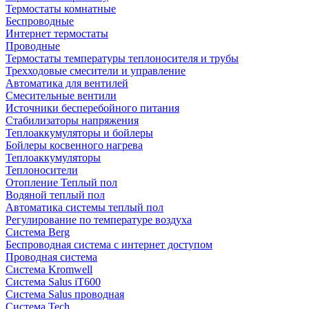
Термостаты комнатные
Беспроводные
Интернет термостаты
Проводные
Термостаты температуры теплоносителя и трубы
Трехходовые смесители и управление
Автоматика для вентилей
Смесительные вентили
Источники бесперебойного питания
Стабилизаторы напряжения
Теплоаккумуляторы и бойлеры
Бойлеры косвенного нагрева
Теплоаккумуляторы
Теплоносители
Отопление Теплый пол
Водяной теплый пол
Автоматика системы теплый пол
Регулирование по температуре воздуха
Система Berg
Беспроводная система с интернет доступом
Проводная система
Система Kromwell
Система Salus iT600
Система Salus проводная
Система Tech