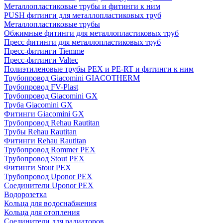
Металлопластиковые трубы и фитинги к ним
PUSH фитинги для металлопластиковых труб
Металлопластиковые трубы
Обжимные фитинги для металлопластиковых труб
Пресс фитинги для металлопластиковых труб
Пресс-фитинги Tiemme
Пресс-фитинги Valtec
Полиэтиленовые трубы PEX и PE-RT и фитинги к ним
Трубопровод Giacomini GIACOTHERM
Трубопровод FV-Plast
Трубопровод Giacomini GX
Труба Giacomini GX
Фитинги Giacomini GX
Трубопровод Rehau Rautitan
Трубы Rehau Rautitan
Фитинги Rehau Rautitan
Трубопровод Rommer PEX
Трубопровод Stout PEX
Фитинги Stout PEX
Трубопровод Uponor PEX
Соединители Uponor PEX
Водорозетка
Кольца для водоснабжения
Кольца для отопления
Соединители для радиаторов