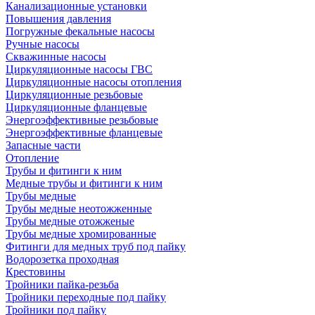
Канализационные установки
Повышения давления
Погружные фекальные насосы
Ручные насосы
Скважинные насосы
Циркуляционные насосы ГВС
Циркуляционные насосы отопления
Циркуляционные резьбовые
Циркуляционные фланцевые
Энергоэффективные резьбовые
Энергоэффективные фланцевые
Запасные части
Отопление
Трубы и фитинги к ним
Медные трубы и фитинги к ним
Трубы медные
Трубы медные неотожженные
Трубы медные отожженые
Трубы медные хромированные
Фитинги для медных труб под пайку
Водорозетка проходная
Крестовины
Тройники пайка-резьба
Тройники переходные под пайку
Тройники под пайку