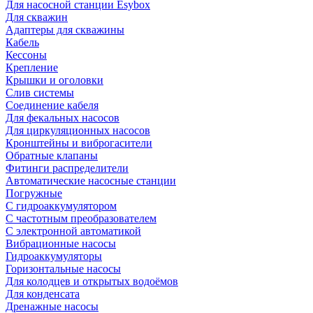
Для насосной станции Esybox
Для скважин
Адаптеры для скважины
Кабель
Кессоны
Крепление
Крышки и оголовки
Слив системы
Соединение кабеля
Для фекальных насосов
Для циркуляционных насосов
Кронштейны и виброгасители
Обратные клапаны
Фитинги распределители
Автоматические насосные станции
Погружные
С гидроаккумулятором
С частотным преобразователем
С электронной автоматикой
Вибрационные насосы
Гидроаккумуляторы
Горизонтальные насосы
Для колодцев и открытых водоёмов
Для конденсата
Дренажные насосы