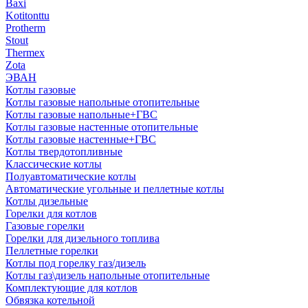
Baxi
Kotitonttu
Protherm
Stout
Thermex
Zota
ЭВАН
Котлы газовые
Котлы газовые напольные отопительные
Котлы газовые напольные+ГВС
Котлы газовые настенные отопительные
Котлы газовые настенные+ГВС
Котлы твердотопливные
Классические котлы
Полуавтоматические котлы
Автоматические угольные и пеллетные котлы
Котлы дизельные
Горелки для котлов
Газовые горелки
Горелки для дизельного топлива
Пеллетные горелки
Котлы под горелку газ/дизель
Котлы газ\дизель напольные отопительные
Комплектующие для котлов
Обвязка котельной