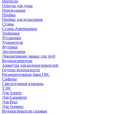
Ниппели
Отводы для душа
Переходники
Пробки
Пробки для испытания
Сгоны
Сгоны-Американки
Тройники
Угольники
Удлинители
Футорки
Эксцентрики
Декоративные чашки для труб
Водонагреватели
Арматура для водонагревателей
Группы безопасности
Расширительные баки ГВС
Сифоны
Смесительные клапаны
ТЭН
Для Ariston
Для Garanterm
Для Реал
Для Термекс
Водонагреватели газовые