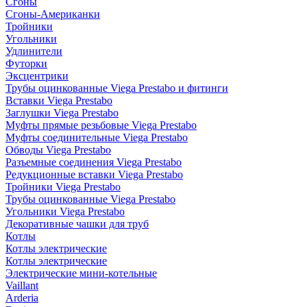
Сгоны
Сгоны-Американки
Тройники
Угольники
Удлинители
Футорки
Эксцентрики
Трубы оцинкованные Viega Prestabo и фитинги
Вставки Viega Prestabo
Заглушки Viega Prestabo
Муфты прямые резьбовые Viega Prestabo
Муфты соединительные Viega Prestabo
Обводы Viega Prestabo
Разъемные соединения Viega Prestabo
Редукционные вставки Viega Prestabo
Тройники Viega Prestabo
Трубы оцинкованные Viega Prestabo
Угольники Viega Prestabo
Декоративные чашки для труб
Котлы
Котлы электрические
Котлы электрические
Электрические мини-котельные
Vaillant
Arderia