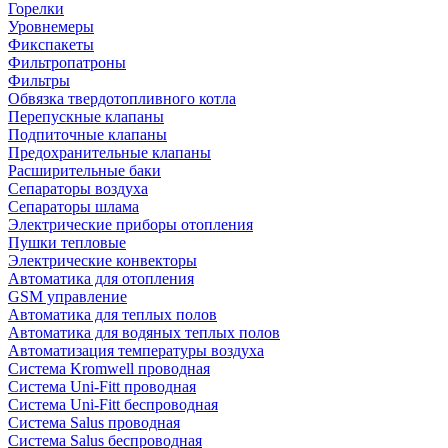
Горелки
Уровнемеры
Фикспакеты
Фильтропатроны
Фильтры
Обвязка твердотопливного котла
Перепускные клапаны
Подпиточные клапаны
Предохранительные клапаны
Расширительные баки
Сепараторы воздуха
Сепараторы шлама
Электрические приборы отопления
Пушки тепловые
Электрические конвекторы
Автоматика для отопления
GSM управление
Автоматика для теплых полов
Автоматика для водяных теплых полов
Автоматизация температуры воздуха
Система Kromwell проводная
Система Uni-Fitt проводная
Система Uni-Fitt беспроводная
Система Salus проводная
Система Salus беспроводная