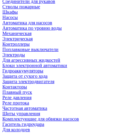
Соединители для рукавов
Стволы пожарные
Шкафы
Насосы
Автоматика для насосов
Автоматика по уровню воды
Механическая
Электрическая
Контроллеры
Поплавковые выключатели
Электроды
Для агрессивных жидкостей
Блоки электронной автоматики
Гидроаккумуляторы
Защита от сухого хода
Защита электродвигателя
Контакторы
Плавный пуск
Реле давления
Реле протока
Частотная автоматика
Щиты управления
Комплектующие для обвязки насосов
Гаситель гидроудара
Для колодцев