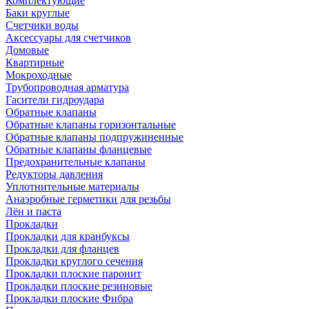
Комплектующие
Баки круглые
Счетчики воды
Аксессуары для счетчиков
Домовые
Квартирные
Мокроходные
Трубопроводная арматура
Гасители гидроудара
Обратные клапаны
Обратные клапаны горизонтальные
Обратные клапаны подпружиненные
Обратные клапаны фланцевые
Предохранительные клапаны
Редукторы давления
Уплотнительные материалы
Анаэробные герметики для резьбы
Лён и паста
Прокладки
Прокладки для кранбуксы
Прокладки для фланцев
Прокладки круглого сечения
Прокладки плоские паронит
Прокладки плоские резиновые
Прокладки плоские Фибра