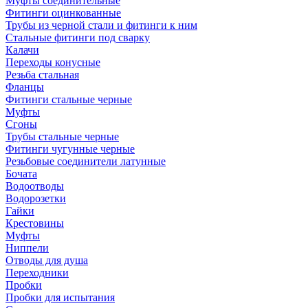
Муфты соединительные
Фитинги оцинкованные
Трубы из черной стали и фитинги к ним
Стальные фитинги под сварку
Калачи
Переходы конусные
Резьба стальная
Фланцы
Фитинги стальные черные
Муфты
Сгоны
Трубы стальные черные
Фитинги чугунные черные
Резьбовые соединители латунные
Бочата
Водоотводы
Водорозетки
Гайки
Крестовины
Муфты
Ниппели
Отводы для душа
Переходники
Пробки
Пробки для испытания