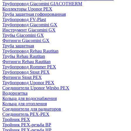
Трубопровод Giacomini GIACOTHERM
Коллекторы Uponor PEX
Труба защитная гофрированная
Трубопровод FV-Plast
Трубопровод Giacomini GX
Инструмент Giacomini GX
Трубы Giacomini GX
Фитинги Giacomini GX
Труба защитная
Трубопровод Rehau Rautitan
Трубы Rehau Rautitan
Фитинги Rehau Rautitan
Трубопровод Rommer PEX
Трубопровод Stout PEX
Фитинги Stout PEX
Трубопровод Uponor PEX
Соединители Uponor Wirsbo PEX
Водорозетка
Кольца для водоснабжения
Кольца для отопления
Соединители для радиаторов
Соединитель PEX-PEX
Тройник PEX
Тройник PEX-резьба ВР
Тройник PEX-резьба НР