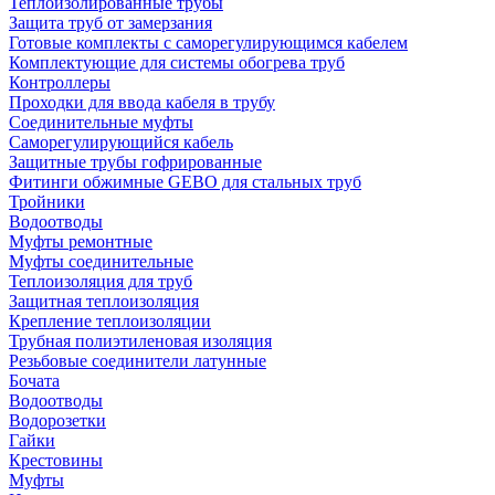
Теплоизолированные трубы
Защита труб от замерзания
Готовые комплекты с саморегулирующимся кабелем
Комплектующие для системы обогрева труб
Контроллеры
Проходки для ввода кабеля в трубу
Соединительные муфты
Саморегулирующийся кабель
Защитные трубы гофрированные
Фитинги обжимные GEBO для стальных труб
Тройники
Водоотводы
Муфты ремонтные
Муфты соединительные
Теплоизоляция для труб
Защитная теплоизоляция
Крепление теплоизоляции
Трубная полиэтиленовая изоляция
Резьбовые соединители латунные
Бочата
Водоотводы
Водорозетки
Гайки
Крестовины
Муфты