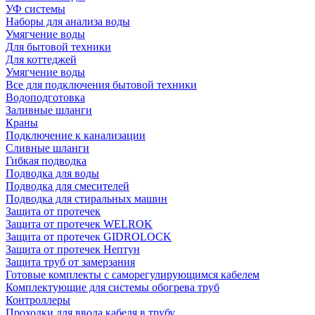
УФ системы
Наборы для анализа воды
Умягчение воды
Для бытовой техники
Для коттеджей
Умягчение воды
Все для подключения бытовой техники
Водоподготовка
Заливные шланги
Краны
Подключение к канализации
Сливные шланги
Гибкая подводка
Подводка для воды
Подводка для смесителей
Подводка для стиральных машин
Защита от протечек
Защита от протечек WELROK
Защита от протечек GIDROLOCK
Защита от протечек Нептун
Защита труб от замерзания
Готовые комплекты с саморегулирующимся кабелем
Комплектующие для системы обогрева труб
Контроллеры
Проходки для ввода кабеля в трубу