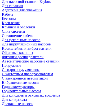
Для насосной станции Esybox
Для скважин
Адаптеры для скважины
Кабель
Кессоны
Крепление
Крышки и оголовки
Слив системы
Соединение кабеля
Для фекальных насосов
Для циркуляционных насосов
Кронштейны и виброгасители
Обратные клапаны
Фитинги распределители
Автоматические насосные станции
Погружные
С гидроаккумулятором
С частотным преобразователем
С электронной автоматикой
Вибрационные насосы
Гидроаккумуляторы
Горизонтальные насосы
Для колодцев и открытых водоёмов
Для конденсата
Дренажные насосы