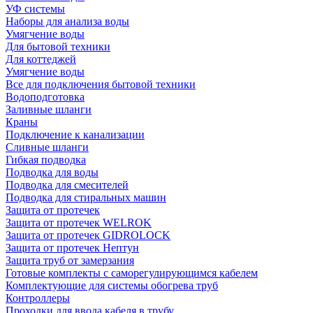
УФ системы
Наборы для анализа воды
Умягчение воды
Для бытовой техники
Для коттеджей
Умягчение воды
Все для подключения бытовой техники
Водоподготовка
Заливные шланги
Краны
Подключение к канализации
Сливные шланги
Гибкая подводка
Подводка для воды
Подводка для смесителей
Подводка для стиральных машин
Защита от протечек
Защита от протечек WELROK
Защита от протечек GIDROLOCK
Защита от протечек Нептун
Защита труб от замерзания
Готовые комплекты с саморегулирующимся кабелем
Комплектующие для системы обогрева труб
Контроллеры
Проходки для ввода кабеля в трубу