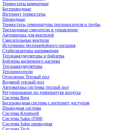
Термостаты комнатные
Беспроводные
Интернет термостаты
Проводные
Термостаты температуры теплоносителя и трубы
Трехходовые смесители и управление
Автоматика для вентилей
Смесительные вентили
Источники бесперебойного питания
Стабилизаторы напряжения
Теплоаккумуляторы и бойлеры
Бойлеры косвенного нагрева
Теплоаккумуляторы
Теплоносители
Отопление Теплый пол
Водяной теплый пол
Автоматика системы теплый пол
Регулирование по температуре воздуха
Система Berg
Беспроводная система с интернет доступом
Проводная система
Система Kromwell
Система Salus iT600
Система Salus проводная
Система Tech