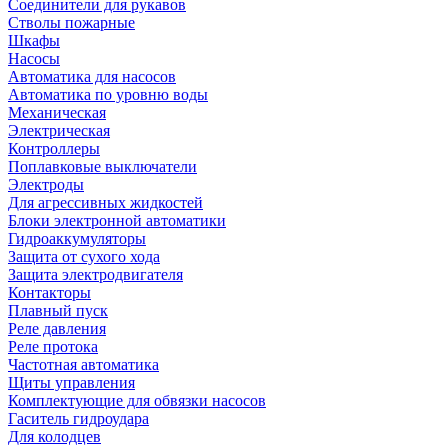
Соединители для рукавов
Стволы пожарные
Шкафы
Насосы
Автоматика для насосов
Автоматика по уровню воды
Механическая
Электрическая
Контроллеры
Поплавковые выключатели
Электроды
Для агрессивных жидкостей
Блоки электронной автоматики
Гидроаккумуляторы
Защита от сухого хода
Защита электродвигателя
Контакторы
Плавный пуск
Реле давления
Реле протока
Частотная автоматика
Щиты управления
Комплектующие для обвязки насосов
Гаситель гидроудара
Для колодцев