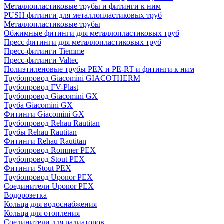
Металлопластиковые трубы и фитинги к ним
PUSH фитинги для металлопластиковых труб
Металлопластиковые трубы
Обжимные фитинги для металлопластиковых труб
Пресс фитинги для металлопластиковых труб
Пресс-фитинги Tiemme
Пресс-фитинги Valtec
Полиэтиленовые трубы PEX и PE-RT и фитинги к ним
Трубопровод Giacomini GIACOTHERM
Трубопровод FV-Plast
Трубопровод Giacomini GX
Труба Giacomini GX
Фитинги Giacomini GX
Трубопровод Rehau Rautitan
Трубы Rehau Rautitan
Фитинги Rehau Rautitan
Трубопровод Rommer PEX
Трубопровод Stout PEX
Фитинги Stout PEX
Трубопровод Uponor PEX
Соединители Uponor PEX
Водорозетка
Кольца для водоснабжения
Кольца для отопления
Соединители для радиаторов