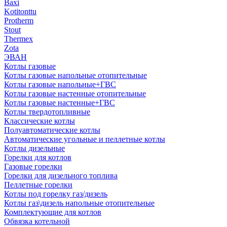
Baxi
Kotitonttu
Protherm
Stout
Thermex
Zota
ЭВАН
Котлы газовые
Котлы газовые напольные отопительные
Котлы газовые напольные+ГВС
Котлы газовые настенные отопительные
Котлы газовые настенные+ГВС
Котлы твердотопливные
Классические котлы
Полуавтоматические котлы
Автоматические угольные и пеллетные котлы
Котлы дизельные
Горелки для котлов
Газовые горелки
Горелки для дизельного топлива
Пеллетные горелки
Котлы под горелку газ/дизель
Котлы газ\дизель напольные отопительные
Комплектующие для котлов
Обвязка котельной