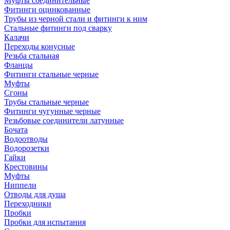
Муфты соединительные
Фитинги оцинкованные
Трубы из черной стали и фитинги к ним
Стальные фитинги под сварку
Калачи
Переходы конусные
Резьба стальная
Фланцы
Фитинги стальные черные
Муфты
Сгоны
Трубы стальные черные
Фитинги чугунные черные
Резьбовые соединители латунные
Бочата
Водоотводы
Водорозетки
Гайки
Крестовины
Муфты
Ниппели
Отводы для душа
Переходники
Пробки
Пробки для испытания