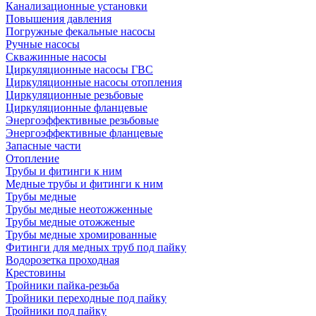
Канализационные установки
Повышения давления
Погружные фекальные насосы
Ручные насосы
Скважинные насосы
Циркуляционные насосы ГВС
Циркуляционные насосы отопления
Циркуляционные резьбовые
Циркуляционные фланцевые
Энергоэффективные резьбовые
Энергоэффективные фланцевые
Запасные части
Отопление
Трубы и фитинги к ним
Медные трубы и фитинги к ним
Трубы медные
Трубы медные неотожженные
Трубы медные отожженые
Трубы медные хромированные
Фитинги для медных труб под пайку
Водорозетка проходная
Крестовины
Тройники пайка-резьба
Тройники переходные под пайку
Тройники под пайку