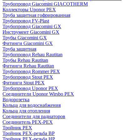
Трубопровод Giacomini GIACOTHERM
Коллекторы Uponor PEX
Труба защитная гофрированная
Трубопровод FV-Plast
Трубопровод Giacomini GX
Инструмент Giacomini GX
Трубы Giacomini GX
Фитинги Giacomini GX
Труба защитная
Трубопровод Rehau Rautitan
Трубы Rehau Rautitan
Фитинги Rehau Rautitan
Трубопровод Rommer PEX
Трубопровод Stout PEX
Фитинги Stout PEX
Трубопровод Uponor PEX
Соединители Uponor Wirsbo PEX
Водорозетка
Кольца для водоснабжения
Кольца для отопления
Соединители для радиаторов
Соединитель PEX-PEX
Тройник PEX
Тройник PEX-резьба ВР
Тройник PEX-резьба НР