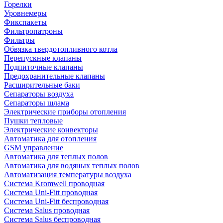
Горелки
Уровнемеры
Фикспакеты
Фильтропатроны
Фильтры
Обвязка твердотопливного котла
Перепускные клапаны
Подпиточные клапаны
Предохранительные клапаны
Расширительные баки
Сепараторы воздуха
Сепараторы шлама
Электрические приборы отопления
Пушки тепловые
Электрические конвекторы
Автоматика для отопления
GSM управление
Автоматика для теплых полов
Автоматика для водяных теплых полов
Автоматизация температуры воздуха
Система Kromwell проводная
Система Uni-Fitt проводная
Система Uni-Fitt беспроводная
Система Salus проводная
Система Salus беспроводная