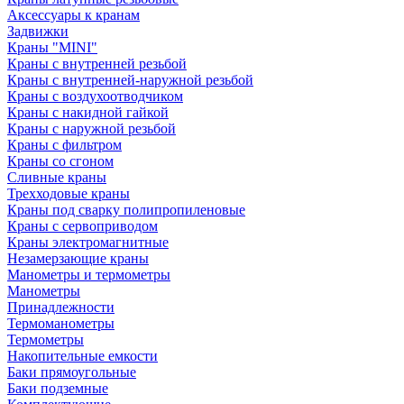
Аксессуары к кранам
Задвижки
Краны "MINI"
Краны с внутренней резьбой
Краны с внутренней-наружной резьбой
Краны с воздухоотводчиком
Краны с накидной гайкой
Краны с наружной резьбой
Краны с фильтром
Краны со сгоном
Сливные краны
Трехходовые краны
Краны под сварку полипропиленовые
Краны с сервоприводом
Краны электромагнитные
Незамерзающие краны
Манометры и термометры
Манометры
Принадлежности
Термоманометры
Термометры
Накопительные емкости
Баки прямоугольные
Баки подземные