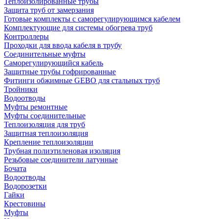
Теплоизолированные трубы
Защита труб от замерзания
Готовые комплекты с саморегулирующимся кабелем
Комплектующие для системы обогрева труб
Контроллеры
Проходки для ввода кабеля в трубу
Соединительные муфты
Саморегулирующийся кабель
Защитные трубы гофрированные
Фитинги обжимные GEBO для стальных труб
Тройники
Водоотводы
Муфты ремонтные
Муфты соединительные
Теплоизоляция для труб
Защитная теплоизоляция
Крепление теплоизоляции
Трубная полиэтиленовая изоляция
Резьбовые соединители латунные
Бочата
Водоотводы
Водорозетки
Гайки
Крестовины
Муфты