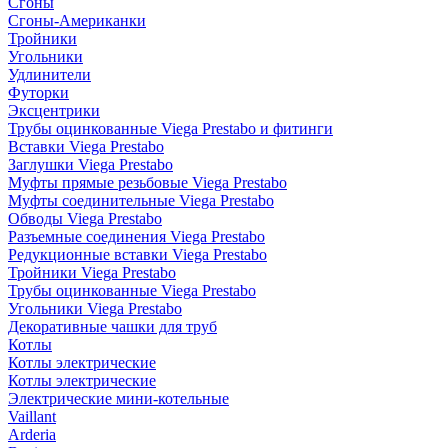
Сгоны
Сгоны-Американки
Тройники
Угольники
Удлинители
Футорки
Эксцентрики
Трубы оцинкованные Viega Prestabo и фитинги
Вставки Viega Prestabo
Заглушки Viega Prestabo
Муфты прямые резьбовые Viega Prestabo
Муфты соединительные Viega Prestabo
Обводы Viega Prestabo
Разъемные соединения Viega Prestabo
Редукционные вставки Viega Prestabo
Тройники Viega Prestabo
Трубы оцинкованные Viega Prestabo
Угольники Viega Prestabo
Декоративные чашки для труб
Котлы
Котлы электрические
Котлы электрические
Электрические мини-котельные
Vaillant
Arderia