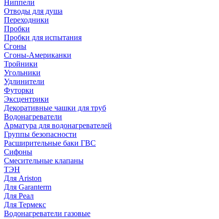
Ниппели
Отводы для душа
Переходники
Пробки
Пробки для испытания
Сгоны
Сгоны-Американки
Тройники
Угольники
Удлинители
Футорки
Эксцентрики
Декоративные чашки для труб
Водонагреватели
Арматура для водонагревателей
Группы безопасности
Расширительные баки ГВС
Сифоны
Смесительные клапаны
ТЭН
Для Ariston
Для Garanterm
Для Реал
Для Термекс
Водонагреватели газовые