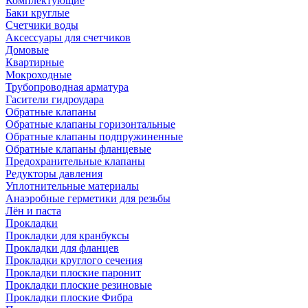
Комплектующие
Баки круглые
Счетчики воды
Аксессуары для счетчиков
Домовые
Квартирные
Мокроходные
Трубопроводная арматура
Гасители гидроудара
Обратные клапаны
Обратные клапаны горизонтальные
Обратные клапаны подпружиненные
Обратные клапаны фланцевые
Предохранительные клапаны
Редукторы давления
Уплотнительные материалы
Анаэробные герметики для резьбы
Лён и паста
Прокладки
Прокладки для кранбуксы
Прокладки для фланцев
Прокладки круглого сечения
Прокладки плоские паронит
Прокладки плоские резиновые
Прокладки плоские Фибра