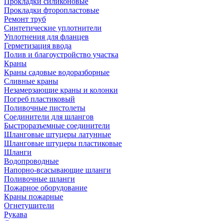
Прокладки силиконовые
Прокладки фторопластовые
Ремонт труб
Синтетические уплотнители
Уплотнения для фланцев
Герметизация ввода
Полив и благоустройство участка
Краны
Краны садовые водоразборные
Сливные краны
Незамерзающие краны и колонки
Погреб пластиковый
Поливочные пистолеты
Соединители для шлангов
Быстроразъемные соединители
Шланговые штуцеры латунные
Шланговые штуцеры пластиковые
Шланги
Водопроводные
Напорно-всасывающие шланги
Поливочные шланги
Пожарное оборудование
Краны пожарные
Огнетушители
Рукава