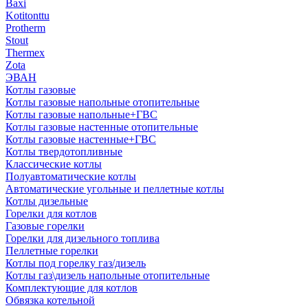
Baxi
Kotitonttu
Protherm
Stout
Thermex
Zota
ЭВАН
Котлы газовые
Котлы газовые напольные отопительные
Котлы газовые напольные+ГВС
Котлы газовые настенные отопительные
Котлы газовые настенные+ГВС
Котлы твердотопливные
Классические котлы
Полуавтоматические котлы
Автоматические угольные и пеллетные котлы
Котлы дизельные
Горелки для котлов
Газовые горелки
Горелки для дизельного топлива
Пеллетные горелки
Котлы под горелку газ/дизель
Котлы газ\дизель напольные отопительные
Комплектующие для котлов
Обвязка котельной