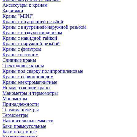
Аксессуары к кранам
Задвижки
Краны "MINI"
Краны с внутренней резьбой
Краны с внутренней-наружной резьбой
Краны с воздухоотводчиком
Краны с накидной гайкой
Краны с наружной резьбой
Краны с фильтром
Краны со сгоном
Сливные краны
Трехходовые краны
Краны под сварку полипропиленовые
Краны с сервоприводом
Краны электромагнитные
Незамерзающие краны
Манометры и термометры
Манометры
Принадлежности
Термоманометры
Термометры
Накопительные емкости
Баки прямоугольные
Баки подземные