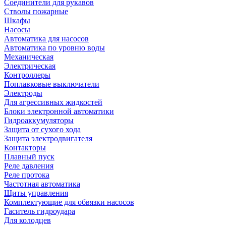
Соединители для рукавов
Стволы пожарные
Шкафы
Насосы
Автоматика для насосов
Автоматика по уровню воды
Механическая
Электрическая
Контроллеры
Поплавковые выключатели
Электроды
Для агрессивных жидкостей
Блоки электронной автоматики
Гидроаккумуляторы
Защита от сухого хода
Защита электродвигателя
Контакторы
Плавный пуск
Реле давления
Реле протока
Частотная автоматика
Щиты управления
Комплектующие для обвязки насосов
Гаситель гидроудара
Для колодцев