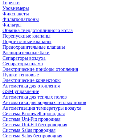
Горелки
Уровнемеры
Фикспакеты
Фильтропатроны
Фильтры
Обвязка твердотопливного котла
Перепускные клапаны
Подпиточные клапаны
Предохранительные клапаны
Расширительные баки
Сепараторы воздуха
Сепараторы шлама
Электрические приборы отопления
Пушки тепловые
Электрические конвекторы
Автоматика для отопления
GSM управление
Автоматика для теплых полов
Автоматика для водяных теплых полов
Автоматизация температуры воздуха
Система Kromwell проводная
Система Uni-Fitt проводная
Система Uni-Fitt беспроводная
Система Salus проводная
Система Salus беспроводная