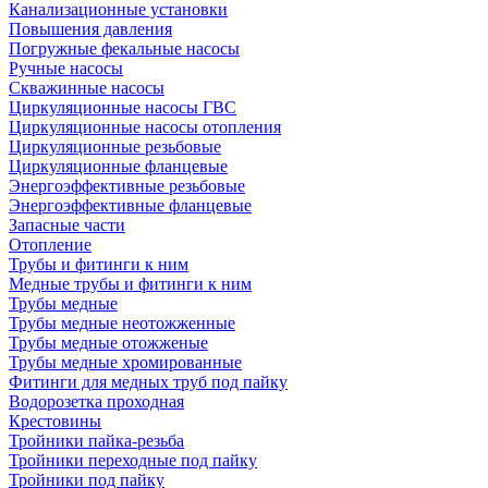
Канализационные установки
Повышения давления
Погружные фекальные насосы
Ручные насосы
Скважинные насосы
Циркуляционные насосы ГВС
Циркуляционные насосы отопления
Циркуляционные резьбовые
Циркуляционные фланцевые
Энергоэффективные резьбовые
Энергоэффективные фланцевые
Запасные части
Отопление
Трубы и фитинги к ним
Медные трубы и фитинги к ним
Трубы медные
Трубы медные неотожженные
Трубы медные отожженые
Трубы медные хромированные
Фитинги для медных труб под пайку
Водорозетка проходная
Крестовины
Тройники пайка-резьба
Тройники переходные под пайку
Тройники под пайку