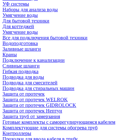
УФ системы
Наборы для анализа воды
Умягчение воды
Для бытовой техники
Для коттеджей
Умягчение воды
Все для подключения бытовой техники
Водоподготовка
Заливные шланги
Краны
Подключение к канализации
Сливные шланги
Гибкая подводка
Подводка для воды
Подводка для смесителей
Подводка для стиральных машин
Защита от протечек
Защита от протечек WELROK
Защита от протечек GIDROLOCK
Защита от протечек Нептун
Защита труб от замерзания
Готовые комплекты с саморегулирующимся кабелем
Комплектующие для системы обогрева труб
Контроллеры
Проходки для ввода кабеля в трубу