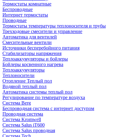
Термостаты комнатные
Беспроводные
Интернет термостаты
Проводные
Термостаты температуры теплоносителя и трубы
Трехходовые смесители и управление
Автоматика для вентилей
Смесительные вентили
Источники бесперебойного питания
Стабилизаторы напряжения
Теплоаккумуляторы и бойлеры
Бойлеры косвенного нагрева
Теплоаккумуляторы
Теплоносители
Отопление Теплый пол
Водяной теплый пол
Автоматика системы теплый пол
Регулирование по температуре воздуха
Система Berg
Беспроводная система с интернет доступом
Проводная система
Система Kromwell
Система Salus iT600
Система Salus проводная
Система Tech