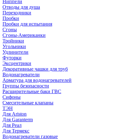
Ниппели
Отводы для душа
Переходники
Пробки
Пробки для испытания
Сгоны
Сгоны-Американки
Тройники
Угольники
Удлинители
Футорки
Эксцентрики
Декоративные чашки для труб
Водонагреватели
Арматура для водонагревателей
Группы безопасности
Расширительные баки ГВС
Сифоны
Смесительные клапаны
ТЭН
Для Ariston
Для Garanterm
Для Реал
Для Термекс
Водонагреватели газовые