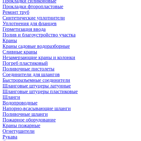
Прокладки силиконовые
Прокладки фторопластовые
Ремонт труб
Синтетические уплотнители
Уплотнения для фланцев
Герметизация ввода
Полив и благоустройство участка
Краны
Краны садовые водоразборные
Сливные краны
Незамерзающие краны и колонки
Погреб пластиковый
Поливочные пистолеты
Соединители для шлангов
Быстроразъемные соединители
Шланговые штуцеры латунные
Шланговые штуцеры пластиковые
Шланги
Водопроводные
Напорно-всасывающие шланги
Поливочные шланги
Пожарное оборудование
Краны пожарные
Огнетушители
Рукава