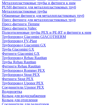
Металлопластиковые трубы и фитинги к ним
PUSH фитинги для металлопластиковых труб
Металлопластиковые трубы
Обжимные фитинги для металлопластиковых труб
Пресс фитинги для металлопластиковых труб
Пресс-фитинги Tiemme
Пресс-фитинги Valtec
Полиэтиленовые трубы PEX и PE-RT и фитинги к ним
Трубопровод Giacomini GIACOTHERM
Трубопровод FV-Plast
Трубопровод Giacomini GX
Труба Giacomini GX
Фитинги Giacomini GX
Трубопровод Rehau Rautitan
Трубы Rehau Rautitan
Фитинги Rehau Rautitan
Трубопровод Rommer PEX
Трубопровод Stout PEX
Фитинги Stout PEX
Трубопровод Uponor PEX
Соединители Uponor PEX
Водорозетка
Кольца для водоснабжения
Кольца для отопления
Соединители для радиаторов