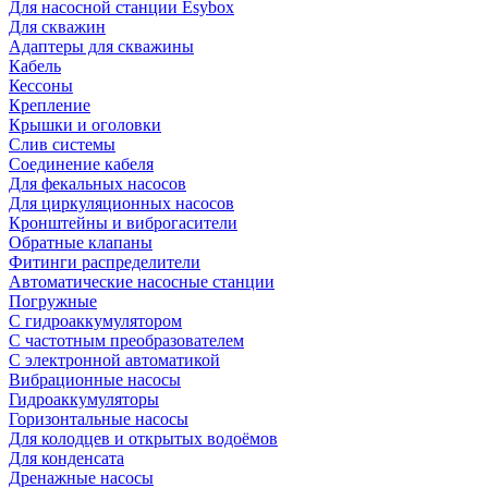
Для насосной станции Esybox
Для скважин
Адаптеры для скважины
Кабель
Кессоны
Крепление
Крышки и оголовки
Слив системы
Соединение кабеля
Для фекальных насосов
Для циркуляционных насосов
Кронштейны и виброгасители
Обратные клапаны
Фитинги распределители
Автоматические насосные станции
Погружные
С гидроаккумулятором
С частотным преобразователем
С электронной автоматикой
Вибрационные насосы
Гидроаккумуляторы
Горизонтальные насосы
Для колодцев и открытых водоёмов
Для конденсата
Дренажные насосы