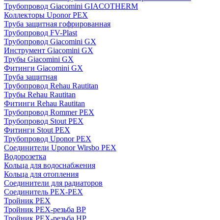
Трубопровод Giacomini GIACOTHERM
Коллекторы Uponor PEX
Труба защитная гофрированная
Трубопровод FV-Plast
Трубопровод Giacomini GX
Инструмент Giacomini GX
Трубы Giacomini GX
Фитинги Giacomini GX
Труба защитная
Трубопровод Rehau Rautitan
Трубы Rehau Rautitan
Фитинги Rehau Rautitan
Трубопровод Rommer PEX
Трубопровод Stout PEX
Фитинги Stout PEX
Трубопровод Uponor PEX
Соединители Uponor Wirsbo PEX
Водорозетка
Кольца для водоснабжения
Кольца для отопления
Соединители для радиаторов
Соединитель PEX-PEX
Тройник PEX
Тройник PEX-резьба ВР
Тройник PEX-резьба НР