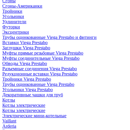
Сгоны
Сгоны-Американки
Тройники
Угольники
Удлинители
Футорки
Эксцентрики
Трубы оцинкованные Viega Prestabo и фитинги
Вставки Viega Prestabo
Заглушки Viega Prestabo
Муфты прямые резьбовые Viega Prestabo
Муфты соединительные Viega Prestabo
Обводы Viega Prestabo
Разъемные соединения Viega Prestabo
Редукционные вставки Viega Prestabo
Тройники Viega Prestabo
Трубы оцинкованные Viega Prestabo
Угольники Viega Prestabo
Декоративные чашки для труб
Котлы
Котлы электрические
Котлы электрические
Электрические мини-котельные
Vaillant
Arderia