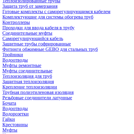
Теплоизолированные трубы
Защита труб от замерзания
Готовые комплекты с саморегулирующимся кабелем
Комплектующие для системы обогрева труб
Контроллеры
Проходки для ввода кабеля в трубу
Соединительные муфты
Саморегулирующийся кабель
Защитные трубы гофрированные
Фитинги обжимные GEBO для стальных труб
Тройники
Водоотводы
Муфты ремонтные
Муфты соединительные
Теплоизоляция для труб
Защитная теплоизоляция
Крепление теплоизоляции
Трубная полиэтиленовая изоляция
Резьбовые соединители латунные
Бочата
Водоотводы
Водорозетки
Гайки
Крестовины
Муфты