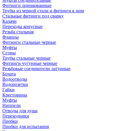
Муфты соединительные
Фитинги оцинкованные
Трубы из черной стали и фитинги к ним
Стальные фитинги под сварку
Калачи
Переходы конусные
Резьба стальная
Фланцы
Фитинги стальные черные
Муфты
Сгоны
Трубы стальные черные
Фитинги чугунные черные
Резьбовые соединители латунные
Бочата
Водоотводы
Водорозетки
Гайки
Крестовины
Муфты
Ниппели
Отводы для душа
Переходники
Пробки
Пробки для испытания