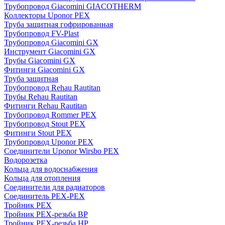
Трубопровод Giacomini GIACOTHERM
Коллекторы Uponor PEX
Труба защитная гофрированная
Трубопровод FV-Plast
Трубопровод Giacomini GX
Инструмент Giacomini GX
Трубы Giacomini GX
Фитинги Giacomini GX
Труба защитная
Трубопровод Rehau Rautitan
Трубы Rehau Rautitan
Фитинги Rehau Rautitan
Трубопровод Rommer PEX
Трубопровод Stout PEX
Фитинги Stout PEX
Трубопровод Uponor PEX
Соединители Uponor Wirsbo PEX
Водорозетка
Кольца для водоснабжения
Кольца для отопления
Соединители для радиаторов
Соединитель PEX-PEX
Тройник PEX
Тройник PEX-резьба ВР
Тройник PEX-резьба НР