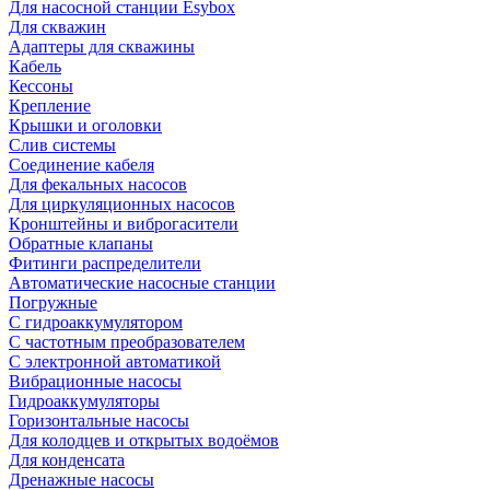
Для насосной станции Esybox
Для скважин
Адаптеры для скважины
Кабель
Кессоны
Крепление
Крышки и оголовки
Слив системы
Соединение кабеля
Для фекальных насосов
Для циркуляционных насосов
Кронштейны и виброгасители
Обратные клапаны
Фитинги распределители
Автоматические насосные станции
Погружные
С гидроаккумулятором
С частотным преобразователем
С электронной автоматикой
Вибрационные насосы
Гидроаккумуляторы
Горизонтальные насосы
Для колодцев и открытых водоёмов
Для конденсата
Дренажные насосы