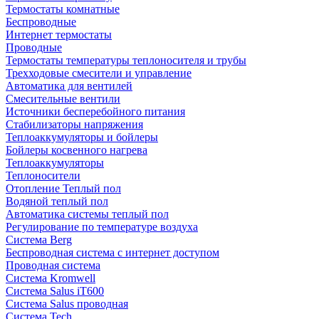
Термостаты комнатные
Беспроводные
Интернет термостаты
Проводные
Термостаты температуры теплоносителя и трубы
Трехходовые смесители и управление
Автоматика для вентилей
Смесительные вентили
Источники бесперебойного питания
Стабилизаторы напряжения
Теплоаккумуляторы и бойлеры
Бойлеры косвенного нагрева
Теплоаккумуляторы
Теплоносители
Отопление Теплый пол
Водяной теплый пол
Автоматика системы теплый пол
Регулирование по температуре воздуха
Система Berg
Беспроводная система с интернет доступом
Проводная система
Система Kromwell
Система Salus iT600
Система Salus проводная
Система Tech