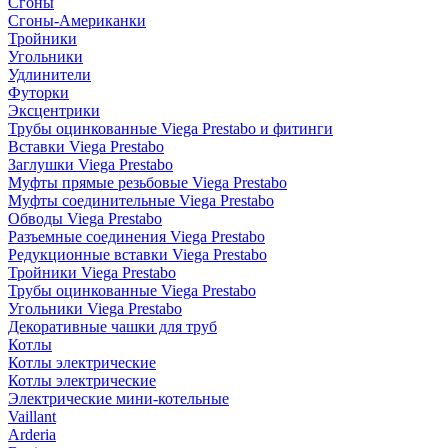
Сгоны
Сгоны-Американки
Тройники
Угольники
Удлинители
Футорки
Эксцентрики
Трубы оцинкованные Viega Prestabo и фитинги
Вставки Viega Prestabo
Заглушки Viega Prestabo
Муфты прямые резьбовые Viega Prestabo
Муфты соединительные Viega Prestabo
Обводы Viega Prestabo
Разъемные соединения Viega Prestabo
Редукционные вставки Viega Prestabo
Тройники Viega Prestabo
Трубы оцинкованные Viega Prestabo
Угольники Viega Prestabo
Декоративные чашки для труб
Котлы
Котлы электрические
Котлы электрические
Электрические мини-котельные
Vaillant
Arderia