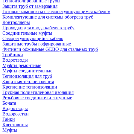
Теплоизолированные трубы
Защита труб от замерзания
Готовые комплекты с саморегулирующимся кабелем
Комплектующие для системы обогрева труб
Контроллеры
Проходки для ввода кабеля в трубу
Соединительные муфты
Саморегулирующийся кабель
Защитные трубы гофрированные
Фитинги обжимные GEBO для стальных труб
Тройники
Водоотводы
Муфты ремонтные
Муфты соединительные
Теплоизоляция для труб
Защитная теплоизоляция
Крепление теплоизоляции
Трубная полиэтиленовая изоляция
Резьбовые соединители латунные
Бочата
Водоотводы
Водорозетки
Гайки
Крестовины
Муфты