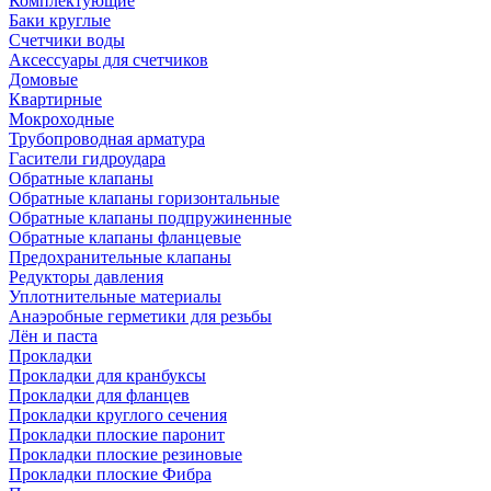
Комплектующие
Баки круглые
Счетчики воды
Аксессуары для счетчиков
Домовые
Квартирные
Мокроходные
Трубопроводная арматура
Гасители гидроудара
Обратные клапаны
Обратные клапаны горизонтальные
Обратные клапаны подпружиненные
Обратные клапаны фланцевые
Предохранительные клапаны
Редукторы давления
Уплотнительные материалы
Анаэробные герметики для резьбы
Лён и паста
Прокладки
Прокладки для кранбуксы
Прокладки для фланцев
Прокладки круглого сечения
Прокладки плоские паронит
Прокладки плоские резиновые
Прокладки плоские Фибра