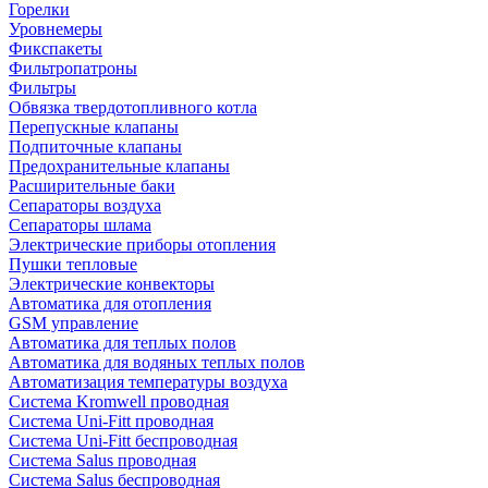
Горелки
Уровнемеры
Фикспакеты
Фильтропатроны
Фильтры
Обвязка твердотопливного котла
Перепускные клапаны
Подпиточные клапаны
Предохранительные клапаны
Расширительные баки
Сепараторы воздуха
Сепараторы шлама
Электрические приборы отопления
Пушки тепловые
Электрические конвекторы
Автоматика для отопления
GSM управление
Автоматика для теплых полов
Автоматика для водяных теплых полов
Автоматизация температуры воздуха
Система Kromwell проводная
Система Uni-Fitt проводная
Система Uni-Fitt беспроводная
Система Salus проводная
Система Salus беспроводная