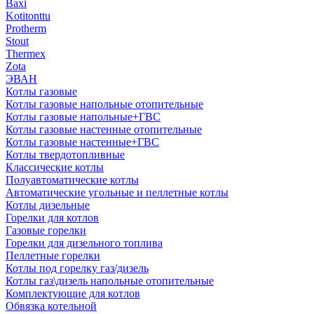
Baxi
Kotitonttu
Protherm
Stout
Thermex
Zota
ЭВАН
Котлы газовые
Котлы газовые напольные отопительные
Котлы газовые напольные+ГВС
Котлы газовые настенные отопительные
Котлы газовые настенные+ГВС
Котлы твердотопливные
Классические котлы
Полуавтоматические котлы
Автоматические угольные и пеллетные котлы
Котлы дизельные
Горелки для котлов
Газовые горелки
Горелки для дизельного топлива
Пеллетные горелки
Котлы под горелку газ/дизель
Котлы газ\дизель напольные отопительные
Комплектующие для котлов
Обвязка котельной