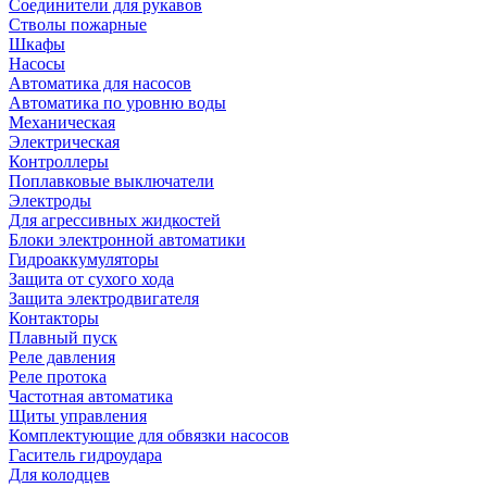
Соединители для рукавов
Стволы пожарные
Шкафы
Насосы
Автоматика для насосов
Автоматика по уровню воды
Механическая
Электрическая
Контроллеры
Поплавковые выключатели
Электроды
Для агрессивных жидкостей
Блоки электронной автоматики
Гидроаккумуляторы
Защита от сухого хода
Защита электродвигателя
Контакторы
Плавный пуск
Реле давления
Реле протока
Частотная автоматика
Щиты управления
Комплектующие для обвязки насосов
Гаситель гидроудара
Для колодцев