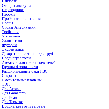
Ниппели
Отводы для душа
Переходники
Пробки
Пробки для испытания
Сгоны
Сгоны-Американки
Тройники
Угольники
Удлинители
Футорки
Эксцентрики
Декоративные чашки для труб
Водонагреватели
Арматура для водонагревателей
Группы безопасности
Расширительные баки ГВС
Сифоны
Смесительные клапаны
ТЭН
Для Ariston
Для Garanterm
Для Реал
Для Термекс
Водонагреватели газовые