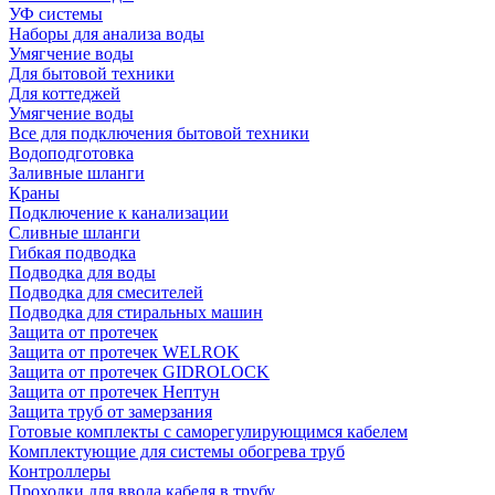
УФ системы
Наборы для анализа воды
Умягчение воды
Для бытовой техники
Для коттеджей
Умягчение воды
Все для подключения бытовой техники
Водоподготовка
Заливные шланги
Краны
Подключение к канализации
Сливные шланги
Гибкая подводка
Подводка для воды
Подводка для смесителей
Подводка для стиральных машин
Защита от протечек
Защита от протечек WELROK
Защита от протечек GIDROLOCK
Защита от протечек Нептун
Защита труб от замерзания
Готовые комплекты с саморегулирующимся кабелем
Комплектующие для системы обогрева труб
Контроллеры
Проходки для ввода кабеля в трубу