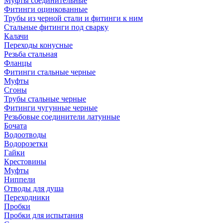
Муфты соединительные
Фитинги оцинкованные
Трубы из черной стали и фитинги к ним
Стальные фитинги под сварку
Калачи
Переходы конусные
Резьба стальная
Фланцы
Фитинги стальные черные
Муфты
Сгоны
Трубы стальные черные
Фитинги чугунные черные
Резьбовые соединители латунные
Бочата
Водоотводы
Водорозетки
Гайки
Крестовины
Муфты
Ниппели
Отводы для душа
Переходники
Пробки
Пробки для испытания