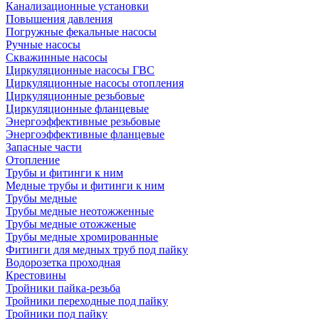
Канализационные установки
Повышения давления
Погружные фекальные насосы
Ручные насосы
Скважинные насосы
Циркуляционные насосы ГВС
Циркуляционные насосы отопления
Циркуляционные резьбовые
Циркуляционные фланцевые
Энергоэффективные резьбовые
Энергоэффективные фланцевые
Запасные части
Отопление
Трубы и фитинги к ним
Медные трубы и фитинги к ним
Трубы медные
Трубы медные неотожженные
Трубы медные отожженые
Трубы медные хромированные
Фитинги для медных труб под пайку
Водорозетка проходная
Крестовины
Тройники пайка-резьба
Тройники переходные под пайку
Тройники под пайку