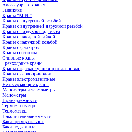
Аксессуары к кранам
Задвижки
Краны "MINI"
Краны с внутренней резьбой
Краны с внутренней-наружной резьбой
Краны с воздухоотводчиком
Краны с накидной гайкой
Краны с наружной резьбой
Краны с фильтром
Краны со сгоном
Сливные краны
Трехходовые краны
Краны под сварку полипропиленовые
Краны с сервоприводом
Краны электромагнитные
Незамерзающие краны
Манометры и термометры
Манометры
Принадлежности
Термоманометры
Термометры
Накопительные емкости
Баки прямоугольные
Баки подземные