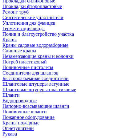
Прокладки силиконовые
Прокладки фторопластовые
Ремонт труб
Синтетические уплотнители
Уплотнения для фланцев
Герметизация ввода
Полив и благоустройство участка
Краны
Краны садовые водоразборные
Сливные краны
Незамерзающие краны и колонки
Погреб пластиковый
Поливочные пистолеты
Соединители для шлангов
Быстроразъемные соединители
Шланговые штуцеры латунные
Шланговые штуцеры пластиковые
Шланги
Водопроводные
Напорно-всасывающие шланги
Поливочные шланги
Пожарное оборудование
Краны пожарные
Огнетушители
Рукава