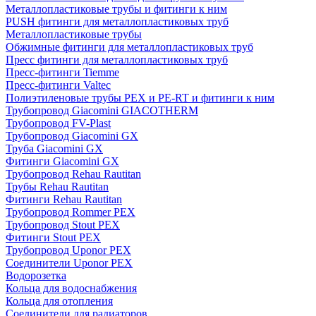
Металлопластиковые трубы и фитинги к ним
PUSH фитинги для металлопластиковых труб
Металлопластиковые трубы
Обжимные фитинги для металлопластиковых труб
Пресс фитинги для металлопластиковых труб
Пресс-фитинги Tiemme
Пресс-фитинги Valtec
Полиэтиленовые трубы PEX и PE-RT и фитинги к ним
Трубопровод Giacomini GIACOTHERM
Трубопровод FV-Plast
Трубопровод Giacomini GX
Труба Giacomini GX
Фитинги Giacomini GX
Трубопровод Rehau Rautitan
Трубы Rehau Rautitan
Фитинги Rehau Rautitan
Трубопровод Rommer PEX
Трубопровод Stout PEX
Фитинги Stout PEX
Трубопровод Uponor PEX
Соединители Uponor PEX
Водорозетка
Кольца для водоснабжения
Кольца для отопления
Соединители для радиаторов