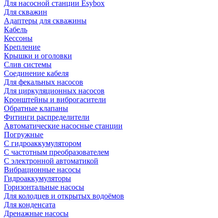
Для насосной станции Esybox
Для скважин
Адаптеры для скважины
Кабель
Кессоны
Крепление
Крышки и оголовки
Слив системы
Соединение кабеля
Для фекальных насосов
Для циркуляционных насосов
Кронштейны и виброгасители
Обратные клапаны
Фитинги распределители
Автоматические насосные станции
Погружные
С гидроаккумулятором
С частотным преобразователем
С электронной автоматикой
Вибрационные насосы
Гидроаккумуляторы
Горизонтальные насосы
Для колодцев и открытых водоёмов
Для конденсата
Дренажные насосы