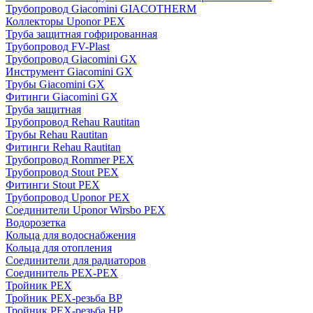
Трубопровод Giacomini GIACOTHERM
Коллекторы Uponor PEX
Труба защитная гофрированная
Трубопровод FV-Plast
Трубопровод Giacomini GX
Инструмент Giacomini GX
Трубы Giacomini GX
Фитинги Giacomini GX
Труба защитная
Трубопровод Rehau Rautitan
Трубы Rehau Rautitan
Фитинги Rehau Rautitan
Трубопровод Rommer PEX
Трубопровод Stout PEX
Фитинги Stout PEX
Трубопровод Uponor PEX
Соединители Uponor Wirsbo PEX
Водорозетка
Кольца для водоснабжения
Кольца для отопления
Соединители для радиаторов
Соединитель PEX-PEX
Тройник PEX
Тройник PEX-резьба ВР
Тройник PEX-резьба НР