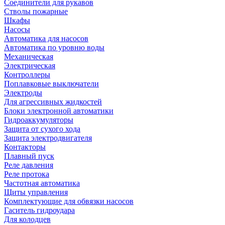
Соединители для рукавов
Стволы пожарные
Шкафы
Насосы
Автоматика для насосов
Автоматика по уровню воды
Механическая
Электрическая
Контроллеры
Поплавковые выключатели
Электроды
Для агрессивных жидкостей
Блоки электронной автоматики
Гидроаккумуляторы
Защита от сухого хода
Защита электродвигателя
Контакторы
Плавный пуск
Реле давления
Реле протока
Частотная автоматика
Щиты управления
Комплектующие для обвязки насосов
Гаситель гидроудара
Для колодцев