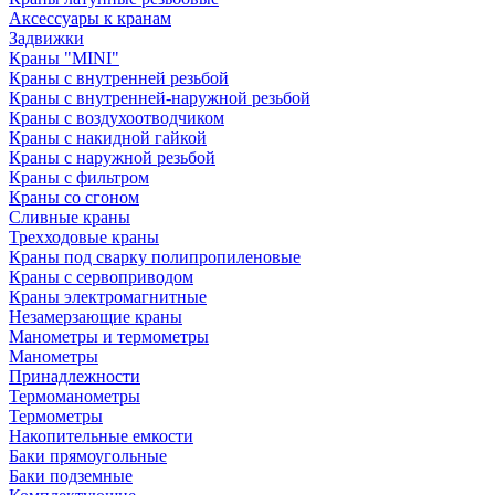
Аксессуары к кранам
Задвижки
Краны "MINI"
Краны с внутренней резьбой
Краны с внутренней-наружной резьбой
Краны с воздухоотводчиком
Краны с накидной гайкой
Краны с наружной резьбой
Краны с фильтром
Краны со сгоном
Сливные краны
Трехходовые краны
Краны под сварку полипропиленовые
Краны с сервоприводом
Краны электромагнитные
Незамерзающие краны
Манометры и термометры
Манометры
Принадлежности
Термоманометры
Термометры
Накопительные емкости
Баки прямоугольные
Баки подземные