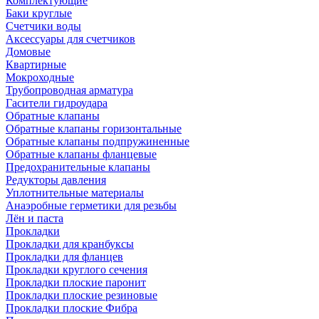
Комплектующие
Баки круглые
Счетчики воды
Аксессуары для счетчиков
Домовые
Квартирные
Мокроходные
Трубопроводная арматура
Гасители гидроудара
Обратные клапаны
Обратные клапаны горизонтальные
Обратные клапаны подпружиненные
Обратные клапаны фланцевые
Предохранительные клапаны
Редукторы давления
Уплотнительные материалы
Анаэробные герметики для резьбы
Лён и паста
Прокладки
Прокладки для кранбуксы
Прокладки для фланцев
Прокладки круглого сечения
Прокладки плоские паронит
Прокладки плоские резиновые
Прокладки плоские Фибра