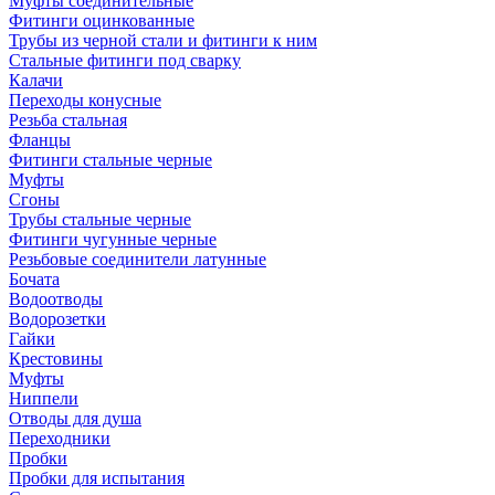
Муфты соединительные
Фитинги оцинкованные
Трубы из черной стали и фитинги к ним
Стальные фитинги под сварку
Калачи
Переходы конусные
Резьба стальная
Фланцы
Фитинги стальные черные
Муфты
Сгоны
Трубы стальные черные
Фитинги чугунные черные
Резьбовые соединители латунные
Бочата
Водоотводы
Водорозетки
Гайки
Крестовины
Муфты
Ниппели
Отводы для душа
Переходники
Пробки
Пробки для испытания