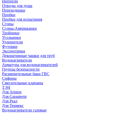
Ниппели
Отводы для душа
Переходники
Пробки
Пробки для испытания
Сгоны
Сгоны-Американки
Тройники
Угольники
Удлинители
Футорки
Эксцентрики
Декоративные чашки для труб
Водонагреватели
Арматура для водонагревателей
Группы безопасности
Расширительные баки ГВС
Сифоны
Смесительные клапаны
ТЭН
Для Ariston
Для Garanterm
Для Реал
Для Термекс
Водонагреватели газовые