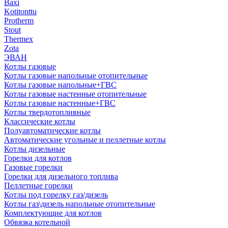
Baxi
Kotitonttu
Protherm
Stout
Thermex
Zota
ЭВАН
Котлы газовые
Котлы газовые напольные отопительные
Котлы газовые напольные+ГВС
Котлы газовые настенные отопительные
Котлы газовые настенные+ГВС
Котлы твердотопливные
Классические котлы
Полуавтоматические котлы
Автоматические угольные и пеллетные котлы
Котлы дизельные
Горелки для котлов
Газовые горелки
Горелки для дизельного топлива
Пеллетные горелки
Котлы под горелку газ/дизель
Котлы газ\дизель напольные отопительные
Комплектующие для котлов
Обвязка котельной