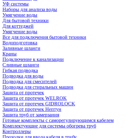
УФ системы
Наборы для анализа воды
Умягчение воды
Для бытовой техники
Для коттеджей
Умягчение воды
Все для подключения бытовой техники
Водоподготовка
Заливные шланги
Краны
Подключение к канализации
Сливные шланги
Гибкая подводка
Подводка для воды
Подводка для смесителей
Подводка для стиральных машин
Защита от протечек
Защита от протечек WELROK
Защита от протечек GIDROLOCK
Защита от протечек Нептун
Защита труб от замерзания
Готовые комплекты с саморегулирующимся кабелем
Комплектующие для системы обогрева труб
Контроллеры
Проходки для ввода кабеля в трубу