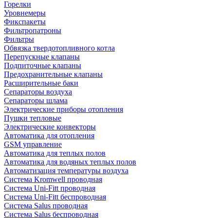
Горелки
Уровнемеры
Фикспакеты
Фильтропатроны
Фильтры
Обвязка твердотопливного котла
Перепускные клапаны
Подпиточные клапаны
Предохранительные клапаны
Расширительные баки
Сепараторы воздуха
Сепараторы шлама
Электрические приборы отопления
Пушки тепловые
Электрические конвекторы
Автоматика для отопления
GSM управление
Автоматика для теплых полов
Автоматика для водяных теплых полов
Автоматизация температуры воздуха
Система Kromwell проводная
Система Uni-Fitt проводная
Система Uni-Fitt беспроводная
Система Salus проводная
Система Salus беспроводная