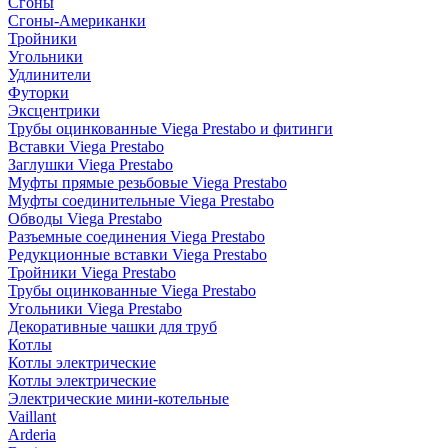
Сгоны
Сгоны-Американки
Тройники
Угольники
Удлинители
Футорки
Эксцентрики
Трубы оцинкованные Viega Prestabo и фитинги
Вставки Viega Prestabo
Заглушки Viega Prestabo
Муфты прямые резьбовые Viega Prestabo
Муфты соединительные Viega Prestabo
Обводы Viega Prestabo
Разъемные соединения Viega Prestabo
Редукционные вставки Viega Prestabo
Тройники Viega Prestabo
Трубы оцинкованные Viega Prestabo
Угольники Viega Prestabo
Декоративные чашки для труб
Котлы
Котлы электрические
Котлы электрические
Электрические мини-котельные
Vaillant
Arderia