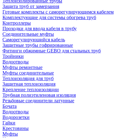
Теплоизолированные трубы
Защита труб от замерзания
Готовые комплекты с саморегулирующимся кабелем
Комплектующие для системы обогрева труб
Контроллеры
Проходки для ввода кабеля в трубу
Соединительные муфты
Саморегулирующийся кабель
Защитные трубы гофрированные
Фитинги обжимные GEBO для стальных труб
Тройники
Водоотводы
Муфты ремонтные
Муфты соединительные
Теплоизоляция для труб
Защитная теплоизоляция
Крепление теплоизоляции
Трубная полиэтиленовая изоляция
Резьбовые соединители латунные
Бочата
Водоотводы
Водорозетки
Гайки
Крестовины
Муфты