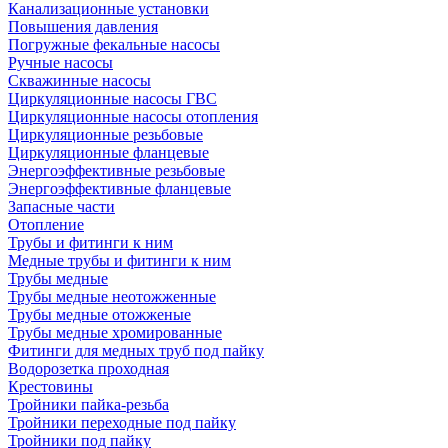
Канализационные установки
Повышения давления
Погружные фекальные насосы
Ручные насосы
Скважинные насосы
Циркуляционные насосы ГВС
Циркуляционные насосы отопления
Циркуляционные резьбовые
Циркуляционные фланцевые
Энергоэффективные резьбовые
Энергоэффективные фланцевые
Запасные части
Отопление
Трубы и фитинги к ним
Медные трубы и фитинги к ним
Трубы медные
Трубы медные неотожженные
Трубы медные отожженые
Трубы медные хромированные
Фитинги для медных труб под пайку
Водорозетка проходная
Крестовины
Тройники пайка-резьба
Тройники переходные под пайку
Тройники под пайку