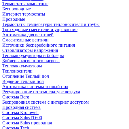
Термостаты комнатные
Беспроводные
Интернет термостаты
Проводные
Термостаты температуры теплоносителя и трубы
Трехходовые смесители и управление
Автоматика для вентилей
Смесительные вентили
Источники бесперебойного питания
Стабилизаторы напряжения
Теплоаккумуляторы и бойлеры
Бойлеры косвенного нагрева
Теплоаккумуляторы
Теплоносители
Отопление Теплый пол
Водяной теплый пол
Автоматика системы теплый пол
Регулирование по температуре воздуха
Система Berg
Беспроводная система с интернет доступом
Проводная система
Система Kromwell
Система Salus iT600
Система Salus проводная
Система Tech