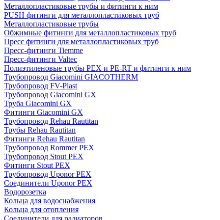
Металлопластиковые трубы и фитинги к ним
PUSH фитинги для металлопластиковых труб
Металлопластиковые трубы
Обжимные фитинги для металлопластиковых труб
Пресс фитинги для металлопластиковых труб
Пресс-фитинги Tiemme
Пресс-фитинги Valtec
Полиэтиленовые трубы PEX и PE-RT и фитинги к ним
Трубопровод Giacomini GIACOTHERM
Трубопровод FV-Plast
Трубопровод Giacomini GX
Труба Giacomini GX
Фитинги Giacomini GX
Трубопровод Rehau Rautitan
Трубы Rehau Rautitan
Фитинги Rehau Rautitan
Трубопровод Rommer PEX
Трубопровод Stout PEX
Фитинги Stout PEX
Трубопровод Uponor PEX
Соединители Uponor PEX
Водорозетка
Кольца для водоснабжения
Кольца для отопления
Соединители для радиаторов