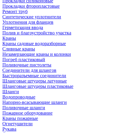
Прокладки силиконовые
Прокладки фторопластовые
Ремонт труб
Синтетические уплотнители
Уплотнения для фланцев
Герметизация ввода
Полив и благоустройство участка
Краны
Краны садовые водоразборные
Сливные краны
Незамерзающие краны и колонки
Погреб пластиковый
Поливочные пистолеты
Соединители для шлангов
Быстроразъемные соединители
Шланговые штуцеры латунные
Шланговые штуцеры пластиковые
Шланги
Водопроводные
Напорно-всасывающие шланги
Поливочные шланги
Пожарное оборудование
Краны пожарные
Огнетушители
Рукава