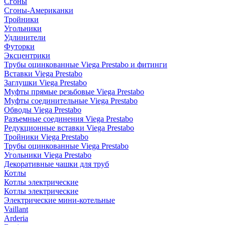
Сгоны
Сгоны-Американки
Тройники
Угольники
Удлинители
Футорки
Эксцентрики
Трубы оцинкованные Viega Prestabo и фитинги
Вставки Viega Prestabo
Заглушки Viega Prestabo
Муфты прямые резьбовые Viega Prestabo
Муфты соединительные Viega Prestabo
Обводы Viega Prestabo
Разъемные соединения Viega Prestabo
Редукционные вставки Viega Prestabo
Тройники Viega Prestabo
Трубы оцинкованные Viega Prestabo
Угольники Viega Prestabo
Декоративные чашки для труб
Котлы
Котлы электрические
Котлы электрические
Электрические мини-котельные
Vaillant
Arderia