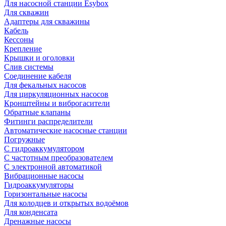
Для насосной станции Esybox
Для скважин
Адаптеры для скважины
Кабель
Кессоны
Крепление
Крышки и оголовки
Слив системы
Соединение кабеля
Для фекальных насосов
Для циркуляционных насосов
Кронштейны и виброгасители
Обратные клапаны
Фитинги распределители
Автоматические насосные станции
Погружные
С гидроаккумулятором
С частотным преобразователем
С электронной автоматикой
Вибрационные насосы
Гидроаккумуляторы
Горизонтальные насосы
Для колодцев и открытых водоёмов
Для конденсата
Дренажные насосы