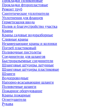
Прокладки силиконовые
Прокладки фторопластовые
Ремонт труб
Синтетические уплотнители
Уплотнения для фланцев
Герметизация ввода
Полив и благоустройство участка
Краны
Краны садовые водоразборные
Сливные краны
Незамерзающие краны и колонки
Погреб пластиковый
Поливочные пистолеты
Соединители для шлангов
Быстроразъемные соединители
Шланговые штуцеры латунные
Шланговые штуцеры пластиковые
Шланги
Водопроводные
Напорно-всасывающие шланги
Поливочные шланги
Пожарное оборудование
Краны пожарные
Огнетушители
Рукава