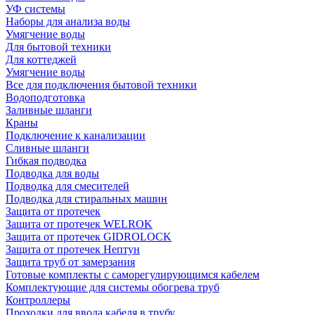
УФ системы
Наборы для анализа воды
Умягчение воды
Для бытовой техники
Для коттеджей
Умягчение воды
Все для подключения бытовой техники
Водоподготовка
Заливные шланги
Краны
Подключение к канализации
Сливные шланги
Гибкая подводка
Подводка для воды
Подводка для смесителей
Подводка для стиральных машин
Защита от протечек
Защита от протечек WELROK
Защита от протечек GIDROLOCK
Защита от протечек Нептун
Защита труб от замерзания
Готовые комплекты с саморегулирующимся кабелем
Комплектующие для системы обогрева труб
Контроллеры
Проходки для ввода кабеля в трубу