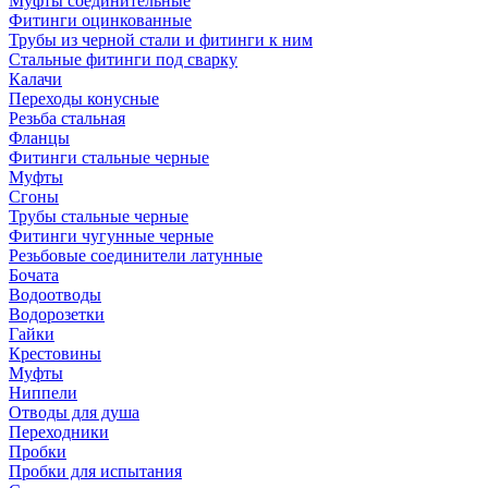
Муфты соединительные
Фитинги оцинкованные
Трубы из черной стали и фитинги к ним
Стальные фитинги под сварку
Калачи
Переходы конусные
Резьба стальная
Фланцы
Фитинги стальные черные
Муфты
Сгоны
Трубы стальные черные
Фитинги чугунные черные
Резьбовые соединители латунные
Бочата
Водоотводы
Водорозетки
Гайки
Крестовины
Муфты
Ниппели
Отводы для душа
Переходники
Пробки
Пробки для испытания