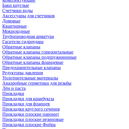
Комплектующие
Баки круглые
Счетчики воды
Аксессуары для счетчиков
Домовые
Квартирные
Мокроходные
Трубопроводная арматура
Гасители гидроудара
Обратные клапаны
Обратные клапаны горизонтальные
Обратные клапаны подпружиненные
Обратные клапаны фланцевые
Предохранительные клапаны
Редукторы давления
Уплотнительные материалы
Анаэробные герметики для резьбы
Лён и паста
Прокладки
Прокладки для кранбуксы
Прокладки для фланцев
Прокладки круглого сечения
Прокладки плоские паронит
Прокладки плоские резиновые
Прокладки плоские Фибра