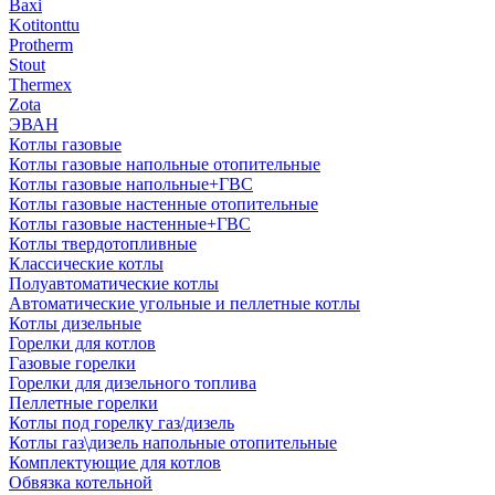
Baxi
Kotitonttu
Protherm
Stout
Thermex
Zota
ЭВАН
Котлы газовые
Котлы газовые напольные отопительные
Котлы газовые напольные+ГВС
Котлы газовые настенные отопительные
Котлы газовые настенные+ГВС
Котлы твердотопливные
Классические котлы
Полуавтоматические котлы
Автоматические угольные и пеллетные котлы
Котлы дизельные
Горелки для котлов
Газовые горелки
Горелки для дизельного топлива
Пеллетные горелки
Котлы под горелку газ/дизель
Котлы газ\дизель напольные отопительные
Комплектующие для котлов
Обвязка котельной