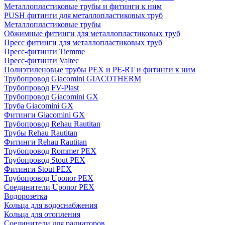
Металлопластиковые трубы и фитинги к ним
PUSH фитинги для металлопластиковых труб
Металлопластиковые трубы
Обжимные фитинги для металлопластиковых труб
Пресс фитинги для металлопластиковых труб
Пресс-фитинги Tiemme
Пресс-фитинги Valtec
Полиэтиленовые трубы PEX и PE-RT и фитинги к ним
Трубопровод Giacomini GIACOTHERM
Трубопровод FV-Plast
Трубопровод Giacomini GX
Труба Giacomini GX
Фитинги Giacomini GX
Трубопровод Rehau Rautitan
Трубы Rehau Rautitan
Фитинги Rehau Rautitan
Трубопровод Rommer PEX
Трубопровод Stout PEX
Фитинги Stout PEX
Трубопровод Uponor PEX
Соединители Uponor PEX
Водорозетка
Кольца для водоснабжения
Кольца для отопления
Соединители для радиаторов