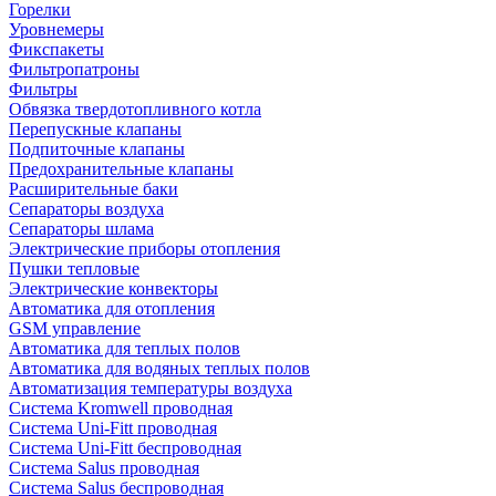
Горелки
Уровнемеры
Фикспакеты
Фильтропатроны
Фильтры
Обвязка твердотопливного котла
Перепускные клапаны
Подпиточные клапаны
Предохранительные клапаны
Расширительные баки
Сепараторы воздуха
Сепараторы шлама
Электрические приборы отопления
Пушки тепловые
Электрические конвекторы
Автоматика для отопления
GSM управление
Автоматика для теплых полов
Автоматика для водяных теплых полов
Автоматизация температуры воздуха
Система Kromwell проводная
Система Uni-Fitt проводная
Система Uni-Fitt беспроводная
Система Salus проводная
Система Salus беспроводная