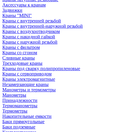
Аксессуары к кранам
Задвижки
Краны "MINI"
Краны с внутренней резьбой
Краны с внутренней-наружной резьбой
Краны с воздухоотводчиком
Краны с накидной гайкой
Краны с наружной резьбой
Краны с фильтром
Краны со сгоном
Сливные краны
Трехходовые краны
Краны под сварку полипропиленовые
Краны с сервоприводом
Краны электромагнитные
Незамерзающие краны
Манометры и термометры
Манометры
Принадлежности
Термоманометры
Термометры
Накопительные емкости
Баки прямоугольные
Баки подземные