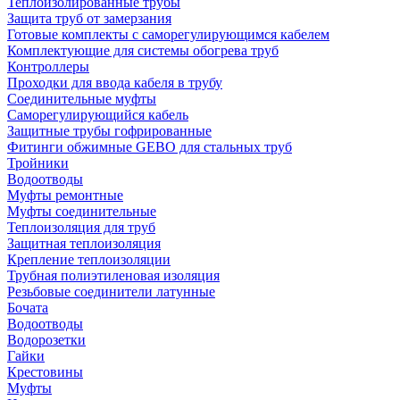
Теплоизолированные трубы
Защита труб от замерзания
Готовые комплекты с саморегулирующимся кабелем
Комплектующие для системы обогрева труб
Контроллеры
Проходки для ввода кабеля в трубу
Соединительные муфты
Саморегулирующийся кабель
Защитные трубы гофрированные
Фитинги обжимные GEBO для стальных труб
Тройники
Водоотводы
Муфты ремонтные
Муфты соединительные
Теплоизоляция для труб
Защитная теплоизоляция
Крепление теплоизоляции
Трубная полиэтиленовая изоляция
Резьбовые соединители латунные
Бочата
Водоотводы
Водорозетки
Гайки
Крестовины
Муфты