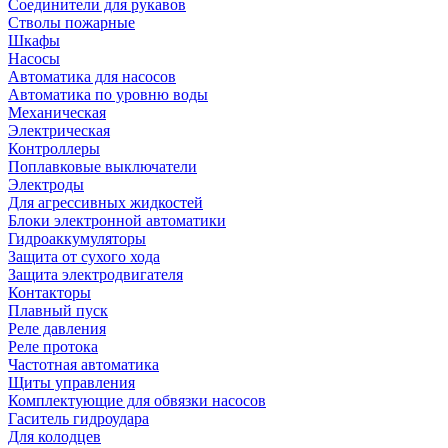
Соединители для рукавов
Стволы пожарные
Шкафы
Насосы
Автоматика для насосов
Автоматика по уровню воды
Механическая
Электрическая
Контроллеры
Поплавковые выключатели
Электроды
Для агрессивных жидкостей
Блоки электронной автоматики
Гидроаккумуляторы
Защита от сухого хода
Защита электродвигателя
Контакторы
Плавный пуск
Реле давления
Реле протока
Частотная автоматика
Щиты управления
Комплектующие для обвязки насосов
Гаситель гидроудара
Для колодцев