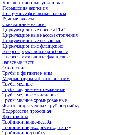
Канализационные установки
Повышения давления
Погружные фекальные насосы
Ручные насосы
Скважинные насосы
Циркуляционные насосы ГВС
Циркуляционные насосы отопления
Циркуляционные резьбовые
Циркуляционные фланцевые
Энергоэффективные резьбовые
Энергоэффективные фланцевые
Запасные части
Отопление
Трубы и фитинги к ним
Медные трубы и фитинги к ним
Трубы медные
Трубы медные неотожженные
Трубы медные отожженые
Трубы медные хромированные
Фитинги для медных труб под пайку
Водорозетка проходная
Крестовины
Тройники пайка-резьба
Тройники переходные под пайку
Тройники под пайку