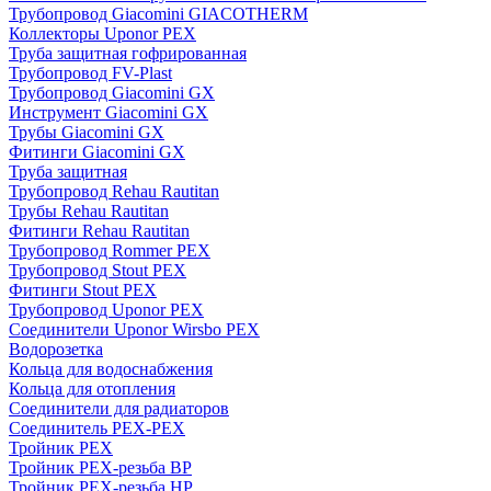
Трубопровод Giacomini GIACOTHERM
Коллекторы Uponor PEX
Труба защитная гофрированная
Трубопровод FV-Plast
Трубопровод Giacomini GX
Инструмент Giacomini GX
Трубы Giacomini GX
Фитинги Giacomini GX
Труба защитная
Трубопровод Rehau Rautitan
Трубы Rehau Rautitan
Фитинги Rehau Rautitan
Трубопровод Rommer PEX
Трубопровод Stout PEX
Фитинги Stout PEX
Трубопровод Uponor PEX
Соединители Uponor Wirsbo PEX
Водорозетка
Кольца для водоснабжения
Кольца для отопления
Соединители для радиаторов
Соединитель PEX-PEX
Тройник PEX
Тройник PEX-резьба ВР
Тройник PEX-резьба НР