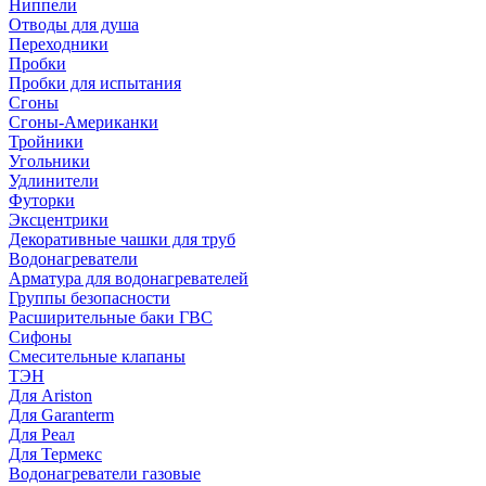
Ниппели
Отводы для душа
Переходники
Пробки
Пробки для испытания
Сгоны
Сгоны-Американки
Тройники
Угольники
Удлинители
Футорки
Эксцентрики
Декоративные чашки для труб
Водонагреватели
Арматура для водонагревателей
Группы безопасности
Расширительные баки ГВС
Сифоны
Смесительные клапаны
ТЭН
Для Ariston
Для Garanterm
Для Реал
Для Термекс
Водонагреватели газовые