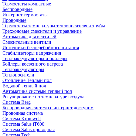
Термостаты комнатные
Беспроводные
Интернет термостаты
Проводные
Термостаты температуры теплоносителя и трубы
Трехходовые смесители и управление
Автоматика для вентилей
Смесительные вентили
Источники бесперебойного питания
Стабилизаторы напряжения
Теплоаккумуляторы и бойлеры
Бойлеры косвенного нагрева
Теплоаккумуляторы
Теплоносители
Отопление Теплый пол
Водяной теплый пол
Автоматика системы теплый пол
Регулирование по температуре воздуха
Система Berg
Беспроводная система с интернет доступом
Проводная система
Система Kromwell
Система Salus iT600
Система Salus проводная
Система Tech