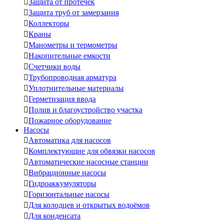

Защита от протечек

Защита труб от замерзания

Коллекторы

Краны

Манометры и термометры

Накопительные емкости

Счетчики воды

Трубопроводная арматура

Уплотнительные материалы

Герметизация ввода

Полив и благоустройство участка

Пожарное оборудование
Насосы

Автоматика для насосов

Комплектующие для обвязки насосов

Автоматические насосные станции

Вибрационные насосы

Гидроаккумуляторы

Горизонтальные насосы

Для колодцев и открытых водоёмов

Для конденсата