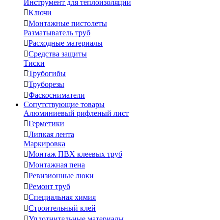
Инструмент для теплоизоляции

Ключи

Монтажные пистолеты
Разматыватель труб

Расходные материалы

Средства защиты
Тиски

Трубогибы

Труборезы

Фаскосниматели
Сопутствующие товары
Алюминиевый рифленый лист

Герметики

Липкая лента
Маркировка

Монтаж ПВХ клеевых труб

Монтажная пена

Ревизионные люки

Ремонт труб

Специальная химия

Строительный клей

Уплотнительные материалы