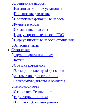

Дренажные насосы

Канализационные установки

Повышения давления

Погружные фекальные насосы

Ручные насосы

Скважинные насосы

Циркуляционные насосы ГВС

Циркуляционные насосы отопления

Запасные части
Отопление

Трубы и фитинги к ним

Котлы

Обвязка котельной

Электрические приборы отопления

Автоматика для отопления

Теплоаккумуляторы и бойлеры

Теплоносители

Отопление Теплый пол

Радиаторы и обвязка

Защита труб от замерзания