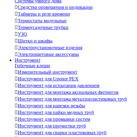
Системы умного дома

Средства оповещения и индикации

Таймеры и реле времени

Термостаты модульные

Термоусадочные трубки

УЗО

Щитки и шкафы

Электроустановочные изделия

Электрощитовые аксессуары
Инструмент
Гибочные клещи

Измерительный инструмент

Инструмент для Uponor PEX

Инструмент для испытания давлением

Инструмент для монтажа аксиальных фитингов

Инструмент для монтажа металлопластиковых труб

Инструмент для нарезки резьбы

Инструмент для пайки медных труб

Инструмент для промывки систем

Инструмент для прочистки труб

Инструмент для сварки пластиковых труб