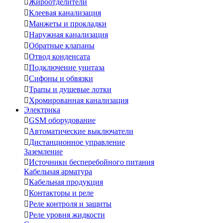

Жироотделители

Клеевая канализация

Манжеты и прокладки

Наружная канализация

Обратные клапаны

Отвод конденсата

Подключение унитаза

Сифоны и обвязки

Трапы и душевые лотки

Хромированная канализация
Электрика

GSM оборудование

Автоматические выключатели

Дистанционное управление
Заземление

Источники бесперебойного питания
Кабельная арматура

Кабельная продукция

Контакторы и реле

Реле контроля и защиты

Реле уровня жидкости