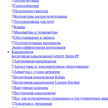

Теплосчетчики

Газоснабжение

Полотенцесушители

Коллекторы распределительные

Теплоизоляция для труб

Краны

Манометры и термометры

Обслуживание и защита

Уплотнительные материалы
Энергоэффективная вентиляция
Канализация
Бесшумная канализация Geberit Silent-PP

Автономная канализация

Аксессуары и дополнительное оборудование

Арматура с сухим затвором

Бесшумная канализация Rehau

Бесшумная канализация Uponor Decibel

Вакуумные клапаны

Внутренняя канализация

Все для подключения стиральных и посудомоечных ма

Дождевая и дренажная