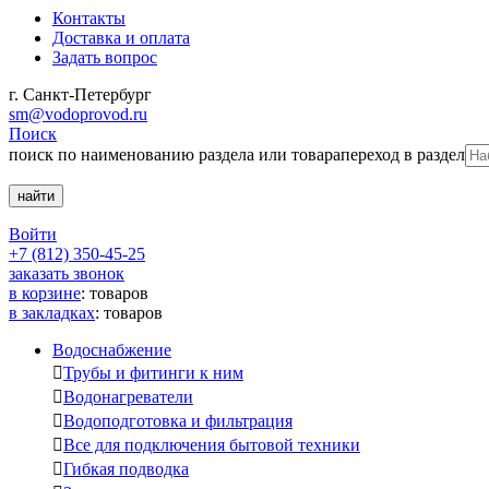
Контакты
Доставка и оплата
Задать вопрос
г. Санкт-Петербург
sm@vodoprovod.ru
Поиск
поиск по наименованию раздела или товара
переход в раздел
Войти
+7 (812) 350-45-25
заказать звонок
в корзине
:
товаров
в закладках
:
товаров
Водоснабжение

Трубы и фитинги к ним

Водонагреватели

Водоподготовка и фильтрация

Все для подключения бытовой техники

Гибкая подводка