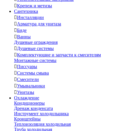

Крепеж и метизы
Сантехника

Инсталляции

Арматура для унитаза

Биде

Ванны
Душевые ограждения

Душевые системы

Комплектующие и запчасти к смесителям
Монтажные системы

Писсуары

Системы смыва

Смесители

Умывальники

Унитазы
Охлаждение
Кондиционеры
Дренаж конденсата
Инструмент холодильщика
Кронштейны
Теплоизоляция холодильная
Труба холодильная