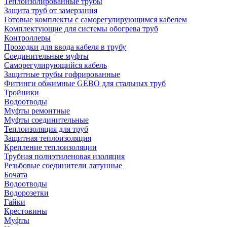
Теплоизолированные трубы
Защита труб от замерзания
Готовые комплекты с саморегулирующимся кабелем
Комплектующие для системы обогрева труб
Контроллеры
Проходки для ввода кабеля в трубу
Соединительные муфты
Саморегулирующийся кабель
Защитные трубы гофрированные
Фитинги обжимные GEBO для стальных труб
Тройники
Водоотводы
Муфты ремонтные
Муфты соединительные
Теплоизоляция для труб
Защитная теплоизоляция
Крепление теплоизоляции
Трубная полиэтиленовая изоляция
Резьбовые соединители латунные
Бочата
Водоотводы
Водорозетки
Гайки
Крестовины
Муфты