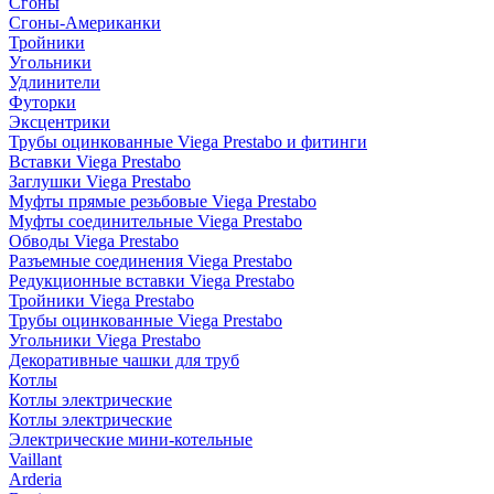
Сгоны
Сгоны-Американки
Тройники
Угольники
Удлинители
Футорки
Эксцентрики
Трубы оцинкованные Viega Prestabo и фитинги
Вставки Viega Prestabo
Заглушки Viega Prestabo
Муфты прямые резьбовые Viega Prestabo
Муфты соединительные Viega Prestabo
Обводы Viega Prestabo
Разъемные соединения Viega Prestabo
Редукционные вставки Viega Prestabo
Тройники Viega Prestabo
Трубы оцинкованные Viega Prestabo
Угольники Viega Prestabo
Декоративные чашки для труб
Котлы
Котлы электрические
Котлы электрические
Электрические мини-котельные
Vaillant
Arderia