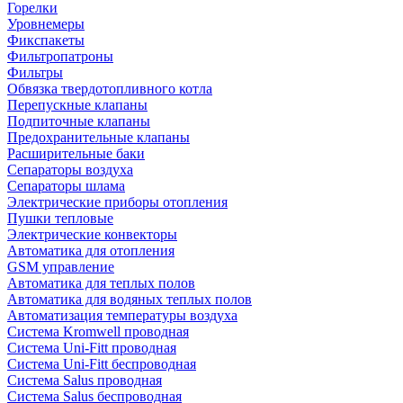
Горелки
Уровнемеры
Фикспакеты
Фильтропатроны
Фильтры
Обвязка твердотопливного котла
Перепускные клапаны
Подпиточные клапаны
Предохранительные клапаны
Расширительные баки
Сепараторы воздуха
Сепараторы шлама
Электрические приборы отопления
Пушки тепловые
Электрические конвекторы
Автоматика для отопления
GSM управление
Автоматика для теплых полов
Автоматика для водяных теплых полов
Автоматизация температуры воздуха
Система Kromwell проводная
Система Uni-Fitt проводная
Система Uni-Fitt беспроводная
Система Salus проводная
Система Salus беспроводная