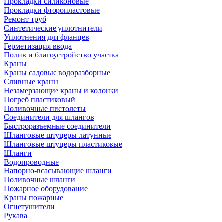
Прокладки силиконовые
Прокладки фторопластовые
Ремонт труб
Синтетические уплотнители
Уплотнения для фланцев
Герметизация ввода
Полив и благоустройство участка
Краны
Краны садовые водоразборные
Сливные краны
Незамерзающие краны и колонки
Погреб пластиковый
Поливочные пистолеты
Соединители для шлангов
Быстроразъемные соединители
Шланговые штуцеры латунные
Шланговые штуцеры пластиковые
Шланги
Водопроводные
Напорно-всасывающие шланги
Поливочные шланги
Пожарное оборудование
Краны пожарные
Огнетушители
Рукава