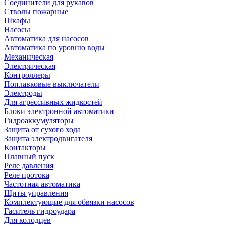
Соединители для рукавов
Стволы пожарные
Шкафы
Насосы
Автоматика для насосов
Автоматика по уровню воды
Механическая
Электрическая
Контроллеры
Поплавковые выключатели
Электроды
Для агрессивных жидкостей
Блоки электронной автоматики
Гидроаккумуляторы
Защита от сухого хода
Защита электродвигателя
Контакторы
Плавный пуск
Реле давления
Реле протока
Частотная автоматика
Щиты управления
Комплектующие для обвязки насосов
Гаситель гидроудара
Для колодцев