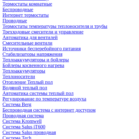
Термостаты комнатные
Беспроводные
Интернет термостаты
Проводные
Термостаты температуры теплоносителя и трубы
Трехходовые смесители и управление
Автоматика для вентилей
Смесительные вентили
Источники бесперебойного питания
Стабилизаторы напряжения
Теплоаккумуляторы и бойлеры
Бойлеры косвенного нагрева
Теплоаккумуляторы
Теплоносители
Отопление Теплый пол
Водяной теплый пол
Автоматика системы теплый пол
Регулирование по температуре воздуха
Система Berg
Беспроводная система с интернет доступом
Проводная система
Система Kromwell
Система Salus iT600
Система Salus проводная
Система Tech