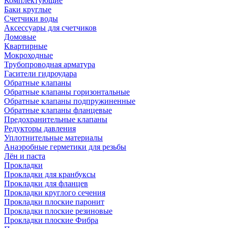
Комплектующие
Баки круглые
Счетчики воды
Аксессуары для счетчиков
Домовые
Квартирные
Мокроходные
Трубопроводная арматура
Гасители гидроудара
Обратные клапаны
Обратные клапаны горизонтальные
Обратные клапаны подпружиненные
Обратные клапаны фланцевые
Предохранительные клапаны
Редукторы давления
Уплотнительные материалы
Анаэробные герметики для резьбы
Лён и паста
Прокладки
Прокладки для кранбуксы
Прокладки для фланцев
Прокладки круглого сечения
Прокладки плоские паронит
Прокладки плоские резиновые
Прокладки плоские Фибра