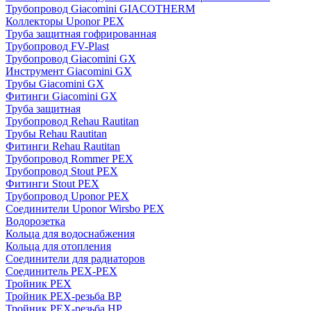
Трубопровод Giacomini GIACOTHERM
Коллекторы Uponor PEX
Труба защитная гофрированная
Трубопровод FV-Plast
Трубопровод Giacomini GX
Инструмент Giacomini GX
Трубы Giacomini GX
Фитинги Giacomini GX
Труба защитная
Трубопровод Rehau Rautitan
Трубы Rehau Rautitan
Фитинги Rehau Rautitan
Трубопровод Rommer PEX
Трубопровод Stout PEX
Фитинги Stout PEX
Трубопровод Uponor PEX
Соединители Uponor Wirsbo PEX
Водорозетка
Кольца для водоснабжения
Кольца для отопления
Соединители для радиаторов
Соединитель PEX-PEX
Тройник PEX
Тройник PEX-резьба ВР
Тройник PEX-резьба НР