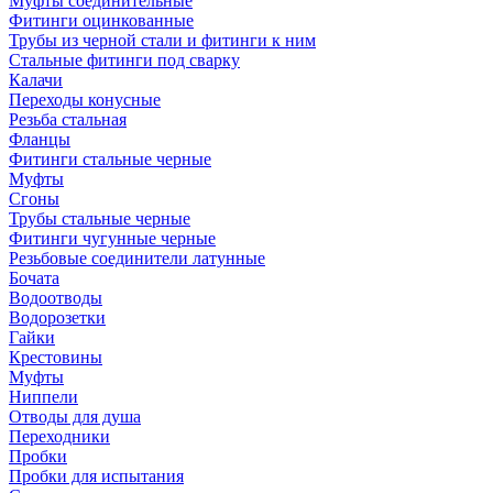
Муфты соединительные
Фитинги оцинкованные
Трубы из черной стали и фитинги к ним
Стальные фитинги под сварку
Калачи
Переходы конусные
Резьба стальная
Фланцы
Фитинги стальные черные
Муфты
Сгоны
Трубы стальные черные
Фитинги чугунные черные
Резьбовые соединители латунные
Бочата
Водоотводы
Водорозетки
Гайки
Крестовины
Муфты
Ниппели
Отводы для душа
Переходники
Пробки
Пробки для испытания