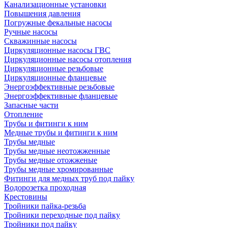
Канализационные установки
Повышения давления
Погружные фекальные насосы
Ручные насосы
Скважинные насосы
Циркуляционные насосы ГВС
Циркуляционные насосы отопления
Циркуляционные резьбовые
Циркуляционные фланцевые
Энергоэффективные резьбовые
Энергоэффективные фланцевые
Запасные части
Отопление
Трубы и фитинги к ним
Медные трубы и фитинги к ним
Трубы медные
Трубы медные неотожженные
Трубы медные отожженые
Трубы медные хромированные
Фитинги для медных труб под пайку
Водорозетка проходная
Крестовины
Тройники пайка-резьба
Тройники переходные под пайку
Тройники под пайку