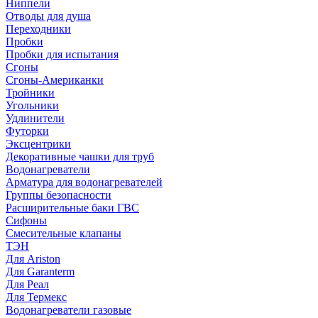
Ниппели
Отводы для душа
Переходники
Пробки
Пробки для испытания
Сгоны
Сгоны-Американки
Тройники
Угольники
Удлинители
Футорки
Эксцентрики
Декоративные чашки для труб
Водонагреватели
Арматура для водонагревателей
Группы безопасности
Расширительные баки ГВС
Сифоны
Смесительные клапаны
ТЭН
Для Ariston
Для Garanterm
Для Реал
Для Термекс
Водонагреватели газовые