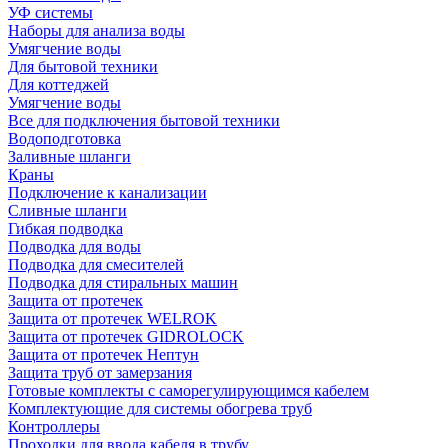
УФ системы
Наборы для анализа воды
Умягчение воды
Для бытовой техники
Для коттеджей
Умягчение воды
Все для подключения бытовой техники
Водоподготовка
Заливные шланги
Краны
Подключение к канализации
Сливные шланги
Гибкая подводка
Подводка для воды
Подводка для смесителей
Подводка для стиральных машин
Защита от протечек
Защита от протечек WELROK
Защита от протечек GIDROLOCK
Защита от протечек Нептун
Защита труб от замерзания
Готовые комплекты с саморегулирующимся кабелем
Комплектующие для системы обогрева труб
Контроллеры
Проходки для ввода кабеля в трубу