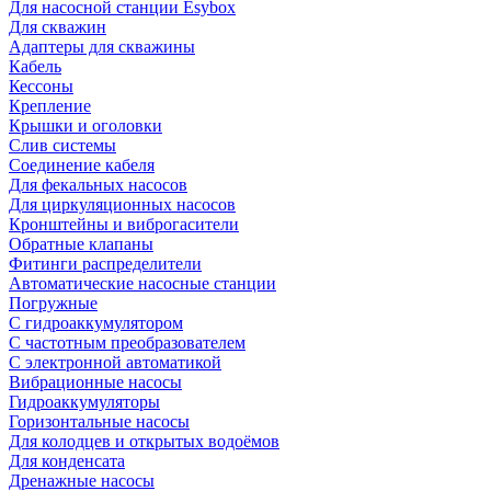
Для насосной станции Esybox
Для скважин
Адаптеры для скважины
Кабель
Кессоны
Крепление
Крышки и оголовки
Слив системы
Соединение кабеля
Для фекальных насосов
Для циркуляционных насосов
Кронштейны и виброгасители
Обратные клапаны
Фитинги распределители
Автоматические насосные станции
Погружные
С гидроаккумулятором
С частотным преобразователем
С электронной автоматикой
Вибрационные насосы
Гидроаккумуляторы
Горизонтальные насосы
Для колодцев и открытых водоёмов
Для конденсата
Дренажные насосы