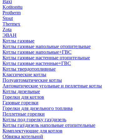
Baxi
Kotitonttu
Protherm
Stout
Thermex
Zota
ЭВАН
Котлы газовые
Котлы газовые напольные отопительные
Котлы газовые напольные+ГВС
Котлы газовые настенные отопительные
Котлы газовые настенные+ГВС
Котлы твердотопливные
Классические котлы
Полуавтоматические котлы
Автоматические угольные и пеллетные котлы
Котлы дизельные
Горелки для котлов
Газовые горелки
Горелки для дизельного топлива
Пеллетные горелки
Котлы под горелку газ/дизель
Котлы газ\дизель напольные отопительные
Комплектующие для котлов
Обвязка котельной