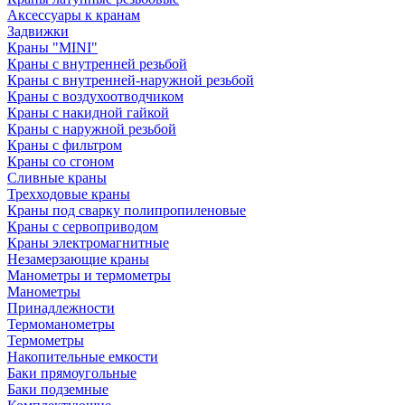
Аксессуары к кранам
Задвижки
Краны "MINI"
Краны с внутренней резьбой
Краны с внутренней-наружной резьбой
Краны с воздухоотводчиком
Краны с накидной гайкой
Краны с наружной резьбой
Краны с фильтром
Краны со сгоном
Сливные краны
Трехходовые краны
Краны под сварку полипропиленовые
Краны с сервоприводом
Краны электромагнитные
Незамерзающие краны
Манометры и термометры
Манометры
Принадлежности
Термоманометры
Термометры
Накопительные емкости
Баки прямоугольные
Баки подземные