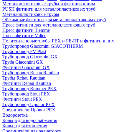
Металлопластиковые трубы и фитинги к ним
PUSH фитинги для металлопластиковых труб
Металлопластиковые трубы
Обжимные фитинги для металлопластиковых труб
Пресс фитинги для металлопластиковых труб
Пресс-фитинги Tiemme
Пресс-фитинги Valtec
Полиэтиленовые трубы PEX и PE-RT и фитинги к ним
Трубопровод Giacomini GIACOTHERM
Трубопровод FV-Plast
Трубопровод Giacomini GX
Труба Giacomini GX
Фитинги Giacomini GX
Трубопровод Rehau Rautitan
Трубы Rehau Rautitan
Фитинги Rehau Rautitan
Трубопровод Rommer PEX
Трубопровод Stout PEX
Фитинги Stout PEX
Трубопровод Uponor PEX
Соединители Uponor PEX
Водорозетка
Кольца для водоснабжения
Кольца для отопления
Соединители для радиаторов