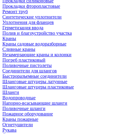
Прокладки силиконовые
Прокладки фторопластовые
Ремонт труб
Синтетические уплотнители
Уплотнения для фланцев
Герметизация ввода
Полив и благоустройство участка
Краны
Краны садовые водоразборные
Сливные краны
Незамерзающие краны и колонки
Погреб пластиковый
Поливочные пистолеты
Соединители для шлангов
Быстроразъемные соединители
Шланговые штуцеры латунные
Шланговые штуцеры пластиковые
Шланги
Водопроводные
Напорно-всасывающие шланги
Поливочные шланги
Пожарное оборудование
Краны пожарные
Огнетушители
Рукава