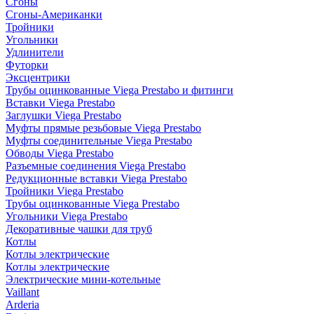
Сгоны
Сгоны-Американки
Тройники
Угольники
Удлинители
Футорки
Эксцентрики
Трубы оцинкованные Viega Prestabo и фитинги
Вставки Viega Prestabo
Заглушки Viega Prestabo
Муфты прямые резьбовые Viega Prestabo
Муфты соединительные Viega Prestabo
Обводы Viega Prestabo
Разъемные соединения Viega Prestabo
Редукционные вставки Viega Prestabo
Тройники Viega Prestabo
Трубы оцинкованные Viega Prestabo
Угольники Viega Prestabo
Декоративные чашки для труб
Котлы
Котлы электрические
Котлы электрические
Электрические мини-котельные
Vaillant
Arderia