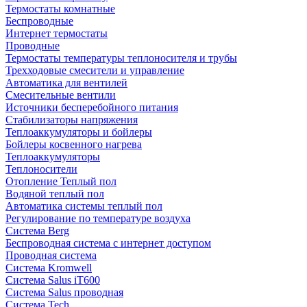
Термостаты комнатные
Беспроводные
Интернет термостаты
Проводные
Термостаты температуры теплоносителя и трубы
Трехходовые смесители и управление
Автоматика для вентилей
Смесительные вентили
Источники бесперебойного питания
Стабилизаторы напряжения
Теплоаккумуляторы и бойлеры
Бойлеры косвенного нагрева
Теплоаккумуляторы
Теплоносители
Отопление Теплый пол
Водяной теплый пол
Автоматика системы теплый пол
Регулирование по температуре воздуха
Система Berg
Беспроводная система с интернет доступом
Проводная система
Система Kromwell
Система Salus iT600
Система Salus проводная
Система Tech