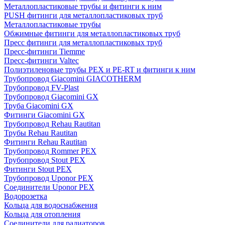
Металлопластиковые трубы и фитинги к ним
PUSH фитинги для металлопластиковых труб
Металлопластиковые трубы
Обжимные фитинги для металлопластиковых труб
Пресс фитинги для металлопластиковых труб
Пресс-фитинги Tiemme
Пресс-фитинги Valtec
Полиэтиленовые трубы PEX и PE-RT и фитинги к ним
Трубопровод Giacomini GIACOTHERM
Трубопровод FV-Plast
Трубопровод Giacomini GX
Труба Giacomini GX
Фитинги Giacomini GX
Трубопровод Rehau Rautitan
Трубы Rehau Rautitan
Фитинги Rehau Rautitan
Трубопровод Rommer PEX
Трубопровод Stout PEX
Фитинги Stout PEX
Трубопровод Uponor PEX
Соединители Uponor PEX
Водорозетка
Кольца для водоснабжения
Кольца для отопления
Соединители для радиаторов