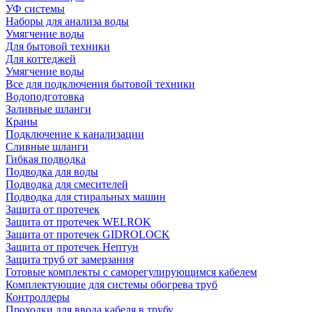
УФ системы
Наборы для анализа воды
Умягчение воды
Для бытовой техники
Для коттеджей
Умягчение воды
Все для подключения бытовой техники
Водоподготовка
Заливные шланги
Краны
Подключение к канализации
Сливные шланги
Гибкая подводка
Подводка для воды
Подводка для смесителей
Подводка для стиральных машин
Защита от протечек
Защита от протечек WELROK
Защита от протечек GIDROLOCK
Защита от протечек Нептун
Защита труб от замерзания
Готовые комплекты с саморегулирующимся кабелем
Комплектующие для системы обогрева труб
Контроллеры
Проходки для ввода кабеля в трубу