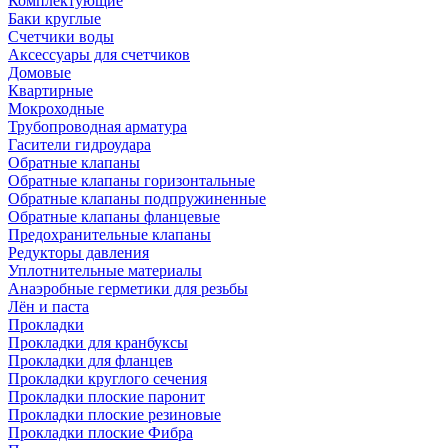
Комплектующие
Баки круглые
Счетчики воды
Аксессуары для счетчиков
Домовые
Квартирные
Мокроходные
Трубопроводная арматура
Гасители гидроудара
Обратные клапаны
Обратные клапаны горизонтальные
Обратные клапаны подпружиненные
Обратные клапаны фланцевые
Предохранительные клапаны
Редукторы давления
Уплотнительные материалы
Анаэробные герметики для резьбы
Лён и паста
Прокладки
Прокладки для кранбуксы
Прокладки для фланцев
Прокладки круглого сечения
Прокладки плоские паронит
Прокладки плоские резиновые
Прокладки плоские Фибра