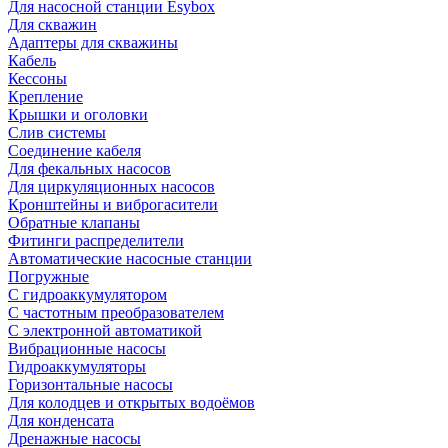
Для насосной станции Esybox
Для скважин
Адаптеры для скважины
Кабель
Кессоны
Крепление
Крышки и оголовки
Слив системы
Соединение кабеля
Для фекальных насосов
Для циркуляционных насосов
Кронштейны и виброгасители
Обратные клапаны
Фитинги распределители
Автоматические насосные станции
Погружные
С гидроаккумулятором
С частотным преобразователем
С электронной автоматикой
Вибрационные насосы
Гидроаккумуляторы
Горизонтальные насосы
Для колодцев и открытых водоёмов
Для конденсата
Дренажные насосы