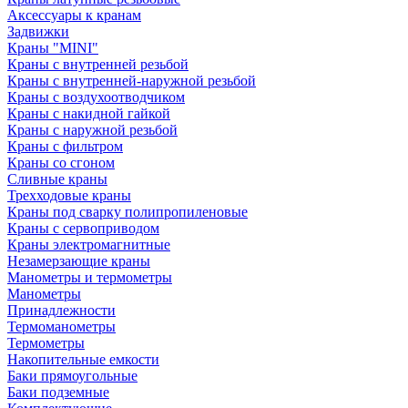
Аксессуары к кранам
Задвижки
Краны "MINI"
Краны с внутренней резьбой
Краны с внутренней-наружной резьбой
Краны с воздухоотводчиком
Краны с накидной гайкой
Краны с наружной резьбой
Краны с фильтром
Краны со сгоном
Сливные краны
Трехходовые краны
Краны под сварку полипропиленовые
Краны с сервоприводом
Краны электромагнитные
Незамерзающие краны
Манометры и термометры
Манометры
Принадлежности
Термоманометры
Термометры
Накопительные емкости
Баки прямоугольные
Баки подземные