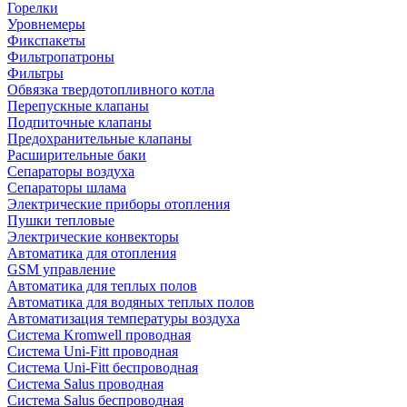
Горелки
Уровнемеры
Фикспакеты
Фильтропатроны
Фильтры
Обвязка твердотопливного котла
Перепускные клапаны
Подпиточные клапаны
Предохранительные клапаны
Расширительные баки
Сепараторы воздуха
Сепараторы шлама
Электрические приборы отопления
Пушки тепловые
Электрические конвекторы
Автоматика для отопления
GSM управление
Автоматика для теплых полов
Автоматика для водяных теплых полов
Автоматизация температуры воздуха
Система Kromwell проводная
Система Uni-Fitt проводная
Система Uni-Fitt беспроводная
Система Salus проводная
Система Salus беспроводная