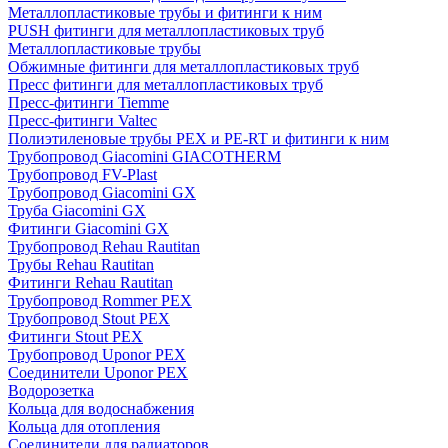
Металлопластиковые трубы и фитинги к ним
PUSH фитинги для металлопластиковых труб
Металлопластиковые трубы
Обжимные фитинги для металлопластиковых труб
Пресс фитинги для металлопластиковых труб
Пресс-фитинги Tiemme
Пресс-фитинги Valtec
Полиэтиленовые трубы PEX и PE-RT и фитинги к ним
Трубопровод Giacomini GIACOTHERM
Трубопровод FV-Plast
Трубопровод Giacomini GX
Труба Giacomini GX
Фитинги Giacomini GX
Трубопровод Rehau Rautitan
Трубы Rehau Rautitan
Фитинги Rehau Rautitan
Трубопровод Rommer PEX
Трубопровод Stout PEX
Фитинги Stout PEX
Трубопровод Uponor PEX
Соединители Uponor PEX
Водорозетка
Кольца для водоснабжения
Кольца для отопления
Соединители для радиаторов