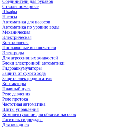
Соединители для рукавов
Стволы пожарные
Шкафы
Насосы
Автоматика для насосов
Автоматика по уровню воды
Механическая
Электрическая
Контроллеры
Поплавковые выключатели
Электроды
Для агрессивных жидкостей
Блоки электронной автоматики
Гидроаккумуляторы
Защита от сухого хода
Защита электродвигателя
Контакторы
Плавный пуск
Реле давления
Реле протока
Частотная автоматика
Щиты управления
Комплектующие для обвязки насосов
Гаситель гидроудара
Для колодцев