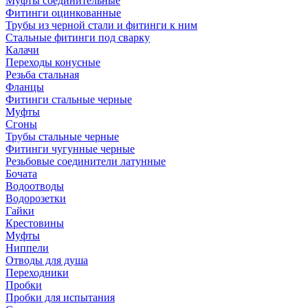
Муфты соединительные
Фитинги оцинкованные
Трубы из черной стали и фитинги к ним
Стальные фитинги под сварку
Калачи
Переходы конусные
Резьба стальная
Фланцы
Фитинги стальные черные
Муфты
Сгоны
Трубы стальные черные
Фитинги чугунные черные
Резьбовые соединители латунные
Бочата
Водоотводы
Водорозетки
Гайки
Крестовины
Муфты
Ниппели
Отводы для душа
Переходники
Пробки
Пробки для испытания