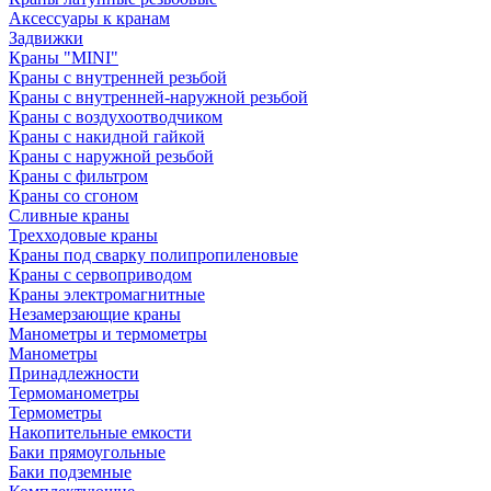
Аксессуары к кранам
Задвижки
Краны "MINI"
Краны с внутренней резьбой
Краны с внутренней-наружной резьбой
Краны с воздухоотводчиком
Краны с накидной гайкой
Краны с наружной резьбой
Краны с фильтром
Краны со сгоном
Сливные краны
Трехходовые краны
Краны под сварку полипропиленовые
Краны с сервоприводом
Краны электромагнитные
Незамерзающие краны
Манометры и термометры
Манометры
Принадлежности
Термоманометры
Термометры
Накопительные емкости
Баки прямоугольные
Баки подземные