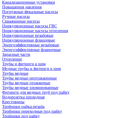
Канализационные установки
Повышения давления
Погружные фекальные насосы
Ручные насосы
Скважинные насосы
Циркуляционные насосы ГВС
Циркуляционные насосы отопления
Циркуляционные резьбовые
Циркуляционные фланцевые
Энергоэффективные резьбовые
Энергоэффективные фланцевые
Запасные части
Отопление
Трубы и фитинги к ним
Медные трубы и фитинги к ним
Трубы медные
Трубы медные неотожженные
Трубы медные отожженые
Трубы медные хромированные
Фитинги для медных труб под пайку
Водорозетка проходная
Крестовины
Тройники пайка-резьба
Тройники переходные под пайку
Тройники под пайку