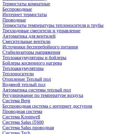
Термостаты комнатные
Беспроводные
Интернет термостаты
Проводные
Термостаты температуры теплоносителя и трубы
Трехходовые смесители и управление
Автоматика для вентилей
Смесительные вентили
Источники бесперебойного питания
Стабилизаторы напряжения
Теплоаккумуляторы и бойлеры
Бойлеры косвенного нагрева
Теплоаккумуляторы
Теплоносители
Отопление Теплый пол
Водяной теплый пол
Автоматика системы теплый пол
Регулирование по температуре воздуха
Система Berg
Беспроводная система с интернет доступом
Проводная система
Система Kromwell
Система Salus iT600
Система Salus проводная
Система Tech