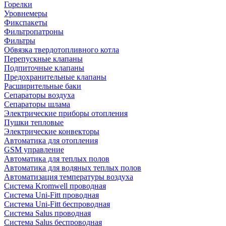
Горелки
Уровнемеры
Фикспакеты
Фильтропатроны
Фильтры
Обвязка твердотопливного котла
Перепускные клапаны
Подпиточные клапаны
Предохранительные клапаны
Расширительные баки
Сепараторы воздуха
Сепараторы шлама
Электрические приборы отопления
Пушки тепловые
Электрические конвекторы
Автоматика для отопления
GSM управление
Автоматика для теплых полов
Автоматика для водяных теплых полов
Автоматизация температуры воздуха
Система Kromwell проводная
Система Uni-Fitt проводная
Система Uni-Fitt беспроводная
Система Salus проводная
Система Salus беспроводная