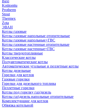
Baxi
Kotitonttu
Protherm
Stout
Thermex
Zota
ЭВАН
Котлы газовые
Котлы газовые напольные отопительные
Котлы газовые напольные+ГВС
Котлы газовые настенные отопительные
Котлы газовые настенные+ГВС
Котлы твердотопливные
Классические котлы
Полуавтоматические котлы
Автоматические угольные и пеллетные котлы
Котлы дизельные
Горелки для котлов
Газовые горелки
Горелки для дизельного топлива
Пеллетные горелки
Котлы под горелку газ/дизель
Котлы газ\дизель напольные отопительные
Комплектующие для котлов
Обвязка котельной