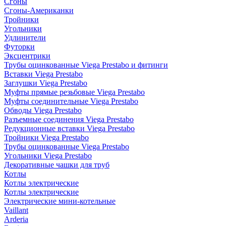
Сгоны
Сгоны-Американки
Тройники
Угольники
Удлинители
Футорки
Эксцентрики
Трубы оцинкованные Viega Prestabo и фитинги
Вставки Viega Prestabo
Заглушки Viega Prestabo
Муфты прямые резьбовые Viega Prestabo
Муфты соединительные Viega Prestabo
Обводы Viega Prestabo
Разъемные соединения Viega Prestabo
Редукционные вставки Viega Prestabo
Тройники Viega Prestabo
Трубы оцинкованные Viega Prestabo
Угольники Viega Prestabo
Декоративные чашки для труб
Котлы
Котлы электрические
Котлы электрические
Электрические мини-котельные
Vaillant
Arderia