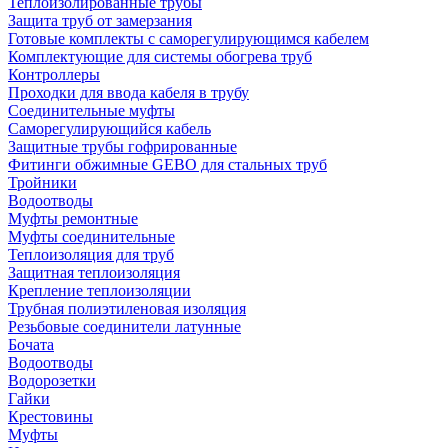
Теплоизолированные трубы
Защита труб от замерзания
Готовые комплекты с саморегулирующимся кабелем
Комплектующие для системы обогрева труб
Контроллеры
Проходки для ввода кабеля в трубу
Соединительные муфты
Саморегулирующийся кабель
Защитные трубы гофрированные
Фитинги обжимные GEBO для стальных труб
Тройники
Водоотводы
Муфты ремонтные
Муфты соединительные
Теплоизоляция для труб
Защитная теплоизоляция
Крепление теплоизоляции
Трубная полиэтиленовая изоляция
Резьбовые соединители латунные
Бочата
Водоотводы
Водорозетки
Гайки
Крестовины
Муфты