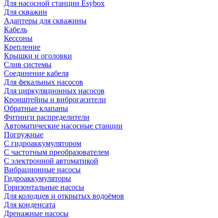
Для насосной станции Esybox
Для скважин
Адаптеры для скважины
Кабель
Кессоны
Крепление
Крышки и оголовки
Слив системы
Соединение кабеля
Для фекальных насосов
Для циркуляционных насосов
Кронштейны и виброгасители
Обратные клапаны
Фитинги распределители
Автоматические насосные станции
Погружные
С гидроаккумулятором
С частотным преобразователем
С электронной автоматикой
Вибрационные насосы
Гидроаккумуляторы
Горизонтальные насосы
Для колодцев и открытых водоёмов
Для конденсата
Дренажные насосы