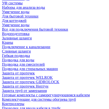
УФ системы
Наборы для анализа воды
Умягчение воды
Для бытовой техники
Для коттеджей
Умягчение воды
Все для подключения бытовой техники
Водоподготовка
Заливные шланги
Краны
Подключение к канализации
Сливные шланги
Гибкая подводка
Подводка для воды
Подводка для смесителей
Подводка для стиральных машин
Защита от протечек
Защита от протечек WELROK
Защита от протечек GIDROLOCK
Защита от протечек Нептун
Защита труб от замерзания
Готовые комплекты с саморегулирующимся кабелем
Комплектующие для системы обогрева труб
Контроллеры
Проходки для ввода кабеля в трубу