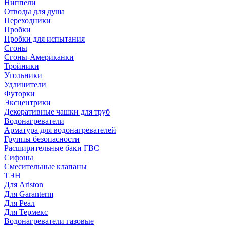
Ниппели
Отводы для душа
Переходники
Пробки
Пробки для испытания
Сгоны
Сгоны-Американки
Тройники
Угольники
Удлинители
Футорки
Эксцентрики
Декоративные чашки для труб
Водонагреватели
Арматура для водонагревателей
Группы безопасности
Расширительные баки ГВС
Сифоны
Смесительные клапаны
ТЭН
Для Ariston
Для Garanterm
Для Реал
Для Термекс
Водонагреватели газовые