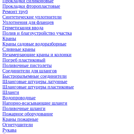
Прокладки силиконовые
Прокладки фторопластовые
Ремонт труб
Синтетические уплотнители
Уплотнения для фланцев
Герметизация ввода
Полив и благоустройство участка
Краны
Краны садовые водоразборные
Сливные краны
Незамерзающие краны и колонки
Погреб пластиковый
Поливочные пистолеты
Соединители для шлангов
Быстроразъемные соединители
Шланговые штуцеры латунные
Шланговые штуцеры пластиковые
Шланги
Водопроводные
Напорно-всасывающие шланги
Поливочные шланги
Пожарное оборудование
Краны пожарные
Огнетушители
Рукава