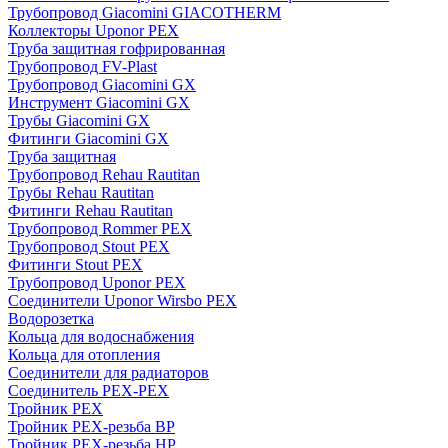
Трубопровод Giacomini GIACOTHERM
Коллекторы Uponor PEX
Труба защитная гофрированная
Трубопровод FV-Plast
Трубопровод Giacomini GX
Инструмент Giacomini GX
Трубы Giacomini GX
Фитинги Giacomini GX
Труба защитная
Трубопровод Rehau Rautitan
Трубы Rehau Rautitan
Фитинги Rehau Rautitan
Трубопровод Rommer PEX
Трубопровод Stout PEX
Фитинги Stout PEX
Трубопровод Uponor PEX
Соединители Uponor Wirsbo PEX
Водорозетка
Кольца для водоснабжения
Кольца для отопления
Соединители для радиаторов
Соединитель PEX-PEX
Тройник PEX
Тройник PEX-резьба ВР
Тройник PEX-резьба НР