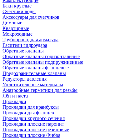
Комплектующие
Баки круглые
Счетчики воды
Аксессуары для счетчиков
Домовые
Квартирные
Мокроходные
Трубопроводная арматура
Гасители гидроудара
Обратные клапаны
Обратные клапаны горизонтальные
Обратные клапаны подпружиненные
Обратные клапаны фланцевые
Предохранительные клапаны
Редукторы давления
Уплотнительные материалы
Анаэробные герметики для резьбы
Лён и паста
Прокладки
Прокладки для кранбуксы
Прокладки для фланцев
Прокладки круглого сечения
Прокладки плоские паронит
Прокладки плоские резиновые
Прокладки плоские Фибра