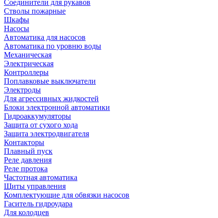
Соединители для рукавов
Стволы пожарные
Шкафы
Насосы
Автоматика для насосов
Автоматика по уровню воды
Механическая
Электрическая
Контроллеры
Поплавковые выключатели
Электроды
Для агрессивных жидкостей
Блоки электронной автоматики
Гидроаккумуляторы
Защита от сухого хода
Защита электродвигателя
Контакторы
Плавный пуск
Реле давления
Реле протока
Частотная автоматика
Щиты управления
Комплектующие для обвязки насосов
Гаситель гидроудара
Для колодцев