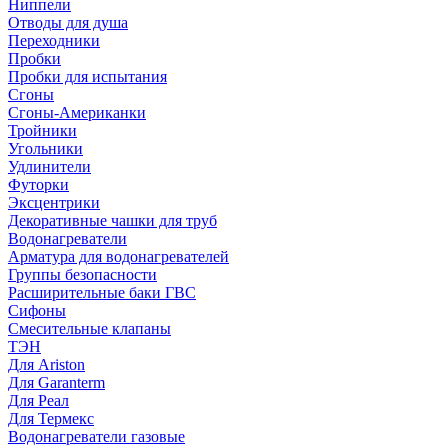
Ниппели
Отводы для душа
Переходники
Пробки
Пробки для испытания
Сгоны
Сгоны-Американки
Тройники
Угольники
Удлинители
Футорки
Эксцентрики
Декоративные чашки для труб
Водонагреватели
Арматура для водонагревателей
Группы безопасности
Расширительные баки ГВС
Сифоны
Смесительные клапаны
ТЭН
Для Ariston
Для Garanterm
Для Реал
Для Термекс
Водонагреватели газовые