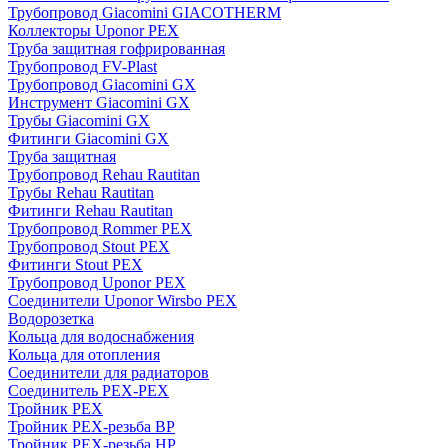
Трубопровод Giacomini GIACOTHERM
Коллекторы Uponor PEX
Труба защитная гофрированная
Трубопровод FV-Plast
Трубопровод Giacomini GX
Инструмент Giacomini GX
Трубы Giacomini GX
Фитинги Giacomini GX
Труба защитная
Трубопровод Rehau Rautitan
Трубы Rehau Rautitan
Фитинги Rehau Rautitan
Трубопровод Rommer PEX
Трубопровод Stout PEX
Фитинги Stout PEX
Трубопровод Uponor PEX
Соединители Uponor Wirsbo PEX
Водорозетка
Кольца для водоснабжения
Кольца для отопления
Соединители для радиаторов
Соединитель PEX-PEX
Тройник PEX
Тройник PEX-резьба ВР
Тройник PEX-резьба НР