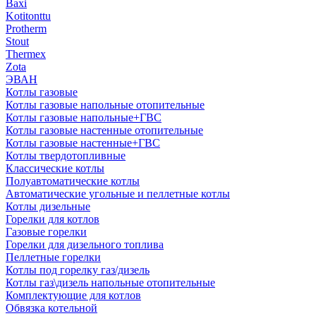
Baxi
Kotitonttu
Protherm
Stout
Thermex
Zota
ЭВАН
Котлы газовые
Котлы газовые напольные отопительные
Котлы газовые напольные+ГВС
Котлы газовые настенные отопительные
Котлы газовые настенные+ГВС
Котлы твердотопливные
Классические котлы
Полуавтоматические котлы
Автоматические угольные и пеллетные котлы
Котлы дизельные
Горелки для котлов
Газовые горелки
Горелки для дизельного топлива
Пеллетные горелки
Котлы под горелку газ/дизель
Котлы газ\дизель напольные отопительные
Комплектующие для котлов
Обвязка котельной