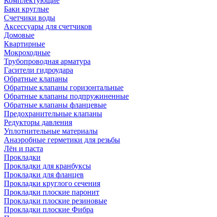
Комплектующие
Баки круглые
Счетчики воды
Аксессуары для счетчиков
Домовые
Квартирные
Мокроходные
Трубопроводная арматура
Гасители гидроудара
Обратные клапаны
Обратные клапаны горизонтальные
Обратные клапаны подпружиненные
Обратные клапаны фланцевые
Предохранительные клапаны
Редукторы давления
Уплотнительные материалы
Анаэробные герметики для резьбы
Лён и паста
Прокладки
Прокладки для кранбуксы
Прокладки для фланцев
Прокладки круглого сечения
Прокладки плоские паронит
Прокладки плоские резиновые
Прокладки плоские Фибра