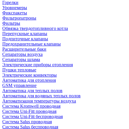
Горелки
Уровнемеры
Фикспакеты
Фильтропатроны
Фильтры
Обвязка твердотопливного котла
Перепускные клапаны
Подпиточные клапаны
Предохранительные клапаны
Расширительные баки
Сепараторы воздуха
Сепараторы шлама
Электрические приборы отопления
Пушки тепловые
Электрические конвекторы
Автоматика для отопления
GSM управление
Автоматика для теплых полов
Автоматика для водяных теплых полов
Автоматизация температуры воздуха
Система Kromwell проводная
Система Uni-Fitt проводная
Система Uni-Fitt беспроводная
Система Salus проводная
Система Salus беспроводная