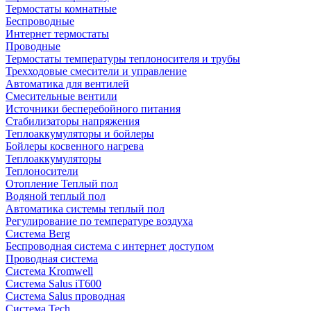
Термостаты комнатные
Беспроводные
Интернет термостаты
Проводные
Термостаты температуры теплоносителя и трубы
Трехходовые смесители и управление
Автоматика для вентилей
Смесительные вентили
Источники бесперебойного питания
Стабилизаторы напряжения
Теплоаккумуляторы и бойлеры
Бойлеры косвенного нагрева
Теплоаккумуляторы
Теплоносители
Отопление Теплый пол
Водяной теплый пол
Автоматика системы теплый пол
Регулирование по температуре воздуха
Система Berg
Беспроводная система с интернет доступом
Проводная система
Система Kromwell
Система Salus iT600
Система Salus проводная
Система Tech