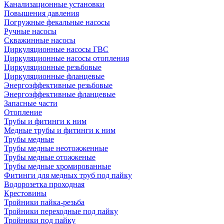
Канализационные установки
Повышения давления
Погружные фекальные насосы
Ручные насосы
Скважинные насосы
Циркуляционные насосы ГВС
Циркуляционные насосы отопления
Циркуляционные резьбовые
Циркуляционные фланцевые
Энергоэффективные резьбовые
Энергоэффективные фланцевые
Запасные части
Отопление
Трубы и фитинги к ним
Медные трубы и фитинги к ним
Трубы медные
Трубы медные неотожженные
Трубы медные отожженые
Трубы медные хромированные
Фитинги для медных труб под пайку
Водорозетка проходная
Крестовины
Тройники пайка-резьба
Тройники переходные под пайку
Тройники под пайку