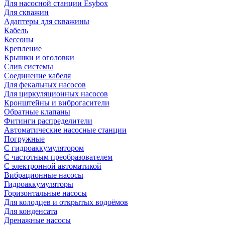
Для насосной станции Esybox
Для скважин
Адаптеры для скважины
Кабель
Кессоны
Крепление
Крышки и оголовки
Слив системы
Соединение кабеля
Для фекальных насосов
Для циркуляционных насосов
Кронштейны и виброгасители
Обратные клапаны
Фитинги распределители
Автоматические насосные станции
Погружные
С гидроаккумулятором
С частотным преобразователем
С электронной автоматикой
Вибрационные насосы
Гидроаккумуляторы
Горизонтальные насосы
Для колодцев и открытых водоёмов
Для конденсата
Дренажные насосы