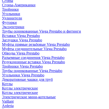
Сгоны
Сгоны-Американки
Тройники
Угольники
Удлинители
Футорки
Эксцентрики
Трубы оцинкованные Viega Prestabo и фитинги
Вставки Viega Prestabo
Заглушки Viega Prestabo
Муфты прямые резьбовые Viega Prestabo
Муфты соединительные Viega Prestabo
Обводы Viega Prestabo
Разъемные соединения Viega Prestabo
Редукционные вставки Viega Prestabo
Тройники Viega Prestabo
Трубы оцинкованные Viega Prestabo
Угольники Viega Prestabo
Декоративные чашки для труб
Котлы
Котлы электрические
Котлы электрические
Электрические мини-котельные
Vaillant
Arderia