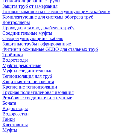
Теплоизолированные трубы
Защита труб от замерзания
Готовые комплекты с саморегулирующимся кабелем
Комплектующие для системы обогрева труб
Контроллеры
Проходки для ввода кабеля в трубу
Соединительные муфты
Саморегулирующийся кабель
Защитные трубы гофрированные
Фитинги обжимные GEBO для стальных труб
Тройники
Водоотводы
Муфты ремонтные
Муфты соединительные
Теплоизоляция для труб
Защитная теплоизоляция
Крепление теплоизоляции
Трубная полиэтиленовая изоляция
Резьбовые соединители латунные
Бочата
Водоотводы
Водорозетки
Гайки
Крестовины
Муфты