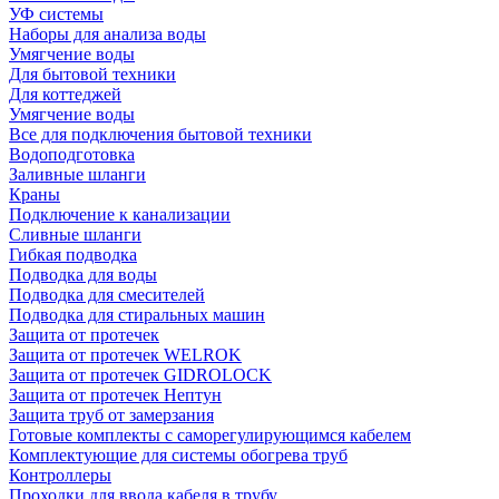
УФ системы
Наборы для анализа воды
Умягчение воды
Для бытовой техники
Для коттеджей
Умягчение воды
Все для подключения бытовой техники
Водоподготовка
Заливные шланги
Краны
Подключение к канализации
Сливные шланги
Гибкая подводка
Подводка для воды
Подводка для смесителей
Подводка для стиральных машин
Защита от протечек
Защита от протечек WELROK
Защита от протечек GIDROLOCK
Защита от протечек Нептун
Защита труб от замерзания
Готовые комплекты с саморегулирующимся кабелем
Комплектующие для системы обогрева труб
Контроллеры
Проходки для ввода кабеля в трубу