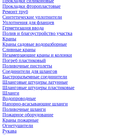
Прокладки силиконовые
Прокладки фторопластовые
Ремонт труб
Синтетические уплотнители
Уплотнения для фланцев
Герметизация ввода
Полив и благоустройство участка
Краны
Краны садовые водоразборные
Сливные краны
Незамерзающие краны и колонки
Погреб пластиковый
Поливочные пистолеты
Соединители для шлангов
Быстроразъемные соединители
Шланговые штуцеры латунные
Шланговые штуцеры пластиковые
Шланги
Водопроводные
Напорно-всасывающие шланги
Поливочные шланги
Пожарное оборудование
Краны пожарные
Огнетушители
Рукава