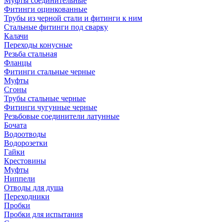
Муфты соединительные
Фитинги оцинкованные
Трубы из черной стали и фитинги к ним
Стальные фитинги под сварку
Калачи
Переходы конусные
Резьба стальная
Фланцы
Фитинги стальные черные
Муфты
Сгоны
Трубы стальные черные
Фитинги чугунные черные
Резьбовые соединители латунные
Бочата
Водоотводы
Водорозетки
Гайки
Крестовины
Муфты
Ниппели
Отводы для душа
Переходники
Пробки
Пробки для испытания