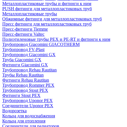
Металлопластиковые трубы и фитинги к ним
PUSH фитинги для металлопластиковых труб
Металлопластиковые трубы
Обжимные фитинги для металлопластиковых труб
Пресс фитинги для металлопластиковых труб
Пресс-фитинги Tiemme
Пресс-фитинги Valtec
Полиэтиленовые трубы PEX и PE-RT и фитинги к ним
Трубопровод Giacomini GIACOTHERM
Трубопровод FV-Plast
Трубопровод Giacomini GX
Труба Giacomini GX
Фитинги Giacomini GX
Трубопровод Rehau Rautitan
Трубы Rehau Rautitan
Фитинги Rehau Rautitan
Трубопровод Rommer PEX
Трубопровод Stout PEX
Фитинги Stout PEX
Трубопровод Uponor PEX
Соединители Uponor PEX
Водорозетка
Кольца для водоснабжения
Кольца для отопления
Соединители для радиаторов