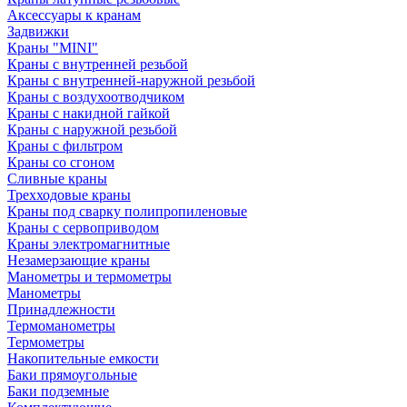
Аксессуары к кранам
Задвижки
Краны "MINI"
Краны с внутренней резьбой
Краны с внутренней-наружной резьбой
Краны с воздухоотводчиком
Краны с накидной гайкой
Краны с наружной резьбой
Краны с фильтром
Краны со сгоном
Сливные краны
Трехходовые краны
Краны под сварку полипропиленовые
Краны с сервоприводом
Краны электромагнитные
Незамерзающие краны
Манометры и термометры
Манометры
Принадлежности
Термоманометры
Термометры
Накопительные емкости
Баки прямоугольные
Баки подземные