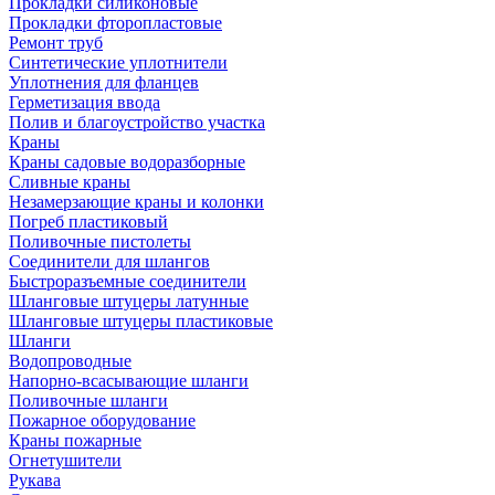
Прокладки силиконовые
Прокладки фторопластовые
Ремонт труб
Синтетические уплотнители
Уплотнения для фланцев
Герметизация ввода
Полив и благоустройство участка
Краны
Краны садовые водоразборные
Сливные краны
Незамерзающие краны и колонки
Погреб пластиковый
Поливочные пистолеты
Соединители для шлангов
Быстроразъемные соединители
Шланговые штуцеры латунные
Шланговые штуцеры пластиковые
Шланги
Водопроводные
Напорно-всасывающие шланги
Поливочные шланги
Пожарное оборудование
Краны пожарные
Огнетушители
Рукава