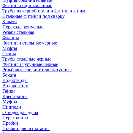
Муфты соединительные
Фитинги оцинкованные
Трубы из черной стали и фитинги к ним
Стальные фитинги под сварку
Калачи
Переходы конусные
Резьба стальная
Фланцы
Фитинги стальные черные
Муфты
Сгоны
Трубы стальные черные
Фитинги чугунные черные
Резьбовые соединители латунные
Бочата
Водоотводы
Водорозетки
Гайки
Крестовины
Муфты
Ниппели
Отводы для душа
Переходники
Пробки
Пробки для испытания