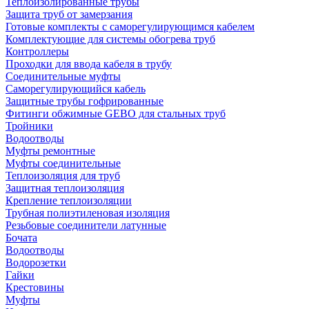
Теплоизолированные трубы
Защита труб от замерзания
Готовые комплекты с саморегулирующимся кабелем
Комплектующие для системы обогрева труб
Контроллеры
Проходки для ввода кабеля в трубу
Соединительные муфты
Саморегулирующийся кабель
Защитные трубы гофрированные
Фитинги обжимные GEBO для стальных труб
Тройники
Водоотводы
Муфты ремонтные
Муфты соединительные
Теплоизоляция для труб
Защитная теплоизоляция
Крепление теплоизоляции
Трубная полиэтиленовая изоляция
Резьбовые соединители латунные
Бочата
Водоотводы
Водорозетки
Гайки
Крестовины
Муфты