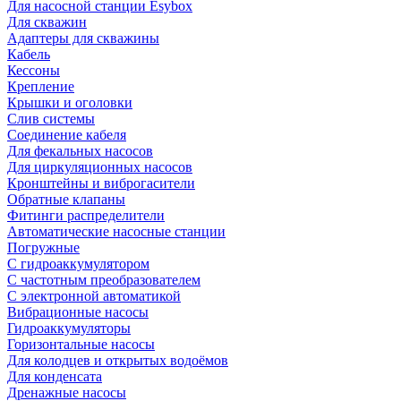
Для насосной станции Esybox
Для скважин
Адаптеры для скважины
Кабель
Кессоны
Крепление
Крышки и оголовки
Слив системы
Соединение кабеля
Для фекальных насосов
Для циркуляционных насосов
Кронштейны и виброгасители
Обратные клапаны
Фитинги распределители
Автоматические насосные станции
Погружные
С гидроаккумулятором
С частотным преобразователем
С электронной автоматикой
Вибрационные насосы
Гидроаккумуляторы
Горизонтальные насосы
Для колодцев и открытых водоёмов
Для конденсата
Дренажные насосы