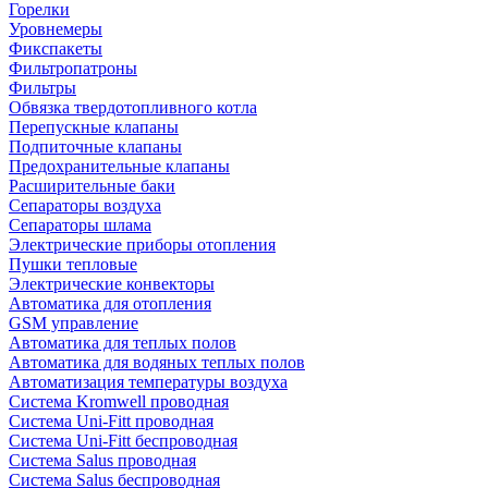
Горелки
Уровнемеры
Фикспакеты
Фильтропатроны
Фильтры
Обвязка твердотопливного котла
Перепускные клапаны
Подпиточные клапаны
Предохранительные клапаны
Расширительные баки
Сепараторы воздуха
Сепараторы шлама
Электрические приборы отопления
Пушки тепловые
Электрические конвекторы
Автоматика для отопления
GSM управление
Автоматика для теплых полов
Автоматика для водяных теплых полов
Автоматизация температуры воздуха
Система Kromwell проводная
Система Uni-Fitt проводная
Система Uni-Fitt беспроводная
Система Salus проводная
Система Salus беспроводная