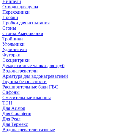
Ниппели
Отводы для душа
Переходники
Пробки
Пробки для испытания
Сгоны
Сгоны-Американки
Тройники
Угольники
Удлинители
Футорки
Эксцентрики
Декоративные чашки для труб
Водонагреватели
Арматура для водонагревателей
Группы безопасности
Расширительные баки ГВС
Сифоны
Смесительные клапаны
ТЭН
Для Ariston
Для Garanterm
Для Реал
Для Термекс
Водонагреватели газовые