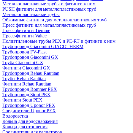
Металлопластиковые трубы и фитинги к ним
PUSH фитинги для металлопластиковых труб
Металлопластиковые трубы
Обжимные фитинги для металлопластиковых труб
Пресс фитинги для металлопластиковых труб
Пресс-фитинги Tiemme
Пресс-фитинги Valtec
Полиэтиленовые трубы PEX и PE-RT и фитинги к ним
Трубопровод Giacomini GIACOTHERM
Трубопровод FV-Plast
Трубопровод Giacomini GX
Труба Giacomini GX
Фитинги Giacomini GX
Трубопровод Rehau Rautitan
Трубы Rehau Rautitan
Фитинги Rehau Rautitan
Трубопровод Rommer PEX
Трубопровод Stout PEX
Фитинги Stout PEX
Трубопровод Uponor PEX
Соединители Uponor PEX
Водорозетка
Кольца для водоснабжения
Кольца для отопления
Соединители для радиаторов