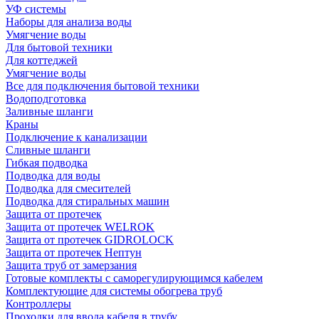
УФ системы
Наборы для анализа воды
Умягчение воды
Для бытовой техники
Для коттеджей
Умягчение воды
Все для подключения бытовой техники
Водоподготовка
Заливные шланги
Краны
Подключение к канализации
Сливные шланги
Гибкая подводка
Подводка для воды
Подводка для смесителей
Подводка для стиральных машин
Защита от протечек
Защита от протечек WELROK
Защита от протечек GIDROLOCK
Защита от протечек Нептун
Защита труб от замерзания
Готовые комплекты с саморегулирующимся кабелем
Комплектующие для системы обогрева труб
Контроллеры
Проходки для ввода кабеля в трубу