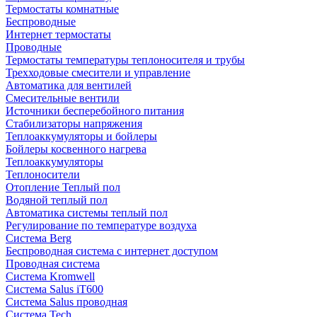
Термостаты комнатные
Беспроводные
Интернет термостаты
Проводные
Термостаты температуры теплоносителя и трубы
Трехходовые смесители и управление
Автоматика для вентилей
Смесительные вентили
Источники бесперебойного питания
Стабилизаторы напряжения
Теплоаккумуляторы и бойлеры
Бойлеры косвенного нагрева
Теплоаккумуляторы
Теплоносители
Отопление Теплый пол
Водяной теплый пол
Автоматика системы теплый пол
Регулирование по температуре воздуха
Система Berg
Беспроводная система с интернет доступом
Проводная система
Система Kromwell
Система Salus iT600
Система Salus проводная
Система Tech