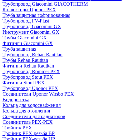
Трубопровод Giacomini GIACOTHERM
Коллекторы Uponor PEX
Труба защитная гофрированная
Трубопровод FV-Plast
Трубопровод Giacomini GX
Инструмент Giacomini GX
Трубы Giacomini GX
Фитинги Giacomini GX
Труба защитная
Трубопровод Rehau Rautitan
Трубы Rehau Rautitan
Фитинги Rehau Rautitan
Трубопровод Rommer PEX
Трубопровод Stout PEX
Фитинги Stout PEX
Трубопровод Uponor PEX
Соединители Uponor Wirsbo PEX
Водорозетка
Кольца для водоснабжения
Кольца для отопления
Соединители для радиаторов
Соединитель PEX-PEX
Тройник PEX
Тройник PEX-резьба ВР
Тройник PEX-резьба НР