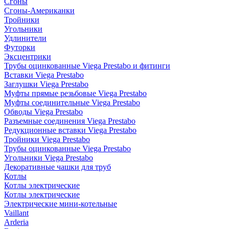
Сгоны
Сгоны-Американки
Тройники
Угольники
Удлинители
Футорки
Эксцентрики
Трубы оцинкованные Viega Prestabo и фитинги
Вставки Viega Prestabo
Заглушки Viega Prestabo
Муфты прямые резьбовые Viega Prestabo
Муфты соединительные Viega Prestabo
Обводы Viega Prestabo
Разъемные соединения Viega Prestabo
Редукционные вставки Viega Prestabo
Тройники Viega Prestabo
Трубы оцинкованные Viega Prestabo
Угольники Viega Prestabo
Декоративные чашки для труб
Котлы
Котлы электрические
Котлы электрические
Электрические мини-котельные
Vaillant
Arderia