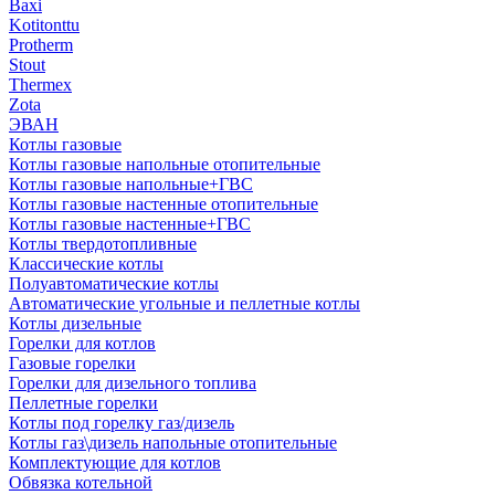
Baxi
Kotitonttu
Protherm
Stout
Thermex
Zota
ЭВАН
Котлы газовые
Котлы газовые напольные отопительные
Котлы газовые напольные+ГВС
Котлы газовые настенные отопительные
Котлы газовые настенные+ГВС
Котлы твердотопливные
Классические котлы
Полуавтоматические котлы
Автоматические угольные и пеллетные котлы
Котлы дизельные
Горелки для котлов
Газовые горелки
Горелки для дизельного топлива
Пеллетные горелки
Котлы под горелку газ/дизель
Котлы газ\дизель напольные отопительные
Комплектующие для котлов
Обвязка котельной