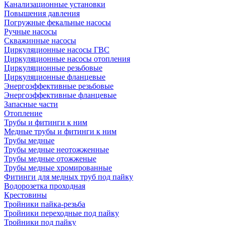
Канализационные установки
Повышения давления
Погружные фекальные насосы
Ручные насосы
Скважинные насосы
Циркуляционные насосы ГВС
Циркуляционные насосы отопления
Циркуляционные резьбовые
Циркуляционные фланцевые
Энергоэффективные резьбовые
Энергоэффективные фланцевые
Запасные части
Отопление
Трубы и фитинги к ним
Медные трубы и фитинги к ним
Трубы медные
Трубы медные неотожженные
Трубы медные отожженые
Трубы медные хромированные
Фитинги для медных труб под пайку
Водорозетка проходная
Крестовины
Тройники пайка-резьба
Тройники переходные под пайку
Тройники под пайку