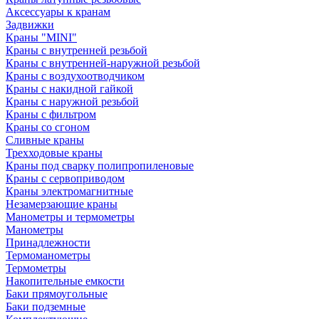
Аксессуары к кранам
Задвижки
Краны "MINI"
Краны с внутренней резьбой
Краны с внутренней-наружной резьбой
Краны с воздухоотводчиком
Краны с накидной гайкой
Краны с наружной резьбой
Краны с фильтром
Краны со сгоном
Сливные краны
Трехходовые краны
Краны под сварку полипропиленовые
Краны с сервоприводом
Краны электромагнитные
Незамерзающие краны
Манометры и термометры
Манометры
Принадлежности
Термоманометры
Термометры
Накопительные емкости
Баки прямоугольные
Баки подземные