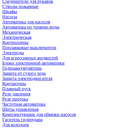
Соединители для рукавов
Стволы пожарные
Шкафы
Насосы
Автоматика для насосов
Автоматика по уровню воды
Механическая
Электрическая
Контроллеры
Поплавковые выключатели
Электроды
Для агрессивных жидкостей
Блоки электронной автоматики
Гидроаккумуляторы
Защита от сухого хода
Защита электродвигателя
Контакторы
Плавный пуск
Реле давления
Реле протока
Частотная автоматика
Щиты управления
Комплектующие для обвязки насосов
Гаситель гидроудара
Для колодцев