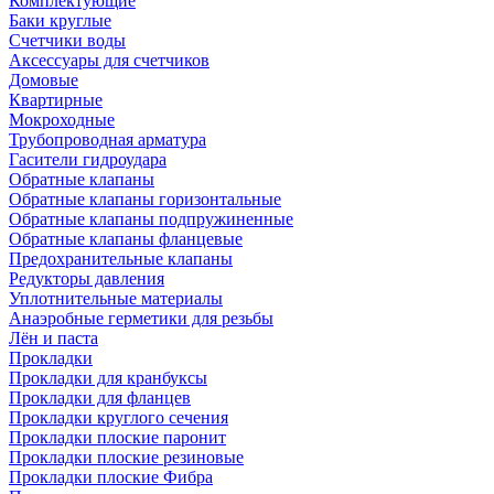
Комплектующие
Баки круглые
Счетчики воды
Аксессуары для счетчиков
Домовые
Квартирные
Мокроходные
Трубопроводная арматура
Гасители гидроудара
Обратные клапаны
Обратные клапаны горизонтальные
Обратные клапаны подпружиненные
Обратные клапаны фланцевые
Предохранительные клапаны
Редукторы давления
Уплотнительные материалы
Анаэробные герметики для резьбы
Лён и паста
Прокладки
Прокладки для кранбуксы
Прокладки для фланцев
Прокладки круглого сечения
Прокладки плоские паронит
Прокладки плоские резиновые
Прокладки плоские Фибра