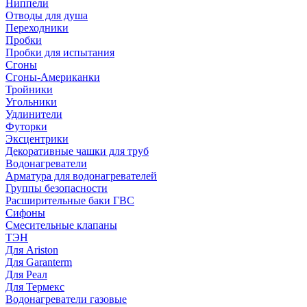
Ниппели
Отводы для душа
Переходники
Пробки
Пробки для испытания
Сгоны
Сгоны-Американки
Тройники
Угольники
Удлинители
Футорки
Эксцентрики
Декоративные чашки для труб
Водонагреватели
Арматура для водонагревателей
Группы безопасности
Расширительные баки ГВС
Сифоны
Смесительные клапаны
ТЭН
Для Ariston
Для Garanterm
Для Реал
Для Термекс
Водонагреватели газовые