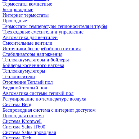
Термостаты комнатные
Беспроводные
Интернет термостаты
Проводные
Термостаты температуры теплоносителя и трубы
Трехходовые смесители и управление
Автоматика для вентилей
Смесительные вентили
Источники бесперебойного питания
Стабилизаторы напряжения
Теплоаккумуляторы и бойлеры
Бойлеры косвенного нагрева
Теплоаккумуляторы
Теплоносители
Отопление Теплый пол
Водяной теплый пол
Автоматика системы теплый пол
Регулирование по температуре воздуха
Система Berg
Беспроводная система с интернет доступом
Проводная система
Система Kromwell
Система Salus iT600
Система Salus проводная
Система Tech