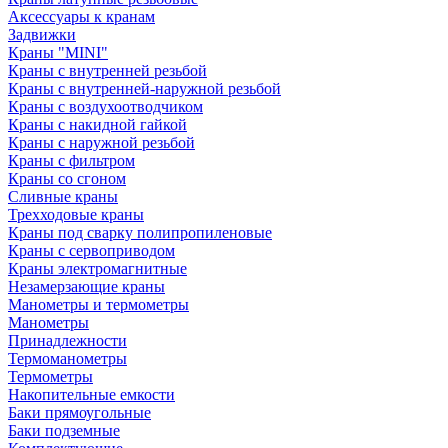
Аксессуары к кранам
Задвижки
Краны "MINI"
Краны с внутренней резьбой
Краны с внутренней-наружной резьбой
Краны с воздухоотводчиком
Краны с накидной гайкой
Краны с наружной резьбой
Краны с фильтром
Краны со сгоном
Сливные краны
Трехходовые краны
Краны под сварку полипропиленовые
Краны с сервоприводом
Краны электромагнитные
Незамерзающие краны
Манометры и термометры
Манометры
Принадлежности
Термоманометры
Термометры
Накопительные емкости
Баки прямоугольные
Баки подземные