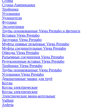
Сгоны
Сгоны-Американки
Тройники
Угольники
Удлинители
Футорки
Эксцентрики
Трубы оцинкованные Viega Prestabo и фитинги
Вставки Viega Prestabo
Заглушки Viega Prestabo
Муфты прямые резьбовые Viega Prestabo
Муфты соединительные Viega Prestabo
Обводы Viega Prestabo
Разъемные соединения Viega Prestabo
Редукционные вставки Viega Prestabo
Тройники Viega Prestabo
Трубы оцинкованные Viega Prestabo
Угольники Viega Prestabo
Декоративные чашки для труб
Котлы
Котлы электрические
Котлы электрические
Электрические мини-котельные
Vaillant
Arderia