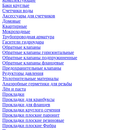
Комплектующие
Баки круглые
Счетчики воды
Аксессуары для счетчиков
Домовые
Квартирные
Мокроходные
Трубопроводная арматура
Гасители гидроудара
Обратные клапаны
Обратные клапаны горизонтальные
Обратные клапаны подпружиненные
Обратные клапаны фланцевые
Предохранительные клапаны
Редукторы давления
Уплотнительные материалы
Анаэробные герметики для резьбы
Лён и паста
Прокладки
Прокладки для кранбуксы
Прокладки для фланцев
Прокладки круглого сечения
Прокладки плоские паронит
Прокладки плоские резиновые
Прокладки плоские Фибра