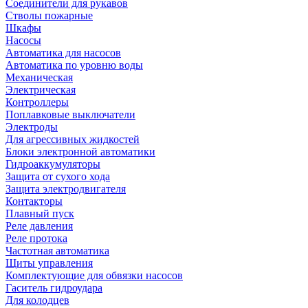
Соединители для рукавов
Стволы пожарные
Шкафы
Насосы
Автоматика для насосов
Автоматика по уровню воды
Механическая
Электрическая
Контроллеры
Поплавковые выключатели
Электроды
Для агрессивных жидкостей
Блоки электронной автоматики
Гидроаккумуляторы
Защита от сухого хода
Защита электродвигателя
Контакторы
Плавный пуск
Реле давления
Реле протока
Частотная автоматика
Щиты управления
Комплектующие для обвязки насосов
Гаситель гидроудара
Для колодцев