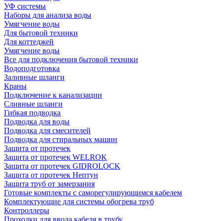
УФ системы
Наборы для анализа воды
Умягчение воды
Для бытовой техники
Для коттеджей
Умягчение воды
Все для подключения бытовой техники
Водоподготовка
Заливные шланги
Краны
Подключение к канализации
Сливные шланги
Гибкая подводка
Подводка для воды
Подводка для смесителей
Подводка для стиральных машин
Защита от протечек
Защита от протечек WELROK
Защита от протечек GIDROLOCK
Защита от протечек Нептун
Защита труб от замерзания
Готовые комплекты с саморегулирующимся кабелем
Комплектующие для системы обогрева труб
Контроллеры
Проходки для ввода кабеля в трубу