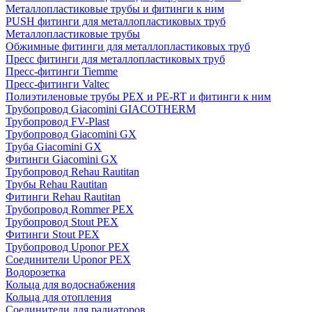
Металлопластиковые трубы и фитинги к ним
PUSH фитинги для металлопластиковых труб
Металлопластиковые трубы
Обжимные фитинги для металлопластиковых труб
Пресс фитинги для металлопластиковых труб
Пресс-фитинги Tiemme
Пресс-фитинги Valtec
Полиэтиленовые трубы PEX и PE-RT и фитинги к ним
Трубопровод Giacomini GIACOTHERM
Трубопровод FV-Plast
Трубопровод Giacomini GX
Труба Giacomini GX
Фитинги Giacomini GX
Трубопровод Rehau Rautitan
Трубы Rehau Rautitan
Фитинги Rehau Rautitan
Трубопровод Rommer PEX
Трубопровод Stout PEX
Фитинги Stout PEX
Трубопровод Uponor PEX
Соединители Uponor PEX
Водорозетка
Кольца для водоснабжения
Кольца для отопления
Соединители для радиаторов