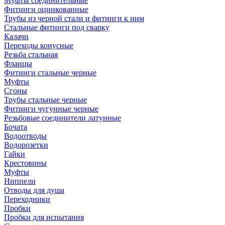
Муфты соединительные
Фитинги оцинкованные
Трубы из черной стали и фитинги к ним
Стальные фитинги под сварку
Калачи
Переходы конусные
Резьба стальная
Фланцы
Фитинги стальные черные
Муфты
Сгоны
Трубы стальные черные
Фитинги чугунные черные
Резьбовые соединители латунные
Бочата
Водоотводы
Водорозетки
Гайки
Крестовины
Муфты
Ниппели
Отводы для душа
Переходники
Пробки
Пробки для испытания