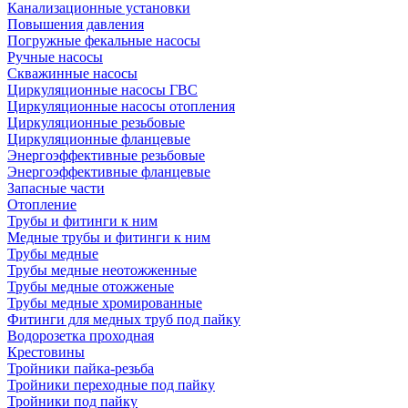
Канализационные установки
Повышения давления
Погружные фекальные насосы
Ручные насосы
Скважинные насосы
Циркуляционные насосы ГВС
Циркуляционные насосы отопления
Циркуляционные резьбовые
Циркуляционные фланцевые
Энергоэффективные резьбовые
Энергоэффективные фланцевые
Запасные части
Отопление
Трубы и фитинги к ним
Медные трубы и фитинги к ним
Трубы медные
Трубы медные неотожженные
Трубы медные отожженые
Трубы медные хромированные
Фитинги для медных труб под пайку
Водорозетка проходная
Крестовины
Тройники пайка-резьба
Тройники переходные под пайку
Тройники под пайку