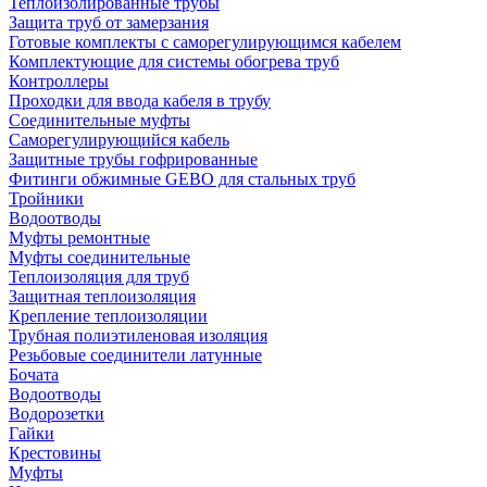
Теплоизолированные трубы
Защита труб от замерзания
Готовые комплекты с саморегулирующимся кабелем
Комплектующие для системы обогрева труб
Контроллеры
Проходки для ввода кабеля в трубу
Соединительные муфты
Саморегулирующийся кабель
Защитные трубы гофрированные
Фитинги обжимные GEBO для стальных труб
Тройники
Водоотводы
Муфты ремонтные
Муфты соединительные
Теплоизоляция для труб
Защитная теплоизоляция
Крепление теплоизоляции
Трубная полиэтиленовая изоляция
Резьбовые соединители латунные
Бочата
Водоотводы
Водорозетки
Гайки
Крестовины
Муфты