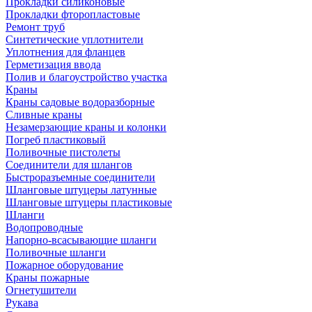
Прокладки силиконовые
Прокладки фторопластовые
Ремонт труб
Синтетические уплотнители
Уплотнения для фланцев
Герметизация ввода
Полив и благоустройство участка
Краны
Краны садовые водоразборные
Сливные краны
Незамерзающие краны и колонки
Погреб пластиковый
Поливочные пистолеты
Соединители для шлангов
Быстроразъемные соединители
Шланговые штуцеры латунные
Шланговые штуцеры пластиковые
Шланги
Водопроводные
Напорно-всасывающие шланги
Поливочные шланги
Пожарное оборудование
Краны пожарные
Огнетушители
Рукава