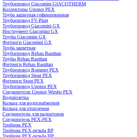
Трубопровод Giacomini GIACOTHERM
Коллекторы Uponor PEX
Труба защитная гофрированная
Трубопровод FV-Plast
Трубопровод Giacomini GX
Инструмент Giacomini GX
Трубы Giacomini GX
Фитинги Giacomini GX
Труба защитная
Трубопровод Rehau Rautitan
Трубы Rehau Rautitan
Фитинги Rehau Rautitan
Трубопровод Rommer PEX
Трубопровод Stout PEX
Фитинги Stout PEX
Трубопровод Uponor PEX
Соединители Uponor Wirsbo PEX
Водорозетка
Кольца для водоснабжения
Кольца для отопления
Соединители для радиаторов
Соединитель PEX-PEX
Тройник PEX
Тройник PEX-резьба ВР
Тройник PEX-резьба НР