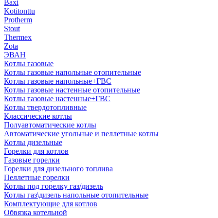
Baxi
Kotitonttu
Protherm
Stout
Thermex
Zota
ЭВАН
Котлы газовые
Котлы газовые напольные отопительные
Котлы газовые напольные+ГВС
Котлы газовые настенные отопительные
Котлы газовые настенные+ГВС
Котлы твердотопливные
Классические котлы
Полуавтоматические котлы
Автоматические угольные и пеллетные котлы
Котлы дизельные
Горелки для котлов
Газовые горелки
Горелки для дизельного топлива
Пеллетные горелки
Котлы под горелку газ/дизель
Котлы газ\дизель напольные отопительные
Комплектующие для котлов
Обвязка котельной