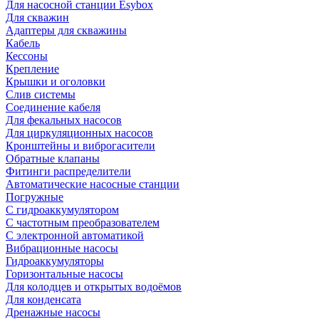
Для насосной станции Esybox
Для скважин
Адаптеры для скважины
Кабель
Кессоны
Крепление
Крышки и оголовки
Слив системы
Соединение кабеля
Для фекальных насосов
Для циркуляционных насосов
Кронштейны и виброгасители
Обратные клапаны
Фитинги распределители
Автоматические насосные станции
Погружные
С гидроаккумулятором
С частотным преобразователем
С электронной автоматикой
Вибрационные насосы
Гидроаккумуляторы
Горизонтальные насосы
Для колодцев и открытых водоёмов
Для конденсата
Дренажные насосы