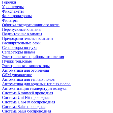
Горелки
Уровнемеры
Фикспакеты
Фильтропатроны
Фильтры
Обвязка твердотопливного котла
Перепускные клапаны
Подпиточные клапаны
Предохранительные клапаны
Расширительные баки
Сепараторы воздуха
Сепараторы шлама
Электрические приборы отопления
Пушки тепловые
Электрические конвекторы
Автоматика для отопления
GSM управление
Автоматика для теплых полов
Автоматика для водяных теплых полов
Автоматизация температуры воздуха
Система Kromwell проводная
Система Uni-Fitt проводная
Система Uni-Fitt беспроводная
Система Salus проводная
Система Salus беспроводная