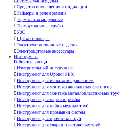
Системы умного дома

Средства оповещения и индикации

Таймеры и реле времени

Термостаты модульные

Термоусадочные трубки

УЗО

Щитки и шкафы

Электроустановочные изделия

Электрощитовые аксессуары
Инструмент
Гибочные клещи

Измерительный инструмент

Инструмент для Uponor PEX

Инструмент для испытания давлением

Инструмент для монтажа аксиальных фитингов

Инструмент для монтажа металлопластиковых труб

Инструмент для нарезки резьбы

Инструмент для пайки медных труб

Инструмент для промывки систем

Инструмент для прочистки труб

Инструмент для сварки пластиковых труб