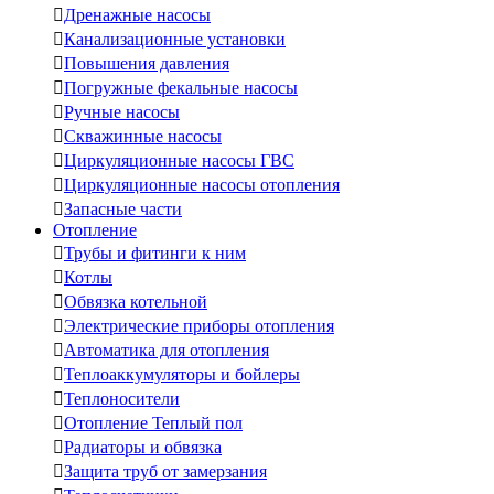

Дренажные насосы

Канализационные установки

Повышения давления

Погружные фекальные насосы

Ручные насосы

Скважинные насосы

Циркуляционные насосы ГВС

Циркуляционные насосы отопления

Запасные части
Отопление

Трубы и фитинги к ним

Котлы

Обвязка котельной

Электрические приборы отопления

Автоматика для отопления

Теплоаккумуляторы и бойлеры

Теплоносители

Отопление Теплый пол

Радиаторы и обвязка

Защита труб от замерзания