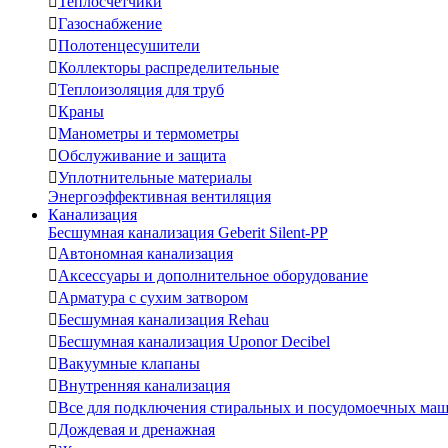

Теплосчетчики

Газоснабжение

Полотенцесушители

Коллекторы распределительные

Теплоизоляция для труб

Краны

Манометры и термометры

Обслуживание и защита

Уплотнительные материалы
Энергоэффективная вентиляция
Канализация
Бесшумная канализация Geberit Silent-PP

Автономная канализация

Аксессуары и дополнительное оборудование

Арматура с сухим затвором

Бесшумная канализация Rehau

Бесшумная канализация Uponor Decibel

Вакуумные клапаны

Внутренняя канализация

Все для подключения стиральных и посудомоечных ма

Дождевая и дренажная