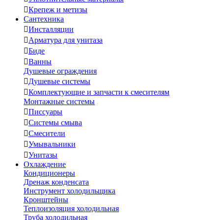

Крепеж и метизы
Сантехника

Инсталляции

Арматура для унитаза

Биде

Ванны
Душевые ограждения

Душевые системы

Комплектующие и запчасти к смесителям
Монтажные системы

Писсуары

Системы смыва

Смесители

Умывальники

Унитазы
Охлаждение
Кондиционеры
Дренаж конденсата
Инструмент холодильщика
Кронштейны
Теплоизоляция холодильная
Труба холодильная