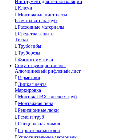
Инструмент для теплоизоляции

Ключи

Монтажные пистолеты
Разматыватель труб

Расходные материалы

Средства защиты
Тиски

Трубогибы

Труборезы

Фаскосниматели
Сопутствующие товары
Алюминиевый рифленый лист

Герметики

Липкая лента
Маркировка

Монтаж ПВХ клеевых труб

Монтажная пена

Ревизионные люки

Ремонт труб

Специальная химия

Строительный клей

Уплотнительные материалы