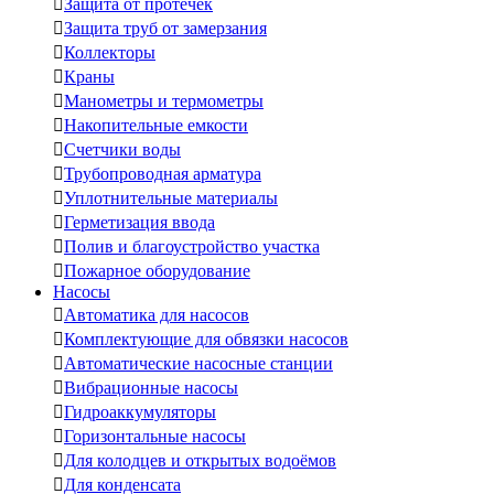

Защита от протечек

Защита труб от замерзания

Коллекторы

Краны

Манометры и термометры

Накопительные емкости

Счетчики воды

Трубопроводная арматура

Уплотнительные материалы

Герметизация ввода

Полив и благоустройство участка

Пожарное оборудование
Насосы

Автоматика для насосов

Комплектующие для обвязки насосов

Автоматические насосные станции

Вибрационные насосы

Гидроаккумуляторы

Горизонтальные насосы

Для колодцев и открытых водоёмов

Для конденсата