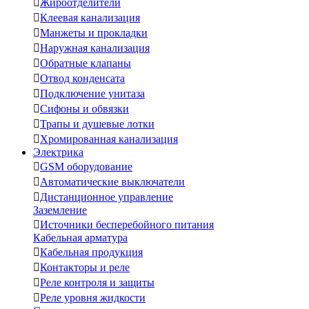

Жироотделители

Клеевая канализация

Манжеты и прокладки

Наружная канализация

Обратные клапаны

Отвод конденсата

Подключение унитаза

Сифоны и обвязки

Трапы и душевые лотки

Хромированная канализация
Электрика

GSM оборудование

Автоматические выключатели

Дистанционное управление
Заземление

Источники бесперебойного питания
Кабельная арматура

Кабельная продукция

Контакторы и реле

Реле контроля и защиты

Реле уровня жидкости