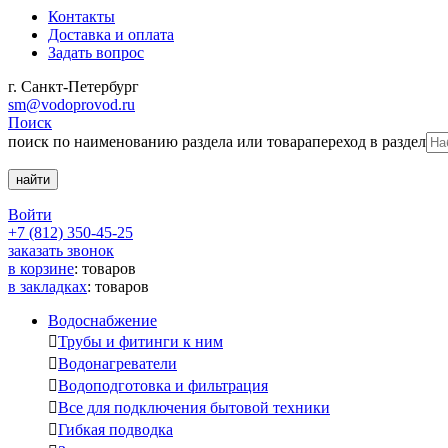
Контакты
Доставка и оплата
Задать вопрос
г. Санкт-Петербург
sm@vodoprovod.ru
Поиск
поиск по наименованию раздела или товара
переход в раздел
Войти
+7 (812) 350-45-25
заказать звонок
в корзине
:
товаров
в закладках
:
товаров
Водоснабжение

Трубы и фитинги к ним

Водонагреватели

Водоподготовка и фильтрация

Все для подключения бытовой техники

Гибкая подводка