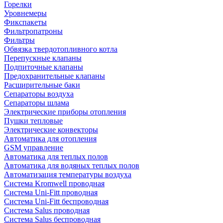
Горелки
Уровнемеры
Фикспакеты
Фильтропатроны
Фильтры
Обвязка твердотопливного котла
Перепускные клапаны
Подпиточные клапаны
Предохранительные клапаны
Расширительные баки
Сепараторы воздуха
Сепараторы шлама
Электрические приборы отопления
Пушки тепловые
Электрические конвекторы
Автоматика для отопления
GSM управление
Автоматика для теплых полов
Автоматика для водяных теплых полов
Автоматизация температуры воздуха
Система Kromwell проводная
Система Uni-Fitt проводная
Система Uni-Fitt беспроводная
Система Salus проводная
Система Salus беспроводная