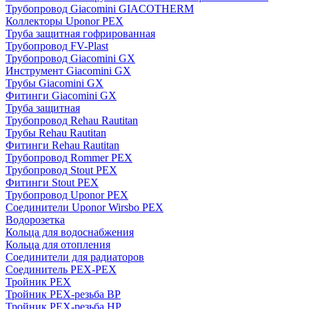
Трубопровод Giacomini GIACOTHERM
Коллекторы Uponor PEX
Труба защитная гофрированная
Трубопровод FV-Plast
Трубопровод Giacomini GX
Инструмент Giacomini GX
Трубы Giacomini GX
Фитинги Giacomini GX
Труба защитная
Трубопровод Rehau Rautitan
Трубы Rehau Rautitan
Фитинги Rehau Rautitan
Трубопровод Rommer PEX
Трубопровод Stout PEX
Фитинги Stout PEX
Трубопровод Uponor PEX
Соединители Uponor Wirsbo PEX
Водорозетка
Кольца для водоснабжения
Кольца для отопления
Соединители для радиаторов
Соединитель PEX-PEX
Тройник PEX
Тройник PEX-резьба ВР
Тройник PEX-резьба НР