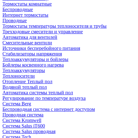
Термостаты комнатные
Беспроводные
Интернет термостаты
Проводные
Термостаты температуры теплоносителя и трубы
Трехходовые смесители и управление
Автоматика для вентилей
Смесительные вентили
Источники бесперебойного питания
Стабилизаторы напряжения
Теплоаккумуляторы и бойлеры
Бойлеры косвенного нагрева
Теплоаккумуляторы
Теплоносители
Отопление Теплый пол
Водяной теплый пол
Автоматика системы теплый пол
Регулирование по температуре воздуха
Система Berg
Беспроводная система с интернет доступом
Проводная система
Система Kromwell
Система Salus iT600
Система Salus проводная
Система Tech