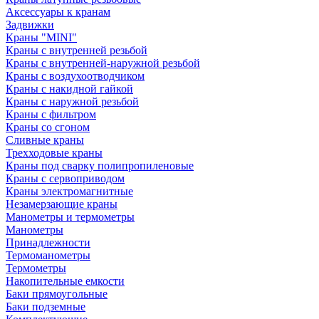
Аксессуары к кранам
Задвижки
Краны "MINI"
Краны с внутренней резьбой
Краны с внутренней-наружной резьбой
Краны с воздухоотводчиком
Краны с накидной гайкой
Краны с наружной резьбой
Краны с фильтром
Краны со сгоном
Сливные краны
Трехходовые краны
Краны под сварку полипропиленовые
Краны с сервоприводом
Краны электромагнитные
Незамерзающие краны
Манометры и термометры
Манометры
Принадлежности
Термоманометры
Термометры
Накопительные емкости
Баки прямоугольные
Баки подземные