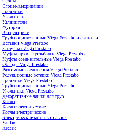
Сгоны
Сгоны-Американки
Тройники
Угольники
Удлинители
Футорки
Эксцентрики
Трубы оцинкованные Viega Prestabo и фитинги
Вставки Viega Prestabo
Заглушки Viega Prestabo
Муфты прямые резьбовые Viega Prestabo
Муфты соединительные Viega Prestabo
Обводы Viega Prestabo
Разъемные соединения Viega Prestabo
Редукционные вставки Viega Prestabo
Тройники Viega Prestabo
Трубы оцинкованные Viega Prestabo
Угольники Viega Prestabo
Декоративные чашки для труб
Котлы
Котлы электрические
Котлы электрические
Электрические мини-котельные
Vaillant
Arderia