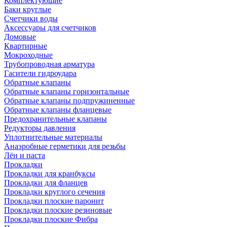
Комплектующие
Баки круглые
Счетчики воды
Аксессуары для счетчиков
Домовые
Квартирные
Мокроходные
Трубопроводная арматура
Гасители гидроудара
Обратные клапаны
Обратные клапаны горизонтальные
Обратные клапаны подпружиненные
Обратные клапаны фланцевые
Предохранительные клапаны
Редукторы давления
Уплотнительные материалы
Анаэробные герметики для резьбы
Лён и паста
Прокладки
Прокладки для кранбуксы
Прокладки для фланцев
Прокладки круглого сечения
Прокладки плоские паронит
Прокладки плоские резиновые
Прокладки плоские Фибра