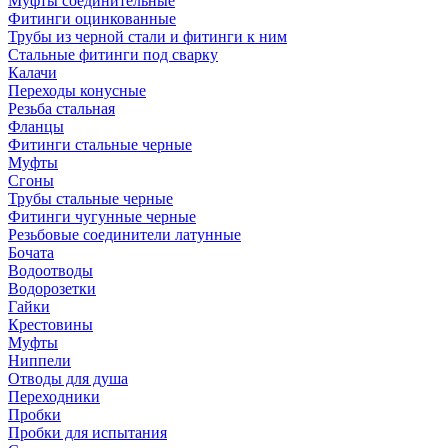
Муфты соединительные
Фитинги оцинкованные
Трубы из черной стали и фитинги к ним
Стальные фитинги под сварку
Калачи
Переходы конусные
Резьба стальная
Фланцы
Фитинги стальные черные
Муфты
Сгоны
Трубы стальные черные
Фитинги чугунные черные
Резьбовые соединители латунные
Бочата
Водоотводы
Водорозетки
Гайки
Крестовины
Муфты
Ниппели
Отводы для душа
Переходники
Пробки
Пробки для испытания