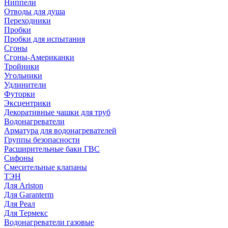
Ниппели
Отводы для душа
Переходники
Пробки
Пробки для испытания
Сгоны
Сгоны-Американки
Тройники
Угольники
Удлинители
Футорки
Эксцентрики
Декоративные чашки для труб
Водонагреватели
Арматура для водонагревателей
Группы безопасности
Расширительные баки ГВС
Сифоны
Смесительные клапаны
ТЭН
Для Ariston
Для Garanterm
Для Реал
Для Термекс
Водонагреватели газовые