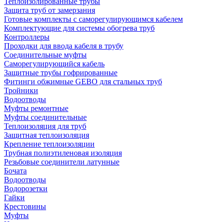
Теплоизолированные трубы
Защита труб от замерзания
Готовые комплекты с саморегулирующимся кабелем
Комплектующие для системы обогрева труб
Контроллеры
Проходки для ввода кабеля в трубу
Соединительные муфты
Саморегулирующийся кабель
Защитные трубы гофрированные
Фитинги обжимные GEBO для стальных труб
Тройники
Водоотводы
Муфты ремонтные
Муфты соединительные
Теплоизоляция для труб
Защитная теплоизоляция
Крепление теплоизоляции
Трубная полиэтиленовая изоляция
Резьбовые соединители латунные
Бочата
Водоотводы
Водорозетки
Гайки
Крестовины
Муфты