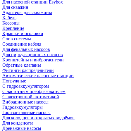
Для насосной станции Esybox
Для скважин
Адаптеры для скважины
Кабель
Кессоны
Крепление
Крышки и оголовки
Слив системы
Соединение кабеля
Для фекальных насосов
Для циркуляционных насосов
Кронштейны и виброгасители
Обратные клапаны
Фитинги распределители
Автоматические насосные станции
Погружные
С гидроаккумулятором
С частотным преобразователем
С электронной автоматикой
Вибрационные насосы
Гидроаккумуляторы
Горизонтальные насосы
Для колодцев и открытых водоёмов
Для конденсата
Дренажные насосы