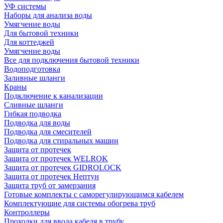
УФ системы
Наборы для анализа воды
Умягчение воды
Для бытовой техники
Для коттеджей
Умягчение воды
Все для подключения бытовой техники
Водоподготовка
Заливные шланги
Краны
Подключение к канализации
Сливные шланги
Гибкая подводка
Подводка для воды
Подводка для смесителей
Подводка для стиральных машин
Защита от протечек
Защита от протечек WELROK
Защита от протечек GIDROLOCK
Защита от протечек Нептун
Защита труб от замерзания
Готовые комплекты с саморегулирующимся кабелем
Комплектующие для системы обогрева труб
Контроллеры
Проходки для ввода кабеля в трубу