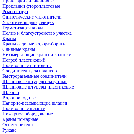
Прокладки силиконовые
Прокладки фторопластовые
Ремонт труб
Синтетические уплотнители
Уплотнения для фланцев
Герметизация ввода
Полив и благоустройство участка
Краны
Краны садовые водоразборные
Сливные краны
Незамерзающие краны и колонки
Погреб пластиковый
Поливочные пистолеты
Соединители для шлангов
Быстроразъемные соединители
Шланговые штуцеры латунные
Шланговые штуцеры пластиковые
Шланги
Водопроводные
Напорно-всасывающие шланги
Поливочные шланги
Пожарное оборудование
Краны пожарные
Огнетушители
Рукава