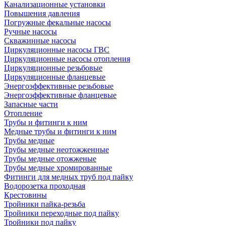
Канализационные установки
Повышения давления
Погружные фекальные насосы
Ручные насосы
Скважинные насосы
Циркуляционные насосы ГВС
Циркуляционные насосы отопления
Циркуляционные резьбовые
Циркуляционные фланцевые
Энергоэффективные резьбовые
Энергоэффективные фланцевые
Запасные части
Отопление
Трубы и фитинги к ним
Медные трубы и фитинги к ним
Трубы медные
Трубы медные неотожженные
Трубы медные отожженые
Трубы медные хромированные
Фитинги для медных труб под пайку
Водорозетка проходная
Крестовины
Тройники пайка-резьба
Тройники переходные под пайку
Тройники под пайку