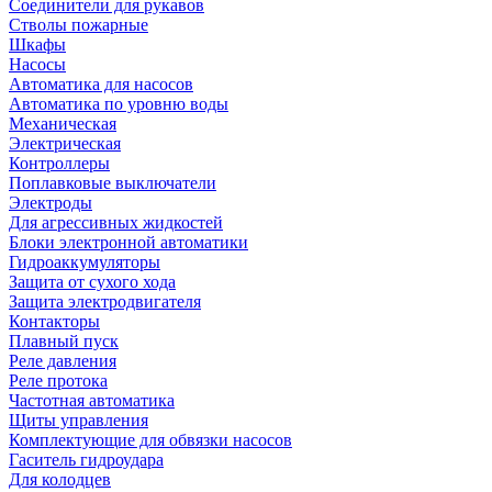
Соединители для рукавов
Стволы пожарные
Шкафы
Насосы
Автоматика для насосов
Автоматика по уровню воды
Механическая
Электрическая
Контроллеры
Поплавковые выключатели
Электроды
Для агрессивных жидкостей
Блоки электронной автоматики
Гидроаккумуляторы
Защита от сухого хода
Защита электродвигателя
Контакторы
Плавный пуск
Реле давления
Реле протока
Частотная автоматика
Щиты управления
Комплектующие для обвязки насосов
Гаситель гидроудара
Для колодцев