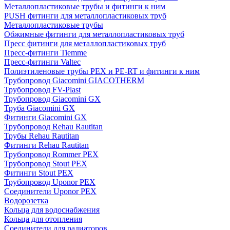
Металлопластиковые трубы и фитинги к ним
PUSH фитинги для металлопластиковых труб
Металлопластиковые трубы
Обжимные фитинги для металлопластиковых труб
Пресс фитинги для металлопластиковых труб
Пресс-фитинги Tiemme
Пресс-фитинги Valtec
Полиэтиленовые трубы PEX и PE-RT и фитинги к ним
Трубопровод Giacomini GIACOTHERM
Трубопровод FV-Plast
Трубопровод Giacomini GX
Труба Giacomini GX
Фитинги Giacomini GX
Трубопровод Rehau Rautitan
Трубы Rehau Rautitan
Фитинги Rehau Rautitan
Трубопровод Rommer PEX
Трубопровод Stout PEX
Фитинги Stout PEX
Трубопровод Uponor PEX
Соединители Uponor PEX
Водорозетка
Кольца для водоснабжения
Кольца для отопления
Соединители для радиаторов