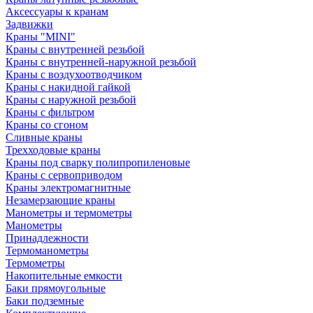
Аксессуары к кранам
Задвижки
Краны "MINI"
Краны с внутренней резьбой
Краны с внутренней-наружной резьбой
Краны с воздухоотводчиком
Краны с накидной гайкой
Краны с наружной резьбой
Краны с фильтром
Краны со сгоном
Сливные краны
Трехходовые краны
Краны под сварку полипропиленовые
Краны с сервоприводом
Краны электромагнитные
Незамерзающие краны
Манометры и термометры
Манометры
Принадлежности
Термоманометры
Термометры
Накопительные емкости
Баки прямоугольные
Баки подземные