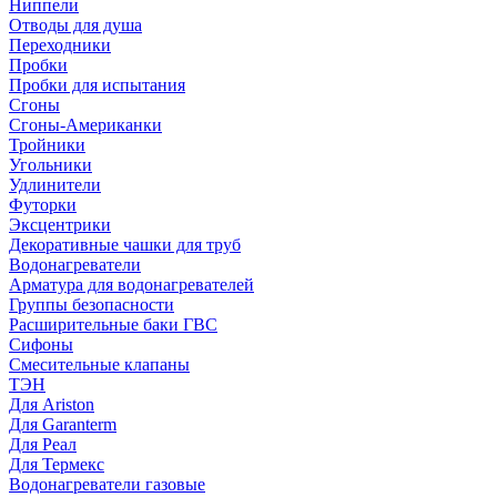
Ниппели
Отводы для душа
Переходники
Пробки
Пробки для испытания
Сгоны
Сгоны-Американки
Тройники
Угольники
Удлинители
Футорки
Эксцентрики
Декоративные чашки для труб
Водонагреватели
Арматура для водонагревателей
Группы безопасности
Расширительные баки ГВС
Сифоны
Смесительные клапаны
ТЭН
Для Ariston
Для Garanterm
Для Реал
Для Термекс
Водонагреватели газовые