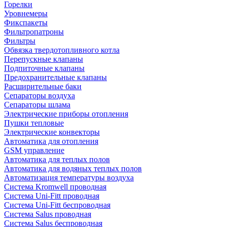
Горелки
Уровнемеры
Фикспакеты
Фильтропатроны
Фильтры
Обвязка твердотопливного котла
Перепускные клапаны
Подпиточные клапаны
Предохранительные клапаны
Расширительные баки
Сепараторы воздуха
Сепараторы шлама
Электрические приборы отопления
Пушки тепловые
Электрические конвекторы
Автоматика для отопления
GSM управление
Автоматика для теплых полов
Автоматика для водяных теплых полов
Автоматизация температуры воздуха
Система Kromwell проводная
Система Uni-Fitt проводная
Система Uni-Fitt беспроводная
Система Salus проводная
Система Salus беспроводная