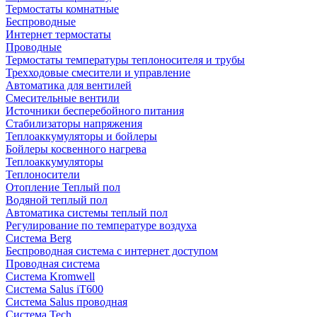
Термостаты комнатные
Беспроводные
Интернет термостаты
Проводные
Термостаты температуры теплоносителя и трубы
Трехходовые смесители и управление
Автоматика для вентилей
Смесительные вентили
Источники бесперебойного питания
Стабилизаторы напряжения
Теплоаккумуляторы и бойлеры
Бойлеры косвенного нагрева
Теплоаккумуляторы
Теплоносители
Отопление Теплый пол
Водяной теплый пол
Автоматика системы теплый пол
Регулирование по температуре воздуха
Система Berg
Беспроводная система с интернет доступом
Проводная система
Система Kromwell
Система Salus iT600
Система Salus проводная
Система Tech