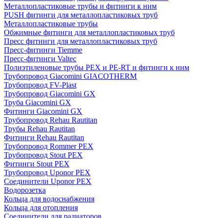
Металлопластиковые трубы и фитинги к ним
PUSH фитинги для металлопластиковых труб
Металлопластиковые трубы
Обжимные фитинги для металлопластиковых труб
Пресс фитинги для металлопластиковых труб
Пресс-фитинги Tiemme
Пресс-фитинги Valtec
Полиэтиленовые трубы PEX и PE-RT и фитинги к ним
Трубопровод Giacomini GIACOTHERM
Трубопровод FV-Plast
Трубопровод Giacomini GX
Труба Giacomini GX
Фитинги Giacomini GX
Трубопровод Rehau Rautitan
Трубы Rehau Rautitan
Фитинги Rehau Rautitan
Трубопровод Rommer PEX
Трубопровод Stout PEX
Фитинги Stout PEX
Трубопровод Uponor PEX
Соединители Uponor PEX
Водорозетка
Кольца для водоснабжения
Кольца для отопления
Соединители для радиаторов