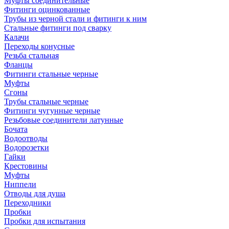
Муфты соединительные
Фитинги оцинкованные
Трубы из черной стали и фитинги к ним
Стальные фитинги под сварку
Калачи
Переходы конусные
Резьба стальная
Фланцы
Фитинги стальные черные
Муфты
Сгоны
Трубы стальные черные
Фитинги чугунные черные
Резьбовые соединители латунные
Бочата
Водоотводы
Водорозетки
Гайки
Крестовины
Муфты
Ниппели
Отводы для душа
Переходники
Пробки
Пробки для испытания