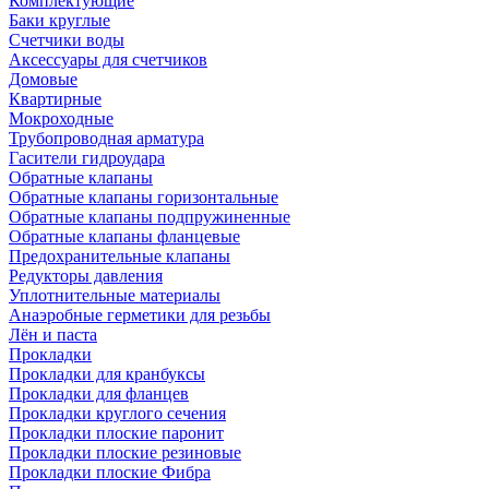
Комплектующие
Баки круглые
Счетчики воды
Аксессуары для счетчиков
Домовые
Квартирные
Мокроходные
Трубопроводная арматура
Гасители гидроудара
Обратные клапаны
Обратные клапаны горизонтальные
Обратные клапаны подпружиненные
Обратные клапаны фланцевые
Предохранительные клапаны
Редукторы давления
Уплотнительные материалы
Анаэробные герметики для резьбы
Лён и паста
Прокладки
Прокладки для кранбуксы
Прокладки для фланцев
Прокладки круглого сечения
Прокладки плоские паронит
Прокладки плоские резиновые
Прокладки плоские Фибра