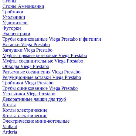
Сгоны
Сгоны-Американки
Тройники
Угольники
Удлинители
Футорки
Эксцентрики
Трубы оцинкованные Viega Prestabo и фитинги
Вставки Viega Prestabo
Заглушки Viega Prestabo
Муфты прямые резьбовые Viega Prestabo
Муфты соединительные Viega Prestabo
Обводы Viega Prestabo
Разъемные соединения Viega Prestabo
Редукционные вставки Viega Prestabo
Тройники Viega Prestabo
Трубы оцинкованные Viega Prestabo
Угольники Viega Prestabo
Декоративные чашки для труб
Котлы
Котлы электрические
Котлы электрические
Электрические мини-котельные
Vaillant
Arderia