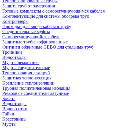
Теплоизолированные трубы
Защита труб от замерзания
Готовые комплекты с саморегулирующимся кабелем
Комплектующие для системы обогрева труб
Контроллеры
Проходки для ввода кабеля в трубу
Соединительные муфты
Саморегулирующийся кабель
Защитные трубы гофрированные
Фитинги обжимные GEBO для стальных труб
Тройники
Водоотводы
Муфты ремонтные
Муфты соединительные
Теплоизоляция для труб
Защитная теплоизоляция
Крепление теплоизоляции
Трубная полиэтиленовая изоляция
Резьбовые соединители латунные
Бочата
Водоотводы
Водорозетки
Гайки
Крестовины
Муфты