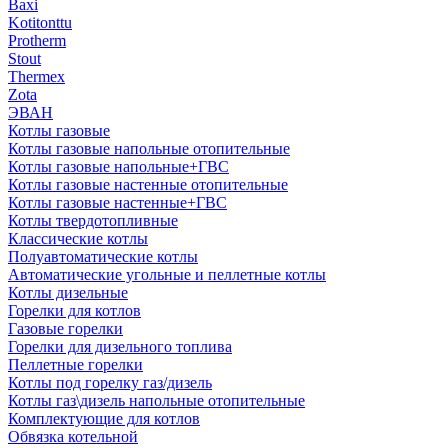
Baxi
Kotitonttu
Protherm
Stout
Thermex
Zota
ЭВАН
Котлы газовые
Котлы газовые напольные отопительные
Котлы газовые напольные+ГВС
Котлы газовые настенные отопительные
Котлы газовые настенные+ГВС
Котлы твердотопливные
Классические котлы
Полуавтоматические котлы
Автоматические угольные и пеллетные котлы
Котлы дизельные
Горелки для котлов
Газовые горелки
Горелки для дизельного топлива
Пеллетные горелки
Котлы под горелку газ/дизель
Котлы газ\дизель напольные отопительные
Комплектующие для котлов
Обвязка котельной