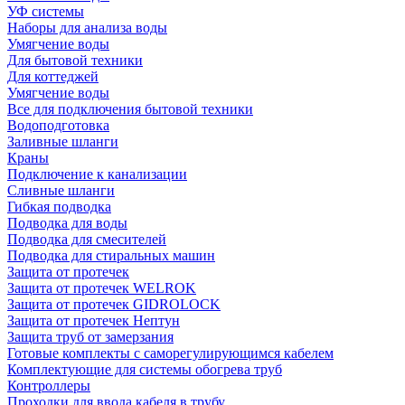
УФ системы
Наборы для анализа воды
Умягчение воды
Для бытовой техники
Для коттеджей
Умягчение воды
Все для подключения бытовой техники
Водоподготовка
Заливные шланги
Краны
Подключение к канализации
Сливные шланги
Гибкая подводка
Подводка для воды
Подводка для смесителей
Подводка для стиральных машин
Защита от протечек
Защита от протечек WELROK
Защита от протечек GIDROLOCK
Защита от протечек Нептун
Защита труб от замерзания
Готовые комплекты с саморегулирующимся кабелем
Комплектующие для системы обогрева труб
Контроллеры
Проходки для ввода кабеля в трубу