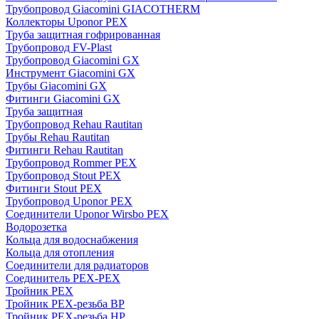
Трубопровод Giacomini GIACOTHERM
Коллекторы Uponor PEX
Труба защитная гофрированная
Трубопровод FV-Plast
Трубопровод Giacomini GX
Инструмент Giacomini GX
Трубы Giacomini GX
Фитинги Giacomini GX
Труба защитная
Трубопровод Rehau Rautitan
Трубы Rehau Rautitan
Фитинги Rehau Rautitan
Трубопровод Rommer PEX
Трубопровод Stout PEX
Фитинги Stout PEX
Трубопровод Uponor PEX
Соединители Uponor Wirsbo PEX
Водорозетка
Кольца для водоснабжения
Кольца для отопления
Соединители для радиаторов
Соединитель PEX-PEX
Тройник PEX
Тройник PEX-резьба ВР
Тройник PEX-резьба НР