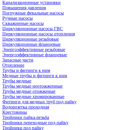
Канализационные установки
Повышения давления
Погружные фекальные насосы
Ручные насосы
Скважинные насосы
Циркуляционные насосы ГВС
Циркуляционные насосы отопления
Циркуляционные резьбовые
Циркуляционные фланцевые
Энергоэффективные резьбовые
Энергоэффективные фланцевые
Запасные части
Отопление
Трубы и фитинги к ним
Медные трубы и фитинги к ним
Трубы медные
Трубы медные неотожженные
Трубы медные отожженые
Трубы медные хромированные
Фитинги для медных труб под пайку
Водорозетка проходная
Крестовины
Тройники пайка-резьба
Тройники переходные под пайку
Тройники под пайку