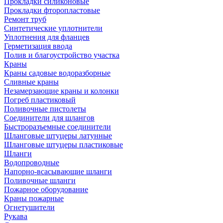
Прокладки силиконовые
Прокладки фторопластовые
Ремонт труб
Синтетические уплотнители
Уплотнения для фланцев
Герметизация ввода
Полив и благоустройство участка
Краны
Краны садовые водоразборные
Сливные краны
Незамерзающие краны и колонки
Погреб пластиковый
Поливочные пистолеты
Соединители для шлангов
Быстроразъемные соединители
Шланговые штуцеры латунные
Шланговые штуцеры пластиковые
Шланги
Водопроводные
Напорно-всасывающие шланги
Поливочные шланги
Пожарное оборудование
Краны пожарные
Огнетушители
Рукава