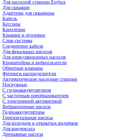
Для насосной станции Esybox
Для скважин
Адаптеры для скважины
Кабель
Кессоны
Крепление
Крышки и оголовки
Слив системы
Соединение кабеля
Для фекальных насосов
Для циркуляционных насосов
Кронштейны и виброгасители
Обратные клапаны
Фитинги распределители
Автоматические насосные станции
Погружные
С гидроаккумулятором
С частотным преобразователем
С электронной автоматикой
Вибрационные насосы
Гидроаккумуляторы
Горизонтальные насосы
Для колодцев и открытых водоёмов
Для конденсата
Дренажные насосы