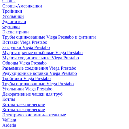
Сгоны
Сгоны-Американки
Тройники
Угольники
Удлинители
Футорки
Эксцентрики
Трубы оцинкованные Viega Prestabo и фитинги
Вставки Viega Prestabo
Заглушки Viega Prestabo
Муфты прямые резьбовые Viega Prestabo
Муфты соединительные Viega Prestabo
Обводы Viega Prestabo
Разъемные соединения Viega Prestabo
Редукционные вставки Viega Prestabo
Тройники Viega Prestabo
Трубы оцинкованные Viega Prestabo
Угольники Viega Prestabo
Декоративные чашки для труб
Котлы
Котлы электрические
Котлы электрические
Электрические мини-котельные
Vaillant
Arderia