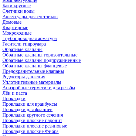
Комплектующие
Баки круглые
Счетчики воды
Аксессуары для счетчиков
Домовые
Квартирные
Мокроходные
Трубопроводная арматура
Гасители гидроудара
Обратные клапаны
Обратные клапаны горизонтальные
Обратные клапаны подпружиненные
Обратные клапаны фланцевые
Предохранительные клапаны
Редукторы давления
Уплотнительные материалы
Анаэробные герметики для резьбы
Лён и паста
Прокладки
Прокладки для кранбуксы
Прокладки для фланцев
Прокладки круглого сечения
Прокладки плоские паронит
Прокладки плоские резиновые
Прокладки плоские Фибра