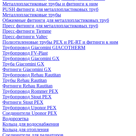
Металлопластиковые трубы и фитинги к ним
PUSH фитинги для металлопластиковых труб
Металлопластиковые трубы
Обжимные фитинги для металлопластиковых труб
Пресс фитинги для металлопластиковых труб
Пресс-фитинги Tiemme
Пресс-фитинги Valtec
Полиэтиленовые трубы PEX и PE-RT и фитинги к ним
Трубопровод Giacomini GIACOTHERM
Трубопровод FV-Plast
Трубопровод Giacomini GX
Труба Giacomini GX
Фитинги Giacomini GX
Трубопровод Rehau Rautitan
Трубы Rehau Rautitan
Фитинги Rehau Rautitan
Трубопровод Rommer PEX
Трубопровод Stout PEX
Фитинги Stout PEX
Трубопровод Uponor PEX
Соединители Uponor PEX
Водорозетка
Кольца для водоснабжения
Кольца для отопления
Соединители для радиаторов