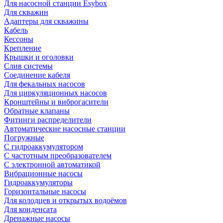
Для насосной станции Esybox
Для скважин
Адаптеры для скважины
Кабель
Кессоны
Крепление
Крышки и оголовки
Слив системы
Соединение кабеля
Для фекальных насосов
Для циркуляционных насосов
Кронштейны и виброгасители
Обратные клапаны
Фитинги распределители
Автоматические насосные станции
Погружные
С гидроаккумулятором
С частотным преобразователем
С электронной автоматикой
Вибрационные насосы
Гидроаккумуляторы
Горизонтальные насосы
Для колодцев и открытых водоёмов
Для конденсата
Дренажные насосы