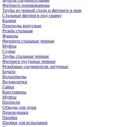
Муфты соединительные
Фитинги оцинкованные
Трубы из черной стали и фитинги к ним
Стальные фитинги под сварку
Калачи
Переходы конусные
Резьба стальная
Фланцы
Фитинги стальные черные
Муфты
Сгоны
Трубы стальные черные
Фитинги чугунные черные
Резьбовые соединители латунные
Бочата
Водоотводы
Водорозетки
Гайки
Крестовины
Муфты
Ниппели
Отводы для душа
Переходники
Пробки
Пробки для испытания