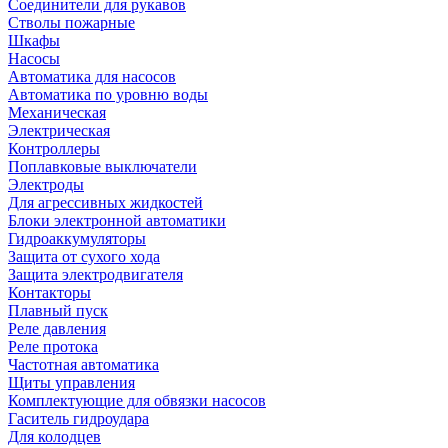
Соединители для рукавов
Стволы пожарные
Шкафы
Насосы
Автоматика для насосов
Автоматика по уровню воды
Механическая
Электрическая
Контроллеры
Поплавковые выключатели
Электроды
Для агрессивных жидкостей
Блоки электронной автоматики
Гидроаккумуляторы
Защита от сухого хода
Защита электродвигателя
Контакторы
Плавный пуск
Реле давления
Реле протока
Частотная автоматика
Щиты управления
Комплектующие для обвязки насосов
Гаситель гидроудара
Для колодцев