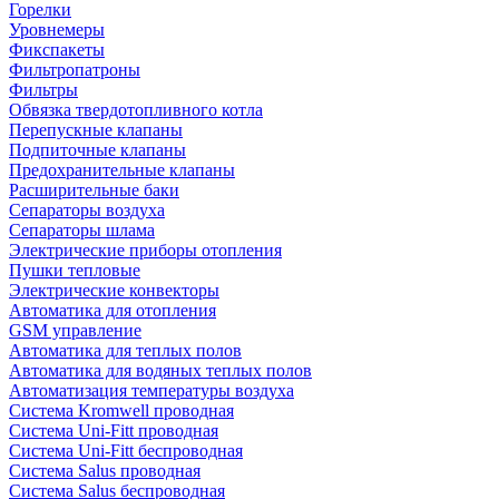
Горелки
Уровнемеры
Фикспакеты
Фильтропатроны
Фильтры
Обвязка твердотопливного котла
Перепускные клапаны
Подпиточные клапаны
Предохранительные клапаны
Расширительные баки
Сепараторы воздуха
Сепараторы шлама
Электрические приборы отопления
Пушки тепловые
Электрические конвекторы
Автоматика для отопления
GSM управление
Автоматика для теплых полов
Автоматика для водяных теплых полов
Автоматизация температуры воздуха
Система Kromwell проводная
Система Uni-Fitt проводная
Система Uni-Fitt беспроводная
Система Salus проводная
Система Salus беспроводная