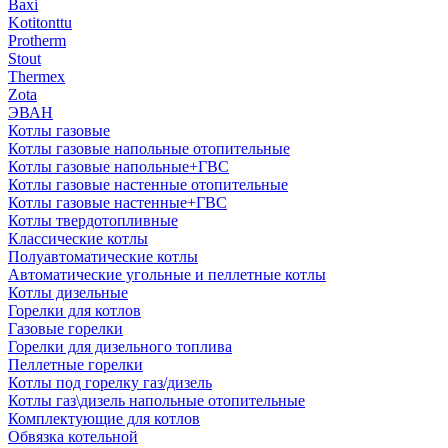
Baxi
Kotitonttu
Protherm
Stout
Thermex
Zota
ЭВАН
Котлы газовые
Котлы газовые напольные отопительные
Котлы газовые напольные+ГВС
Котлы газовые настенные отопительные
Котлы газовые настенные+ГВС
Котлы твердотопливные
Классические котлы
Полуавтоматические котлы
Автоматические угольные и пеллетные котлы
Котлы дизельные
Горелки для котлов
Газовые горелки
Горелки для дизельного топлива
Пеллетные горелки
Котлы под горелку газ/дизель
Котлы газ\дизель напольные отопительные
Комплектующие для котлов
Обвязка котельной