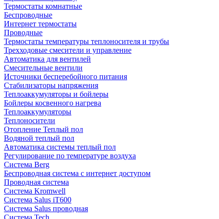
Термостаты комнатные
Беспроводные
Интернет термостаты
Проводные
Термостаты температуры теплоносителя и трубы
Трехходовые смесители и управление
Автоматика для вентилей
Смесительные вентили
Источники бесперебойного питания
Стабилизаторы напряжения
Теплоаккумуляторы и бойлеры
Бойлеры косвенного нагрева
Теплоаккумуляторы
Теплоносители
Отопление Теплый пол
Водяной теплый пол
Автоматика системы теплый пол
Регулирование по температуре воздуха
Система Berg
Беспроводная система с интернет доступом
Проводная система
Система Kromwell
Система Salus iT600
Система Salus проводная
Система Tech