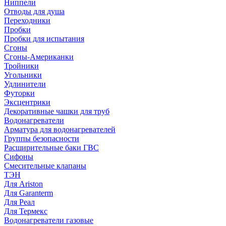
Ниппели
Отводы для душа
Переходники
Пробки
Пробки для испытания
Сгоны
Сгоны-Американки
Тройники
Угольники
Удлинители
Футорки
Эксцентрики
Декоративные чашки для труб
Водонагреватели
Арматура для водонагревателей
Группы безопасности
Расширительные баки ГВС
Сифоны
Смесительные клапаны
ТЭН
Для Ariston
Для Garanterm
Для Реал
Для Термекс
Водонагреватели газовые