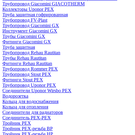
Трубопровод Giacomini GIACOTHERM
Коллекторы Uponor PEX
Труба защитная гофрированная
Трубопровод FV-Plast
Трубопровод Giacomini GX
Инструмент Giacomini GX
Трубы Giacomini GX
Фитинги Giacomini GX
Труба защитная
Трубопровод Rehau Rautitan
Трубы Rehau Rautitan
Фитинги Rehau Rautitan
Трубопровод Rommer PEX
Трубопровод Stout PEX
Фитинги Stout PEX
Трубопровод Uponor PEX
Соединители Uponor Wirsbo PEX
Водорозетка
Кольца для водоснабжения
Кольца для отопления
Соединители для радиаторов
Соединитель PEX-PEX
Тройник PEX
Тройник PEX-резьба ВР
Тройник PEX-резьба НР