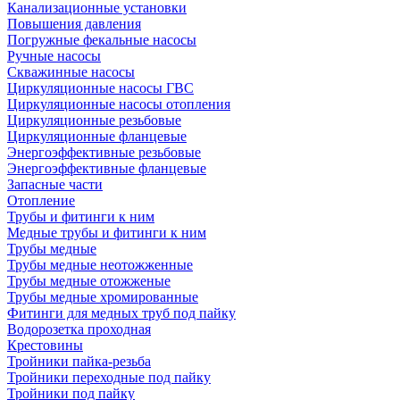
Канализационные установки
Повышения давления
Погружные фекальные насосы
Ручные насосы
Скважинные насосы
Циркуляционные насосы ГВС
Циркуляционные насосы отопления
Циркуляционные резьбовые
Циркуляционные фланцевые
Энергоэффективные резьбовые
Энергоэффективные фланцевые
Запасные части
Отопление
Трубы и фитинги к ним
Медные трубы и фитинги к ним
Трубы медные
Трубы медные неотожженные
Трубы медные отожженые
Трубы медные хромированные
Фитинги для медных труб под пайку
Водорозетка проходная
Крестовины
Тройники пайка-резьба
Тройники переходные под пайку
Тройники под пайку