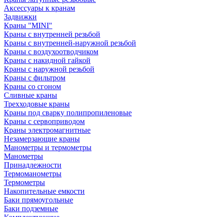
Аксессуары к кранам
Задвижки
Краны "MINI"
Краны с внутренней резьбой
Краны с внутренней-наружной резьбой
Краны с воздухоотводчиком
Краны с накидной гайкой
Краны с наружной резьбой
Краны с фильтром
Краны со сгоном
Сливные краны
Трехходовые краны
Краны под сварку полипропиленовые
Краны с сервоприводом
Краны электромагнитные
Незамерзающие краны
Манометры и термометры
Манометры
Принадлежности
Термоманометры
Термометры
Накопительные емкости
Баки прямоугольные
Баки подземные