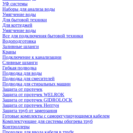
УФ системы
Наборы для анализа воды
Умягчение воды
Для бытовой техники
Для коттеджей
Умягчение воды
Все для подключения бытовой техники
Водоподготовка
Заливные шланги
Краны
Подключение к канализации
Сливные шланги
Гибкая подводка
Подводка для воды
Подводка для смесителей
Подводка для стиральных машин
Защита от протечек
Защита от протечек WELROK
Защита от протечек GIDROLOCK
Защита от протечек Нептун
Защита труб от замерзания
Готовые комплекты с саморегулирующимся кабелем
Комплектующие для системы обогрева труб
Контроллеры
Проходки для ввода кабеля в трубу