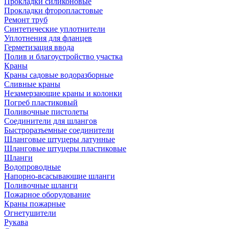
Прокладки силиконовые
Прокладки фторопластовые
Ремонт труб
Синтетические уплотнители
Уплотнения для фланцев
Герметизация ввода
Полив и благоустройство участка
Краны
Краны садовые водоразборные
Сливные краны
Незамерзающие краны и колонки
Погреб пластиковый
Поливочные пистолеты
Соединители для шлангов
Быстроразъемные соединители
Шланговые штуцеры латунные
Шланговые штуцеры пластиковые
Шланги
Водопроводные
Напорно-всасывающие шланги
Поливочные шланги
Пожарное оборудование
Краны пожарные
Огнетушители
Рукава