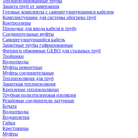
Теплоизолированные трубы
Защита труб от замерзания
Готовые комплекты с саморегулирующимся кабелем
Комплектующие для системы обогрева труб
Контроллеры
Проходки для ввода кабеля в трубу
Соединительные муфты
Саморегулирующийся кабель
Защитные трубы гофрированные
Фитинги обжимные GEBO для стальных труб
Тройники
Водоотводы
Муфты ремонтные
Муфты соединительные
Теплоизоляция для труб
Защитная теплоизоляция
Крепление теплоизоляции
Трубная полиэтиленовая изоляция
Резьбовые соединители латунные
Бочата
Водоотводы
Водорозетки
Гайки
Крестовины
Муфты