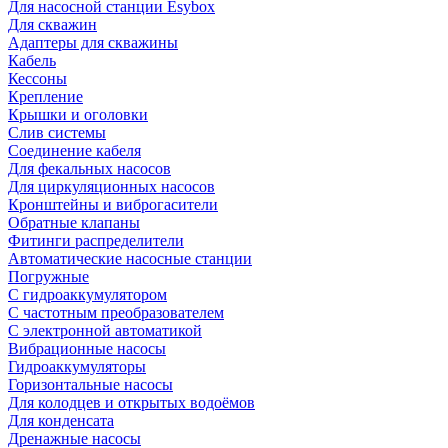
Для насосной станции Esybox
Для скважин
Адаптеры для скважины
Кабель
Кессоны
Крепление
Крышки и оголовки
Слив системы
Соединение кабеля
Для фекальных насосов
Для циркуляционных насосов
Кронштейны и виброгасители
Обратные клапаны
Фитинги распределители
Автоматические насосные станции
Погружные
С гидроаккумулятором
С частотным преобразователем
С электронной автоматикой
Вибрационные насосы
Гидроаккумуляторы
Горизонтальные насосы
Для колодцев и открытых водоёмов
Для конденсата
Дренажные насосы