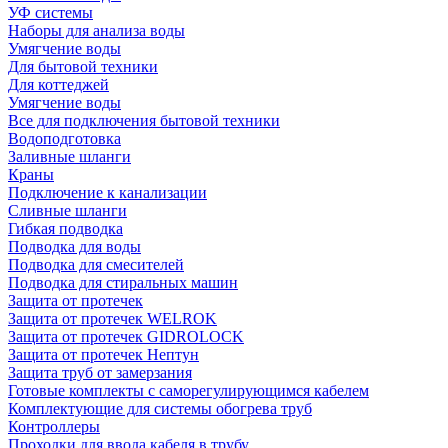
УФ системы
Наборы для анализа воды
Умягчение воды
Для бытовой техники
Для коттеджей
Умягчение воды
Все для подключения бытовой техники
Водоподготовка
Заливные шланги
Краны
Подключение к канализации
Сливные шланги
Гибкая подводка
Подводка для воды
Подводка для смесителей
Подводка для стиральных машин
Защита от протечек
Защита от протечек WELROK
Защита от протечек GIDROLOCK
Защита от протечек Нептун
Защита труб от замерзания
Готовые комплекты с саморегулирующимся кабелем
Комплектующие для системы обогрева труб
Контроллеры
Проходки для ввода кабеля в трубу