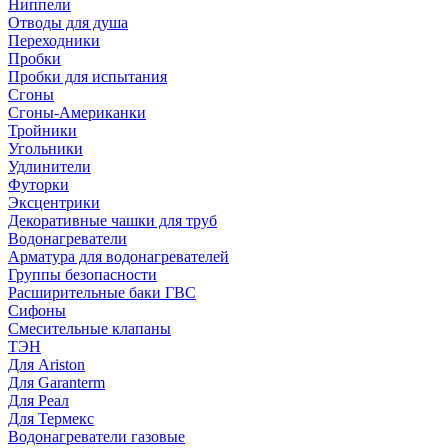
Ниппели
Отводы для душа
Переходники
Пробки
Пробки для испытания
Сгоны
Сгоны-Американки
Тройники
Угольники
Удлинители
Футорки
Эксцентрики
Декоративные чашки для труб
Водонагреватели
Арматура для водонагревателей
Группы безопасности
Расширительные баки ГВС
Сифоны
Смесительные клапаны
ТЭН
Для Ariston
Для Garanterm
Для Реал
Для Термекс
Водонагреватели газовые