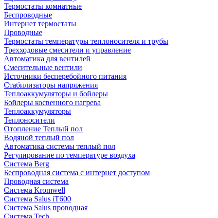
Термостаты комнатные
Беспроводные
Интернет термостаты
Проводные
Термостаты температуры теплоносителя и трубы
Трехходовые смесители и управление
Автоматика для вентилей
Смесительные вентили
Источники бесперебойного питания
Стабилизаторы напряжения
Теплоаккумуляторы и бойлеры
Бойлеры косвенного нагрева
Теплоаккумуляторы
Теплоносители
Отопление Теплый пол
Водяной теплый пол
Автоматика системы теплый пол
Регулирование по температуре воздуха
Система Berg
Беспроводная система с интернет доступом
Проводная система
Система Kromwell
Система Salus iT600
Система Salus проводная
Система Tech