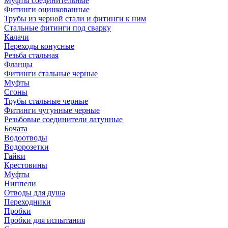
Муфты соединительные
Фитинги оцинкованные
Трубы из черной стали и фитинги к ним
Стальные фитинги под сварку
Калачи
Переходы конусные
Резьба стальная
Фланцы
Фитинги стальные черные
Муфты
Сгоны
Трубы стальные черные
Фитинги чугунные черные
Резьбовые соединители латунные
Бочата
Водоотводы
Водорозетки
Гайки
Крестовины
Муфты
Ниппели
Отводы для душа
Переходники
Пробки
Пробки для испытания