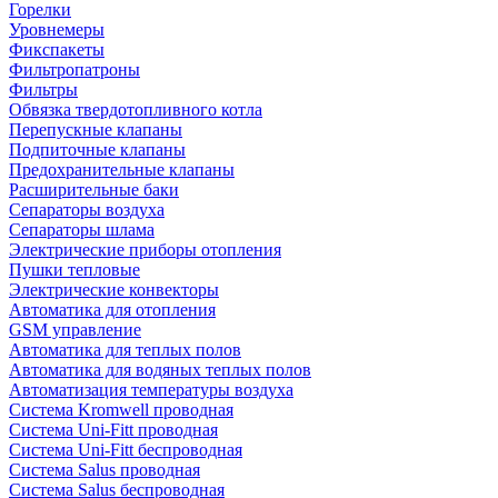
Горелки
Уровнемеры
Фикспакеты
Фильтропатроны
Фильтры
Обвязка твердотопливного котла
Перепускные клапаны
Подпиточные клапаны
Предохранительные клапаны
Расширительные баки
Сепараторы воздуха
Сепараторы шлама
Электрические приборы отопления
Пушки тепловые
Электрические конвекторы
Автоматика для отопления
GSM управление
Автоматика для теплых полов
Автоматика для водяных теплых полов
Автоматизация температуры воздуха
Система Kromwell проводная
Система Uni-Fitt проводная
Система Uni-Fitt беспроводная
Система Salus проводная
Система Salus беспроводная