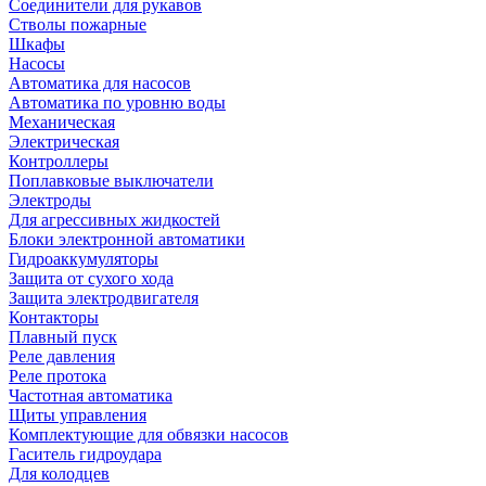
Соединители для рукавов
Стволы пожарные
Шкафы
Насосы
Автоматика для насосов
Автоматика по уровню воды
Механическая
Электрическая
Контроллеры
Поплавковые выключатели
Электроды
Для агрессивных жидкостей
Блоки электронной автоматики
Гидроаккумуляторы
Защита от сухого хода
Защита электродвигателя
Контакторы
Плавный пуск
Реле давления
Реле протока
Частотная автоматика
Щиты управления
Комплектующие для обвязки насосов
Гаситель гидроудара
Для колодцев