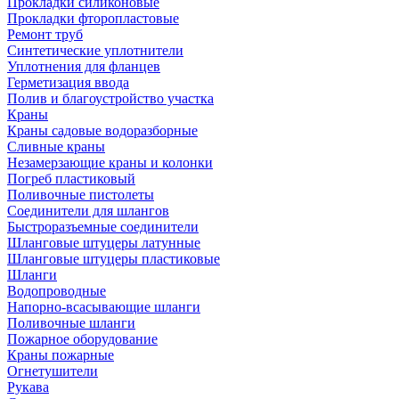
Прокладки силиконовые
Прокладки фторопластовые
Ремонт труб
Синтетические уплотнители
Уплотнения для фланцев
Герметизация ввода
Полив и благоустройство участка
Краны
Краны садовые водоразборные
Сливные краны
Незамерзающие краны и колонки
Погреб пластиковый
Поливочные пистолеты
Соединители для шлангов
Быстроразъемные соединители
Шланговые штуцеры латунные
Шланговые штуцеры пластиковые
Шланги
Водопроводные
Напорно-всасывающие шланги
Поливочные шланги
Пожарное оборудование
Краны пожарные
Огнетушители
Рукава