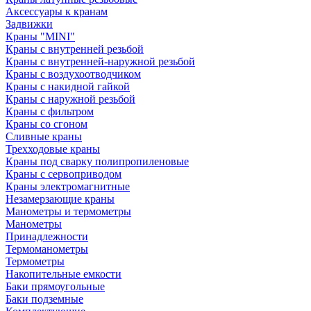
Аксессуары к кранам
Задвижки
Краны "MINI"
Краны с внутренней резьбой
Краны с внутренней-наружной резьбой
Краны с воздухоотводчиком
Краны с накидной гайкой
Краны с наружной резьбой
Краны с фильтром
Краны со сгоном
Сливные краны
Трехходовые краны
Краны под сварку полипропиленовые
Краны с сервоприводом
Краны электромагнитные
Незамерзающие краны
Манометры и термометры
Манометры
Принадлежности
Термоманометры
Термометры
Накопительные емкости
Баки прямоугольные
Баки подземные