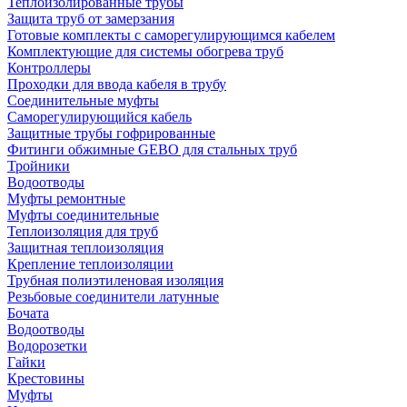
Теплоизолированные трубы
Защита труб от замерзания
Готовые комплекты с саморегулирующимся кабелем
Комплектующие для системы обогрева труб
Контроллеры
Проходки для ввода кабеля в трубу
Соединительные муфты
Саморегулирующийся кабель
Защитные трубы гофрированные
Фитинги обжимные GEBO для стальных труб
Тройники
Водоотводы
Муфты ремонтные
Муфты соединительные
Теплоизоляция для труб
Защитная теплоизоляция
Крепление теплоизоляции
Трубная полиэтиленовая изоляция
Резьбовые соединители латунные
Бочата
Водоотводы
Водорозетки
Гайки
Крестовины
Муфты