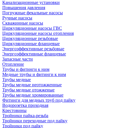
Канализационные установки
Повышения давления
Погружные фекальные насосы
Ручные насосы
Скважинные насосы
Циркуляционные насосы ГВС
Циркуляционные насосы отопления
Циркуляционные резьбовые
Циркуляционные фланцевые
Энергоэффективные резьбовые
Энергоэффективные фланцевые
Запасные части
Отопление
Трубы и фитинги к ним
Медные трубы и фитинги к ним
Трубы медные
Трубы медные неотожженные
Трубы медные отожженые
Трубы медные хромированные
Фитинги для медных труб под пайку
Водорозетка проходная
Крестовины
Тройники пайка-резьба
Тройники переходные под пайку
Тройники под пайку