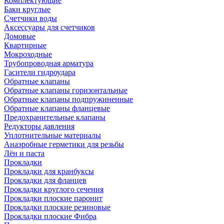
Комплектующие
Баки круглые
Счетчики воды
Аксессуары для счетчиков
Домовые
Квартирные
Мокроходные
Трубопроводная арматура
Гасители гидроудара
Обратные клапаны
Обратные клапаны горизонтальные
Обратные клапаны подпружиненные
Обратные клапаны фланцевые
Предохранительные клапаны
Редукторы давления
Уплотнительные материалы
Анаэробные герметики для резьбы
Лён и паста
Прокладки
Прокладки для кранбуксы
Прокладки для фланцев
Прокладки круглого сечения
Прокладки плоские паронит
Прокладки плоские резиновые
Прокладки плоские Фибра