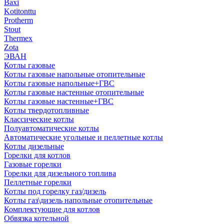
Baxi
Kotitonttu
Protherm
Stout
Thermex
Zota
ЭВАН
Котлы газовые
Котлы газовые напольные отопительные
Котлы газовые напольные+ГВС
Котлы газовые настенные отопительные
Котлы газовые настенные+ГВС
Котлы твердотопливные
Классические котлы
Полуавтоматические котлы
Автоматические угольные и пеллетные котлы
Котлы дизельные
Горелки для котлов
Газовые горелки
Горелки для дизельного топлива
Пеллетные горелки
Котлы под горелку газ/дизель
Котлы газ\дизель напольные отопительные
Комплектующие для котлов
Обвязка котельной