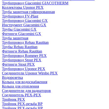
Трубопровод Giacomini GIACOTHERM
Коллекторы Uponor PEX
Труба защитная гофрированная
Трубопровод FV-Plast
Трубопровод Giacomini GX
Инструмент Giacomini GX
Трубы Giacomini GX
Фитинги Giacomini GX
Труба защитная
Трубопровод Rehau Rautitan
Трубы Rehau Rautitan
Фитинги Rehau Rautitan
Трубопровод Rommer PEX
Трубопровод Stout PEX
Фитинги Stout PEX
Трубопровод Uponor PEX
Соединители Uponor Wirsbo PEX
Водорозетка
Кольца для водоснабжения
Кольца для отопления
Соединители для радиаторов
Соединитель PEX-PEX
Тройник PEX
Тройник PEX-резьба ВР
Тройник PEX-резьба НР