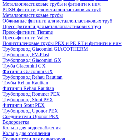
Металлопластиковые трубы и фитинги к ним
PUSH фитинги для металлопластиковых труб
Металлопластиковые трубы
Обжимные фитинги для металлопластиковых труб
Пресс фитинги для металлопластиковых труб
Пресс-фитинги Tiemme
Пресс-фитинги Valtec
Полиэтиленовые трубы PEX и PE-RT и фитинги к ним
Трубопровод Giacomini GIACOTHERM
Трубопровод FV-Plast
Трубопровод Giacomini GX
Труба Giacomini GX
Фитинги Giacomini GX
Трубопровод Rehau Rautitan
Трубы Rehau Rautitan
Фитинги Rehau Rautitan
Трубопровод Rommer PEX
Трубопровод Stout PEX
Фитинги Stout PEX
Трубопровод Uponor PEX
Соединители Uponor PEX
Водорозетка
Кольца для водоснабжения
Кольца для отопления
Соединители для радиаторов