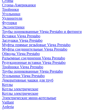
Сгоны
Сгоны-Американки
Тройники
Угольники
Удлинители
Футорки
Эксцентрики
Трубы оцинкованные Viega Prestabo и фитинги
Вставки Viega Prestabo
Заглушки Viega Prestabo
Муфты прямые резьбовые Viega Prestabo
Муфты соединительные Viega Prestabo
Обводы Viega Prestabo
Разъемные соединения Viega Prestabo
Редукционные вставки Viega Prestabo
Тройники Viega Prestabo
Трубы оцинкованные Viega Prestabo
Угольники Viega Prestabo
Декоративные чашки для труб
Котлы
Котлы электрические
Котлы электрические
Электрические мини-котельные
Vaillant
Arderia