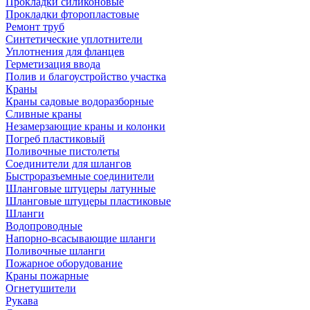
Прокладки силиконовые
Прокладки фторопластовые
Ремонт труб
Синтетические уплотнители
Уплотнения для фланцев
Герметизация ввода
Полив и благоустройство участка
Краны
Краны садовые водоразборные
Сливные краны
Незамерзающие краны и колонки
Погреб пластиковый
Поливочные пистолеты
Соединители для шлангов
Быстроразъемные соединители
Шланговые штуцеры латунные
Шланговые штуцеры пластиковые
Шланги
Водопроводные
Напорно-всасывающие шланги
Поливочные шланги
Пожарное оборудование
Краны пожарные
Огнетушители
Рукава