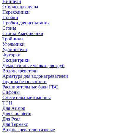
Ниппели
Отводы для душа
Переходники
Пробки
Пробки для испытания
Сгоны
Сгоны-Американки
Тройники
Угольники
Удлинители
Футорки
Эксцентрики
Декоративные чашки для труб
Водонагреватели
Арматура для водонагревателей
Группы безопасности
Расширительные баки ГВС
Сифоны
Смесительные клапаны
ТЭН
Для Ariston
Для Garanterm
Для Реал
Для Термекс
Водонагреватели газовые