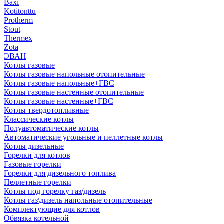
Baxi
Kotitonttu
Protherm
Stout
Thermex
Zota
ЭВАН
Котлы газовые
Котлы газовые напольные отопительные
Котлы газовые напольные+ГВС
Котлы газовые настенные отопительные
Котлы газовые настенные+ГВС
Котлы твердотопливные
Классические котлы
Полуавтоматические котлы
Автоматические угольные и пеллетные котлы
Котлы дизельные
Горелки для котлов
Газовые горелки
Горелки для дизельного топлива
Пеллетные горелки
Котлы под горелку газ/дизель
Котлы газ\дизель напольные отопительные
Комплектующие для котлов
Обвязка котельной