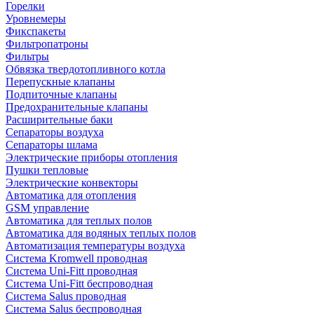
Горелки
Уровнемеры
Фикспакеты
Фильтропатроны
Фильтры
Обвязка твердотопливного котла
Перепускные клапаны
Подпиточные клапаны
Предохранительные клапаны
Расширительные баки
Сепараторы воздуха
Сепараторы шлама
Электрические приборы отопления
Пушки тепловые
Электрические конвекторы
Автоматика для отопления
GSM управление
Автоматика для теплых полов
Автоматика для водяных теплых полов
Автоматизация температуры воздуха
Система Kromwell проводная
Система Uni-Fitt проводная
Система Uni-Fitt беспроводная
Система Salus проводная
Система Salus беспроводная