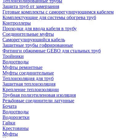
Теплоизолированные трубы
Защита труб от замерзания
Готовые комплекты с саморегулирующимся кабелем
Комплектующие для системы обогрева труб
Контроллеры
Проходки для ввода кабеля в трубу
Соединительные муфты
Саморегулирующийся кабель
Защитные трубы гофрированные
Фитинги обжимные GEBO для стальных труб
Тройники
Водоотводы
Муфты ремонтные
Муфты соединительные
Теплоизоляция для труб
Защитная теплоизоляция
Крепление теплоизоляции
Трубная полиэтиленовая изоляция
Резьбовые соединители латунные
Бочата
Водоотводы
Водорозетки
Гайки
Крестовины
Муфты