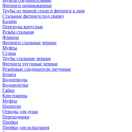
Муфты соединительные
Фитинги оцинкованные
Трубы из черной стали и фитинги к ним
Стальные фитинги под сварку
Калачи
Переходы конусные
Резьба стальная
Фланцы
Фитинги стальные черные
Муфты
Сгоны
Трубы стальные черные
Фитинги чугунные черные
Резьбовые соединители латунные
Бочата
Водоотводы
Водорозетки
Гайки
Крестовины
Муфты
Ниппели
Отводы для душа
Переходники
Пробки
Пробки для испытания