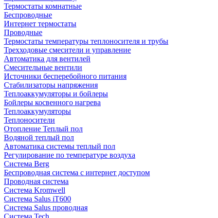
Термостаты комнатные
Беспроводные
Интернет термостаты
Проводные
Термостаты температуры теплоносителя и трубы
Трехходовые смесители и управление
Автоматика для вентилей
Смесительные вентили
Источники бесперебойного питания
Стабилизаторы напряжения
Теплоаккумуляторы и бойлеры
Бойлеры косвенного нагрева
Теплоаккумуляторы
Теплоносители
Отопление Теплый пол
Водяной теплый пол
Автоматика системы теплый пол
Регулирование по температуре воздуха
Система Berg
Беспроводная система с интернет доступом
Проводная система
Система Kromwell
Система Salus iT600
Система Salus проводная
Система Tech