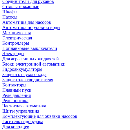
Соединители для рукавов
Стволы пожарные
Шкафы
Насосы
Автоматика для насосов
Автоматика по уровню воды
Механическая
Электрическая
Контроллеры
Поплавковые выключатели
Электроды
Для агрессивных жидкостей
Блоки электронной автоматики
Гидроаккумуляторы
Защита от сухого хода
Защита электродвигателя
Контакторы
Плавный пуск
Реле давления
Реле протока
Частотная автоматика
Щиты управления
Комплектующие для обвязки насосов
Гаситель гидроудара
Для колодцев