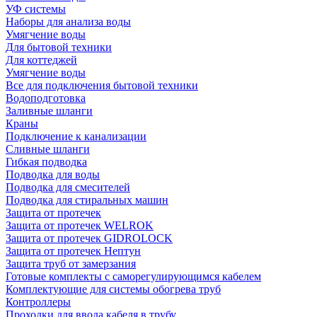
УФ системы
Наборы для анализа воды
Умягчение воды
Для бытовой техники
Для коттеджей
Умягчение воды
Все для подключения бытовой техники
Водоподготовка
Заливные шланги
Краны
Подключение к канализации
Сливные шланги
Гибкая подводка
Подводка для воды
Подводка для смесителей
Подводка для стиральных машин
Защита от протечек
Защита от протечек WELROK
Защита от протечек GIDROLOCK
Защита от протечек Нептун
Защита труб от замерзания
Готовые комплекты с саморегулирующимся кабелем
Комплектующие для системы обогрева труб
Контроллеры
Проходки для ввода кабеля в трубу