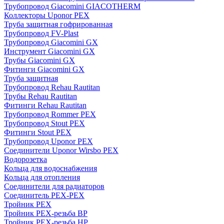
Трубопровод Giacomini GIACOTHERM
Коллекторы Uponor PEX
Труба защитная гофрированная
Трубопровод FV-Plast
Трубопровод Giacomini GX
Инструмент Giacomini GX
Трубы Giacomini GX
Фитинги Giacomini GX
Труба защитная
Трубопровод Rehau Rautitan
Трубы Rehau Rautitan
Фитинги Rehau Rautitan
Трубопровод Rommer PEX
Трубопровод Stout PEX
Фитинги Stout PEX
Трубопровод Uponor PEX
Соединители Uponor Wirsbo PEX
Водорозетка
Кольца для водоснабжения
Кольца для отопления
Соединители для радиаторов
Соединитель PEX-PEX
Тройник PEX
Тройник PEX-резьба ВР
Тройник PEX-резьба НР