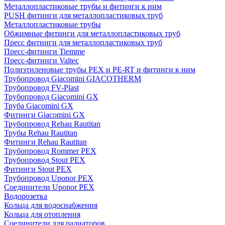
Металлопластиковые трубы и фитинги к ним
PUSH фитинги для металлопластиковых труб
Металлопластиковые трубы
Обжимные фитинги для металлопластиковых труб
Пресс фитинги для металлопластиковых труб
Пресс-фитинги Tiemme
Пресс-фитинги Valtec
Полиэтиленовые трубы PEX и PE-RT и фитинги к ним
Трубопровод Giacomini GIACOTHERM
Трубопровод FV-Plast
Трубопровод Giacomini GX
Труба Giacomini GX
Фитинги Giacomini GX
Трубопровод Rehau Rautitan
Трубы Rehau Rautitan
Фитинги Rehau Rautitan
Трубопровод Rommer PEX
Трубопровод Stout PEX
Фитинги Stout PEX
Трубопровод Uponor PEX
Соединители Uponor PEX
Водорозетка
Кольца для водоснабжения
Кольца для отопления
Соединители для радиаторов