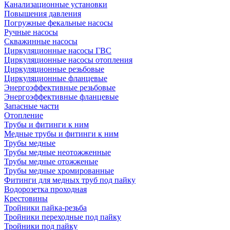
Канализационные установки
Повышения давления
Погружные фекальные насосы
Ручные насосы
Скважинные насосы
Циркуляционные насосы ГВС
Циркуляционные насосы отопления
Циркуляционные резьбовые
Циркуляционные фланцевые
Энергоэффективные резьбовые
Энергоэффективные фланцевые
Запасные части
Отопление
Трубы и фитинги к ним
Медные трубы и фитинги к ним
Трубы медные
Трубы медные неотожженные
Трубы медные отожженые
Трубы медные хромированные
Фитинги для медных труб под пайку
Водорозетка проходная
Крестовины
Тройники пайка-резьба
Тройники переходные под пайку
Тройники под пайку