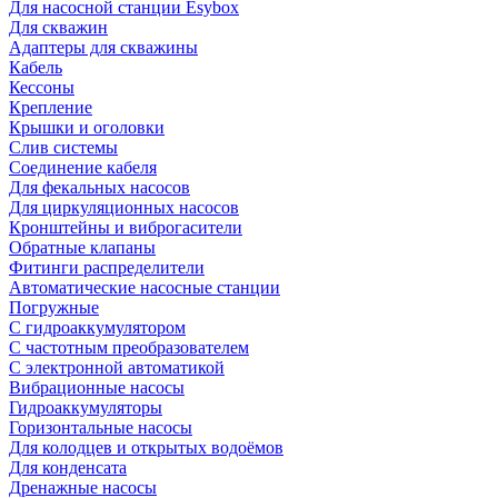
Для насосной станции Esybox
Для скважин
Адаптеры для скважины
Кабель
Кессоны
Крепление
Крышки и оголовки
Слив системы
Соединение кабеля
Для фекальных насосов
Для циркуляционных насосов
Кронштейны и виброгасители
Обратные клапаны
Фитинги распределители
Автоматические насосные станции
Погружные
С гидроаккумулятором
С частотным преобразователем
С электронной автоматикой
Вибрационные насосы
Гидроаккумуляторы
Горизонтальные насосы
Для колодцев и открытых водоёмов
Для конденсата
Дренажные насосы