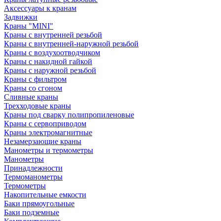
Аксессуары к кранам
Задвижки
Краны "MINI"
Краны с внутренней резьбой
Краны с внутренней-наружной резьбой
Краны с воздухоотводчиком
Краны с накидной гайкой
Краны с наружной резьбой
Краны с фильтром
Краны со сгоном
Сливные краны
Трехходовые краны
Краны под сварку полипропиленовые
Краны с сервоприводом
Краны электромагнитные
Незамерзающие краны
Манометры и термометры
Манометры
Принадлежности
Термоманометры
Термометры
Накопительные емкости
Баки прямоугольные
Баки подземные