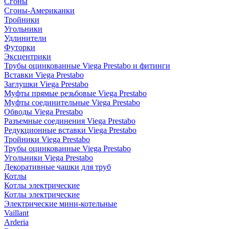
Сгоны
Сгоны-Американки
Тройники
Угольники
Удлинители
Футорки
Эксцентрики
Трубы оцинкованные Viega Prestabo и фитинги
Вставки Viega Prestabo
Заглушки Viega Prestabo
Муфты прямые резьбовые Viega Prestabo
Муфты соединительные Viega Prestabo
Обводы Viega Prestabo
Разъемные соединения Viega Prestabo
Редукционные вставки Viega Prestabo
Тройники Viega Prestabo
Трубы оцинкованные Viega Prestabo
Угольники Viega Prestabo
Декоративные чашки для труб
Котлы
Котлы электрические
Котлы электрические
Электрические мини-котельные
Vaillant
Arderia