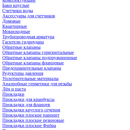
Комплектующие
Баки круглые
Счетчики воды
Аксессуары для счетчиков
Домовые
Квартирные
Мокроходные
Трубопроводная арматура
Гасители гидроудара
Обратные клапаны
Обратные клапаны горизонтальные
Обратные клапаны подпружиненные
Обратные клапаны фланцевые
Предохранительные клапаны
Редукторы давления
Уплотнительные материалы
Анаэробные герметики для резьбы
Лён и паста
Прокладки
Прокладки для кранбуксы
Прокладки для фланцев
Прокладки круглого сечения
Прокладки плоские паронит
Прокладки плоские резиновые
Прокладки плоские Фибра