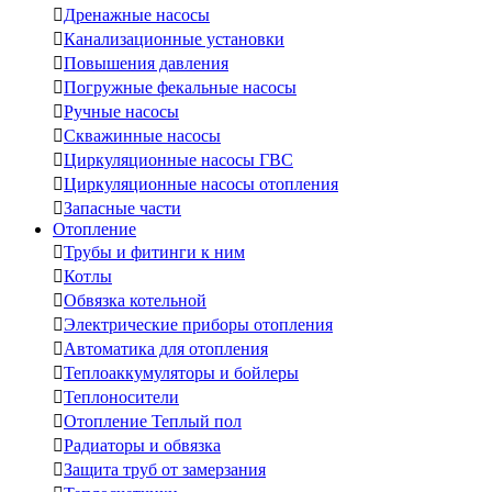

Дренажные насосы

Канализационные установки

Повышения давления

Погружные фекальные насосы

Ручные насосы

Скважинные насосы

Циркуляционные насосы ГВС

Циркуляционные насосы отопления

Запасные части
Отопление

Трубы и фитинги к ним

Котлы

Обвязка котельной

Электрические приборы отопления

Автоматика для отопления

Теплоаккумуляторы и бойлеры

Теплоносители

Отопление Теплый пол

Радиаторы и обвязка

Защита труб от замерзания