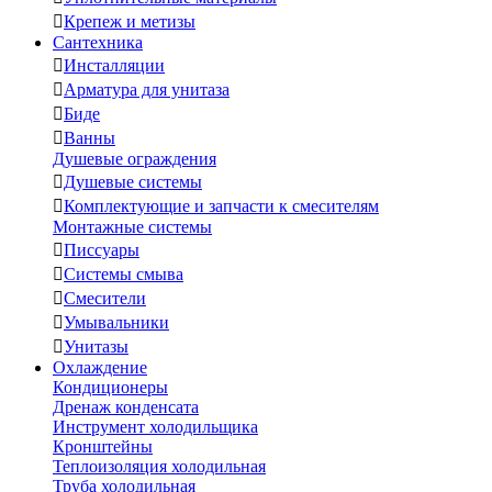

Крепеж и метизы
Сантехника

Инсталляции

Арматура для унитаза

Биде

Ванны
Душевые ограждения

Душевые системы

Комплектующие и запчасти к смесителям
Монтажные системы

Писсуары

Системы смыва

Смесители

Умывальники

Унитазы
Охлаждение
Кондиционеры
Дренаж конденсата
Инструмент холодильщика
Кронштейны
Теплоизоляция холодильная
Труба холодильная