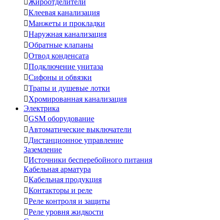

Жироотделители

Клеевая канализация

Манжеты и прокладки

Наружная канализация

Обратные клапаны

Отвод конденсата

Подключение унитаза

Сифоны и обвязки

Трапы и душевые лотки

Хромированная канализация
Электрика

GSM оборудование

Автоматические выключатели

Дистанционное управление
Заземление

Источники бесперебойного питания
Кабельная арматура

Кабельная продукция

Контакторы и реле

Реле контроля и защиты

Реле уровня жидкости