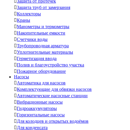

Защита от протечек

Защита труб от замерзания

Коллекторы

Краны

Манометры и термометры

Накопительные емкости

Счетчики воды

Трубопроводная арматура

Уплотнительные материалы

Герметизация ввода

Полив и благоустройство участка

Пожарное оборудование
Насосы

Автоматика для насосов

Комплектующие для обвязки насосов

Автоматические насосные станции

Вибрационные насосы

Гидроаккумуляторы

Горизонтальные насосы

Для колодцев и открытых водоёмов

Для конденсата