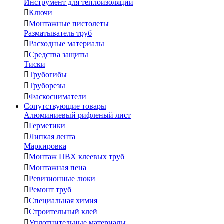
Инструмент для теплоизоляции

Ключи

Монтажные пистолеты
Разматыватель труб

Расходные материалы

Средства защиты
Тиски

Трубогибы

Труборезы

Фаскосниматели
Сопутствующие товары
Алюминиевый рифленый лист

Герметики

Липкая лента
Маркировка

Монтаж ПВХ клеевых труб

Монтажная пена

Ревизионные люки

Ремонт труб

Специальная химия

Строительный клей

Уплотнительные материалы