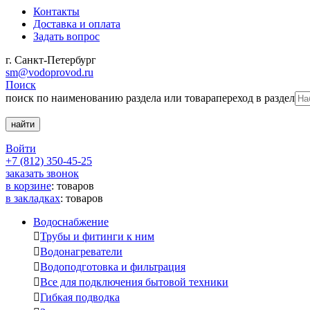
Контакты
Доставка и оплата
Задать вопрос
г. Санкт-Петербург
sm@vodoprovod.ru
Поиск
поиск по наименованию раздела или товара
переход в раздел
Войти
+7 (812) 350-45-25
заказать звонок
в корзине
:
товаров
в закладках
:
товаров
Водоснабжение

Трубы и фитинги к ним

Водонагреватели

Водоподготовка и фильтрация

Все для подключения бытовой техники

Гибкая подводка