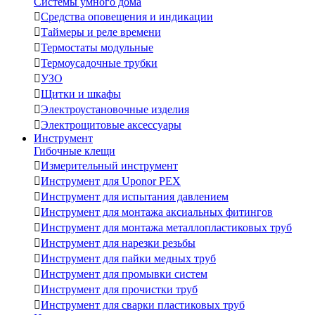
Системы умного дома

Средства оповещения и индикации

Таймеры и реле времени

Термостаты модульные

Термоусадочные трубки

УЗО

Щитки и шкафы

Электроустановочные изделия

Электрощитовые аксессуары
Инструмент
Гибочные клещи

Измерительный инструмент

Инструмент для Uponor PEX

Инструмент для испытания давлением

Инструмент для монтажа аксиальных фитингов

Инструмент для монтажа металлопластиковых труб

Инструмент для нарезки резьбы

Инструмент для пайки медных труб

Инструмент для промывки систем

Инструмент для прочистки труб

Инструмент для сварки пластиковых труб