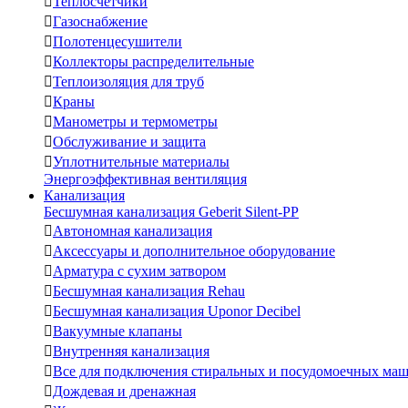

Теплосчетчики

Газоснабжение

Полотенцесушители

Коллекторы распределительные

Теплоизоляция для труб

Краны

Манометры и термометры

Обслуживание и защита

Уплотнительные материалы
Энергоэффективная вентиляция
Канализация
Бесшумная канализация Geberit Silent-PP

Автономная канализация

Аксессуары и дополнительное оборудование

Арматура с сухим затвором

Бесшумная канализация Rehau

Бесшумная канализация Uponor Decibel

Вакуумные клапаны

Внутренняя канализация

Все для подключения стиральных и посудомоечных ма

Дождевая и дренажная