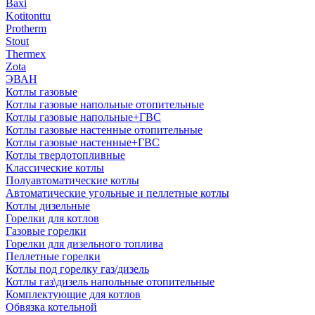
Baxi
Kotitonttu
Protherm
Stout
Thermex
Zota
ЭВАН
Котлы газовые
Котлы газовые напольные отопительные
Котлы газовые напольные+ГВС
Котлы газовые настенные отопительные
Котлы газовые настенные+ГВС
Котлы твердотопливные
Классические котлы
Полуавтоматические котлы
Автоматические угольные и пеллетные котлы
Котлы дизельные
Горелки для котлов
Газовые горелки
Горелки для дизельного топлива
Пеллетные горелки
Котлы под горелку газ/дизель
Котлы газ\дизель напольные отопительные
Комплектующие для котлов
Обвязка котельной