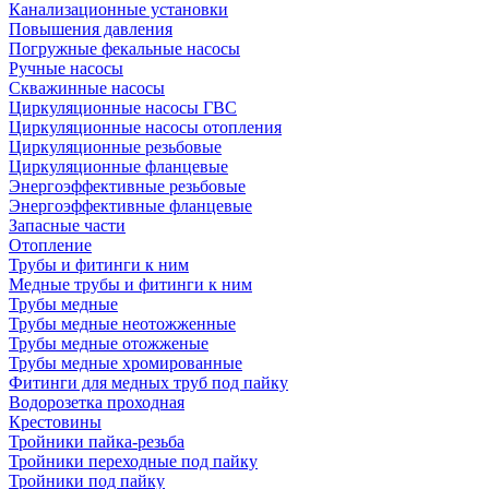
Канализационные установки
Повышения давления
Погружные фекальные насосы
Ручные насосы
Скважинные насосы
Циркуляционные насосы ГВС
Циркуляционные насосы отопления
Циркуляционные резьбовые
Циркуляционные фланцевые
Энергоэффективные резьбовые
Энергоэффективные фланцевые
Запасные части
Отопление
Трубы и фитинги к ним
Медные трубы и фитинги к ним
Трубы медные
Трубы медные неотожженные
Трубы медные отожженые
Трубы медные хромированные
Фитинги для медных труб под пайку
Водорозетка проходная
Крестовины
Тройники пайка-резьба
Тройники переходные под пайку
Тройники под пайку