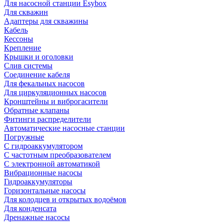
Для насосной станции Esybox
Для скважин
Адаптеры для скважины
Кабель
Кессоны
Крепление
Крышки и оголовки
Слив системы
Соединение кабеля
Для фекальных насосов
Для циркуляционных насосов
Кронштейны и виброгасители
Обратные клапаны
Фитинги распределители
Автоматические насосные станции
Погружные
С гидроаккумулятором
С частотным преобразователем
С электронной автоматикой
Вибрационные насосы
Гидроаккумуляторы
Горизонтальные насосы
Для колодцев и открытых водоёмов
Для конденсата
Дренажные насосы