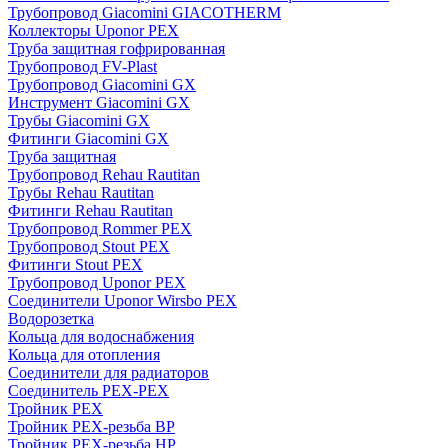
Трубопровод Giacomini GIACOTHERM
Коллекторы Uponor PEX
Труба защитная гофрированная
Трубопровод FV-Plast
Трубопровод Giacomini GX
Инструмент Giacomini GX
Трубы Giacomini GX
Фитинги Giacomini GX
Труба защитная
Трубопровод Rehau Rautitan
Трубы Rehau Rautitan
Фитинги Rehau Rautitan
Трубопровод Rommer PEX
Трубопровод Stout PEX
Фитинги Stout PEX
Трубопровод Uponor PEX
Соединители Uponor Wirsbo PEX
Водорозетка
Кольца для водоснабжения
Кольца для отопления
Соединители для радиаторов
Соединитель PEX-PEX
Тройник PEX
Тройник PEX-резьба ВР
Тройник PEX-резьба НР