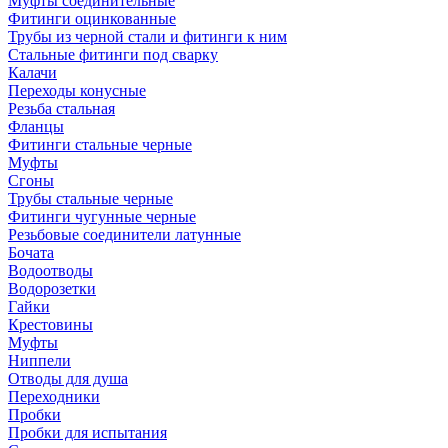
Муфты соединительные
Фитинги оцинкованные
Трубы из черной стали и фитинги к ним
Стальные фитинги под сварку
Калачи
Переходы конусные
Резьба стальная
Фланцы
Фитинги стальные черные
Муфты
Сгоны
Трубы стальные черные
Фитинги чугунные черные
Резьбовые соединители латунные
Бочата
Водоотводы
Водорозетки
Гайки
Крестовины
Муфты
Ниппели
Отводы для душа
Переходники
Пробки
Пробки для испытания