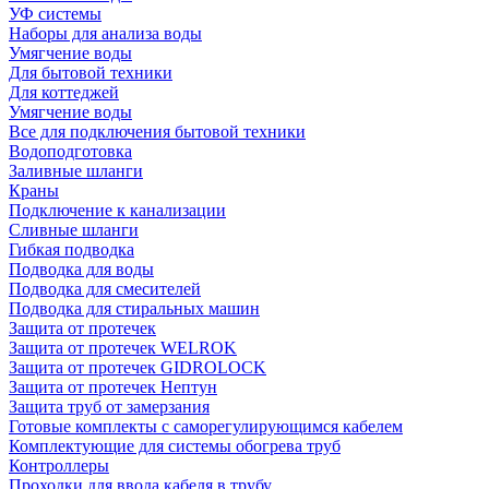
УФ системы
Наборы для анализа воды
Умягчение воды
Для бытовой техники
Для коттеджей
Умягчение воды
Все для подключения бытовой техники
Водоподготовка
Заливные шланги
Краны
Подключение к канализации
Сливные шланги
Гибкая подводка
Подводка для воды
Подводка для смесителей
Подводка для стиральных машин
Защита от протечек
Защита от протечек WELROK
Защита от протечек GIDROLOCK
Защита от протечек Нептун
Защита труб от замерзания
Готовые комплекты с саморегулирующимся кабелем
Комплектующие для системы обогрева труб
Контроллеры
Проходки для ввода кабеля в трубу