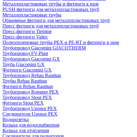
Металлопластиковые трубы и фитинги к ним
PUSH фитинги для металлопластиковых труб
Металлопластиковые трубы
Обжимные фитинги для металлопластиковых труб
Пресс фитинги для металлопластиковых труб
Пресс-фитинги Tiemme
Пресс-фитинги Valtec
Полиэтиленовые трубы PEX и PE-RT и фитинги к ним
Трубопровод Giacomini GIACOTHERM
Трубопровод FV-Plast
Трубопровод Giacomini GX
Труба Giacomini GX
Фитинги Giacomini GX
Трубопровод Rehau Rautitan
Трубы Rehau Rautitan
Фитинги Rehau Rautitan
Трубопровод Rommer PEX
Трубопровод Stout PEX
Фитинги Stout PEX
Трубопровод Uponor PEX
Соединители Uponor PEX
Водорозетка
Кольца для водоснабжения
Кольца для отопления
Соединители для радиаторов