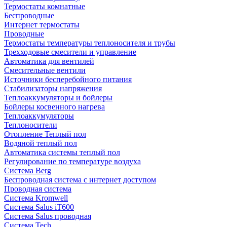
Термостаты комнатные
Беспроводные
Интернет термостаты
Проводные
Термостаты температуры теплоносителя и трубы
Трехходовые смесители и управление
Автоматика для вентилей
Смесительные вентили
Источники бесперебойного питания
Стабилизаторы напряжения
Теплоаккумуляторы и бойлеры
Бойлеры косвенного нагрева
Теплоаккумуляторы
Теплоносители
Отопление Теплый пол
Водяной теплый пол
Автоматика системы теплый пол
Регулирование по температуре воздуха
Система Berg
Беспроводная система с интернет доступом
Проводная система
Система Kromwell
Система Salus iT600
Система Salus проводная
Система Tech