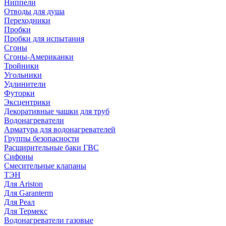
Ниппели
Отводы для душа
Переходники
Пробки
Пробки для испытания
Сгоны
Сгоны-Американки
Тройники
Угольники
Удлинители
Футорки
Эксцентрики
Декоративные чашки для труб
Водонагреватели
Арматура для водонагревателей
Группы безопасности
Расширительные баки ГВС
Сифоны
Смесительные клапаны
ТЭН
Для Ariston
Для Garanterm
Для Реал
Для Термекс
Водонагреватели газовые