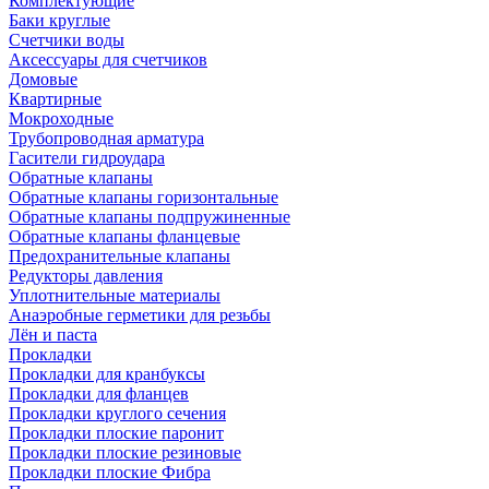
Комплектующие
Баки круглые
Счетчики воды
Аксессуары для счетчиков
Домовые
Квартирные
Мокроходные
Трубопроводная арматура
Гасители гидроудара
Обратные клапаны
Обратные клапаны горизонтальные
Обратные клапаны подпружиненные
Обратные клапаны фланцевые
Предохранительные клапаны
Редукторы давления
Уплотнительные материалы
Анаэробные герметики для резьбы
Лён и паста
Прокладки
Прокладки для кранбуксы
Прокладки для фланцев
Прокладки круглого сечения
Прокладки плоские паронит
Прокладки плоские резиновые
Прокладки плоские Фибра