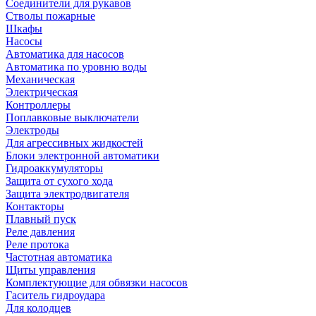
Соединители для рукавов
Стволы пожарные
Шкафы
Насосы
Автоматика для насосов
Автоматика по уровню воды
Механическая
Электрическая
Контроллеры
Поплавковые выключатели
Электроды
Для агрессивных жидкостей
Блоки электронной автоматики
Гидроаккумуляторы
Защита от сухого хода
Защита электродвигателя
Контакторы
Плавный пуск
Реле давления
Реле протока
Частотная автоматика
Щиты управления
Комплектующие для обвязки насосов
Гаситель гидроудара
Для колодцев