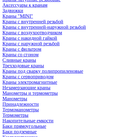
Аксессуары к кранам
Задвижки
Краны "MINI"
Краны с внутренней резьбой
Краны с внутренней-наружной резьбой
Краны с воздухоотводчиком
Краны с накидной гайкой
Краны с наружной резьбой
Краны с фильтром
Краны со сгоном
Сливные краны
Трехходовые краны
Краны под сварку полипропиленовые
Краны с сервоприводом
Краны электромагнитные
Незамерзающие краны
Манометры и термометры
Манометры
Принадлежности
Термоманометры
Термометры
Накопительные емкости
Баки прямоугольные
Баки подземные