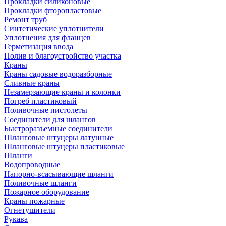
Прокладки силиконовые
Прокладки фторопластовые
Ремонт труб
Синтетические уплотнители
Уплотнения для фланцев
Герметизация ввода
Полив и благоустройство участка
Краны
Краны садовые водоразборные
Сливные краны
Незамерзающие краны и колонки
Погреб пластиковый
Поливочные пистолеты
Соединители для шлангов
Быстроразъемные соединители
Шланговые штуцеры латунные
Шланговые штуцеры пластиковые
Шланги
Водопроводные
Напорно-всасывающие шланги
Поливочные шланги
Пожарное оборудование
Краны пожарные
Огнетушители
Рукава