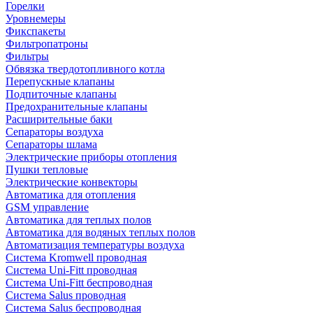
Горелки
Уровнемеры
Фикспакеты
Фильтропатроны
Фильтры
Обвязка твердотопливного котла
Перепускные клапаны
Подпиточные клапаны
Предохранительные клапаны
Расширительные баки
Сепараторы воздуха
Сепараторы шлама
Электрические приборы отопления
Пушки тепловые
Электрические конвекторы
Автоматика для отопления
GSM управление
Автоматика для теплых полов
Автоматика для водяных теплых полов
Автоматизация температуры воздуха
Система Kromwell проводная
Система Uni-Fitt проводная
Система Uni-Fitt беспроводная
Система Salus проводная
Система Salus беспроводная