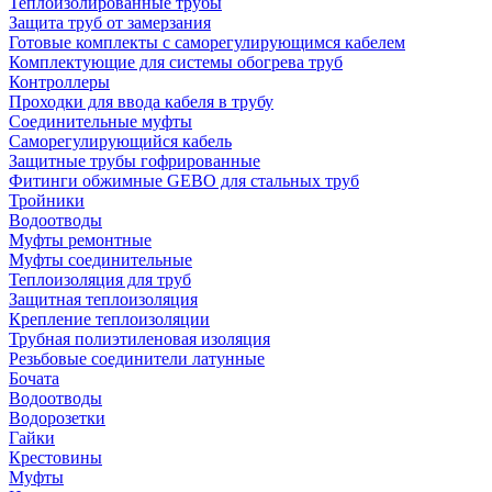
Теплоизолированные трубы
Защита труб от замерзания
Готовые комплекты с саморегулирующимся кабелем
Комплектующие для системы обогрева труб
Контроллеры
Проходки для ввода кабеля в трубу
Соединительные муфты
Саморегулирующийся кабель
Защитные трубы гофрированные
Фитинги обжимные GEBO для стальных труб
Тройники
Водоотводы
Муфты ремонтные
Муфты соединительные
Теплоизоляция для труб
Защитная теплоизоляция
Крепление теплоизоляции
Трубная полиэтиленовая изоляция
Резьбовые соединители латунные
Бочата
Водоотводы
Водорозетки
Гайки
Крестовины
Муфты