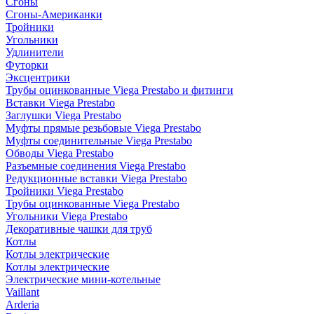
Сгоны
Сгоны-Американки
Тройники
Угольники
Удлинители
Футорки
Эксцентрики
Трубы оцинкованные Viega Prestabo и фитинги
Вставки Viega Prestabo
Заглушки Viega Prestabo
Муфты прямые резьбовые Viega Prestabo
Муфты соединительные Viega Prestabo
Обводы Viega Prestabo
Разъемные соединения Viega Prestabo
Редукционные вставки Viega Prestabo
Тройники Viega Prestabo
Трубы оцинкованные Viega Prestabo
Угольники Viega Prestabo
Декоративные чашки для труб
Котлы
Котлы электрические
Котлы электрические
Электрические мини-котельные
Vaillant
Arderia