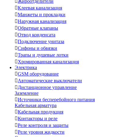

Жироотделители

Клеевая канализация

Манжеты и прокладки

Наружная канализация

Обратные клапаны

Отвод конденсата

Подключение унитаза

Сифоны и обвязки

Трапы и душевые лотки

Хромированная канализация
Электрика

GSM оборудование

Автоматические выключатели

Дистанционное управление
Заземление

Источники бесперебойного питания
Кабельная арматура

Кабельная продукция

Контакторы и реле

Реле контроля и защиты

Реле уровня жидкости