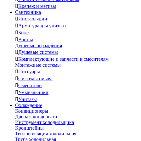

Крепеж и метизы
Сантехника

Инсталляции

Арматура для унитаза

Биде

Ванны
Душевые ограждения

Душевые системы

Комплектующие и запчасти к смесителям
Монтажные системы

Писсуары

Системы смыва

Смесители

Умывальники

Унитазы
Охлаждение
Кондиционеры
Дренаж конденсата
Инструмент холодильщика
Кронштейны
Теплоизоляция холодильная
Труба холодильная