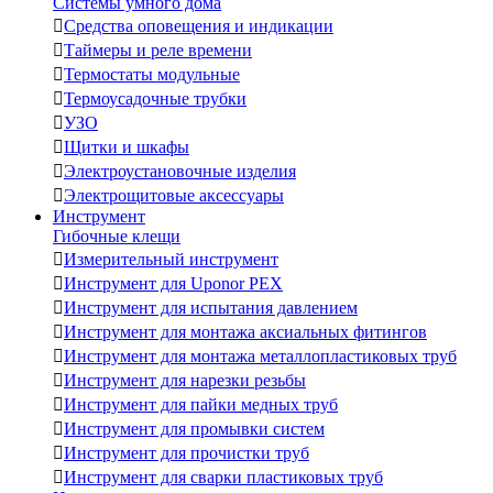
Системы умного дома

Средства оповещения и индикации

Таймеры и реле времени

Термостаты модульные

Термоусадочные трубки

УЗО

Щитки и шкафы

Электроустановочные изделия

Электрощитовые аксессуары
Инструмент
Гибочные клещи

Измерительный инструмент

Инструмент для Uponor PEX

Инструмент для испытания давлением

Инструмент для монтажа аксиальных фитингов

Инструмент для монтажа металлопластиковых труб

Инструмент для нарезки резьбы

Инструмент для пайки медных труб

Инструмент для промывки систем

Инструмент для прочистки труб

Инструмент для сварки пластиковых труб