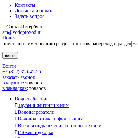
Контакты
Доставка и оплата
Задать вопрос
г. Санкт-Петербург
sm@vodoprovod.ru
Поиск
поиск по наименованию раздела или товара
переход в раздел
Войти
+7 (812) 350-45-25
заказать звонок
в корзине
:
товаров
в закладках
:
товаров
Водоснабжение

Трубы и фитинги к ним

Водонагреватели

Водоподготовка и фильтрация

Все для подключения бытовой техники

Гибкая подводка