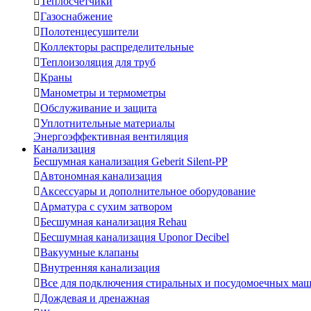

Теплосчетчики

Газоснабжение

Полотенцесушители

Коллекторы распределительные

Теплоизоляция для труб

Краны

Манометры и термометры

Обслуживание и защита

Уплотнительные материалы
Энергоэффективная вентиляция
Канализация
Бесшумная канализация Geberit Silent-PP

Автономная канализация

Аксессуары и дополнительное оборудование

Арматура с сухим затвором

Бесшумная канализация Rehau

Бесшумная канализация Uponor Decibel

Вакуумные клапаны

Внутренняя канализация

Все для подключения стиральных и посудомоечных ма

Дождевая и дренажная