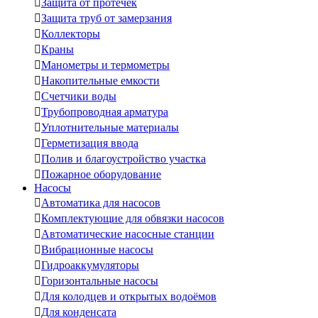

Защита от протечек

Защита труб от замерзания

Коллекторы

Краны

Манометры и термометры

Накопительные емкости

Счетчики воды

Трубопроводная арматура

Уплотнительные материалы

Герметизация ввода

Полив и благоустройство участка

Пожарное оборудование
Насосы

Автоматика для насосов

Комплектующие для обвязки насосов

Автоматические насосные станции

Вибрационные насосы

Гидроаккумуляторы

Горизонтальные насосы

Для колодцев и открытых водоёмов

Для конденсата