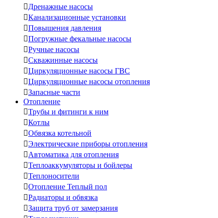

Дренажные насосы

Канализационные установки

Повышения давления

Погружные фекальные насосы

Ручные насосы

Скважинные насосы

Циркуляционные насосы ГВС

Циркуляционные насосы отопления

Запасные части
Отопление

Трубы и фитинги к ним

Котлы

Обвязка котельной

Электрические приборы отопления

Автоматика для отопления

Теплоаккумуляторы и бойлеры

Теплоносители

Отопление Теплый пол

Радиаторы и обвязка

Защита труб от замерзания