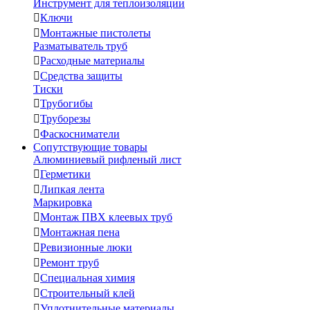
Инструмент для теплоизоляции

Ключи

Монтажные пистолеты
Разматыватель труб

Расходные материалы

Средства защиты
Тиски

Трубогибы

Труборезы

Фаскосниматели
Сопутствующие товары
Алюминиевый рифленый лист

Герметики

Липкая лента
Маркировка

Монтаж ПВХ клеевых труб

Монтажная пена

Ревизионные люки

Ремонт труб

Специальная химия

Строительный клей

Уплотнительные материалы