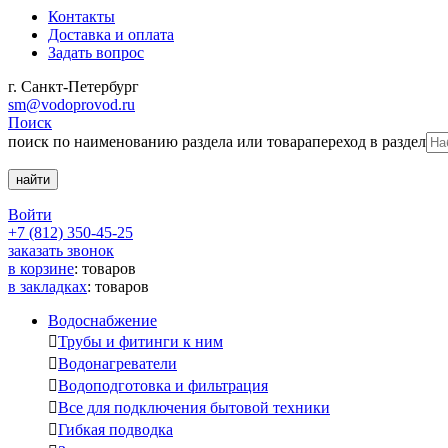
Контакты
Доставка и оплата
Задать вопрос
г. Санкт-Петербург
sm@vodoprovod.ru
Поиск
поиск по наименованию раздела или товара
переход в раздел
Войти
+7 (812) 350-45-25
заказать звонок
в корзине
:
товаров
в закладках
:
товаров
Водоснабжение

Трубы и фитинги к ним

Водонагреватели

Водоподготовка и фильтрация

Все для подключения бытовой техники

Гибкая подводка