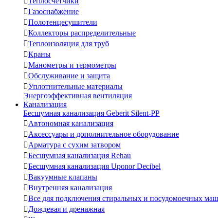

Теплосчетчики

Газоснабжение

Полотенцесушители

Коллекторы распределительные

Теплоизоляция для труб

Краны

Манометры и термометры

Обслуживание и защита

Уплотнительные материалы
Энергоэффективная вентиляция
Канализация
Бесшумная канализация Geberit Silent-PP

Автономная канализация

Аксессуары и дополнительное оборудование

Арматура с сухим затвором

Бесшумная канализация Rehau

Бесшумная канализация Uponor Decibel

Вакуумные клапаны

Внутренняя канализация

Все для подключения стиральных и посудомоечных ма

Дождевая и дренажная