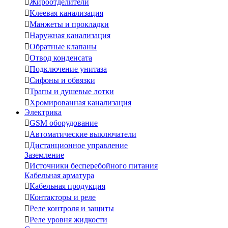

Жироотделители

Клеевая канализация

Манжеты и прокладки

Наружная канализация

Обратные клапаны

Отвод конденсата

Подключение унитаза

Сифоны и обвязки

Трапы и душевые лотки

Хромированная канализация
Электрика

GSM оборудование

Автоматические выключатели

Дистанционное управление
Заземление

Источники бесперебойного питания
Кабельная арматура

Кабельная продукция

Контакторы и реле

Реле контроля и защиты

Реле уровня жидкости