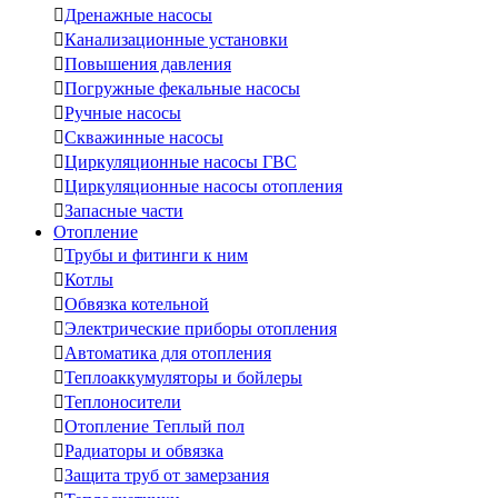

Дренажные насосы

Канализационные установки

Повышения давления

Погружные фекальные насосы

Ручные насосы

Скважинные насосы

Циркуляционные насосы ГВС

Циркуляционные насосы отопления

Запасные части
Отопление

Трубы и фитинги к ним

Котлы

Обвязка котельной

Электрические приборы отопления

Автоматика для отопления

Теплоаккумуляторы и бойлеры

Теплоносители

Отопление Теплый пол

Радиаторы и обвязка

Защита труб от замерзания