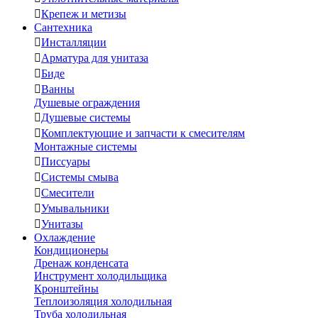

Крепеж и метизы
Сантехника

Инсталляции

Арматура для унитаза

Биде

Ванны
Душевые ограждения

Душевые системы

Комплектующие и запчасти к смесителям
Монтажные системы

Писсуары

Системы смыва

Смесители

Умывальники

Унитазы
Охлаждение
Кондиционеры
Дренаж конденсата
Инструмент холодильщика
Кронштейны
Теплоизоляция холодильная
Труба холодильная