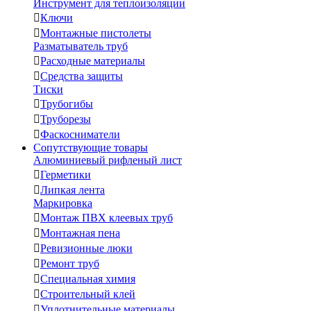
Инструмент для теплоизоляции

Ключи

Монтажные пистолеты
Разматыватель труб

Расходные материалы

Средства защиты
Тиски

Трубогибы

Труборезы

Фаскосниматели
Сопутствующие товары
Алюминиевый рифленый лист

Герметики

Липкая лента
Маркировка

Монтаж ПВХ клеевых труб

Монтажная пена

Ревизионные люки

Ремонт труб

Специальная химия

Строительный клей

Уплотнительные материалы