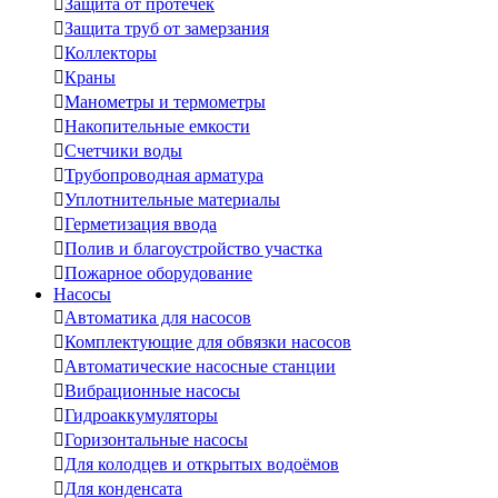

Защита от протечек

Защита труб от замерзания

Коллекторы

Краны

Манометры и термометры

Накопительные емкости

Счетчики воды

Трубопроводная арматура

Уплотнительные материалы

Герметизация ввода

Полив и благоустройство участка

Пожарное оборудование
Насосы

Автоматика для насосов

Комплектующие для обвязки насосов

Автоматические насосные станции

Вибрационные насосы

Гидроаккумуляторы

Горизонтальные насосы

Для колодцев и открытых водоёмов

Для конденсата