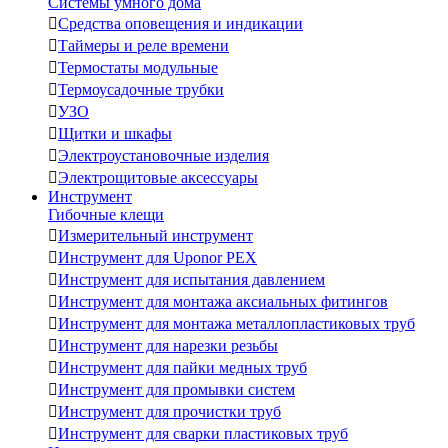
Системы умного дома

Средства оповещения и индикации

Таймеры и реле времени

Термостаты модульные

Термоусадочные трубки

УЗО

Щитки и шкафы

Электроустановочные изделия

Электрощитовые аксессуары
Инструмент
Гибочные клещи

Измерительный инструмент

Инструмент для Uponor PEX

Инструмент для испытания давлением

Инструмент для монтажа аксиальных фитингов

Инструмент для монтажа металлопластиковых труб

Инструмент для нарезки резьбы

Инструмент для пайки медных труб

Инструмент для промывки систем

Инструмент для прочистки труб

Инструмент для сварки пластиковых труб