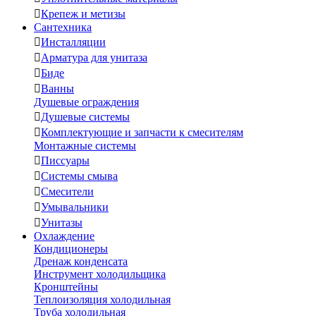

Крепеж и метизы
Сантехника

Инсталляции

Арматура для унитаза

Биде

Ванны
Душевые ограждения

Душевые системы

Комплектующие и запчасти к смесителям
Монтажные системы

Писсуары

Системы смыва

Смесители

Умывальники

Унитазы
Охлаждение
Кондиционеры
Дренаж конденсата
Инструмент холодильщика
Кронштейны
Теплоизоляция холодильная
Труба холодильная