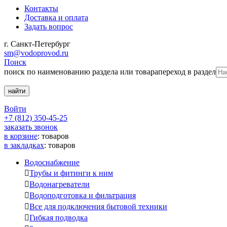
Контакты
Доставка и оплата
Задать вопрос
г. Санкт-Петербург
sm@vodoprovod.ru
Поиск
поиск по наименованию раздела или товара
переход в раздел
Войти
+7 (812) 350-45-25
заказать звонок
в корзине
:
товаров
в закладках
:
товаров
Водоснабжение

Трубы и фитинги к ним

Водонагреватели

Водоподготовка и фильтрация

Все для подключения бытовой техники

Гибкая подводка