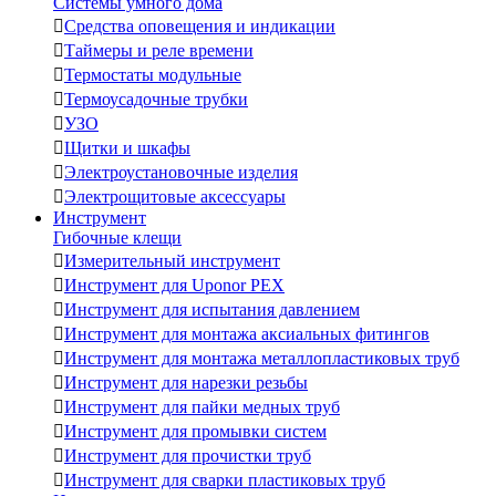
Системы умного дома

Средства оповещения и индикации

Таймеры и реле времени

Термостаты модульные

Термоусадочные трубки

УЗО

Щитки и шкафы

Электроустановочные изделия

Электрощитовые аксессуары
Инструмент
Гибочные клещи

Измерительный инструмент

Инструмент для Uponor PEX

Инструмент для испытания давлением

Инструмент для монтажа аксиальных фитингов

Инструмент для монтажа металлопластиковых труб

Инструмент для нарезки резьбы

Инструмент для пайки медных труб

Инструмент для промывки систем

Инструмент для прочистки труб

Инструмент для сварки пластиковых труб