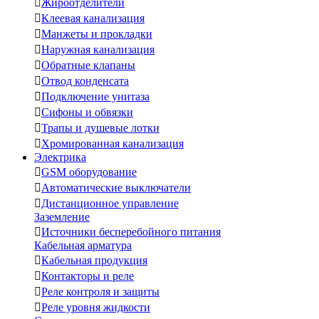

Жироотделители

Клеевая канализация

Манжеты и прокладки

Наружная канализация

Обратные клапаны

Отвод конденсата

Подключение унитаза

Сифоны и обвязки

Трапы и душевые лотки

Хромированная канализация
Электрика

GSM оборудование

Автоматические выключатели

Дистанционное управление
Заземление

Источники бесперебойного питания
Кабельная арматура

Кабельная продукция

Контакторы и реле

Реле контроля и защиты

Реле уровня жидкости