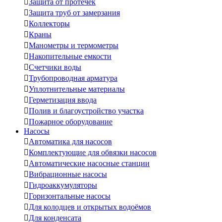

Защита от протечек

Защита труб от замерзания

Коллекторы

Краны

Манометры и термометры

Накопительные емкости

Счетчики воды

Трубопроводная арматура

Уплотнительные материалы

Герметизация ввода

Полив и благоустройство участка

Пожарное оборудование
Насосы

Автоматика для насосов

Комплектующие для обвязки насосов

Автоматические насосные станции

Вибрационные насосы

Гидроаккумуляторы

Горизонтальные насосы

Для колодцев и открытых водоёмов

Для конденсата