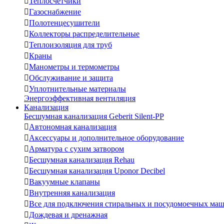

Теплосчетчики

Газоснабжение

Полотенцесушители

Коллекторы распределительные

Теплоизоляция для труб

Краны

Манометры и термометры

Обслуживание и защита

Уплотнительные материалы
Энергоэффективная вентиляция
Канализация
Бесшумная канализация Geberit Silent-PP

Автономная канализация

Аксессуары и дополнительное оборудование

Арматура с сухим затвором

Бесшумная канализация Rehau

Бесшумная канализация Uponor Decibel

Вакуумные клапаны

Внутренняя канализация

Все для подключения стиральных и посудомоечных ма

Дождевая и дренажная