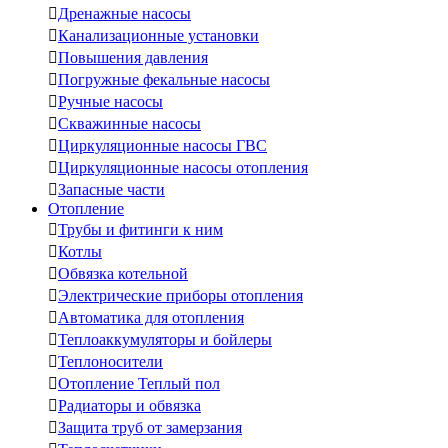

Дренажные насосы

Канализационные установки

Повышения давления

Погружные фекальные насосы

Ручные насосы

Скважинные насосы

Циркуляционные насосы ГВС

Циркуляционные насосы отопления

Запасные части
Отопление

Трубы и фитинги к ним

Котлы

Обвязка котельной

Электрические приборы отопления

Автоматика для отопления

Теплоаккумуляторы и бойлеры

Теплоносители

Отопление Теплый пол

Радиаторы и обвязка

Защита труб от замерзания