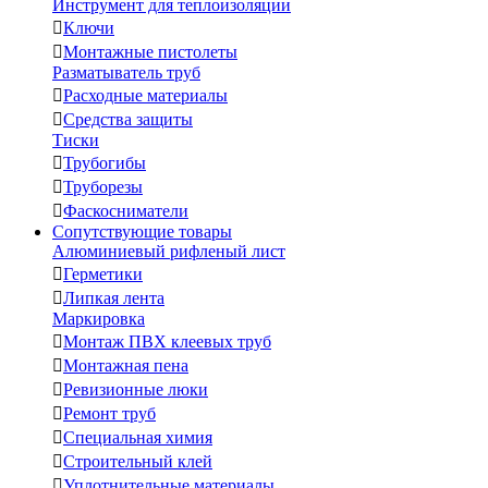
Инструмент для теплоизоляции

Ключи

Монтажные пистолеты
Разматыватель труб

Расходные материалы

Средства защиты
Тиски

Трубогибы

Труборезы

Фаскосниматели
Сопутствующие товары
Алюминиевый рифленый лист

Герметики

Липкая лента
Маркировка

Монтаж ПВХ клеевых труб

Монтажная пена

Ревизионные люки

Ремонт труб

Специальная химия

Строительный клей

Уплотнительные материалы