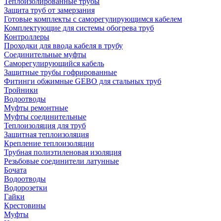
Теплоизолированные трубы
Защита труб от замерзания
Готовые комплекты с саморегулирующимся кабелем
Комплектующие для системы обогрева труб
Контроллеры
Проходки для ввода кабеля в трубу
Соединительные муфты
Саморегулирующийся кабель
Защитные трубы гофрированные
Фитинги обжимные GEBO для стальных труб
Тройники
Водоотводы
Муфты ремонтные
Муфты соединительные
Теплоизоляция для труб
Защитная теплоизоляция
Крепление теплоизоляции
Трубная полиэтиленовая изоляция
Резьбовые соединители латунные
Бочата
Водоотводы
Водорозетки
Гайки
Крестовины
Муфты