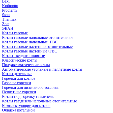
Baxi
Kotitonttu
Protherm
Stout
Thermex
Zota
ЭВАН
Котлы газовые
Котлы газовые напольные отопительные
Котлы газовые напольные+ГВС
Котлы газовые настенные отопительные
Котлы газовые настенные+ГВС
Котлы твердотопливные
Классические котлы
Полуавтоматические котлы
Автоматические угольные и пеллетные котлы
Котлы дизельные
Горелки для котлов
Газовые горелки
Горелки для дизельного топлива
Пеллетные горелки
Котлы под горелку газ/дизель
Котлы газ\дизель напольные отопительные
Комплектующие для котлов
Обвязка котельной