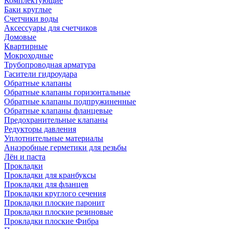
Комплектующие
Баки круглые
Счетчики воды
Аксессуары для счетчиков
Домовые
Квартирные
Мокроходные
Трубопроводная арматура
Гасители гидроудара
Обратные клапаны
Обратные клапаны горизонтальные
Обратные клапаны подпружиненные
Обратные клапаны фланцевые
Предохранительные клапаны
Редукторы давления
Уплотнительные материалы
Анаэробные герметики для резьбы
Лён и паста
Прокладки
Прокладки для кранбуксы
Прокладки для фланцев
Прокладки круглого сечения
Прокладки плоские паронит
Прокладки плоские резиновые
Прокладки плоские Фибра