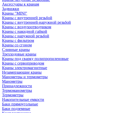
Аксессуары к кранам
Задвижки
Краны "MINI"
Краны с внутренней резьбой
Краны с внутренней-наружной резьбой
Краны с воздухоотводчиком
Краны с накидной гайкой
Краны с наружной резьбой
Краны с фильтром
Краны со сгоном
Сливные краны
Трехходовые краны
Краны под сварку полипропиленовые
Краны с сервоприводом
Краны электромагнитные
Незамерзающие краны
Манометры и термометры
Манометры
Принадлежности
Термоманометры
Термометры
Накопительные емкости
Баки прямоугольные
Баки подземные