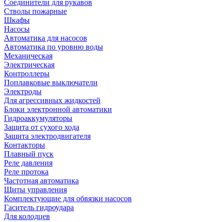
Соединители для рукавов
Стволы пожарные
Шкафы
Насосы
Автоматика для насосов
Автоматика по уровню воды
Механическая
Электрическая
Контроллеры
Поплавковые выключатели
Электроды
Для агрессивных жидкостей
Блоки электронной автоматики
Гидроаккумуляторы
Защита от сухого хода
Защита электродвигателя
Контакторы
Плавный пуск
Реле давления
Реле протока
Частотная автоматика
Щиты управления
Комплектующие для обвязки насосов
Гаситель гидроудара
Для колодцев