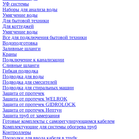
УФ системы
Наборы для анализа воды
Умягчение воды
Для бытовой техники
Для коттеджей
Умягчение воды
Все для подключения бытовой техники
Водоподготовка
Заливные шланги
Краны
Подключение к канализации
Сливные шланги
Гибкая подводка
Подводка для воды
Подводка для смесителей
Подводка для стиральных машин
Защита от протечек
Защита от протечек WELROK
Защита от протечек GIDROLOCK
Защита от протечек Нептун
Защита труб от замерзания
Готовые комплекты с саморегулирующимся кабелем
Комплектующие для системы обогрева труб
Контроллеры
Проходки для ввода кабеля в трубу