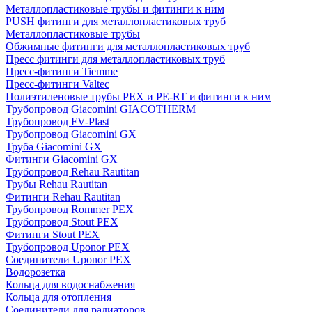
Металлопластиковые трубы и фитинги к ним
PUSH фитинги для металлопластиковых труб
Металлопластиковые трубы
Обжимные фитинги для металлопластиковых труб
Пресс фитинги для металлопластиковых труб
Пресс-фитинги Tiemme
Пресс-фитинги Valtec
Полиэтиленовые трубы PEX и PE-RT и фитинги к ним
Трубопровод Giacomini GIACOTHERM
Трубопровод FV-Plast
Трубопровод Giacomini GX
Труба Giacomini GX
Фитинги Giacomini GX
Трубопровод Rehau Rautitan
Трубы Rehau Rautitan
Фитинги Rehau Rautitan
Трубопровод Rommer PEX
Трубопровод Stout PEX
Фитинги Stout PEX
Трубопровод Uponor PEX
Соединители Uponor PEX
Водорозетка
Кольца для водоснабжения
Кольца для отопления
Соединители для радиаторов