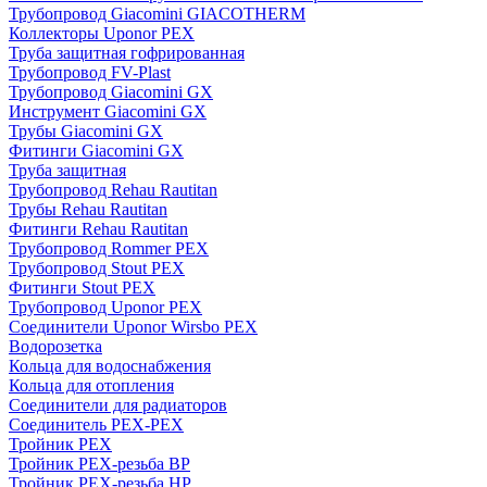
Трубопровод Giacomini GIACOTHERM
Коллекторы Uponor PEX
Труба защитная гофрированная
Трубопровод FV-Plast
Трубопровод Giacomini GX
Инструмент Giacomini GX
Трубы Giacomini GX
Фитинги Giacomini GX
Труба защитная
Трубопровод Rehau Rautitan
Трубы Rehau Rautitan
Фитинги Rehau Rautitan
Трубопровод Rommer PEX
Трубопровод Stout PEX
Фитинги Stout PEX
Трубопровод Uponor PEX
Соединители Uponor Wirsbo PEX
Водорозетка
Кольца для водоснабжения
Кольца для отопления
Соединители для радиаторов
Соединитель PEX-PEX
Тройник PEX
Тройник PEX-резьба ВР
Тройник PEX-резьба НР