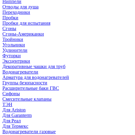
Ниппели
Отводы для душа
Переходники
Пробки
Пробки для испытания
Сгоны
Сгоны-Американки
Тройники
Угольники
Удлинители
Футорки
Эксцентрики
Декоративные чашки для труб
Водонагреватели
Арматура для водонагревателей
Группы безопасности
Расширительные баки ГВС
Сифоны
Смесительные клапаны
ТЭН
Для Ariston
Для Garanterm
Для Реал
Для Термекс
Водонагреватели газовые