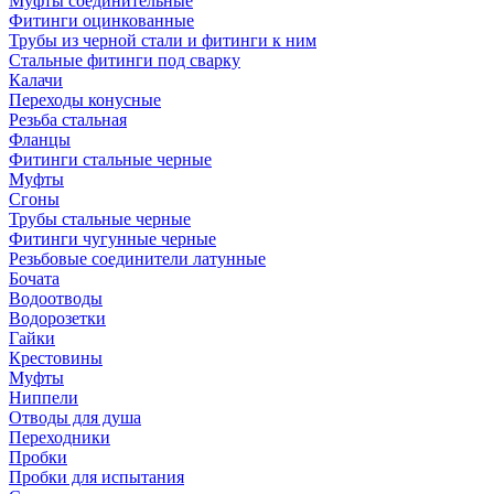
Муфты соединительные
Фитинги оцинкованные
Трубы из черной стали и фитинги к ним
Стальные фитинги под сварку
Калачи
Переходы конусные
Резьба стальная
Фланцы
Фитинги стальные черные
Муфты
Сгоны
Трубы стальные черные
Фитинги чугунные черные
Резьбовые соединители латунные
Бочата
Водоотводы
Водорозетки
Гайки
Крестовины
Муфты
Ниппели
Отводы для душа
Переходники
Пробки
Пробки для испытания