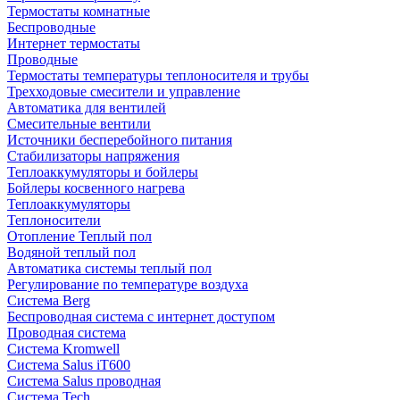
Термостаты комнатные
Беспроводные
Интернет термостаты
Проводные
Термостаты температуры теплоносителя и трубы
Трехходовые смесители и управление
Автоматика для вентилей
Смесительные вентили
Источники бесперебойного питания
Стабилизаторы напряжения
Теплоаккумуляторы и бойлеры
Бойлеры косвенного нагрева
Теплоаккумуляторы
Теплоносители
Отопление Теплый пол
Водяной теплый пол
Автоматика системы теплый пол
Регулирование по температуре воздуха
Система Berg
Беспроводная система с интернет доступом
Проводная система
Система Kromwell
Система Salus iT600
Система Salus проводная
Система Tech