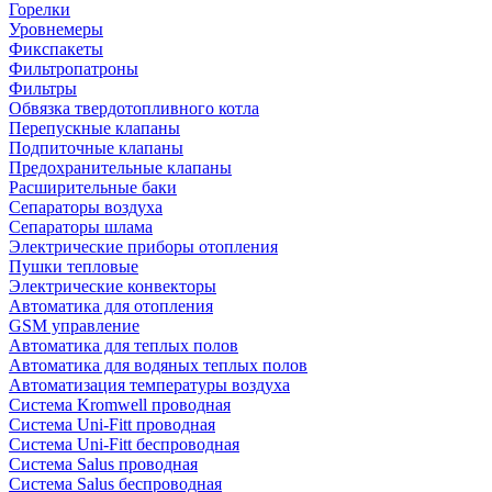
Горелки
Уровнемеры
Фикспакеты
Фильтропатроны
Фильтры
Обвязка твердотопливного котла
Перепускные клапаны
Подпиточные клапаны
Предохранительные клапаны
Расширительные баки
Сепараторы воздуха
Сепараторы шлама
Электрические приборы отопления
Пушки тепловые
Электрические конвекторы
Автоматика для отопления
GSM управление
Автоматика для теплых полов
Автоматика для водяных теплых полов
Автоматизация температуры воздуха
Система Kromwell проводная
Система Uni-Fitt проводная
Система Uni-Fitt беспроводная
Система Salus проводная
Система Salus беспроводная