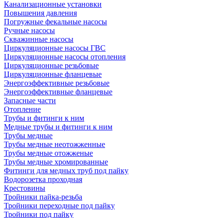
Канализационные установки
Повышения давления
Погружные фекальные насосы
Ручные насосы
Скважинные насосы
Циркуляционные насосы ГВС
Циркуляционные насосы отопления
Циркуляционные резьбовые
Циркуляционные фланцевые
Энергоэффективные резьбовые
Энергоэффективные фланцевые
Запасные части
Отопление
Трубы и фитинги к ним
Медные трубы и фитинги к ним
Трубы медные
Трубы медные неотожженные
Трубы медные отожженые
Трубы медные хромированные
Фитинги для медных труб под пайку
Водорозетка проходная
Крестовины
Тройники пайка-резьба
Тройники переходные под пайку
Тройники под пайку