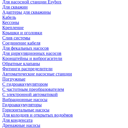
Для насосной станции Esybox
Для скважин
Адаптеры для скважины
Кабель
Кессоны
Крепление
Крышки и оголовки
Слив системы
Соединение кабеля
Для фекальных насосов
Для циркуляционных насосов
Кронштейны и виброгасители
Обратные клапаны
Фитинги распределители
Автоматические насосные станции
Погружные
С гидроаккумулятором
С частотным преобразователем
С электронной автоматикой
Вибрационные насосы
Гидроаккумуляторы
Горизонтальные насосы
Для колодцев и открытых водоёмов
Для конденсата
Дренажные насосы