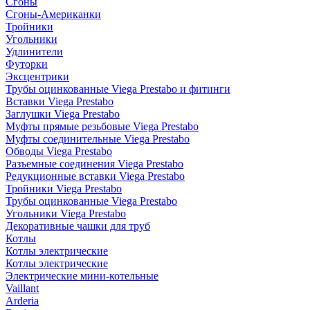
Сгоны
Сгоны-Американки
Тройники
Угольники
Удлинители
Футорки
Эксцентрики
Трубы оцинкованные Viega Prestabo и фитинги
Вставки Viega Prestabo
Заглушки Viega Prestabo
Муфты прямые резьбовые Viega Prestabo
Муфты соединительные Viega Prestabo
Обводы Viega Prestabo
Разъемные соединения Viega Prestabo
Редукционные вставки Viega Prestabo
Тройники Viega Prestabo
Трубы оцинкованные Viega Prestabo
Угольники Viega Prestabo
Декоративные чашки для труб
Котлы
Котлы электрические
Котлы электрические
Электрические мини-котельные
Vaillant
Arderia