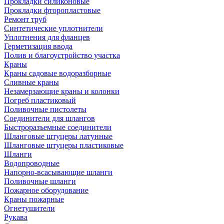
Прокладки силиконовые
Прокладки фторопластовые
Ремонт труб
Синтетические уплотнители
Уплотнения для фланцев
Герметизация ввода
Полив и благоустройство участка
Краны
Краны садовые водоразборные
Сливные краны
Незамерзающие краны и колонки
Погреб пластиковый
Поливочные пистолеты
Соединители для шлангов
Быстроразъемные соединители
Шланговые штуцеры латунные
Шланговые штуцеры пластиковые
Шланги
Водопроводные
Напорно-всасывающие шланги
Поливочные шланги
Пожарное оборудование
Краны пожарные
Огнетушители
Рукава