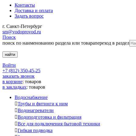
Контакты
Доставка и оплата
Задать вопрос
г. Санкт-Петербург
sm@vodoprovod.ru
Поиск
поиск по наименованию раздела или товара
переход в раздел
Войти
+7 (812) 350-45-25
заказать звонок
в корзине
:
товаров
в закладках
:
товаров
Водоснабжение

Трубы и фитинги к ним

Водонагреватели

Водоподготовка и фильтрация

Все для подключения бытовой техники

Гибкая подводка