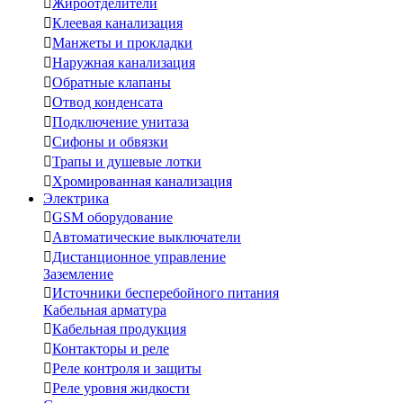

Жироотделители

Клеевая канализация

Манжеты и прокладки

Наружная канализация

Обратные клапаны

Отвод конденсата

Подключение унитаза

Сифоны и обвязки

Трапы и душевые лотки

Хромированная канализация
Электрика

GSM оборудование

Автоматические выключатели

Дистанционное управление
Заземление

Источники бесперебойного питания
Кабельная арматура

Кабельная продукция

Контакторы и реле

Реле контроля и защиты

Реле уровня жидкости