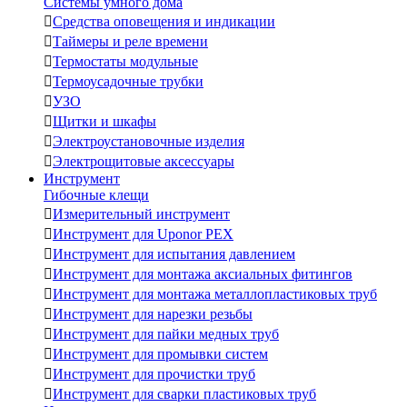
Системы умного дома

Средства оповещения и индикации

Таймеры и реле времени

Термостаты модульные

Термоусадочные трубки

УЗО

Щитки и шкафы

Электроустановочные изделия

Электрощитовые аксессуары
Инструмент
Гибочные клещи

Измерительный инструмент

Инструмент для Uponor PEX

Инструмент для испытания давлением

Инструмент для монтажа аксиальных фитингов

Инструмент для монтажа металлопластиковых труб

Инструмент для нарезки резьбы

Инструмент для пайки медных труб

Инструмент для промывки систем

Инструмент для прочистки труб

Инструмент для сварки пластиковых труб