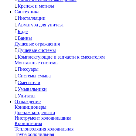

Крепеж и метизы
Сантехника

Инсталляции

Арматура для унитаза

Биде

Ванны
Душевые ограждения

Душевые системы

Комплектующие и запчасти к смесителям
Монтажные системы

Писсуары

Системы смыва

Смесители

Умывальники

Унитазы
Охлаждение
Кондиционеры
Дренаж конденсата
Инструмент холодильщика
Кронштейны
Теплоизоляция холодильная
Труба холодильная