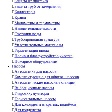

Защита от протечек

Защита труб от замерзания

Коллекторы

Краны

Манометры и термометры

Накопительные емкости

Счетчики воды

Трубопроводная арматура

Уплотнительные материалы

Герметизация ввода

Полив и благоустройство участка

Пожарное оборудование
Насосы

Автоматика для насосов

Комплектующие для обвязки насосов

Автоматические насосные станции

Вибрационные насосы

Гидроаккумуляторы

Горизонтальные насосы

Для колодцев и открытых водоёмов

Для конденсата