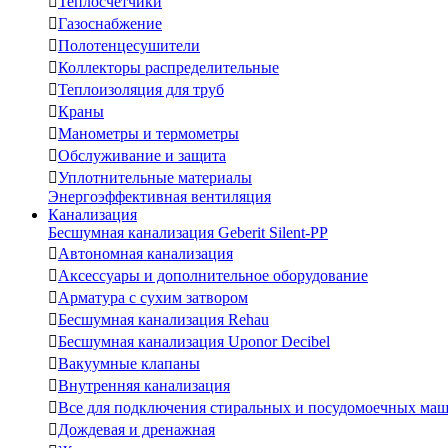

Теплосчетчики

Газоснабжение

Полотенцесушители

Коллекторы распределительные

Теплоизоляция для труб

Краны

Манометры и термометры

Обслуживание и защита

Уплотнительные материалы
Энергоэффективная вентиляция
Канализация
Бесшумная канализация Geberit Silent-PP

Автономная канализация

Аксессуары и дополнительное оборудование

Арматура с сухим затвором

Бесшумная канализация Rehau

Бесшумная канализация Uponor Decibel

Вакуумные клапаны

Внутренняя канализация

Все для подключения стиральных и посудомоечных ма

Дождевая и дренажная