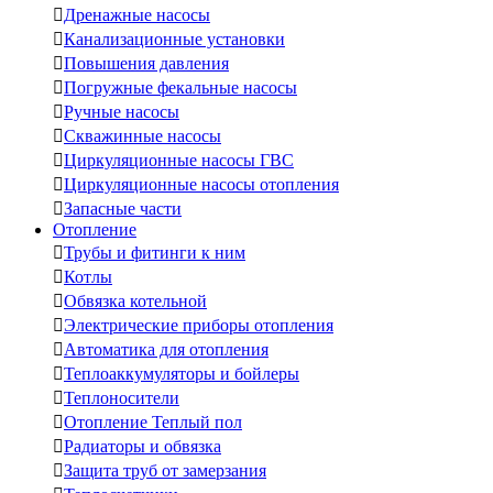

Дренажные насосы

Канализационные установки

Повышения давления

Погружные фекальные насосы

Ручные насосы

Скважинные насосы

Циркуляционные насосы ГВС

Циркуляционные насосы отопления

Запасные части
Отопление

Трубы и фитинги к ним

Котлы

Обвязка котельной

Электрические приборы отопления

Автоматика для отопления

Теплоаккумуляторы и бойлеры

Теплоносители

Отопление Теплый пол

Радиаторы и обвязка

Защита труб от замерзания