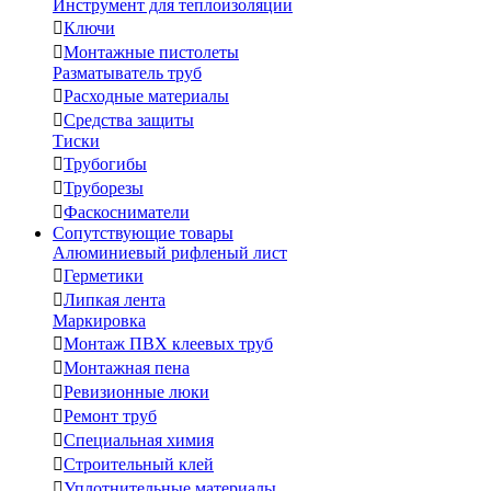
Инструмент для теплоизоляции

Ключи

Монтажные пистолеты
Разматыватель труб

Расходные материалы

Средства защиты
Тиски

Трубогибы

Труборезы

Фаскосниматели
Сопутствующие товары
Алюминиевый рифленый лист

Герметики

Липкая лента
Маркировка

Монтаж ПВХ клеевых труб

Монтажная пена

Ревизионные люки

Ремонт труб

Специальная химия

Строительный клей

Уплотнительные материалы