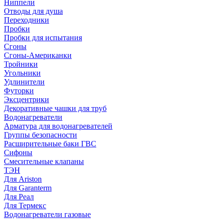
Ниппели
Отводы для душа
Переходники
Пробки
Пробки для испытания
Сгоны
Сгоны-Американки
Тройники
Угольники
Удлинители
Футорки
Эксцентрики
Декоративные чашки для труб
Водонагреватели
Арматура для водонагревателей
Группы безопасности
Расширительные баки ГВС
Сифоны
Смесительные клапаны
ТЭН
Для Ariston
Для Garanterm
Для Реал
Для Термекс
Водонагреватели газовые