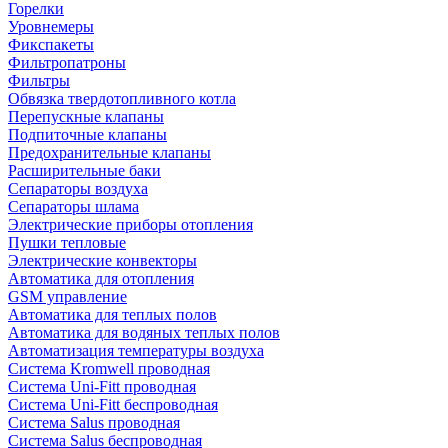
Горелки
Уровнемеры
Фикспакеты
Фильтропатроны
Фильтры
Обвязка твердотопливного котла
Перепускные клапаны
Подпиточные клапаны
Предохранительные клапаны
Расширительные баки
Сепараторы воздуха
Сепараторы шлама
Электрические приборы отопления
Пушки тепловые
Электрические конвекторы
Автоматика для отопления
GSM управление
Автоматика для теплых полов
Автоматика для водяных теплых полов
Автоматизация температуры воздуха
Система Kromwell проводная
Система Uni-Fitt проводная
Система Uni-Fitt беспроводная
Система Salus проводная
Система Salus беспроводная