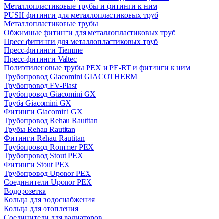
Металлопластиковые трубы и фитинги к ним
PUSH фитинги для металлопластиковых труб
Металлопластиковые трубы
Обжимные фитинги для металлопластиковых труб
Пресс фитинги для металлопластиковых труб
Пресс-фитинги Tiemme
Пресс-фитинги Valtec
Полиэтиленовые трубы PEX и PE-RT и фитинги к ним
Трубопровод Giacomini GIACOTHERM
Трубопровод FV-Plast
Трубопровод Giacomini GX
Труба Giacomini GX
Фитинги Giacomini GX
Трубопровод Rehau Rautitan
Трубы Rehau Rautitan
Фитинги Rehau Rautitan
Трубопровод Rommer PEX
Трубопровод Stout PEX
Фитинги Stout PEX
Трубопровод Uponor PEX
Соединители Uponor PEX
Водорозетка
Кольца для водоснабжения
Кольца для отопления
Соединители для радиаторов