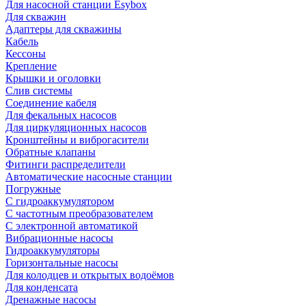
Для насосной станции Esybox
Для скважин
Адаптеры для скважины
Кабель
Кессоны
Крепление
Крышки и оголовки
Слив системы
Соединение кабеля
Для фекальных насосов
Для циркуляционных насосов
Кронштейны и виброгасители
Обратные клапаны
Фитинги распределители
Автоматические насосные станции
Погружные
С гидроаккумулятором
С частотным преобразователем
С электронной автоматикой
Вибрационные насосы
Гидроаккумуляторы
Горизонтальные насосы
Для колодцев и открытых водоёмов
Для конденсата
Дренажные насосы