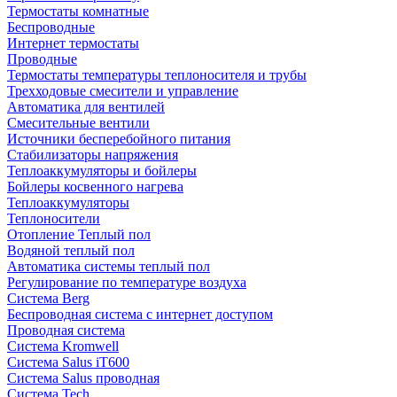
Термостаты комнатные
Беспроводные
Интернет термостаты
Проводные
Термостаты температуры теплоносителя и трубы
Трехходовые смесители и управление
Автоматика для вентилей
Смесительные вентили
Источники бесперебойного питания
Стабилизаторы напряжения
Теплоаккумуляторы и бойлеры
Бойлеры косвенного нагрева
Теплоаккумуляторы
Теплоносители
Отопление Теплый пол
Водяной теплый пол
Автоматика системы теплый пол
Регулирование по температуре воздуха
Система Berg
Беспроводная система с интернет доступом
Проводная система
Система Kromwell
Система Salus iT600
Система Salus проводная
Система Tech