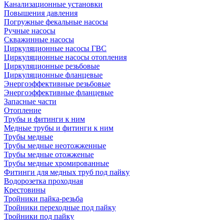
Канализационные установки
Повышения давления
Погружные фекальные насосы
Ручные насосы
Скважинные насосы
Циркуляционные насосы ГВС
Циркуляционные насосы отопления
Циркуляционные резьбовые
Циркуляционные фланцевые
Энергоэффективные резьбовые
Энергоэффективные фланцевые
Запасные части
Отопление
Трубы и фитинги к ним
Медные трубы и фитинги к ним
Трубы медные
Трубы медные неотожженные
Трубы медные отожженые
Трубы медные хромированные
Фитинги для медных труб под пайку
Водорозетка проходная
Крестовины
Тройники пайка-резьба
Тройники переходные под пайку
Тройники под пайку