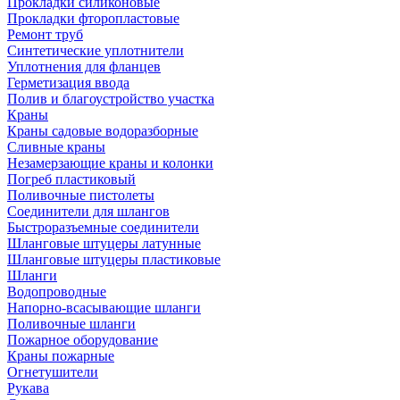
Прокладки силиконовые
Прокладки фторопластовые
Ремонт труб
Синтетические уплотнители
Уплотнения для фланцев
Герметизация ввода
Полив и благоустройство участка
Краны
Краны садовые водоразборные
Сливные краны
Незамерзающие краны и колонки
Погреб пластиковый
Поливочные пистолеты
Соединители для шлангов
Быстроразъемные соединители
Шланговые штуцеры латунные
Шланговые штуцеры пластиковые
Шланги
Водопроводные
Напорно-всасывающие шланги
Поливочные шланги
Пожарное оборудование
Краны пожарные
Огнетушители
Рукава