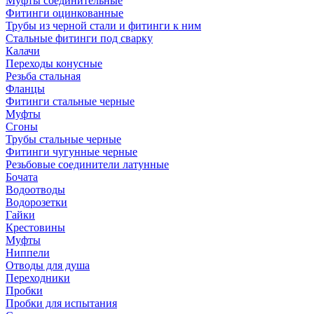
Муфты соединительные
Фитинги оцинкованные
Трубы из черной стали и фитинги к ним
Стальные фитинги под сварку
Калачи
Переходы конусные
Резьба стальная
Фланцы
Фитинги стальные черные
Муфты
Сгоны
Трубы стальные черные
Фитинги чугунные черные
Резьбовые соединители латунные
Бочата
Водоотводы
Водорозетки
Гайки
Крестовины
Муфты
Ниппели
Отводы для душа
Переходники
Пробки
Пробки для испытания