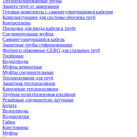
Теплоизолированные трубы
Защита труб от замерзания
Готовые комплекты с саморегулирующимся кабелем
Комплектующие для системы обогрева труб
Контроллеры
Проходки для ввода кабеля в трубу
Соединительные муфты
Саморегулирующийся кабель
Защитные трубы гофрированные
Фитинги обжимные GEBO для стальных труб
Тройники
Водоотводы
Муфты ремонтные
Муфты соединительные
Теплоизоляция для труб
Защитная теплоизоляция
Крепление теплоизоляции
Трубная полиэтиленовая изоляция
Резьбовые соединители латунные
Бочата
Водоотводы
Водорозетки
Гайки
Крестовины
Муфты