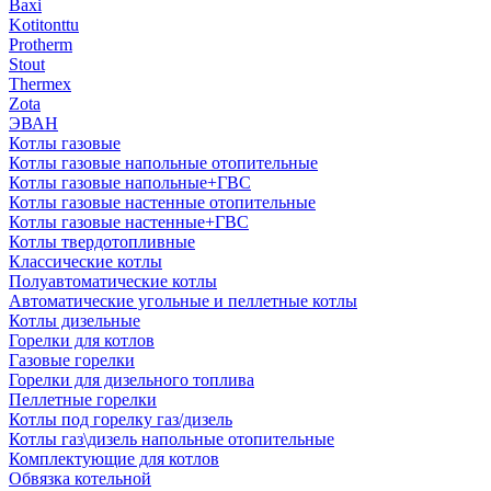
Baxi
Kotitonttu
Protherm
Stout
Thermex
Zota
ЭВАН
Котлы газовые
Котлы газовые напольные отопительные
Котлы газовые напольные+ГВС
Котлы газовые настенные отопительные
Котлы газовые настенные+ГВС
Котлы твердотопливные
Классические котлы
Полуавтоматические котлы
Автоматические угольные и пеллетные котлы
Котлы дизельные
Горелки для котлов
Газовые горелки
Горелки для дизельного топлива
Пеллетные горелки
Котлы под горелку газ/дизель
Котлы газ\дизель напольные отопительные
Комплектующие для котлов
Обвязка котельной