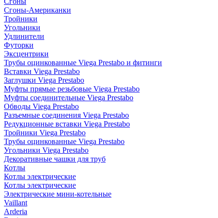
Сгоны
Сгоны-Американки
Тройники
Угольники
Удлинители
Футорки
Эксцентрики
Трубы оцинкованные Viega Prestabo и фитинги
Вставки Viega Prestabo
Заглушки Viega Prestabo
Муфты прямые резьбовые Viega Prestabo
Муфты соединительные Viega Prestabo
Обводы Viega Prestabo
Разъемные соединения Viega Prestabo
Редукционные вставки Viega Prestabo
Тройники Viega Prestabo
Трубы оцинкованные Viega Prestabo
Угольники Viega Prestabo
Декоративные чашки для труб
Котлы
Котлы электрические
Котлы электрические
Электрические мини-котельные
Vaillant
Arderia