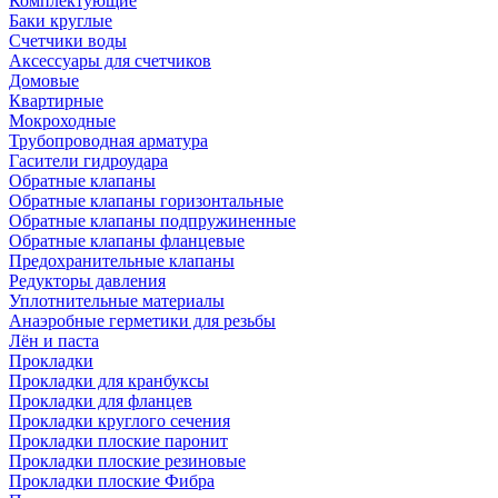
Комплектующие
Баки круглые
Счетчики воды
Аксессуары для счетчиков
Домовые
Квартирные
Мокроходные
Трубопроводная арматура
Гасители гидроудара
Обратные клапаны
Обратные клапаны горизонтальные
Обратные клапаны подпружиненные
Обратные клапаны фланцевые
Предохранительные клапаны
Редукторы давления
Уплотнительные материалы
Анаэробные герметики для резьбы
Лён и паста
Прокладки
Прокладки для кранбуксы
Прокладки для фланцев
Прокладки круглого сечения
Прокладки плоские паронит
Прокладки плоские резиновые
Прокладки плоские Фибра