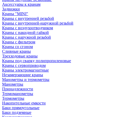
Аксессуары к кранам
Задвижки
Краны "MINI"
Краны с внутренней резьбой
Краны с внутренней-наружной резьбой
Краны с воздухоотводчиком
Краны с накидной гайкой
Краны с наружной резьбой
Краны с фильтром
Краны со сгоном
Сливные краны
Трехходовые краны
Краны под сварку полипропиленовые
Краны с сервоприводом
Краны электромагнитные
Незамерзающие краны
Манометры и термометры
Манометры
Принадлежности
Термоманометры
Термометры
Накопительные емкости
Баки прямоугольные
Баки подземные