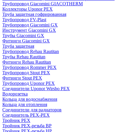
Трубопровод Giacomini GIACOTHERM
Коллекторы Uponor PEX
Труба защитная гофрированная
Трубопровод FV-Plast
Трубопровод Giacomini GX
Инструмент Giacomini GX
Трубы Giacomini GX
Фитинги Giacomini GX
Труба защитная
Трубопровод Rehau Rautitan
Трубы Rehau Rautitan
Фитинги Rehau Rautitan
Трубопровод Rommer PEX
Трубопровод Stout PEX
Фитинги Stout PEX
Трубопровод Uponor PEX
Соединители Uponor Wirsbo PEX
Водорозетка
Кольца для водоснабжения
Кольца для отопления
Соединители для радиаторов
Соединитель PEX-PEX
Тройник PEX
Тройник PEX-резьба ВР
Тройник PEX-резьба НР