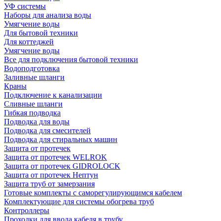
УФ системы
Наборы для анализа воды
Умягчение воды
Для бытовой техники
Для коттеджей
Умягчение воды
Все для подключения бытовой техники
Водоподготовка
Заливные шланги
Краны
Подключение к канализации
Сливные шланги
Гибкая подводка
Подводка для воды
Подводка для смесителей
Подводка для стиральных машин
Защита от протечек
Защита от протечек WELROK
Защита от протечек GIDROLOCK
Защита от протечек Нептун
Защита труб от замерзания
Готовые комплекты с саморегулирующимся кабелем
Комплектующие для системы обогрева труб
Контроллеры
Проходки для ввода кабеля в трубу