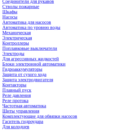
Соединители для рукавов
Стволы пожарные
Шкафы
Насосы
Автоматика для насосов
Автоматика по уровню воды
Механическая
Электрическая
Контроллеры
Поплавковые выключатели
Электроды
Для агрессивных жидкостей
Блоки электронной автоматики
Гидроаккумуляторы
Защита от сухого хода
Защита электродвигателя
Контакторы
Плавный пуск
Реле давления
Реле протока
Частотная автоматика
Щиты управления
Комплектующие для обвязки насосов
Гаситель гидроудара
Для колодцев