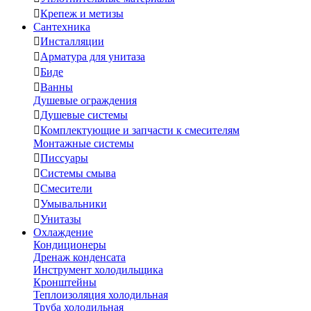

Крепеж и метизы
Сантехника

Инсталляции

Арматура для унитаза

Биде

Ванны
Душевые ограждения

Душевые системы

Комплектующие и запчасти к смесителям
Монтажные системы

Писсуары

Системы смыва

Смесители

Умывальники

Унитазы
Охлаждение
Кондиционеры
Дренаж конденсата
Инструмент холодильщика
Кронштейны
Теплоизоляция холодильная
Труба холодильная