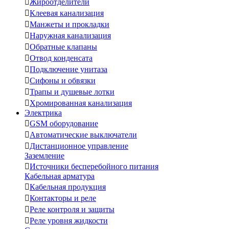

Жироотделители

Клеевая канализация

Манжеты и прокладки

Наружная канализация

Обратные клапаны

Отвод конденсата

Подключение унитаза

Сифоны и обвязки

Трапы и душевые лотки

Хромированная канализация
Электрика

GSM оборудование

Автоматические выключатели

Дистанционное управление
Заземление

Источники бесперебойного питания
Кабельная арматура

Кабельная продукция

Контакторы и реле

Реле контроля и защиты

Реле уровня жидкости