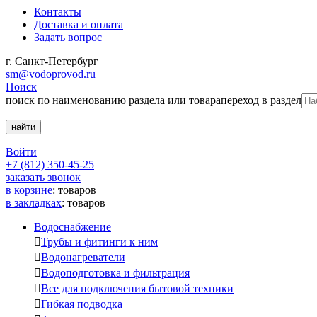
Контакты
Доставка и оплата
Задать вопрос
г. Санкт-Петербург
sm@vodoprovod.ru
Поиск
поиск по наименованию раздела или товара
переход в раздел
Войти
+7 (812) 350-45-25
заказать звонок
в корзине
:
товаров
в закладках
:
товаров
Водоснабжение

Трубы и фитинги к ним

Водонагреватели

Водоподготовка и фильтрация

Все для подключения бытовой техники

Гибкая подводка