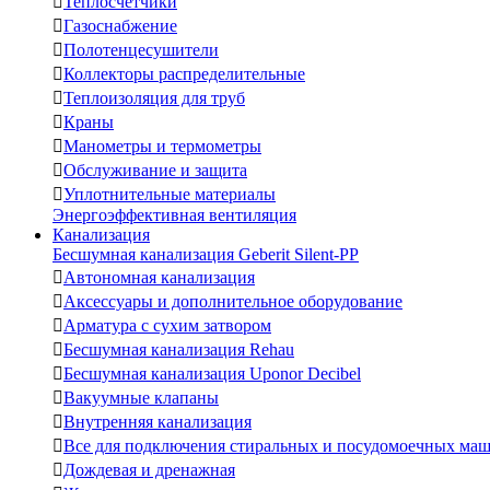

Теплосчетчики

Газоснабжение

Полотенцесушители

Коллекторы распределительные

Теплоизоляция для труб

Краны

Манометры и термометры

Обслуживание и защита

Уплотнительные материалы
Энергоэффективная вентиляция
Канализация
Бесшумная канализация Geberit Silent-PP

Автономная канализация

Аксессуары и дополнительное оборудование

Арматура с сухим затвором

Бесшумная канализация Rehau

Бесшумная канализация Uponor Decibel

Вакуумные клапаны

Внутренняя канализация

Все для подключения стиральных и посудомоечных ма

Дождевая и дренажная