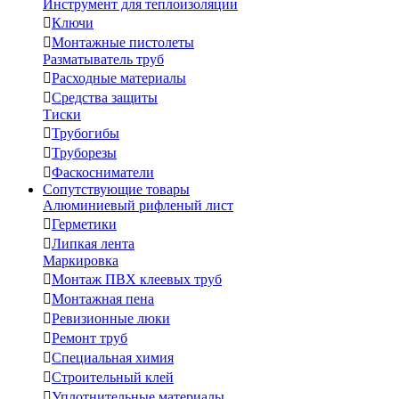
Инструмент для теплоизоляции

Ключи

Монтажные пистолеты
Разматыватель труб

Расходные материалы

Средства защиты
Тиски

Трубогибы

Труборезы

Фаскосниматели
Сопутствующие товары
Алюминиевый рифленый лист

Герметики

Липкая лента
Маркировка

Монтаж ПВХ клеевых труб

Монтажная пена

Ревизионные люки

Ремонт труб

Специальная химия

Строительный клей

Уплотнительные материалы