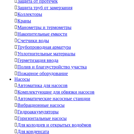

Защита от протечек

Защита труб от замерзания

Коллекторы

Краны

Манометры и термометры

Накопительные емкости

Счетчики воды

Трубопроводная арматура

Уплотнительные материалы

Герметизация ввода

Полив и благоустройство участка

Пожарное оборудование
Насосы

Автоматика для насосов

Комплектующие для обвязки насосов

Автоматические насосные станции

Вибрационные насосы

Гидроаккумуляторы

Горизонтальные насосы

Для колодцев и открытых водоёмов

Для конденсата