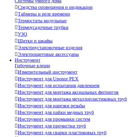
Системы умного дома

Средства оповещения и индикации

Таймеры и реле времени

Термостаты модульные

Термоусадочные трубки

УЗО

Щитки и шкафы

Электроустановочные изделия

Электрощитовые аксессуары
Инструмент
Гибочные клещи

Измерительный инструмент

Инструмент для Uponor PEX

Инструмент для испытания давлением

Инструмент для монтажа аксиальных фитингов

Инструмент для монтажа металлопластиковых труб

Инструмент для нарезки резьбы

Инструмент для пайки медных труб

Инструмент для промывки систем

Инструмент для прочистки труб

Инструмент для сварки пластиковых труб