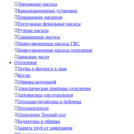

Дренажные насосы

Канализационные установки

Повышения давления

Погружные фекальные насосы

Ручные насосы

Скважинные насосы

Циркуляционные насосы ГВС

Циркуляционные насосы отопления

Запасные части
Отопление

Трубы и фитинги к ним

Котлы

Обвязка котельной

Электрические приборы отопления

Автоматика для отопления

Теплоаккумуляторы и бойлеры

Теплоносители

Отопление Теплый пол

Радиаторы и обвязка

Защита труб от замерзания