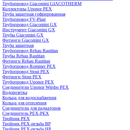
Трубопровод Giacomini GIACOTHERM
Коллекторы Uponor PEX
Труба защитная гофрированная
Трубопровод FV-Plast
Трубопровод Giacomini GX
Инструмент Giacomini GX
Трубы Giacomini GX
Фитинги Giacomini GX
Труба защитная
Трубопровод Rehau Rautitan
Трубы Rehau Rautitan
Фитинги Rehau Rautitan
Трубопровод Rommer PEX
Трубопровод Stout PEX
Фитинги Stout PEX
Трубопровод Uponor PEX
Соединители Uponor Wirsbo PEX
Водорозетка
Кольца для водоснабжения
Кольца для отопления
Соединители для радиаторов
Соединитель PEX-PEX
Тройник PEX
Тройник PEX-резьба ВР
Тройник PEX-резьба НР