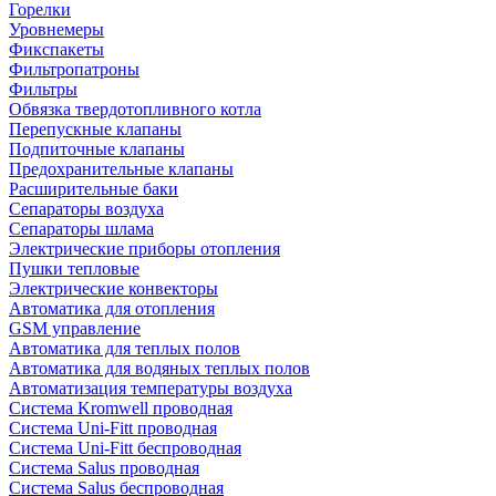
Горелки
Уровнемеры
Фикспакеты
Фильтропатроны
Фильтры
Обвязка твердотопливного котла
Перепускные клапаны
Подпиточные клапаны
Предохранительные клапаны
Расширительные баки
Сепараторы воздуха
Сепараторы шлама
Электрические приборы отопления
Пушки тепловые
Электрические конвекторы
Автоматика для отопления
GSM управление
Автоматика для теплых полов
Автоматика для водяных теплых полов
Автоматизация температуры воздуха
Система Kromwell проводная
Система Uni-Fitt проводная
Система Uni-Fitt беспроводная
Система Salus проводная
Система Salus беспроводная