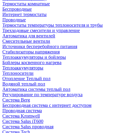
Термостаты комнатные
Беспроводные
Интернет термостаты
Проводные
Термостаты температуры теплоносителя и трубы
Трехходовые смесители и управление
Автоматика для вентилей
Смесительные вентили
Источники бесперебойного питания
Стабилизаторы напряжения
Теплоаккумуляторы и бойлеры
Бойлеры косвенного нагрева
Теплоаккумуляторы
Теплоносители
Отопление Теплый пол
Водяной теплый пол
Автоматика системы теплый пол
Регулирование по температуре воздуха
Система Berg
Беспроводная система с интернет доступом
Проводная система
Система Kromwell
Система Salus iT600
Система Salus проводная
Система Tech