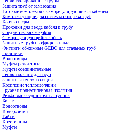
Теплоизолированные трубы
Защита труб от замерзания
Готовые комплекты с саморегулирующимся кабелем
Комплектующие для системы обогрева труб
Контроллеры
Проходки для ввода кабеля в трубу
Соединительные муфты
Саморегулирующийся кабель
Защитные трубы гофрированные
Фитинги обжимные GEBO для стальных труб
Тройники
Водоотводы
Муфты ремонтные
Муфты соединительные
Теплоизоляция для труб
Защитная теплоизоляция
Крепление теплоизоляции
Трубная полиэтиленовая изоляция
Резьбовые соединители латунные
Бочата
Водоотводы
Водорозетки
Гайки
Крестовины
Муфты