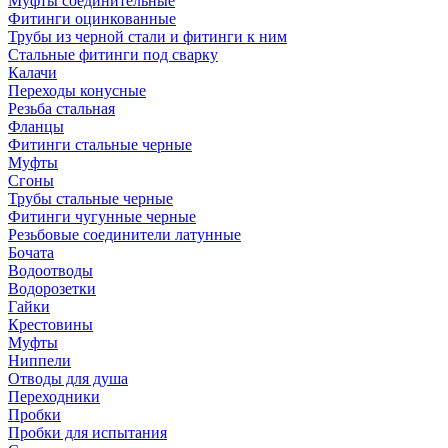
Муфты соединительные
Фитинги оцинкованные
Трубы из черной стали и фитинги к ним
Стальные фитинги под сварку
Калачи
Переходы конусные
Резьба стальная
Фланцы
Фитинги стальные черные
Муфты
Сгоны
Трубы стальные черные
Фитинги чугунные черные
Резьбовые соединители латунные
Бочата
Водоотводы
Водорозетки
Гайки
Крестовины
Муфты
Ниппели
Отводы для душа
Переходники
Пробки
Пробки для испытания