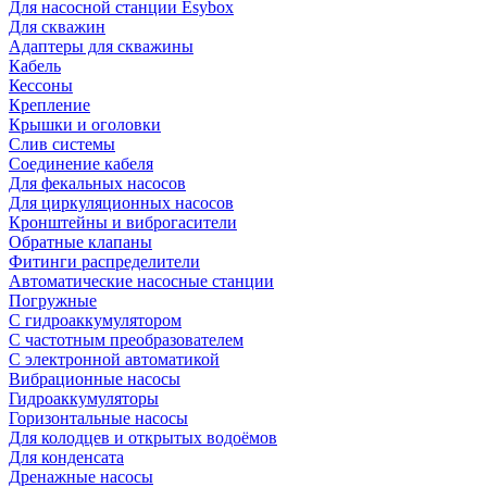
Для насосной станции Esybox
Для скважин
Адаптеры для скважины
Кабель
Кессоны
Крепление
Крышки и оголовки
Слив системы
Соединение кабеля
Для фекальных насосов
Для циркуляционных насосов
Кронштейны и виброгасители
Обратные клапаны
Фитинги распределители
Автоматические насосные станции
Погружные
С гидроаккумулятором
С частотным преобразователем
С электронной автоматикой
Вибрационные насосы
Гидроаккумуляторы
Горизонтальные насосы
Для колодцев и открытых водоёмов
Для конденсата
Дренажные насосы