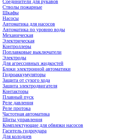
Соединители для рукавов
Стволы пожарные
Шкафы
Насосы
Автоматика для насосов
Автоматика по уровню воды
Механическая
Электрическая
Контроллеры
Поплавковые выключатели
Электроды
Для агрессивных жидкостей
Блоки электронной автоматики
Гидроаккумуляторы
Защита от сухого хода
Защита электродвигателя
Контакторы
Плавный пуск
Реле давления
Реле протока
Частотная автоматика
Щиты управления
Комплектующие для обвязки насосов
Гаситель гидроудара
Для колодцев