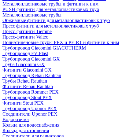
Металлопластиковые трубы и фитинги к ним
PUSH фитинги для металлопластиковых труб
Металлопластиковые трубы
Обжимные фитинги для металлопластиковых труб
Пресс фитинги для металлопластиковых труб
Пресс-фитинги Tiemme
Пресс-фитинги Valtec
Полиэтиленовые трубы PEX и PE-RT и фитинги к ним
Трубопровод Giacomini GIACOTHERM
Трубопровод FV-Plast
Трубопровод Giacomini GX
Труба Giacomini GX
Фитинги Giacomini GX
Трубопровод Rehau Rautitan
Трубы Rehau Rautitan
Фитинги Rehau Rautitan
Трубопровод Rommer PEX
Трубопровод Stout PEX
Фитинги Stout PEX
Трубопровод Uponor PEX
Соединители Uponor PEX
Водорозетка
Кольца для водоснабжения
Кольца для отопления
Соединители для радиаторов