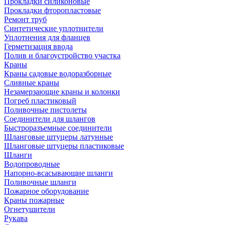
Прокладки силиконовые
Прокладки фторопластовые
Ремонт труб
Синтетические уплотнители
Уплотнения для фланцев
Герметизация ввода
Полив и благоустройство участка
Краны
Краны садовые водоразборные
Сливные краны
Незамерзающие краны и колонки
Погреб пластиковый
Поливочные пистолеты
Соединители для шлангов
Быстроразъемные соединители
Шланговые штуцеры латунные
Шланговые штуцеры пластиковые
Шланги
Водопроводные
Напорно-всасывающие шланги
Поливочные шланги
Пожарное оборудование
Краны пожарные
Огнетушители
Рукава