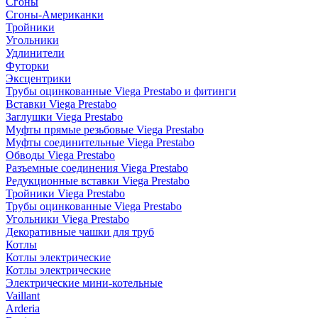
Сгоны
Сгоны-Американки
Тройники
Угольники
Удлинители
Футорки
Эксцентрики
Трубы оцинкованные Viega Prestabo и фитинги
Вставки Viega Prestabo
Заглушки Viega Prestabo
Муфты прямые резьбовые Viega Prestabo
Муфты соединительные Viega Prestabo
Обводы Viega Prestabo
Разъемные соединения Viega Prestabo
Редукционные вставки Viega Prestabo
Тройники Viega Prestabo
Трубы оцинкованные Viega Prestabo
Угольники Viega Prestabo
Декоративные чашки для труб
Котлы
Котлы электрические
Котлы электрические
Электрические мини-котельные
Vaillant
Arderia