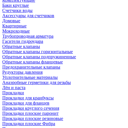
Комплектующие
Баки круглые
Счетчики воды
Аксессуары для счетчиков
Домовые
Квартирные
Мокроходные
Трубопроводная арматура
Гасители гидроудара
Обратные клапаны
Обратные клапаны горизонтальные
Обратные клапаны подпружиненные
Обратные клапаны фланцевые
Предохранительные клапаны
Редукторы давления
Уплотнительные материалы
Анаэробные герметики для резьбы
Лён и паста
Прокладки
Прокладки для кранбуксы
Прокладки для фланцев
Прокладки круглого сечения
Прокладки плоские паронит
Прокладки плоские резиновые
Прокладки плоские Фибра