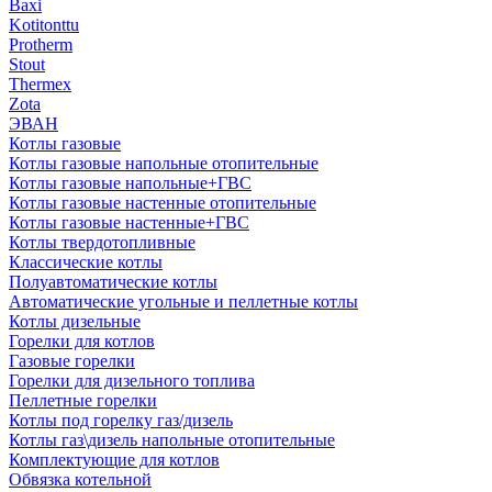
Baxi
Kotitonttu
Protherm
Stout
Thermex
Zota
ЭВАН
Котлы газовые
Котлы газовые напольные отопительные
Котлы газовые напольные+ГВС
Котлы газовые настенные отопительные
Котлы газовые настенные+ГВС
Котлы твердотопливные
Классические котлы
Полуавтоматические котлы
Автоматические угольные и пеллетные котлы
Котлы дизельные
Горелки для котлов
Газовые горелки
Горелки для дизельного топлива
Пеллетные горелки
Котлы под горелку газ/дизель
Котлы газ\дизель напольные отопительные
Комплектующие для котлов
Обвязка котельной