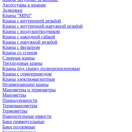
Аксессуары к кранам
Задвижки
Краны "MINI"
Краны с внутренней резьбой
Краны с внутренней-наружной резьбой
Краны с воздухоотводчиком
Краны с накидной гайкой
Краны с наружной резьбой
Краны с фильтром
Краны со сгоном
Сливные краны
Трехходовые краны
Краны под сварку полипропиленовые
Краны с сервоприводом
Краны электромагнитные
Незамерзающие краны
Манометры и термометры
Манометры
Принадлежности
Термоманометры
Термометры
Накопительные емкости
Баки прямоугольные
Баки подземные