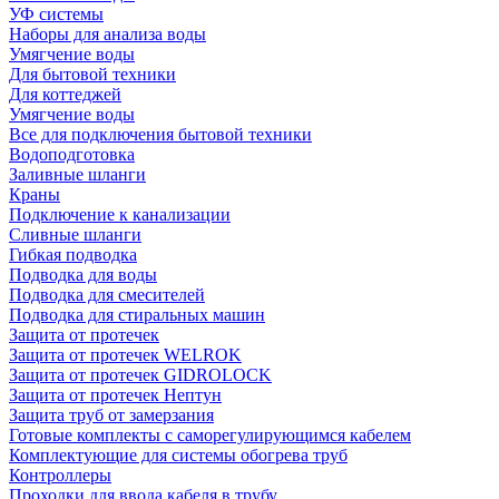
УФ системы
Наборы для анализа воды
Умягчение воды
Для бытовой техники
Для коттеджей
Умягчение воды
Все для подключения бытовой техники
Водоподготовка
Заливные шланги
Краны
Подключение к канализации
Сливные шланги
Гибкая подводка
Подводка для воды
Подводка для смесителей
Подводка для стиральных машин
Защита от протечек
Защита от протечек WELROK
Защита от протечек GIDROLOCK
Защита от протечек Нептун
Защита труб от замерзания
Готовые комплекты с саморегулирующимся кабелем
Комплектующие для системы обогрева труб
Контроллеры
Проходки для ввода кабеля в трубу