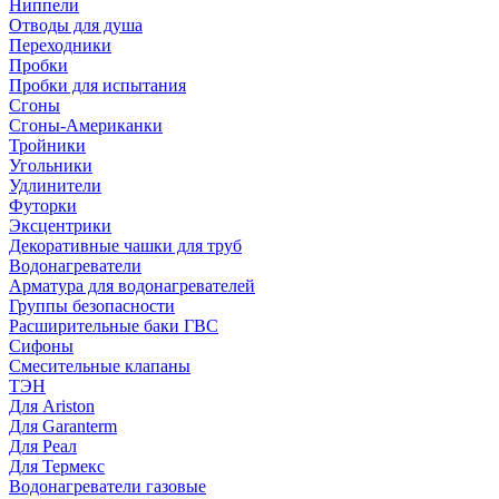
Ниппели
Отводы для душа
Переходники
Пробки
Пробки для испытания
Сгоны
Сгоны-Американки
Тройники
Угольники
Удлинители
Футорки
Эксцентрики
Декоративные чашки для труб
Водонагреватели
Арматура для водонагревателей
Группы безопасности
Расширительные баки ГВС
Сифоны
Смесительные клапаны
ТЭН
Для Ariston
Для Garanterm
Для Реал
Для Термекс
Водонагреватели газовые