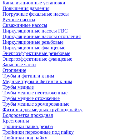
Канализационные установки
Повышения давления
Погружные фекальные насосы
Ручные насосы
Скважинные насосы
Циркуляционные насосы ГВС
Циркуляционные насосы отопления
Циркуляционные резьбовые
Циркуляционные фланцевые
Энергоэффективные резьбовые
Энергоэффективные фланцевые
Запасные части
Отопление
Трубы и фитинги к ним
Медные трубы и фитинги к ним
Трубы медные
Трубы медные неотожженные
Трубы медные отожженые
Трубы медные хромированные
Фитинги для медных труб под пайку
Водорозетка проходная
Крестовины
Тройники пайка-резьба
Тройники переходные под пайку
Тройники под пайку