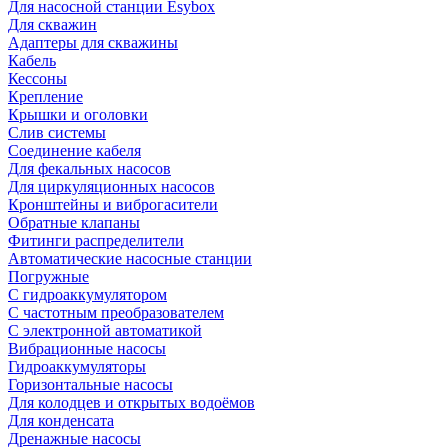
Для насосной станции Esybox
Для скважин
Адаптеры для скважины
Кабель
Кессоны
Крепление
Крышки и оголовки
Слив системы
Соединение кабеля
Для фекальных насосов
Для циркуляционных насосов
Кронштейны и виброгасители
Обратные клапаны
Фитинги распределители
Автоматические насосные станции
Погружные
С гидроаккумулятором
С частотным преобразователем
С электронной автоматикой
Вибрационные насосы
Гидроаккумуляторы
Горизонтальные насосы
Для колодцев и открытых водоёмов
Для конденсата
Дренажные насосы