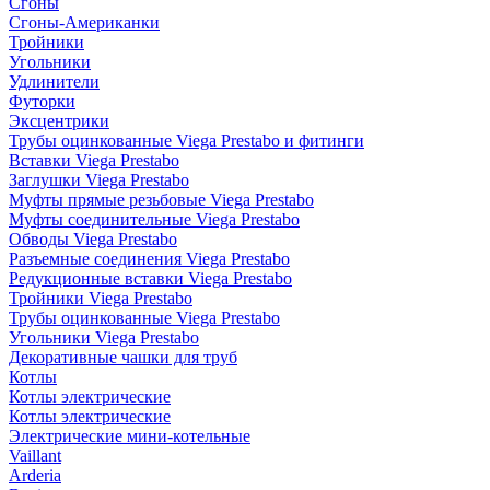
Сгоны
Сгоны-Американки
Тройники
Угольники
Удлинители
Футорки
Эксцентрики
Трубы оцинкованные Viega Prestabo и фитинги
Вставки Viega Prestabo
Заглушки Viega Prestabo
Муфты прямые резьбовые Viega Prestabo
Муфты соединительные Viega Prestabo
Обводы Viega Prestabo
Разъемные соединения Viega Prestabo
Редукционные вставки Viega Prestabo
Тройники Viega Prestabo
Трубы оцинкованные Viega Prestabo
Угольники Viega Prestabo
Декоративные чашки для труб
Котлы
Котлы электрические
Котлы электрические
Электрические мини-котельные
Vaillant
Arderia