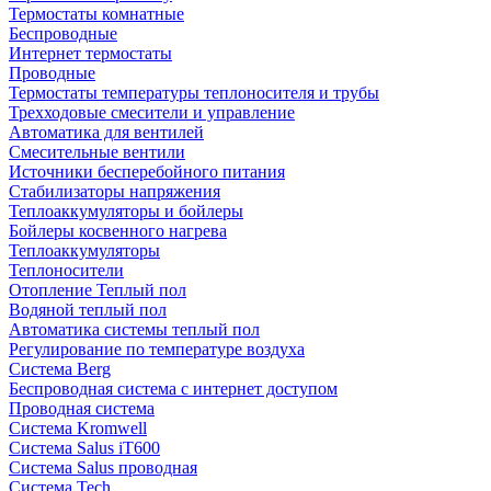
Термостаты комнатные
Беспроводные
Интернет термостаты
Проводные
Термостаты температуры теплоносителя и трубы
Трехходовые смесители и управление
Автоматика для вентилей
Смесительные вентили
Источники бесперебойного питания
Стабилизаторы напряжения
Теплоаккумуляторы и бойлеры
Бойлеры косвенного нагрева
Теплоаккумуляторы
Теплоносители
Отопление Теплый пол
Водяной теплый пол
Автоматика системы теплый пол
Регулирование по температуре воздуха
Система Berg
Беспроводная система с интернет доступом
Проводная система
Система Kromwell
Система Salus iT600
Система Salus проводная
Система Tech