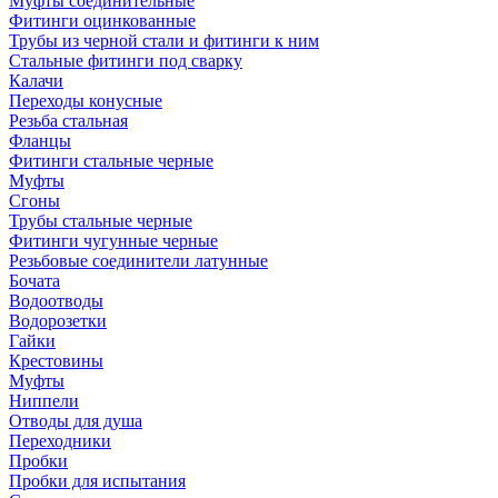
Муфты соединительные
Фитинги оцинкованные
Трубы из черной стали и фитинги к ним
Стальные фитинги под сварку
Калачи
Переходы конусные
Резьба стальная
Фланцы
Фитинги стальные черные
Муфты
Сгоны
Трубы стальные черные
Фитинги чугунные черные
Резьбовые соединители латунные
Бочата
Водоотводы
Водорозетки
Гайки
Крестовины
Муфты
Ниппели
Отводы для душа
Переходники
Пробки
Пробки для испытания