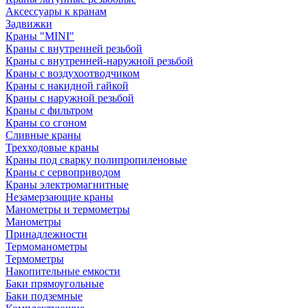
Аксессуары к кранам
Задвижки
Краны "MINI"
Краны с внутренней резьбой
Краны с внутренней-наружной резьбой
Краны с воздухоотводчиком
Краны с накидной гайкой
Краны с наружной резьбой
Краны с фильтром
Краны со сгоном
Сливные краны
Трехходовые краны
Краны под сварку полипропиленовые
Краны с сервоприводом
Краны электромагнитные
Незамерзающие краны
Манометры и термометры
Манометры
Принадлежности
Термоманометры
Термометры
Накопительные емкости
Баки прямоугольные
Баки подземные