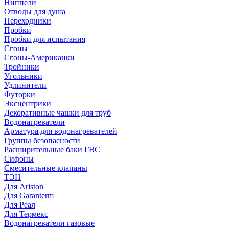
Ниппели
Отводы для душа
Переходники
Пробки
Пробки для испытания
Сгоны
Сгоны-Американки
Тройники
Угольники
Удлинители
Футорки
Эксцентрики
Декоративные чашки для труб
Водонагреватели
Арматура для водонагревателей
Группы безопасности
Расширительные баки ГВС
Сифоны
Смесительные клапаны
ТЭН
Для Ariston
Для Garanterm
Для Реал
Для Термекс
Водонагреватели газовые