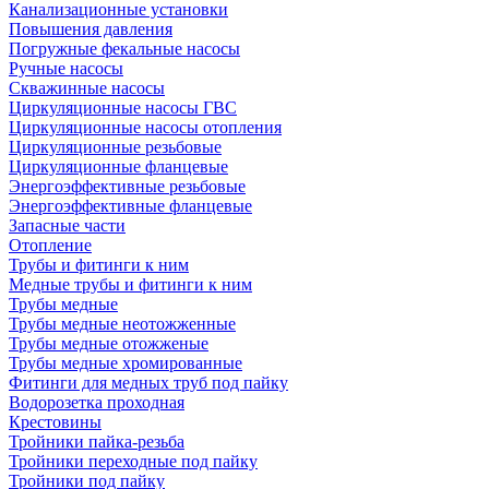
Канализационные установки
Повышения давления
Погружные фекальные насосы
Ручные насосы
Скважинные насосы
Циркуляционные насосы ГВС
Циркуляционные насосы отопления
Циркуляционные резьбовые
Циркуляционные фланцевые
Энергоэффективные резьбовые
Энергоэффективные фланцевые
Запасные части
Отопление
Трубы и фитинги к ним
Медные трубы и фитинги к ним
Трубы медные
Трубы медные неотожженные
Трубы медные отожженые
Трубы медные хромированные
Фитинги для медных труб под пайку
Водорозетка проходная
Крестовины
Тройники пайка-резьба
Тройники переходные под пайку
Тройники под пайку