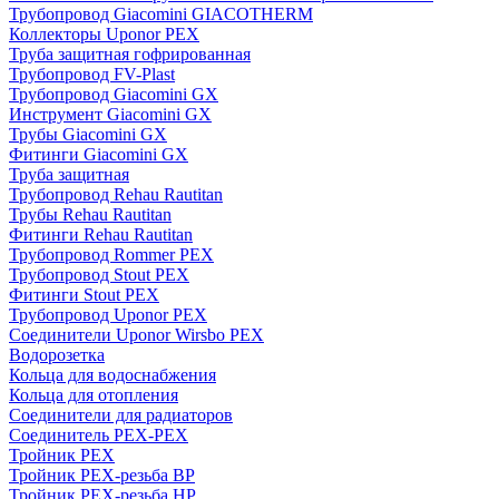
Трубопровод Giacomini GIACOTHERM
Коллекторы Uponor PEX
Труба защитная гофрированная
Трубопровод FV-Plast
Трубопровод Giacomini GX
Инструмент Giacomini GX
Трубы Giacomini GX
Фитинги Giacomini GX
Труба защитная
Трубопровод Rehau Rautitan
Трубы Rehau Rautitan
Фитинги Rehau Rautitan
Трубопровод Rommer PEX
Трубопровод Stout PEX
Фитинги Stout PEX
Трубопровод Uponor PEX
Соединители Uponor Wirsbo PEX
Водорозетка
Кольца для водоснабжения
Кольца для отопления
Соединители для радиаторов
Соединитель PEX-PEX
Тройник PEX
Тройник PEX-резьба ВР
Тройник PEX-резьба НР