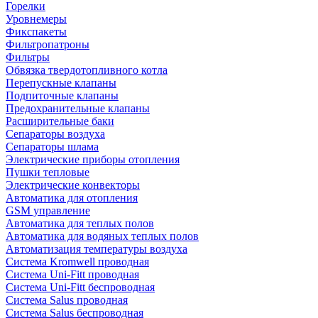
Горелки
Уровнемеры
Фикспакеты
Фильтропатроны
Фильтры
Обвязка твердотопливного котла
Перепускные клапаны
Подпиточные клапаны
Предохранительные клапаны
Расширительные баки
Сепараторы воздуха
Сепараторы шлама
Электрические приборы отопления
Пушки тепловые
Электрические конвекторы
Автоматика для отопления
GSM управление
Автоматика для теплых полов
Автоматика для водяных теплых полов
Автоматизация температуры воздуха
Система Kromwell проводная
Система Uni-Fitt проводная
Система Uni-Fitt беспроводная
Система Salus проводная
Система Salus беспроводная