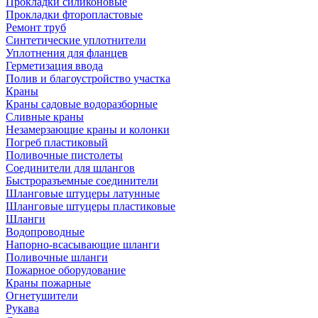
Прокладки силиконовые
Прокладки фторопластовые
Ремонт труб
Синтетические уплотнители
Уплотнения для фланцев
Герметизация ввода
Полив и благоустройство участка
Краны
Краны садовые водоразборные
Сливные краны
Незамерзающие краны и колонки
Погреб пластиковый
Поливочные пистолеты
Соединители для шлангов
Быстроразъемные соединители
Шланговые штуцеры латунные
Шланговые штуцеры пластиковые
Шланги
Водопроводные
Напорно-всасывающие шланги
Поливочные шланги
Пожарное оборудование
Краны пожарные
Огнетушители
Рукава