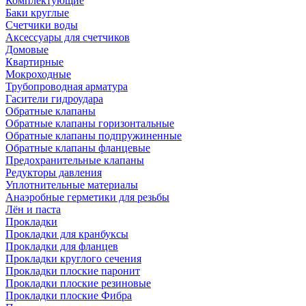
Комплектующие
Баки круглые
Счетчики воды
Аксессуары для счетчиков
Домовые
Квартирные
Мокроходные
Трубопроводная арматура
Гасители гидроудара
Обратные клапаны
Обратные клапаны горизонтальные
Обратные клапаны подпружиненные
Обратные клапаны фланцевые
Предохранительные клапаны
Редукторы давления
Уплотнительные материалы
Анаэробные герметики для резьбы
Лён и паста
Прокладки
Прокладки для кранбуксы
Прокладки для фланцев
Прокладки круглого сечения
Прокладки плоские паронит
Прокладки плоские резиновые
Прокладки плоские Фибра