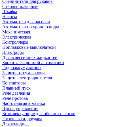
Соединители для рукавов
Стволы пожарные
Шкафы
Насосы
Автоматика для насосов
Автоматика по уровню воды
Механическая
Электрическая
Контроллеры
Поплавковые выключатели
Электроды
Для агрессивных жидкостей
Блоки электронной автоматики
Гидроаккумуляторы
Защита от сухого хода
Защита электродвигателя
Контакторы
Плавный пуск
Реле давления
Реле протока
Частотная автоматика
Щиты управления
Комплектующие для обвязки насосов
Гаситель гидроудара
Для колодцев