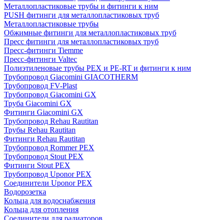
Металлопластиковые трубы и фитинги к ним
PUSH фитинги для металлопластиковых труб
Металлопластиковые трубы
Обжимные фитинги для металлопластиковых труб
Пресс фитинги для металлопластиковых труб
Пресс-фитинги Tiemme
Пресс-фитинги Valtec
Полиэтиленовые трубы PEX и PE-RT и фитинги к ним
Трубопровод Giacomini GIACOTHERM
Трубопровод FV-Plast
Трубопровод Giacomini GX
Труба Giacomini GX
Фитинги Giacomini GX
Трубопровод Rehau Rautitan
Трубы Rehau Rautitan
Фитинги Rehau Rautitan
Трубопровод Rommer PEX
Трубопровод Stout PEX
Фитинги Stout PEX
Трубопровод Uponor PEX
Соединители Uponor PEX
Водорозетка
Кольца для водоснабжения
Кольца для отопления
Соединители для радиаторов