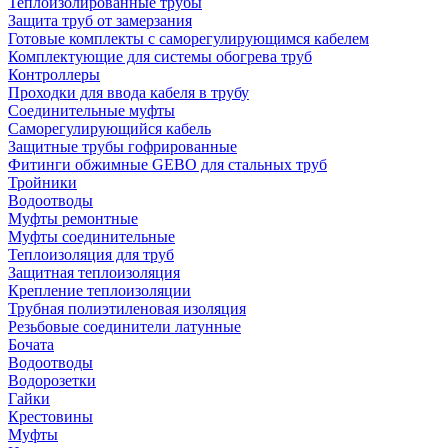
Теплоизолированные трубы
Защита труб от замерзания
Готовые комплекты с саморегулирующимся кабелем
Комплектующие для системы обогрева труб
Контроллеры
Проходки для ввода кабеля в трубу
Соединительные муфты
Саморегулирующийся кабель
Защитные трубы гофрированные
Фитинги обжимные GEBO для стальных труб
Тройники
Водоотводы
Муфты ремонтные
Муфты соединительные
Теплоизоляция для труб
Защитная теплоизоляция
Крепление теплоизоляции
Трубная полиэтиленовая изоляция
Резьбовые соединители латунные
Бочата
Водоотводы
Водорозетки
Гайки
Крестовины
Муфты