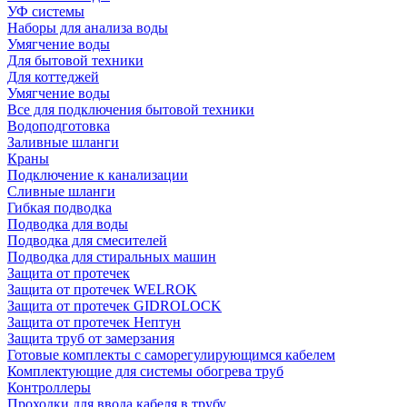
УФ системы
Наборы для анализа воды
Умягчение воды
Для бытовой техники
Для коттеджей
Умягчение воды
Все для подключения бытовой техники
Водоподготовка
Заливные шланги
Краны
Подключение к канализации
Сливные шланги
Гибкая подводка
Подводка для воды
Подводка для смесителей
Подводка для стиральных машин
Защита от протечек
Защита от протечек WELROK
Защита от протечек GIDROLOCK
Защита от протечек Нептун
Защита труб от замерзания
Готовые комплекты с саморегулирующимся кабелем
Комплектующие для системы обогрева труб
Контроллеры
Проходки для ввода кабеля в трубу