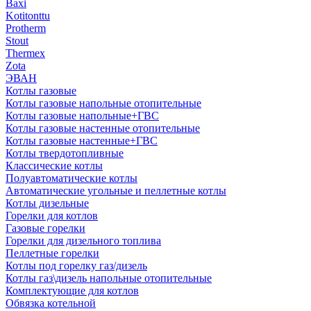
Baxi
Kotitonttu
Protherm
Stout
Thermex
Zota
ЭВАН
Котлы газовые
Котлы газовые напольные отопительные
Котлы газовые напольные+ГВС
Котлы газовые настенные отопительные
Котлы газовые настенные+ГВС
Котлы твердотопливные
Классические котлы
Полуавтоматические котлы
Автоматические угольные и пеллетные котлы
Котлы дизельные
Горелки для котлов
Газовые горелки
Горелки для дизельного топлива
Пеллетные горелки
Котлы под горелку газ/дизель
Котлы газ\дизель напольные отопительные
Комплектующие для котлов
Обвязка котельной