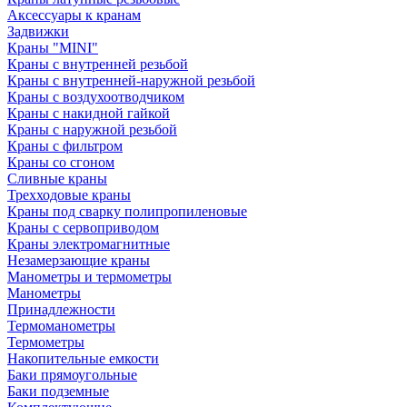
Аксессуары к кранам
Задвижки
Краны "MINI"
Краны с внутренней резьбой
Краны с внутренней-наружной резьбой
Краны с воздухоотводчиком
Краны с накидной гайкой
Краны с наружной резьбой
Краны с фильтром
Краны со сгоном
Сливные краны
Трехходовые краны
Краны под сварку полипропиленовые
Краны с сервоприводом
Краны электромагнитные
Незамерзающие краны
Манометры и термометры
Манометры
Принадлежности
Термоманометры
Термометры
Накопительные емкости
Баки прямоугольные
Баки подземные