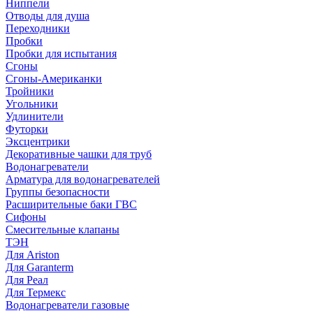
Ниппели
Отводы для душа
Переходники
Пробки
Пробки для испытания
Сгоны
Сгоны-Американки
Тройники
Угольники
Удлинители
Футорки
Эксцентрики
Декоративные чашки для труб
Водонагреватели
Арматура для водонагревателей
Группы безопасности
Расширительные баки ГВС
Сифоны
Смесительные клапаны
ТЭН
Для Ariston
Для Garanterm
Для Реал
Для Термекс
Водонагреватели газовые