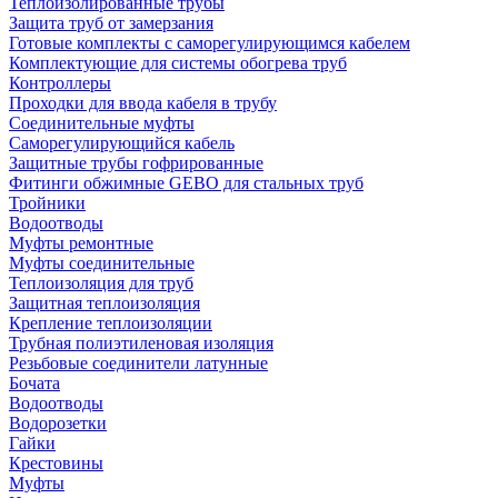
Теплоизолированные трубы
Защита труб от замерзания
Готовые комплекты с саморегулирующимся кабелем
Комплектующие для системы обогрева труб
Контроллеры
Проходки для ввода кабеля в трубу
Соединительные муфты
Саморегулирующийся кабель
Защитные трубы гофрированные
Фитинги обжимные GEBO для стальных труб
Тройники
Водоотводы
Муфты ремонтные
Муфты соединительные
Теплоизоляция для труб
Защитная теплоизоляция
Крепление теплоизоляции
Трубная полиэтиленовая изоляция
Резьбовые соединители латунные
Бочата
Водоотводы
Водорозетки
Гайки
Крестовины
Муфты