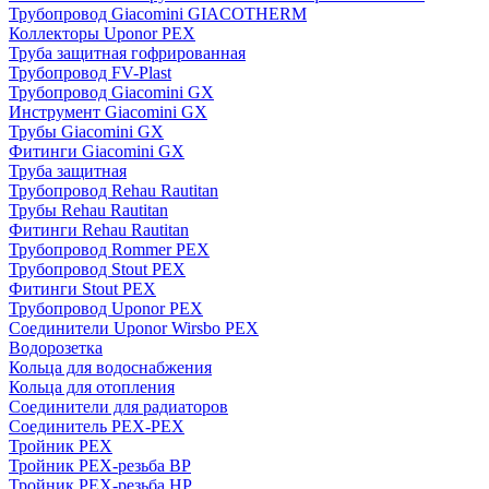
Трубопровод Giacomini GIACOTHERM
Коллекторы Uponor PEX
Труба защитная гофрированная
Трубопровод FV-Plast
Трубопровод Giacomini GX
Инструмент Giacomini GX
Трубы Giacomini GX
Фитинги Giacomini GX
Труба защитная
Трубопровод Rehau Rautitan
Трубы Rehau Rautitan
Фитинги Rehau Rautitan
Трубопровод Rommer PEX
Трубопровод Stout PEX
Фитинги Stout PEX
Трубопровод Uponor PEX
Соединители Uponor Wirsbo PEX
Водорозетка
Кольца для водоснабжения
Кольца для отопления
Соединители для радиаторов
Соединитель PEX-PEX
Тройник PEX
Тройник PEX-резьба ВР
Тройник PEX-резьба НР