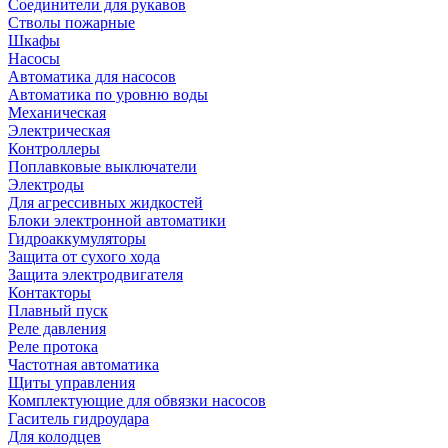
Соединители для рукавов
Стволы пожарные
Шкафы
Насосы
Автоматика для насосов
Автоматика по уровню воды
Механическая
Электрическая
Контроллеры
Поплавковые выключатели
Электроды
Для агрессивных жидкостей
Блоки электронной автоматики
Гидроаккумуляторы
Защита от сухого хода
Защита электродвигателя
Контакторы
Плавный пуск
Реле давления
Реле протока
Частотная автоматика
Щиты управления
Комплектующие для обвязки насосов
Гаситель гидроудара
Для колодцев