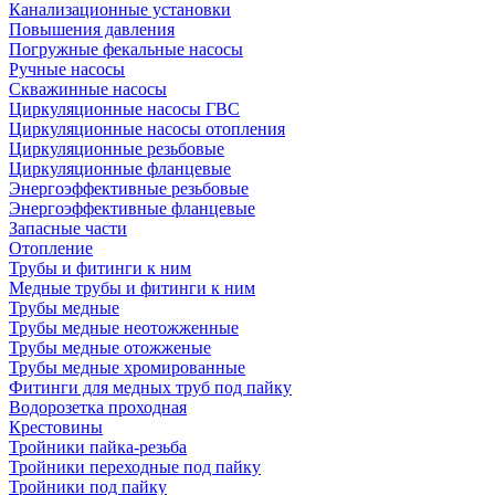
Канализационные установки
Повышения давления
Погружные фекальные насосы
Ручные насосы
Скважинные насосы
Циркуляционные насосы ГВС
Циркуляционные насосы отопления
Циркуляционные резьбовые
Циркуляционные фланцевые
Энергоэффективные резьбовые
Энергоэффективные фланцевые
Запасные части
Отопление
Трубы и фитинги к ним
Медные трубы и фитинги к ним
Трубы медные
Трубы медные неотожженные
Трубы медные отожженые
Трубы медные хромированные
Фитинги для медных труб под пайку
Водорозетка проходная
Крестовины
Тройники пайка-резьба
Тройники переходные под пайку
Тройники под пайку