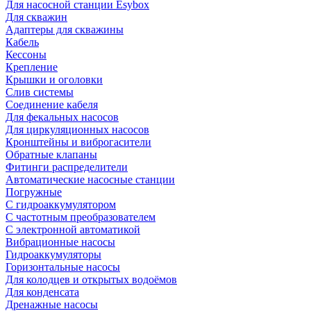
Для насосной станции Esybox
Для скважин
Адаптеры для скважины
Кабель
Кессоны
Крепление
Крышки и оголовки
Слив системы
Соединение кабеля
Для фекальных насосов
Для циркуляционных насосов
Кронштейны и виброгасители
Обратные клапаны
Фитинги распределители
Автоматические насосные станции
Погружные
С гидроаккумулятором
С частотным преобразователем
С электронной автоматикой
Вибрационные насосы
Гидроаккумуляторы
Горизонтальные насосы
Для колодцев и открытых водоёмов
Для конденсата
Дренажные насосы