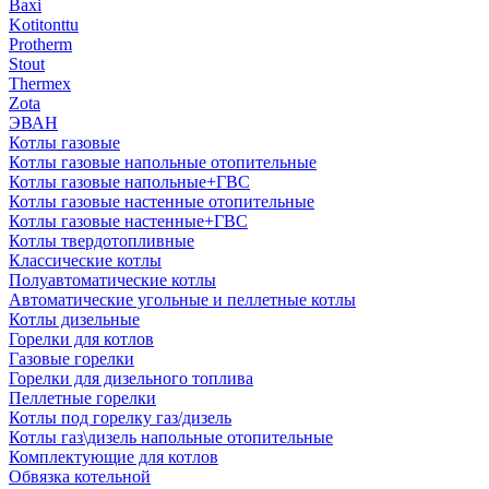
Baxi
Kotitonttu
Protherm
Stout
Thermex
Zota
ЭВАН
Котлы газовые
Котлы газовые напольные отопительные
Котлы газовые напольные+ГВС
Котлы газовые настенные отопительные
Котлы газовые настенные+ГВС
Котлы твердотопливные
Классические котлы
Полуавтоматические котлы
Автоматические угольные и пеллетные котлы
Котлы дизельные
Горелки для котлов
Газовые горелки
Горелки для дизельного топлива
Пеллетные горелки
Котлы под горелку газ/дизель
Котлы газ\дизель напольные отопительные
Комплектующие для котлов
Обвязка котельной