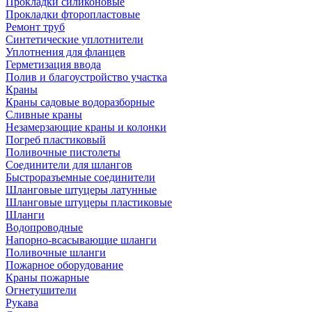
Прокладки силиконовые
Прокладки фторопластовые
Ремонт труб
Синтетические уплотнители
Уплотнения для фланцев
Герметизация ввода
Полив и благоустройство участка
Краны
Краны садовые водоразборные
Сливные краны
Незамерзающие краны и колонки
Погреб пластиковый
Поливочные пистолеты
Соединители для шлангов
Быстроразъемные соединители
Шланговые штуцеры латунные
Шланговые штуцеры пластиковые
Шланги
Водопроводные
Напорно-всасывающие шланги
Поливочные шланги
Пожарное оборудование
Краны пожарные
Огнетушители
Рукава