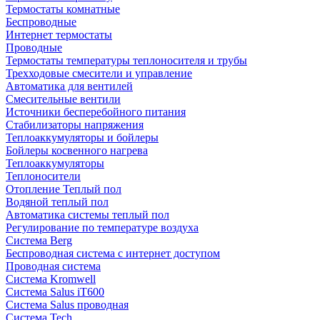
Термостаты комнатные
Беспроводные
Интернет термостаты
Проводные
Термостаты температуры теплоносителя и трубы
Трехходовые смесители и управление
Автоматика для вентилей
Смесительные вентили
Источники бесперебойного питания
Стабилизаторы напряжения
Теплоаккумуляторы и бойлеры
Бойлеры косвенного нагрева
Теплоаккумуляторы
Теплоносители
Отопление Теплый пол
Водяной теплый пол
Автоматика системы теплый пол
Регулирование по температуре воздуха
Система Berg
Беспроводная система с интернет доступом
Проводная система
Система Kromwell
Система Salus iT600
Система Salus проводная
Система Tech