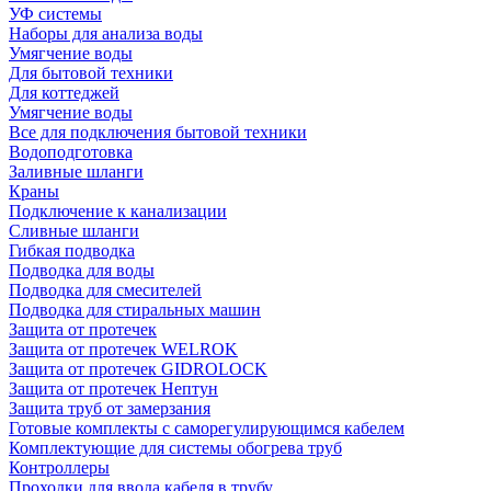
УФ системы
Наборы для анализа воды
Умягчение воды
Для бытовой техники
Для коттеджей
Умягчение воды
Все для подключения бытовой техники
Водоподготовка
Заливные шланги
Краны
Подключение к канализации
Сливные шланги
Гибкая подводка
Подводка для воды
Подводка для смесителей
Подводка для стиральных машин
Защита от протечек
Защита от протечек WELROK
Защита от протечек GIDROLOCK
Защита от протечек Нептун
Защита труб от замерзания
Готовые комплекты с саморегулирующимся кабелем
Комплектующие для системы обогрева труб
Контроллеры
Проходки для ввода кабеля в трубу