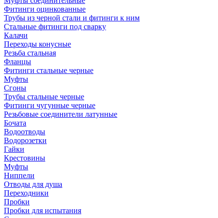
Муфты соединительные
Фитинги оцинкованные
Трубы из черной стали и фитинги к ним
Стальные фитинги под сварку
Калачи
Переходы конусные
Резьба стальная
Фланцы
Фитинги стальные черные
Муфты
Сгоны
Трубы стальные черные
Фитинги чугунные черные
Резьбовые соединители латунные
Бочата
Водоотводы
Водорозетки
Гайки
Крестовины
Муфты
Ниппели
Отводы для душа
Переходники
Пробки
Пробки для испытания