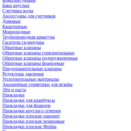
Комплектующие
Баки круглые
Счетчики воды
Аксессуары для счетчиков
Домовые
Квартирные
Мокроходные
Трубопроводная арматура
Гасители гидроудара
Обратные клапаны
Обратные клапаны горизонтальные
Обратные клапаны подпружиненные
Обратные клапаны фланцевые
Предохранительные клапаны
Редукторы давления
Уплотнительные материалы
Анаэробные герметики для резьбы
Лён и паста
Прокладки
Прокладки для кранбуксы
Прокладки для фланцев
Прокладки круглого сечения
Прокладки плоские паронит
Прокладки плоские резиновые
Прокладки плоские Фибра