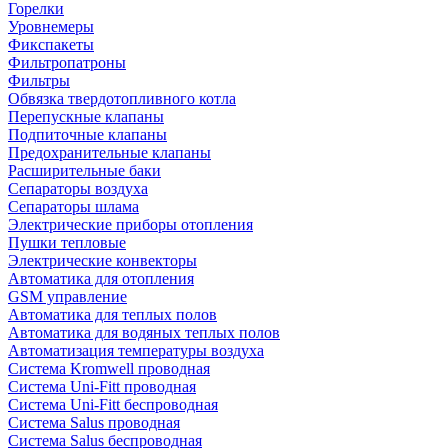
Горелки
Уровнемеры
Фикспакеты
Фильтропатроны
Фильтры
Обвязка твердотопливного котла
Перепускные клапаны
Подпиточные клапаны
Предохранительные клапаны
Расширительные баки
Сепараторы воздуха
Сепараторы шлама
Электрические приборы отопления
Пушки тепловые
Электрические конвекторы
Автоматика для отопления
GSM управление
Автоматика для теплых полов
Автоматика для водяных теплых полов
Автоматизация температуры воздуха
Система Kromwell проводная
Система Uni-Fitt проводная
Система Uni-Fitt беспроводная
Система Salus проводная
Система Salus беспроводная