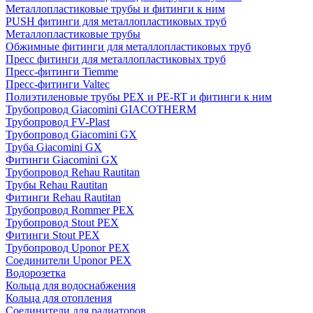
Металлопластиковые трубы и фитинги к ним
PUSH фитинги для металлопластиковых труб
Металлопластиковые трубы
Обжимные фитинги для металлопластиковых труб
Пресс фитинги для металлопластиковых труб
Пресс-фитинги Tiemme
Пресс-фитинги Valtec
Полиэтиленовые трубы PEX и PE-RT и фитинги к ним
Трубопровод Giacomini GIACOTHERM
Трубопровод FV-Plast
Трубопровод Giacomini GX
Труба Giacomini GX
Фитинги Giacomini GX
Трубопровод Rehau Rautitan
Трубы Rehau Rautitan
Фитинги Rehau Rautitan
Трубопровод Rommer PEX
Трубопровод Stout PEX
Фитинги Stout PEX
Трубопровод Uponor PEX
Соединители Uponor PEX
Водорозетка
Кольца для водоснабжения
Кольца для отопления
Соединители для радиаторов