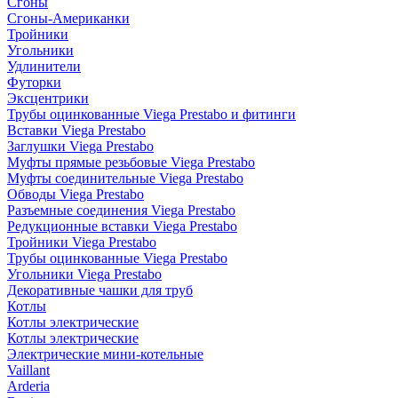
Сгоны
Сгоны-Американки
Тройники
Угольники
Удлинители
Футорки
Эксцентрики
Трубы оцинкованные Viega Prestabo и фитинги
Вставки Viega Prestabo
Заглушки Viega Prestabo
Муфты прямые резьбовые Viega Prestabo
Муфты соединительные Viega Prestabo
Обводы Viega Prestabo
Разъемные соединения Viega Prestabo
Редукционные вставки Viega Prestabo
Тройники Viega Prestabo
Трубы оцинкованные Viega Prestabo
Угольники Viega Prestabo
Декоративные чашки для труб
Котлы
Котлы электрические
Котлы электрические
Электрические мини-котельные
Vaillant
Arderia