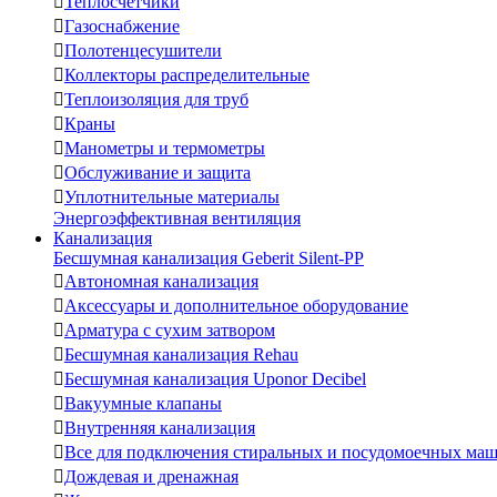

Теплосчетчики

Газоснабжение

Полотенцесушители

Коллекторы распределительные

Теплоизоляция для труб

Краны

Манометры и термометры

Обслуживание и защита

Уплотнительные материалы
Энергоэффективная вентиляция
Канализация
Бесшумная канализация Geberit Silent-PP

Автономная канализация

Аксессуары и дополнительное оборудование

Арматура с сухим затвором

Бесшумная канализация Rehau

Бесшумная канализация Uponor Decibel

Вакуумные клапаны

Внутренняя канализация

Все для подключения стиральных и посудомоечных ма

Дождевая и дренажная