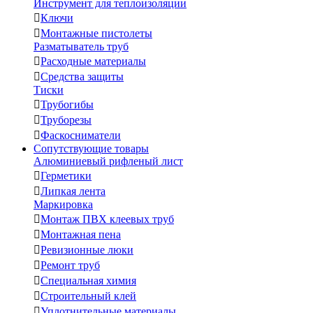
Инструмент для теплоизоляции

Ключи

Монтажные пистолеты
Разматыватель труб

Расходные материалы

Средства защиты
Тиски

Трубогибы

Труборезы

Фаскосниматели
Сопутствующие товары
Алюминиевый рифленый лист

Герметики

Липкая лента
Маркировка

Монтаж ПВХ клеевых труб

Монтажная пена

Ревизионные люки

Ремонт труб

Специальная химия

Строительный клей

Уплотнительные материалы