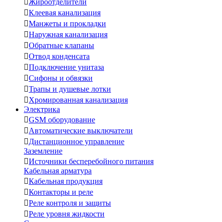

Жироотделители

Клеевая канализация

Манжеты и прокладки

Наружная канализация

Обратные клапаны

Отвод конденсата

Подключение унитаза

Сифоны и обвязки

Трапы и душевые лотки

Хромированная канализация
Электрика

GSM оборудование

Автоматические выключатели

Дистанционное управление
Заземление

Источники бесперебойного питания
Кабельная арматура

Кабельная продукция

Контакторы и реле

Реле контроля и защиты

Реле уровня жидкости