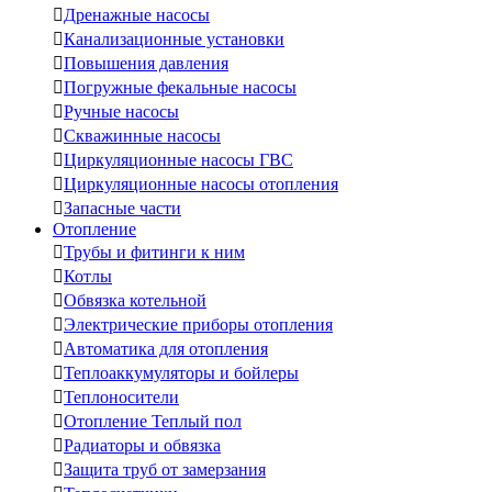

Дренажные насосы

Канализационные установки

Повышения давления

Погружные фекальные насосы

Ручные насосы

Скважинные насосы

Циркуляционные насосы ГВС

Циркуляционные насосы отопления

Запасные части
Отопление

Трубы и фитинги к ним

Котлы

Обвязка котельной

Электрические приборы отопления

Автоматика для отопления

Теплоаккумуляторы и бойлеры

Теплоносители

Отопление Теплый пол

Радиаторы и обвязка

Защита труб от замерзания