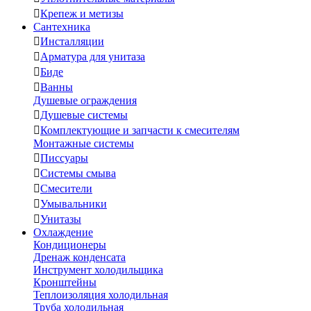

Крепеж и метизы
Сантехника

Инсталляции

Арматура для унитаза

Биде

Ванны
Душевые ограждения

Душевые системы

Комплектующие и запчасти к смесителям
Монтажные системы

Писсуары

Системы смыва

Смесители

Умывальники

Унитазы
Охлаждение
Кондиционеры
Дренаж конденсата
Инструмент холодильщика
Кронштейны
Теплоизоляция холодильная
Труба холодильная