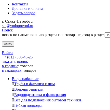
Контакты
Доставка и оплата
Задать вопрос
г. Санкт-Петербург
sm@vodoprovod.ru
Поиск
поиск по наименованию раздела или товара
переход в раздел
Войти
+7 (812) 350-45-25
заказать звонок
в корзине
:
товаров
в закладках
:
товаров
Водоснабжение

Трубы и фитинги к ним

Водонагреватели

Водоподготовка и фильтрация

Все для подключения бытовой техники

Гибкая подводка