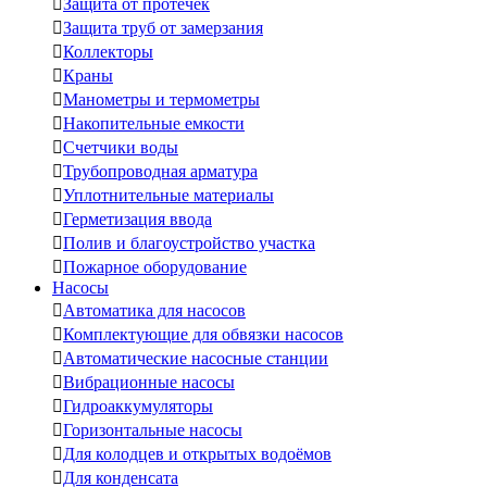

Защита от протечек

Защита труб от замерзания

Коллекторы

Краны

Манометры и термометры

Накопительные емкости

Счетчики воды

Трубопроводная арматура

Уплотнительные материалы

Герметизация ввода

Полив и благоустройство участка

Пожарное оборудование
Насосы

Автоматика для насосов

Комплектующие для обвязки насосов

Автоматические насосные станции

Вибрационные насосы

Гидроаккумуляторы

Горизонтальные насосы

Для колодцев и открытых водоёмов

Для конденсата