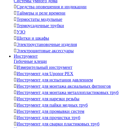
Системы умного дома

Средства оповещения и индикации

Таймеры и реле времени

Термостаты модульные

Термоусадочные трубки

УЗО

Щитки и шкафы

Электроустановочные изделия

Электрощитовые аксессуары
Инструмент
Гибочные клещи

Измерительный инструмент

Инструмент для Uponor PEX

Инструмент для испытания давлением

Инструмент для монтажа аксиальных фитингов

Инструмент для монтажа металлопластиковых труб

Инструмент для нарезки резьбы

Инструмент для пайки медных труб

Инструмент для промывки систем

Инструмент для прочистки труб

Инструмент для сварки пластиковых труб