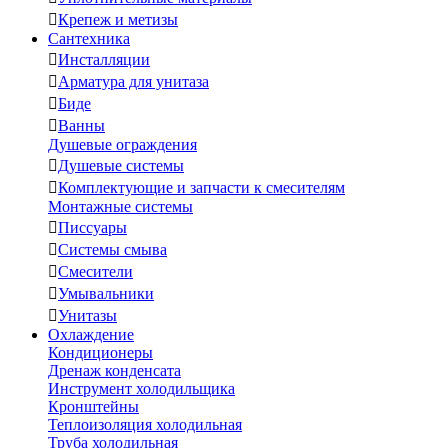

Крепеж и метизы
Сантехника

Инсталляции

Арматура для унитаза

Биде

Ванны
Душевые ограждения

Душевые системы

Комплектующие и запчасти к смесителям
Монтажные системы

Писсуары

Системы смыва

Смесители

Умывальники

Унитазы
Охлаждение
Кондиционеры
Дренаж конденсата
Инструмент холодильщика
Кронштейны
Теплоизоляция холодильная
Труба холодильная