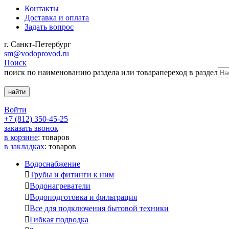
Контакты
Доставка и оплата
Задать вопрос
г. Санкт-Петербург
sm@vodoprovod.ru
Поиск
поиск по наименованию раздела или товара
переход в раздел
Войти
+7 (812) 350-45-25
заказать звонок
в корзине
:
товаров
в закладках
:
товаров
Водоснабжение

Трубы и фитинги к ним

Водонагреватели

Водоподготовка и фильтрация

Все для подключения бытовой техники

Гибкая подводка