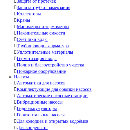

Защита от протечек

Защита труб от замерзания

Коллекторы

Краны

Манометры и термометры

Накопительные емкости

Счетчики воды

Трубопроводная арматура

Уплотнительные материалы

Герметизация ввода

Полив и благоустройство участка

Пожарное оборудование
Насосы

Автоматика для насосов

Комплектующие для обвязки насосов

Автоматические насосные станции

Вибрационные насосы

Гидроаккумуляторы

Горизонтальные насосы

Для колодцев и открытых водоёмов

Для конденсата