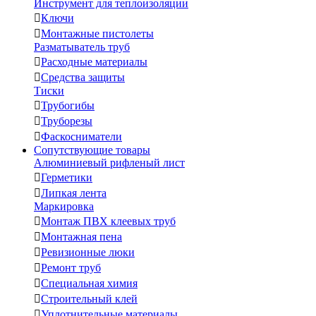
Инструмент для теплоизоляции

Ключи

Монтажные пистолеты
Разматыватель труб

Расходные материалы

Средства защиты
Тиски

Трубогибы

Труборезы

Фаскосниматели
Сопутствующие товары
Алюминиевый рифленый лист

Герметики

Липкая лента
Маркировка

Монтаж ПВХ клеевых труб

Монтажная пена

Ревизионные люки

Ремонт труб

Специальная химия

Строительный клей

Уплотнительные материалы