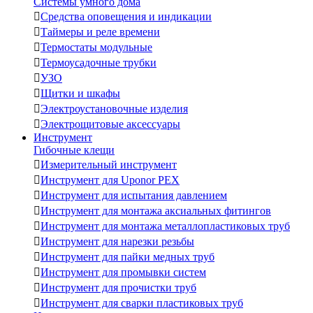
Системы умного дома

Средства оповещения и индикации

Таймеры и реле времени

Термостаты модульные

Термоусадочные трубки

УЗО

Щитки и шкафы

Электроустановочные изделия

Электрощитовые аксессуары
Инструмент
Гибочные клещи

Измерительный инструмент

Инструмент для Uponor PEX

Инструмент для испытания давлением

Инструмент для монтажа аксиальных фитингов

Инструмент для монтажа металлопластиковых труб

Инструмент для нарезки резьбы

Инструмент для пайки медных труб

Инструмент для промывки систем

Инструмент для прочистки труб

Инструмент для сварки пластиковых труб