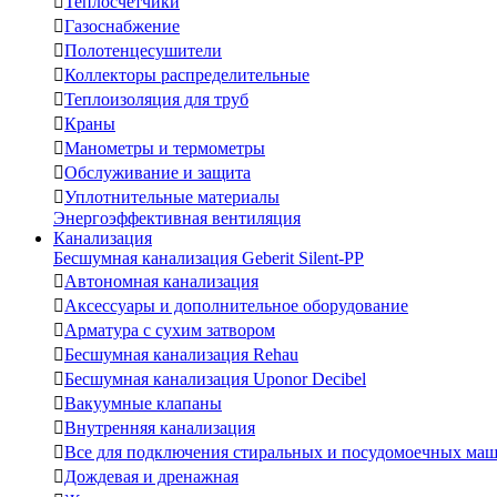

Теплосчетчики

Газоснабжение

Полотенцесушители

Коллекторы распределительные

Теплоизоляция для труб

Краны

Манометры и термометры

Обслуживание и защита

Уплотнительные материалы
Энергоэффективная вентиляция
Канализация
Бесшумная канализация Geberit Silent-PP

Автономная канализация

Аксессуары и дополнительное оборудование

Арматура с сухим затвором

Бесшумная канализация Rehau

Бесшумная канализация Uponor Decibel

Вакуумные клапаны

Внутренняя канализация

Все для подключения стиральных и посудомоечных ма

Дождевая и дренажная