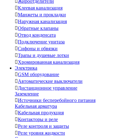

Жироотделители

Клеевая канализация

Манжеты и прокладки

Наружная канализация

Обратные клапаны

Отвод конденсата

Подключение унитаза

Сифоны и обвязки

Трапы и душевые лотки

Хромированная канализация
Электрика

GSM оборудование

Автоматические выключатели

Дистанционное управление
Заземление

Источники бесперебойного питания
Кабельная арматура

Кабельная продукция

Контакторы и реле

Реле контроля и защиты

Реле уровня жидкости