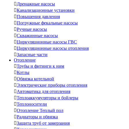

Дренажные насосы

Канализационные установки

Повышения давления

Погружные фекальные насосы

Ручные насосы

Скважинные насосы

Циркуляционные насосы ГВС

Циркуляционные насосы отопления

Запасные части
Отопление

Трубы и фитинги к ним

Котлы

Обвязка котельной

Электрические приборы отопления

Автоматика для отопления

Теплоаккумуляторы и бойлеры

Теплоносители

Отопление Теплый пол

Радиаторы и обвязка

Защита труб от замерзания