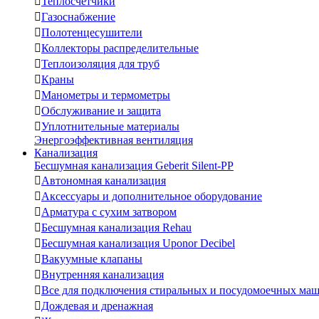

Теплосчетчики

Газоснабжение

Полотенцесушители

Коллекторы распределительные

Теплоизоляция для труб

Краны

Манометры и термометры

Обслуживание и защита

Уплотнительные материалы
Энергоэффективная вентиляция
Канализация
Бесшумная канализация Geberit Silent-PP

Автономная канализация

Аксессуары и дополнительное оборудование

Арматура с сухим затвором

Бесшумная канализация Rehau

Бесшумная канализация Uponor Decibel

Вакуумные клапаны

Внутренняя канализация

Все для подключения стиральных и посудомоечных ма

Дождевая и дренажная