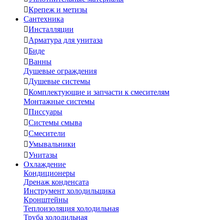

Крепеж и метизы
Сантехника

Инсталляции

Арматура для унитаза

Биде

Ванны
Душевые ограждения

Душевые системы

Комплектующие и запчасти к смесителям
Монтажные системы

Писсуары

Системы смыва

Смесители

Умывальники

Унитазы
Охлаждение
Кондиционеры
Дренаж конденсата
Инструмент холодильщика
Кронштейны
Теплоизоляция холодильная
Труба холодильная