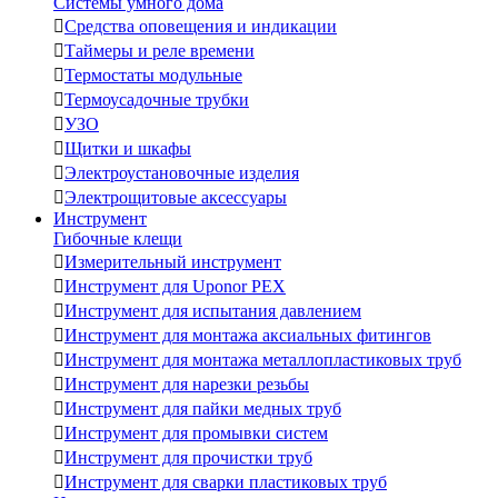
Системы умного дома

Средства оповещения и индикации

Таймеры и реле времени

Термостаты модульные

Термоусадочные трубки

УЗО

Щитки и шкафы

Электроустановочные изделия

Электрощитовые аксессуары
Инструмент
Гибочные клещи

Измерительный инструмент

Инструмент для Uponor PEX

Инструмент для испытания давлением

Инструмент для монтажа аксиальных фитингов

Инструмент для монтажа металлопластиковых труб

Инструмент для нарезки резьбы

Инструмент для пайки медных труб

Инструмент для промывки систем

Инструмент для прочистки труб

Инструмент для сварки пластиковых труб