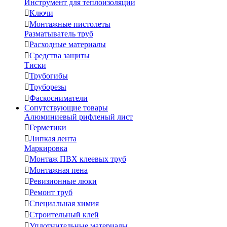
Инструмент для теплоизоляции

Ключи

Монтажные пистолеты
Разматыватель труб

Расходные материалы

Средства защиты
Тиски

Трубогибы

Труборезы

Фаскосниматели
Сопутствующие товары
Алюминиевый рифленый лист

Герметики

Липкая лента
Маркировка

Монтаж ПВХ клеевых труб

Монтажная пена

Ревизионные люки

Ремонт труб

Специальная химия

Строительный клей

Уплотнительные материалы