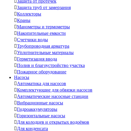

Защита от протечек

Защита труб от замерзания

Коллекторы

Краны

Манометры и термометры

Накопительные емкости

Счетчики воды

Трубопроводная арматура

Уплотнительные материалы

Герметизация ввода

Полив и благоустройство участка

Пожарное оборудование
Насосы

Автоматика для насосов

Комплектующие для обвязки насосов

Автоматические насосные станции

Вибрационные насосы

Гидроаккумуляторы

Горизонтальные насосы

Для колодцев и открытых водоёмов

Для конденсата