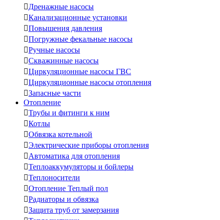

Дренажные насосы

Канализационные установки

Повышения давления

Погружные фекальные насосы

Ручные насосы

Скважинные насосы

Циркуляционные насосы ГВС

Циркуляционные насосы отопления

Запасные части
Отопление

Трубы и фитинги к ним

Котлы

Обвязка котельной

Электрические приборы отопления

Автоматика для отопления

Теплоаккумуляторы и бойлеры

Теплоносители

Отопление Теплый пол

Радиаторы и обвязка

Защита труб от замерзания