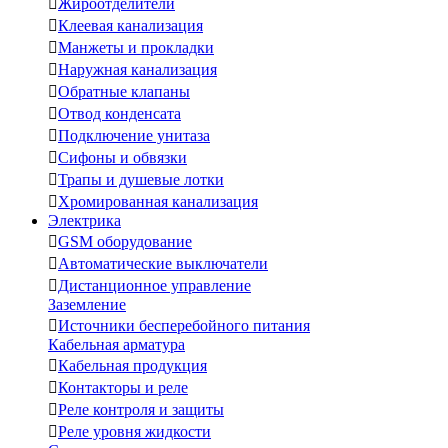

Жироотделители

Клеевая канализация

Манжеты и прокладки

Наружная канализация

Обратные клапаны

Отвод конденсата

Подключение унитаза

Сифоны и обвязки

Трапы и душевые лотки

Хромированная канализация
Электрика

GSM оборудование

Автоматические выключатели

Дистанционное управление
Заземление

Источники бесперебойного питания
Кабельная арматура

Кабельная продукция

Контакторы и реле

Реле контроля и защиты

Реле уровня жидкости