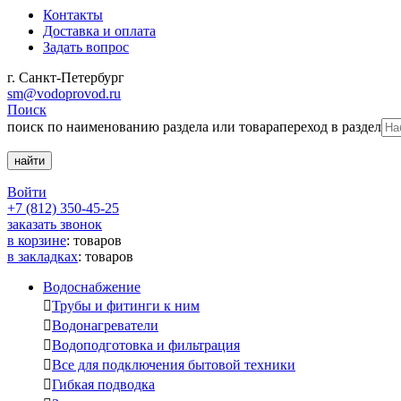
Контакты
Доставка и оплата
Задать вопрос
г. Санкт-Петербург
sm@vodoprovod.ru
Поиск
поиск по наименованию раздела или товара
переход в раздел
Войти
+7 (812) 350-45-25
заказать звонок
в корзине
:
товаров
в закладках
:
товаров
Водоснабжение

Трубы и фитинги к ним

Водонагреватели

Водоподготовка и фильтрация

Все для подключения бытовой техники

Гибкая подводка