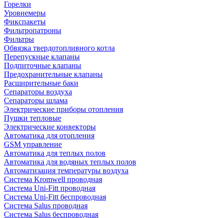
Горелки
Уровнемеры
Фикспакеты
Фильтропатроны
Фильтры
Обвязка твердотопливного котла
Перепускные клапаны
Подпиточные клапаны
Предохранительные клапаны
Расширительные баки
Сепараторы воздуха
Сепараторы шлама
Электрические приборы отопления
Пушки тепловые
Электрические конвекторы
Автоматика для отопления
GSM управление
Автоматика для теплых полов
Автоматика для водяных теплых полов
Автоматизация температуры воздуха
Система Kromwell проводная
Система Uni-Fitt проводная
Система Uni-Fitt беспроводная
Система Salus проводная
Система Salus беспроводная