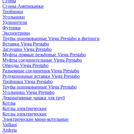
Сгоны
Сгоны-Американки
Тройники
Угольники
Удлинители
Футорки
Эксцентрики
Трубы оцинкованные Viega Prestabo и фитинги
Вставки Viega Prestabo
Заглушки Viega Prestabo
Муфты прямые резьбовые Viega Prestabo
Муфты соединительные Viega Prestabo
Обводы Viega Prestabo
Разъемные соединения Viega Prestabo
Редукционные вставки Viega Prestabo
Тройники Viega Prestabo
Трубы оцинкованные Viega Prestabo
Угольники Viega Prestabo
Декоративные чашки для труб
Котлы
Котлы электрические
Котлы электрические
Электрические мини-котельные
Vaillant
Arderia