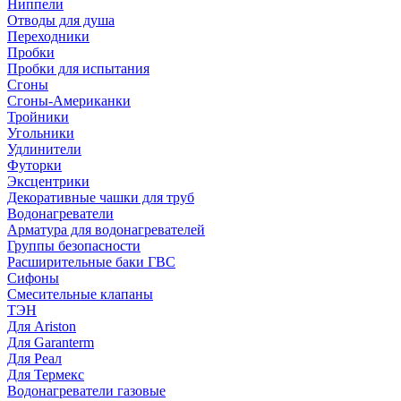
Ниппели
Отводы для душа
Переходники
Пробки
Пробки для испытания
Сгоны
Сгоны-Американки
Тройники
Угольники
Удлинители
Футорки
Эксцентрики
Декоративные чашки для труб
Водонагреватели
Арматура для водонагревателей
Группы безопасности
Расширительные баки ГВС
Сифоны
Смесительные клапаны
ТЭН
Для Ariston
Для Garanterm
Для Реал
Для Термекс
Водонагреватели газовые