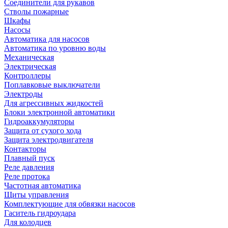
Соединители для рукавов
Стволы пожарные
Шкафы
Насосы
Автоматика для насосов
Автоматика по уровню воды
Механическая
Электрическая
Контроллеры
Поплавковые выключатели
Электроды
Для агрессивных жидкостей
Блоки электронной автоматики
Гидроаккумуляторы
Защита от сухого хода
Защита электродвигателя
Контакторы
Плавный пуск
Реле давления
Реле протока
Частотная автоматика
Щиты управления
Комплектующие для обвязки насосов
Гаситель гидроудара
Для колодцев