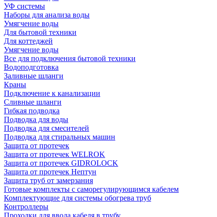
УФ системы
Наборы для анализа воды
Умягчение воды
Для бытовой техники
Для коттеджей
Умягчение воды
Все для подключения бытовой техники
Водоподготовка
Заливные шланги
Краны
Подключение к канализации
Сливные шланги
Гибкая подводка
Подводка для воды
Подводка для смесителей
Подводка для стиральных машин
Защита от протечек
Защита от протечек WELROK
Защита от протечек GIDROLOCK
Защита от протечек Нептун
Защита труб от замерзания
Готовые комплекты с саморегулирующимся кабелем
Комплектующие для системы обогрева труб
Контроллеры
Проходки для ввода кабеля в трубу