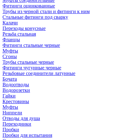
Муфты соединительные
Фитинги оцинкованные
Трубы из черной стали и фитинги к ним
Стальные фитинги под сварку
Калачи
Переходы конусные
Резьба стальная
Фланцы
Фитинги стальные черные
Муфты
Сгоны
Трубы стальные черные
Фитинги чугунные черные
Резьбовые соединители латунные
Бочата
Водоотводы
Водорозетки
Гайки
Крестовины
Муфты
Ниппели
Отводы для душа
Переходники
Пробки
Пробки для испытания