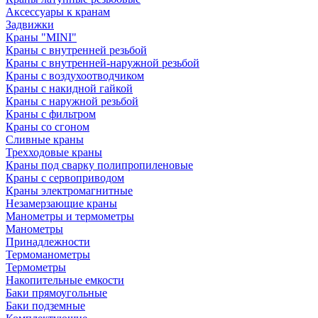
Аксессуары к кранам
Задвижки
Краны "MINI"
Краны с внутренней резьбой
Краны с внутренней-наружной резьбой
Краны с воздухоотводчиком
Краны с накидной гайкой
Краны с наружной резьбой
Краны с фильтром
Краны со сгоном
Сливные краны
Трехходовые краны
Краны под сварку полипропиленовые
Краны с сервоприводом
Краны электромагнитные
Незамерзающие краны
Манометры и термометры
Манометры
Принадлежности
Термоманометры
Термометры
Накопительные емкости
Баки прямоугольные
Баки подземные