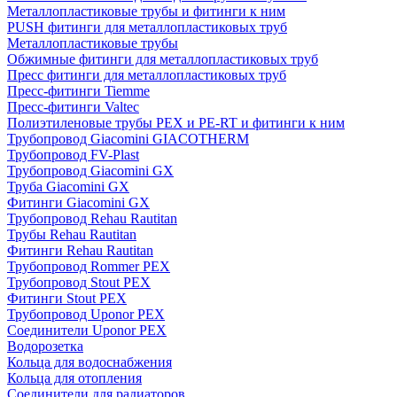
Металлопластиковые трубы и фитинги к ним
PUSH фитинги для металлопластиковых труб
Металлопластиковые трубы
Обжимные фитинги для металлопластиковых труб
Пресс фитинги для металлопластиковых труб
Пресс-фитинги Tiemme
Пресс-фитинги Valtec
Полиэтиленовые трубы PEX и PE-RT и фитинги к ним
Трубопровод Giacomini GIACOTHERM
Трубопровод FV-Plast
Трубопровод Giacomini GX
Труба Giacomini GX
Фитинги Giacomini GX
Трубопровод Rehau Rautitan
Трубы Rehau Rautitan
Фитинги Rehau Rautitan
Трубопровод Rommer PEX
Трубопровод Stout PEX
Фитинги Stout PEX
Трубопровод Uponor PEX
Соединители Uponor PEX
Водорозетка
Кольца для водоснабжения
Кольца для отопления
Соединители для радиаторов