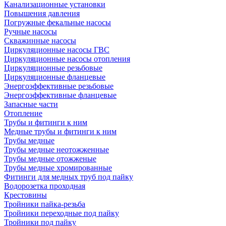
Канализационные установки
Повышения давления
Погружные фекальные насосы
Ручные насосы
Скважинные насосы
Циркуляционные насосы ГВС
Циркуляционные насосы отопления
Циркуляционные резьбовые
Циркуляционные фланцевые
Энергоэффективные резьбовые
Энергоэффективные фланцевые
Запасные части
Отопление
Трубы и фитинги к ним
Медные трубы и фитинги к ним
Трубы медные
Трубы медные неотожженные
Трубы медные отожженые
Трубы медные хромированные
Фитинги для медных труб под пайку
Водорозетка проходная
Крестовины
Тройники пайка-резьба
Тройники переходные под пайку
Тройники под пайку