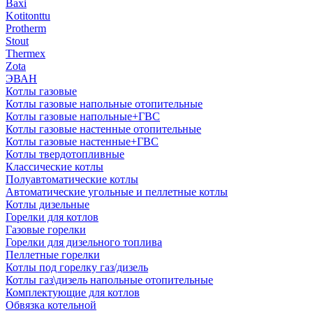
Baxi
Kotitonttu
Protherm
Stout
Thermex
Zota
ЭВАН
Котлы газовые
Котлы газовые напольные отопительные
Котлы газовые напольные+ГВС
Котлы газовые настенные отопительные
Котлы газовые настенные+ГВС
Котлы твердотопливные
Классические котлы
Полуавтоматические котлы
Автоматические угольные и пеллетные котлы
Котлы дизельные
Горелки для котлов
Газовые горелки
Горелки для дизельного топлива
Пеллетные горелки
Котлы под горелку газ/дизель
Котлы газ\дизель напольные отопительные
Комплектующие для котлов
Обвязка котельной