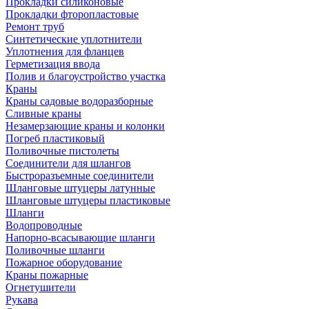
Прокладки силиконовые
Прокладки фторопластовые
Ремонт труб
Синтетические уплотнители
Уплотнения для фланцев
Герметизация ввода
Полив и благоустройство участка
Краны
Краны садовые водоразборные
Сливные краны
Незамерзающие краны и колонки
Погреб пластиковый
Поливочные пистолеты
Соединители для шлангов
Быстроразъемные соединители
Шланговые штуцеры латунные
Шланговые штуцеры пластиковые
Шланги
Водопроводные
Напорно-всасывающие шланги
Поливочные шланги
Пожарное оборудование
Краны пожарные
Огнетушители
Рукава