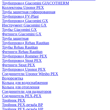
Трубопровод Giacomini GIACOTHERM
Коллекторы Uponor PEX
Труба защитная гофрированная
Трубопровод FV-Plast
Трубопровод Giacomini GX
Инструмент Giacomini GX
Трубы Giacomini GX
Фитинги Giacomini GX
Труба защитная
Трубопровод Rehau Rautitan
Трубы Rehau Rautitan
Фитинги Rehau Rautitan
Трубопровод Rommer PEX
Трубопровод Stout PEX
Фитинги Stout PEX
Трубопровод Uponor PEX
Соединители Uponor Wirsbo PEX
Водорозетка
Кольца для водоснабжения
Кольца для отопления
Соединители для радиаторов
Соединитель PEX-PEX
Тройник PEX
Тройник PEX-резьба ВР
Тройник PEX-резьба НР