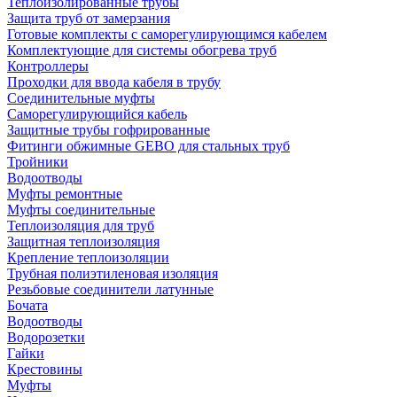
Теплоизолированные трубы
Защита труб от замерзания
Готовые комплекты с саморегулирующимся кабелем
Комплектующие для системы обогрева труб
Контроллеры
Проходки для ввода кабеля в трубу
Соединительные муфты
Саморегулирующийся кабель
Защитные трубы гофрированные
Фитинги обжимные GEBO для стальных труб
Тройники
Водоотводы
Муфты ремонтные
Муфты соединительные
Теплоизоляция для труб
Защитная теплоизоляция
Крепление теплоизоляции
Трубная полиэтиленовая изоляция
Резьбовые соединители латунные
Бочата
Водоотводы
Водорозетки
Гайки
Крестовины
Муфты