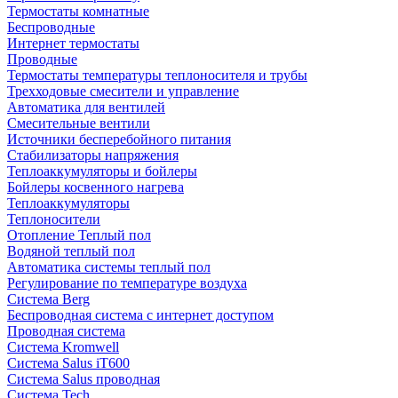
Термостаты комнатные
Беспроводные
Интернет термостаты
Проводные
Термостаты температуры теплоносителя и трубы
Трехходовые смесители и управление
Автоматика для вентилей
Смесительные вентили
Источники бесперебойного питания
Стабилизаторы напряжения
Теплоаккумуляторы и бойлеры
Бойлеры косвенного нагрева
Теплоаккумуляторы
Теплоносители
Отопление Теплый пол
Водяной теплый пол
Автоматика системы теплый пол
Регулирование по температуре воздуха
Система Berg
Беспроводная система с интернет доступом
Проводная система
Система Kromwell
Система Salus iT600
Система Salus проводная
Система Tech