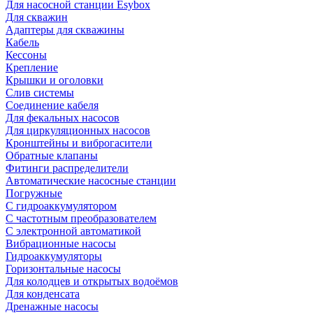
Для насосной станции Esybox
Для скважин
Адаптеры для скважины
Кабель
Кессоны
Крепление
Крышки и оголовки
Слив системы
Соединение кабеля
Для фекальных насосов
Для циркуляционных насосов
Кронштейны и виброгасители
Обратные клапаны
Фитинги распределители
Автоматические насосные станции
Погружные
С гидроаккумулятором
С частотным преобразователем
С электронной автоматикой
Вибрационные насосы
Гидроаккумуляторы
Горизонтальные насосы
Для колодцев и открытых водоёмов
Для конденсата
Дренажные насосы