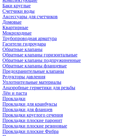
Комплектующие
Баки круглые
Счетчики воды
Аксессуары для счетчиков
Домовые
Квартирные
Мокроходные
Трубопроводная арматура
Гасители гидроудара
Обратные клапаны
Обратные клапаны горизонтальные
Обратные клапаны подпружиненные
Обратные клапаны фланцевые
Предохранительные клапаны
Редукторы давления
Уплотнительные материалы
Анаэробные герметики для резьбы
Лён и паста
Прокладки
Прокладки для кранбуксы
Прокладки для фланцев
Прокладки круглого сечения
Прокладки плоские паронит
Прокладки плоские резиновые
Прокладки плоские Фибра