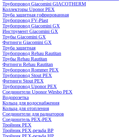
Трубопровод Giacomini GIACOTHERM
Коллекторы Uponor PEX
Труба защитная гофрированная
Трубопровод FV-Plast
Трубопровод Giacomini GX
Инструмент Giacomini GX
Трубы Giacomini GX
Фитинги Giacomini GX
Труба защитная
Трубопровод Rehau Rautitan
Трубы Rehau Rautitan
Фитинги Rehau Rautitan
Трубопровод Rommer PEX
Трубопровод Stout PEX
Фитинги Stout PEX
Трубопровод Uponor PEX
Соединители Uponor Wirsbo PEX
Водорозетка
Кольца для водоснабжения
Кольца для отопления
Соединители для радиаторов
Соединитель PEX-PEX
Тройник PEX
Тройник PEX-резьба ВР
Тройник PEX-резьба НР