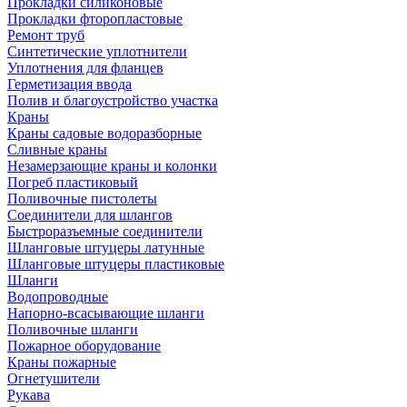
Прокладки силиконовые
Прокладки фторопластовые
Ремонт труб
Синтетические уплотнители
Уплотнения для фланцев
Герметизация ввода
Полив и благоустройство участка
Краны
Краны садовые водоразборные
Сливные краны
Незамерзающие краны и колонки
Погреб пластиковый
Поливочные пистолеты
Соединители для шлангов
Быстроразъемные соединители
Шланговые штуцеры латунные
Шланговые штуцеры пластиковые
Шланги
Водопроводные
Напорно-всасывающие шланги
Поливочные шланги
Пожарное оборудование
Краны пожарные
Огнетушители
Рукава