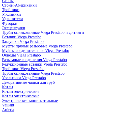
Сгоны
Сгоны-Американки
Тройники
Угольники
Удлинители
Футорки
Эксцентрики
Трубы оцинкованные Viega Prestabo и фитинги
Вставки Viega Prestabo
Заглушки Viega Prestabo
Муфты прямые резьбовые Viega Prestabo
Муфты соединительные Viega Prestabo
Обводы Viega Prestabo
Разъемные соединения Viega Prestabo
Редукционные вставки Viega Prestabo
Тройники Viega Prestabo
Трубы оцинкованные Viega Prestabo
Угольники Viega Prestabo
Декоративные чашки для труб
Котлы
Котлы электрические
Котлы электрические
Электрические мини-котельные
Vaillant
Arderia