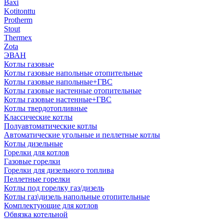
Baxi
Kotitonttu
Protherm
Stout
Thermex
Zota
ЭВАН
Котлы газовые
Котлы газовые напольные отопительные
Котлы газовые напольные+ГВС
Котлы газовые настенные отопительные
Котлы газовые настенные+ГВС
Котлы твердотопливные
Классические котлы
Полуавтоматические котлы
Автоматические угольные и пеллетные котлы
Котлы дизельные
Горелки для котлов
Газовые горелки
Горелки для дизельного топлива
Пеллетные горелки
Котлы под горелку газ/дизель
Котлы газ\дизель напольные отопительные
Комплектующие для котлов
Обвязка котельной