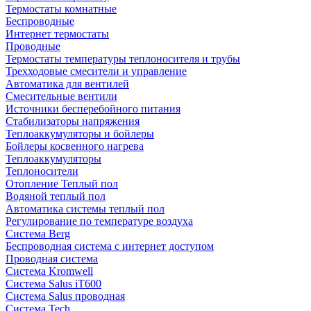
Термостаты комнатные
Беспроводные
Интернет термостаты
Проводные
Термостаты температуры теплоносителя и трубы
Трехходовые смесители и управление
Автоматика для вентилей
Смесительные вентили
Источники бесперебойного питания
Стабилизаторы напряжения
Теплоаккумуляторы и бойлеры
Бойлеры косвенного нагрева
Теплоаккумуляторы
Теплоносители
Отопление Теплый пол
Водяной теплый пол
Автоматика системы теплый пол
Регулирование по температуре воздуха
Система Berg
Беспроводная система с интернет доступом
Проводная система
Система Kromwell
Система Salus iT600
Система Salus проводная
Система Tech