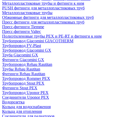
Металлопластиковые трубы и фитинги к ним
PUSH фитинги для металлопластиковых труб
Металлопластиковые трубы
Обжимные фитинги для металлопластиковых труб
Пресс фитинги для металлопластиковых труб
Пресс-фитинги Tiemme
Пресс-фитинги Valtec
Полиэтиленовые трубы PEX и PE-RT и фитинги к ним
Трубопровод Giacomini GIACOTHERM
Трубопровод FV-Plast
Трубопровод Giacomini GX
Труба Giacomini GX
Фитинги Giacomini GX
Трубопровод Rehau Rautitan
Трубы Rehau Rautitan
Фитинги Rehau Rautitan
Трубопровод Rommer PEX
Трубопровод Stout PEX
Фитинги Stout PEX
Трубопровод Uponor PEX
Соединители Uponor PEX
Водорозетка
Кольца для водоснабжения
Кольца для отопления
Соединители для радиаторов