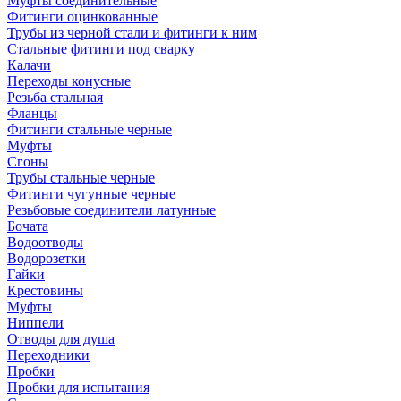
Муфты соединительные
Фитинги оцинкованные
Трубы из черной стали и фитинги к ним
Стальные фитинги под сварку
Калачи
Переходы конусные
Резьба стальная
Фланцы
Фитинги стальные черные
Муфты
Сгоны
Трубы стальные черные
Фитинги чугунные черные
Резьбовые соединители латунные
Бочата
Водоотводы
Водорозетки
Гайки
Крестовины
Муфты
Ниппели
Отводы для душа
Переходники
Пробки
Пробки для испытания