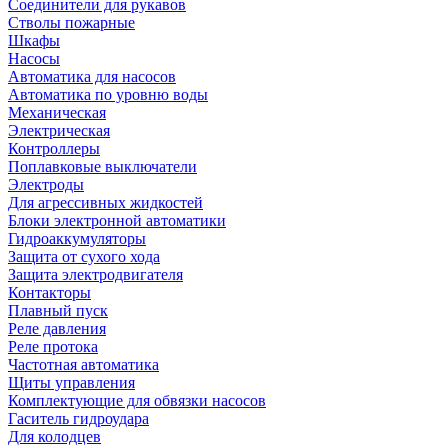
Соединители для рукавов
Стволы пожарные
Шкафы
Насосы
Автоматика для насосов
Автоматика по уровню воды
Механическая
Электрическая
Контроллеры
Поплавковые выключатели
Электроды
Для агрессивных жидкостей
Блоки электронной автоматики
Гидроаккумуляторы
Защита от сухого хода
Защита электродвигателя
Контакторы
Плавный пуск
Реле давления
Реле протока
Частотная автоматика
Щиты управления
Комплектующие для обвязки насосов
Гаситель гидроудара
Для колодцев