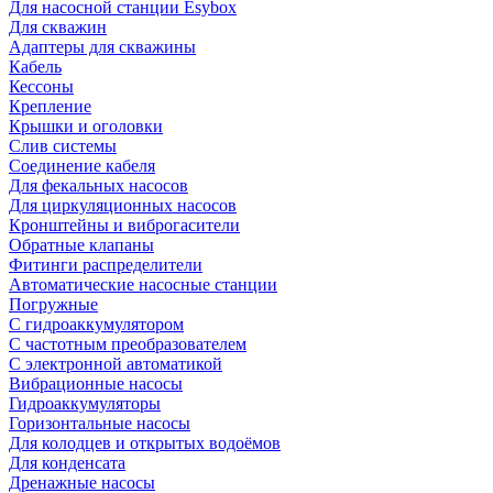
Для насосной станции Esybox
Для скважин
Адаптеры для скважины
Кабель
Кессоны
Крепление
Крышки и оголовки
Слив системы
Соединение кабеля
Для фекальных насосов
Для циркуляционных насосов
Кронштейны и виброгасители
Обратные клапаны
Фитинги распределители
Автоматические насосные станции
Погружные
С гидроаккумулятором
С частотным преобразователем
С электронной автоматикой
Вибрационные насосы
Гидроаккумуляторы
Горизонтальные насосы
Для колодцев и открытых водоёмов
Для конденсата
Дренажные насосы