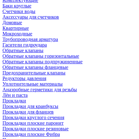
Комплектующие
Баки круглые
Счетчики воды
Аксессуары для счетчиков
Домовые
Квартирные
Мокроходные
Трубопроводная арматура
Гасители гидроудара
Обратные клапаны
Обратные клапаны горизонтальные
Обратные клапаны подпружиненные
Обратные клапаны фланцевые
Предохранительные клапаны
Редукторы давления
Уплотнительные материалы
Анаэробные герметики для резьбы
Лён и паста
Прокладки
Прокладки для кранбуксы
Прокладки для фланцев
Прокладки круглого сечения
Прокладки плоские паронит
Прокладки плоские резиновые
Прокладки плоские Фибра