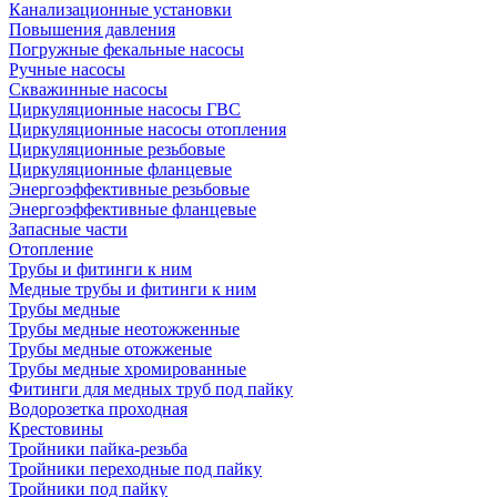
Канализационные установки
Повышения давления
Погружные фекальные насосы
Ручные насосы
Скважинные насосы
Циркуляционные насосы ГВС
Циркуляционные насосы отопления
Циркуляционные резьбовые
Циркуляционные фланцевые
Энергоэффективные резьбовые
Энергоэффективные фланцевые
Запасные части
Отопление
Трубы и фитинги к ним
Медные трубы и фитинги к ним
Трубы медные
Трубы медные неотожженные
Трубы медные отожженые
Трубы медные хромированные
Фитинги для медных труб под пайку
Водорозетка проходная
Крестовины
Тройники пайка-резьба
Тройники переходные под пайку
Тройники под пайку