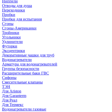
Ниппели
Отводы для душа
Переходники
Пробки
Пробки для испытания
Сгоны
Сгоны-Американки
Тройники
Угольники
Удлинители
Футорки
Эксцентрики
Декоративные чашки для труб
Водонагреватели
Арматура для водонагревателей
Группы безопасности
Расширительные баки ГВС
Сифоны
Смесительные клапаны
ТЭН
Для Ariston
Для Garanterm
Для Реал
Для Термекс
Водонагреватели газовые