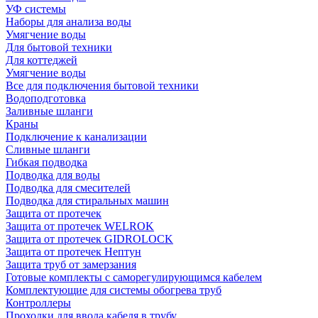
УФ системы
Наборы для анализа воды
Умягчение воды
Для бытовой техники
Для коттеджей
Умягчение воды
Все для подключения бытовой техники
Водоподготовка
Заливные шланги
Краны
Подключение к канализации
Сливные шланги
Гибкая подводка
Подводка для воды
Подводка для смесителей
Подводка для стиральных машин
Защита от протечек
Защита от протечек WELROK
Защита от протечек GIDROLOCK
Защита от протечек Нептун
Защита труб от замерзания
Готовые комплекты с саморегулирующимся кабелем
Комплектующие для системы обогрева труб
Контроллеры
Проходки для ввода кабеля в трубу