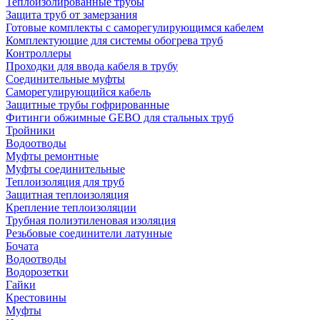
Теплоизолированные трубы
Защита труб от замерзания
Готовые комплекты с саморегулирующимся кабелем
Комплектующие для системы обогрева труб
Контроллеры
Проходки для ввода кабеля в трубу
Соединительные муфты
Саморегулирующийся кабель
Защитные трубы гофрированные
Фитинги обжимные GEBO для стальных труб
Тройники
Водоотводы
Муфты ремонтные
Муфты соединительные
Теплоизоляция для труб
Защитная теплоизоляция
Крепление теплоизоляции
Трубная полиэтиленовая изоляция
Резьбовые соединители латунные
Бочата
Водоотводы
Водорозетки
Гайки
Крестовины
Муфты