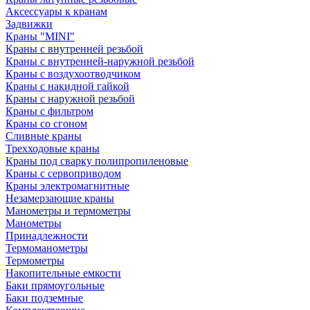
Аксессуары к кранам
Задвижки
Краны "MINI"
Краны с внутренней резьбой
Краны с внутренней-наружной резьбой
Краны с воздухоотводчиком
Краны с накидной гайкой
Краны с наружной резьбой
Краны с фильтром
Краны со сгоном
Сливные краны
Трехходовые краны
Краны под сварку полипропиленовые
Краны с сервоприводом
Краны электромагнитные
Незамерзающие краны
Манометры и термометры
Манометры
Принадлежности
Термоманометры
Термометры
Накопительные емкости
Баки прямоугольные
Баки подземные