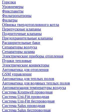
Горелки
Уровнемеры
Фикспакеты
Фильтропатроны
Фильтры
Обвязка твердотопливного котла
Перепускные клапаны
Подпиточные клапаны
Предохранительные клапаны
Расширительные баки
Сепараторы воздуха
Сепараторы шлама
Электрические приборы отопления
Пушки тепловые
Электрические конвекторы
Автоматика для отопления
GSM управление
Автоматика для теплых полов
Автоматика для водяных теплых полов
Автоматизация температуры воздуха
Система Kromwell проводная
Система Uni-Fitt проводная
Система Uni-Fitt беспроводная
Система Salus проводная
Система Salus беспроводная