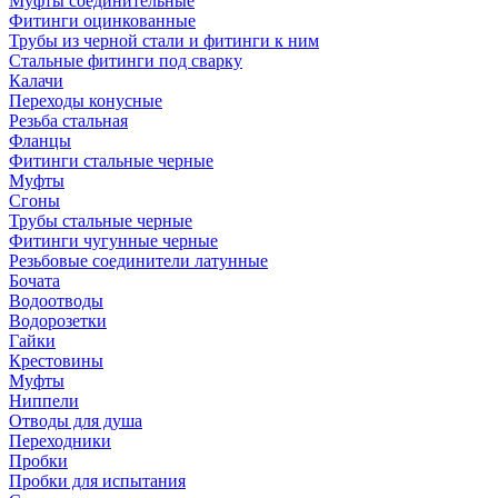
Муфты соединительные
Фитинги оцинкованные
Трубы из черной стали и фитинги к ним
Стальные фитинги под сварку
Калачи
Переходы конусные
Резьба стальная
Фланцы
Фитинги стальные черные
Муфты
Сгоны
Трубы стальные черные
Фитинги чугунные черные
Резьбовые соединители латунные
Бочата
Водоотводы
Водорозетки
Гайки
Крестовины
Муфты
Ниппели
Отводы для душа
Переходники
Пробки
Пробки для испытания