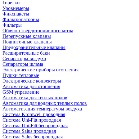
Горелки
Уровнемеры
Фикспакеты
Фильтропатроны
Фильтры
Обвязка твердотопливного котла
Перепускные клапаны
Подпиточные клапаны
Предохранительные клапаны
Расширительные баки
Сепараторы воздуха
Сепараторы шлама
Электрические приборы отопления
Пушки тепловые
Электрические конвекторы
Автоматика для отопления
GSM управление
Автоматика для теплых полов
Автоматика для водяных теплых полов
Автоматизация температуры воздуха
Система Kromwell проводная
Система Uni-Fitt проводная
Система Uni-Fitt беспроводная
Система Salus проводная
Система Salus беспроводная