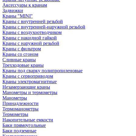
Аксессуары к кранам
Задвижки
Краны "MINI"
Краны с внутренней резьбой
Краны с внутренней-наружной резьбой
Краны с воздухоотводчиком
Краны с накидной гайкой
Краны с наружной резьбой
Краны с фильтром
Краны со сгоном
Сливные краны
Трехходовые краны
Краны под сварку полипропиленовые
Краны с сервоприводом
Краны электромагнитные
Незамерзающие краны
Манометры и термометры
Манометры
Принадлежности
Термоманометры
Термометры
Накопительные емкости
Баки прямоугольные
Баки подземные