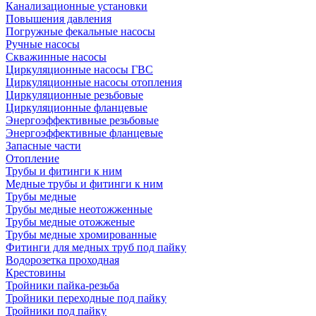
Канализационные установки
Повышения давления
Погружные фекальные насосы
Ручные насосы
Скважинные насосы
Циркуляционные насосы ГВС
Циркуляционные насосы отопления
Циркуляционные резьбовые
Циркуляционные фланцевые
Энергоэффективные резьбовые
Энергоэффективные фланцевые
Запасные части
Отопление
Трубы и фитинги к ним
Медные трубы и фитинги к ним
Трубы медные
Трубы медные неотожженные
Трубы медные отожженые
Трубы медные хромированные
Фитинги для медных труб под пайку
Водорозетка проходная
Крестовины
Тройники пайка-резьба
Тройники переходные под пайку
Тройники под пайку