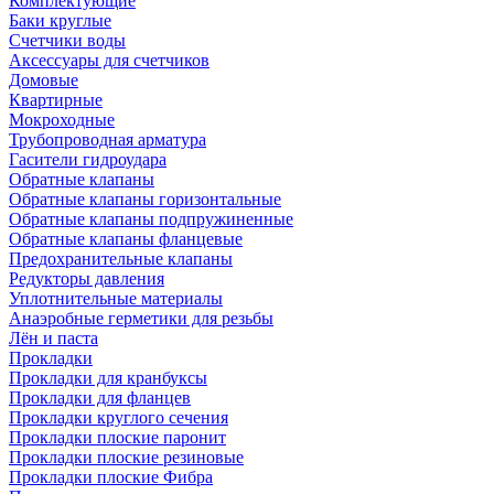
Комплектующие
Баки круглые
Счетчики воды
Аксессуары для счетчиков
Домовые
Квартирные
Мокроходные
Трубопроводная арматура
Гасители гидроудара
Обратные клапаны
Обратные клапаны горизонтальные
Обратные клапаны подпружиненные
Обратные клапаны фланцевые
Предохранительные клапаны
Редукторы давления
Уплотнительные материалы
Анаэробные герметики для резьбы
Лён и паста
Прокладки
Прокладки для кранбуксы
Прокладки для фланцев
Прокладки круглого сечения
Прокладки плоские паронит
Прокладки плоские резиновые
Прокладки плоские Фибра