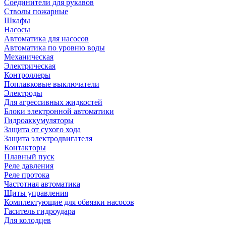
Соединители для рукавов
Стволы пожарные
Шкафы
Насосы
Автоматика для насосов
Автоматика по уровню воды
Механическая
Электрическая
Контроллеры
Поплавковые выключатели
Электроды
Для агрессивных жидкостей
Блоки электронной автоматики
Гидроаккумуляторы
Защита от сухого хода
Защита электродвигателя
Контакторы
Плавный пуск
Реле давления
Реле протока
Частотная автоматика
Щиты управления
Комплектующие для обвязки насосов
Гаситель гидроудара
Для колодцев