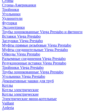
Сгоны
Сгоны-Американки
Тройники
Угольники
Удлинители
Футорки
Эксцентрики
Трубы оцинкованные Viega Prestabo и фитинги
Вставки Viega Prestabo
Заглушки Viega Prestabo
Муфты прямые резьбовые Viega Prestabo
Муфты соединительные Viega Prestabo
Обводы Viega Prestabo
Разъемные соединения Viega Prestabo
Редукционные вставки Viega Prestabo
Тройники Viega Prestabo
Трубы оцинкованные Viega Prestabo
Угольники Viega Prestabo
Декоративные чашки для труб
Котлы
Котлы электрические
Котлы электрические
Электрические мини-котельные
Vaillant
Arderia