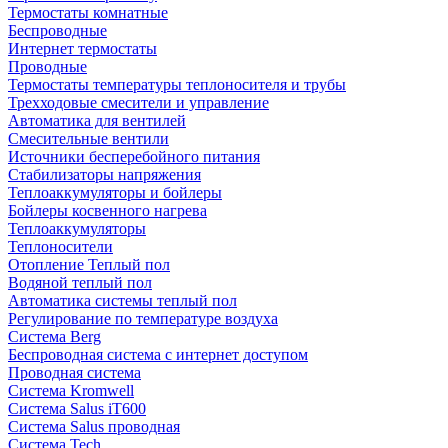
Термостаты комнатные
Беспроводные
Интернет термостаты
Проводные
Термостаты температуры теплоносителя и трубы
Трехходовые смесители и управление
Автоматика для вентилей
Смесительные вентили
Источники бесперебойного питания
Стабилизаторы напряжения
Теплоаккумуляторы и бойлеры
Бойлеры косвенного нагрева
Теплоаккумуляторы
Теплоносители
Отопление Теплый пол
Водяной теплый пол
Автоматика системы теплый пол
Регулирование по температуре воздуха
Система Berg
Беспроводная система с интернет доступом
Проводная система
Система Kromwell
Система Salus iT600
Система Salus проводная
Система Tech