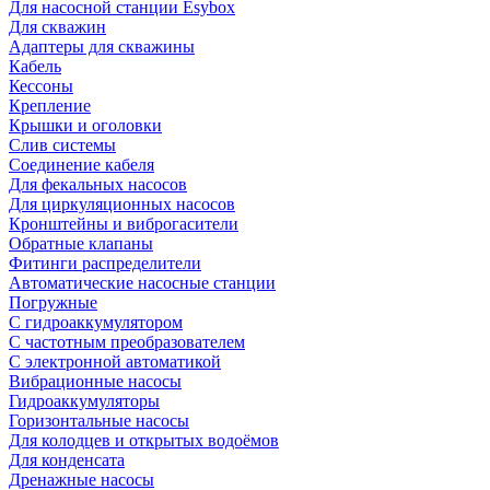
Для насосной станции Esybox
Для скважин
Адаптеры для скважины
Кабель
Кессоны
Крепление
Крышки и оголовки
Слив системы
Соединение кабеля
Для фекальных насосов
Для циркуляционных насосов
Кронштейны и виброгасители
Обратные клапаны
Фитинги распределители
Автоматические насосные станции
Погружные
С гидроаккумулятором
С частотным преобразователем
С электронной автоматикой
Вибрационные насосы
Гидроаккумуляторы
Горизонтальные насосы
Для колодцев и открытых водоёмов
Для конденсата
Дренажные насосы