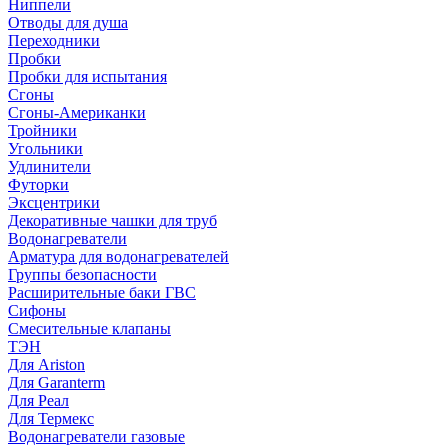
Ниппели
Отводы для душа
Переходники
Пробки
Пробки для испытания
Сгоны
Сгоны-Американки
Тройники
Угольники
Удлинители
Футорки
Эксцентрики
Декоративные чашки для труб
Водонагреватели
Арматура для водонагревателей
Группы безопасности
Расширительные баки ГВС
Сифоны
Смесительные клапаны
ТЭН
Для Ariston
Для Garanterm
Для Реал
Для Термекс
Водонагреватели газовые