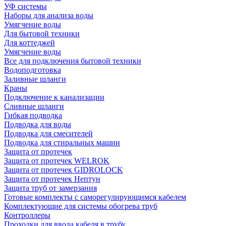
УФ системы
Наборы для анализа воды
Умягчение воды
Для бытовой техники
Для коттеджей
Умягчение воды
Все для подключения бытовой техники
Водоподготовка
Заливные шланги
Краны
Подключение к канализации
Сливные шланги
Гибкая подводка
Подводка для воды
Подводка для смесителей
Подводка для стиральных машин
Защита от протечек
Защита от протечек WELROK
Защита от протечек GIDROLOCK
Защита от протечек Нептун
Защита труб от замерзания
Готовые комплекты с саморегулирующимся кабелем
Комплектующие для системы обогрева труб
Контроллеры
Проходки для ввода кабеля в трубу