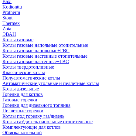
Baxi
Kotitonttu
Protherm
Stout
Thermex
Zota
ЭВАН
Котлы газовые
Котлы газовые напольные отопительные
Котлы газовые напольные+ГВС
Котлы газовые настенные отопительные
Котлы газовые настенные+ГВС
Котлы твердотопливные
Классические котлы
Полуавтоматические котлы
Автоматические угольные и пеллетные котлы
Котлы дизельные
Горелки для котлов
Газовые горелки
Горелки для дизельного топлива
Пеллетные горелки
Котлы под горелку газ/дизель
Котлы газ\дизель напольные отопительные
Комплектующие для котлов
Обвязка котельной