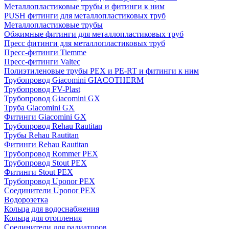
Металлопластиковые трубы и фитинги к ним
PUSH фитинги для металлопластиковых труб
Металлопластиковые трубы
Обжимные фитинги для металлопластиковых труб
Пресс фитинги для металлопластиковых труб
Пресс-фитинги Tiemme
Пресс-фитинги Valtec
Полиэтиленовые трубы PEX и PE-RT и фитинги к ним
Трубопровод Giacomini GIACOTHERM
Трубопровод FV-Plast
Трубопровод Giacomini GX
Труба Giacomini GX
Фитинги Giacomini GX
Трубопровод Rehau Rautitan
Трубы Rehau Rautitan
Фитинги Rehau Rautitan
Трубопровод Rommer PEX
Трубопровод Stout PEX
Фитинги Stout PEX
Трубопровод Uponor PEX
Соединители Uponor PEX
Водорозетка
Кольца для водоснабжения
Кольца для отопления
Соединители для радиаторов