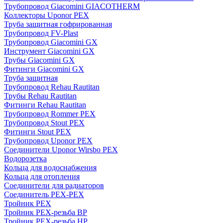
Трубопровод Giacomini GIACOTHERM
Коллекторы Uponor PEX
Труба защитная гофрированная
Трубопровод FV-Plast
Трубопровод Giacomini GX
Инструмент Giacomini GX
Трубы Giacomini GX
Фитинги Giacomini GX
Труба защитная
Трубопровод Rehau Rautitan
Трубы Rehau Rautitan
Фитинги Rehau Rautitan
Трубопровод Rommer PEX
Трубопровод Stout PEX
Фитинги Stout PEX
Трубопровод Uponor PEX
Соединители Uponor Wirsbo PEX
Водорозетка
Кольца для водоснабжения
Кольца для отопления
Соединители для радиаторов
Соединитель PEX-PEX
Тройник PEX
Тройник PEX-резьба ВР
Тройник PEX-резьба НР