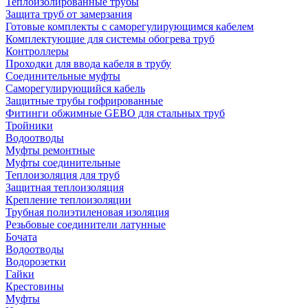
Теплоизолированные трубы
Защита труб от замерзания
Готовые комплекты с саморегулирующимся кабелем
Комплектующие для системы обогрева труб
Контроллеры
Проходки для ввода кабеля в трубу
Соединительные муфты
Саморегулирующийся кабель
Защитные трубы гофрированные
Фитинги обжимные GEBO для стальных труб
Тройники
Водоотводы
Муфты ремонтные
Муфты соединительные
Теплоизоляция для труб
Защитная теплоизоляция
Крепление теплоизоляции
Трубная полиэтиленовая изоляция
Резьбовые соединители латунные
Бочата
Водоотводы
Водорозетки
Гайки
Крестовины
Муфты