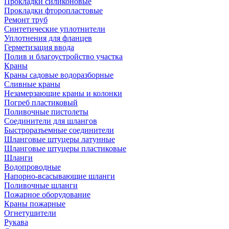
Прокладки силиконовые
Прокладки фторопластовые
Ремонт труб
Синтетические уплотнители
Уплотнения для фланцев
Герметизация ввода
Полив и благоустройство участка
Краны
Краны садовые водоразборные
Сливные краны
Незамерзающие краны и колонки
Погреб пластиковый
Поливочные пистолеты
Соединители для шлангов
Быстроразъемные соединители
Шланговые штуцеры латунные
Шланговые штуцеры пластиковые
Шланги
Водопроводные
Напорно-всасывающие шланги
Поливочные шланги
Пожарное оборудование
Краны пожарные
Огнетушители
Рукава