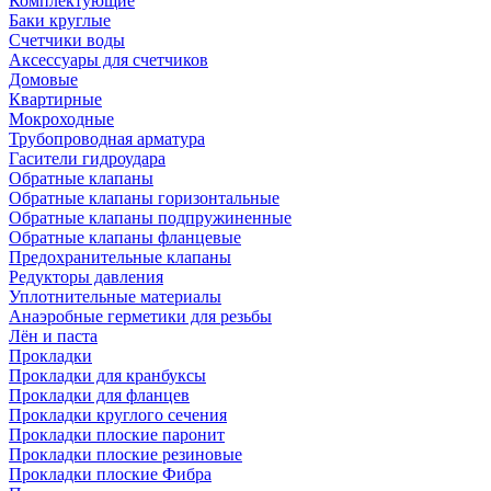
Комплектующие
Баки круглые
Счетчики воды
Аксессуары для счетчиков
Домовые
Квартирные
Мокроходные
Трубопроводная арматура
Гасители гидроудара
Обратные клапаны
Обратные клапаны горизонтальные
Обратные клапаны подпружиненные
Обратные клапаны фланцевые
Предохранительные клапаны
Редукторы давления
Уплотнительные материалы
Анаэробные герметики для резьбы
Лён и паста
Прокладки
Прокладки для кранбуксы
Прокладки для фланцев
Прокладки круглого сечения
Прокладки плоские паронит
Прокладки плоские резиновые
Прокладки плоские Фибра