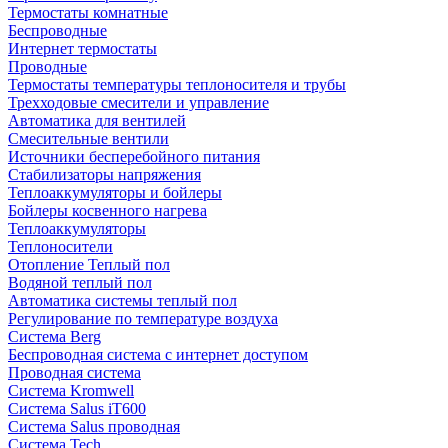
Термостаты комнатные
Беспроводные
Интернет термостаты
Проводные
Термостаты температуры теплоносителя и трубы
Трехходовые смесители и управление
Автоматика для вентилей
Смесительные вентили
Источники бесперебойного питания
Стабилизаторы напряжения
Теплоаккумуляторы и бойлеры
Бойлеры косвенного нагрева
Теплоаккумуляторы
Теплоносители
Отопление Теплый пол
Водяной теплый пол
Автоматика системы теплый пол
Регулирование по температуре воздуха
Система Berg
Беспроводная система с интернет доступом
Проводная система
Система Kromwell
Система Salus iT600
Система Salus проводная
Система Tech