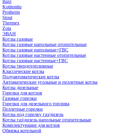
Baxi
Kotitonttu
Protherm
Stout
Thermex
Zota
ЭВАН
Котлы газовые
Котлы газовые напольные отопительные
Котлы газовые напольные+ГВС
Котлы газовые настенные отопительные
Котлы газовые настенные+ГВС
Котлы твердотопливные
Классические котлы
Полуавтоматические котлы
Автоматические угольные и пеллетные котлы
Котлы дизельные
Горелки для котлов
Газовые горелки
Горелки для дизельного топлива
Пеллетные горелки
Котлы под горелку газ/дизель
Котлы газ\дизель напольные отопительные
Комплектующие для котлов
Обвязка котельной