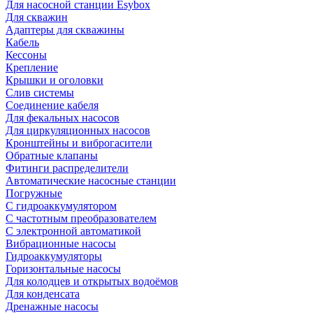
Для насосной станции Esybox
Для скважин
Адаптеры для скважины
Кабель
Кессоны
Крепление
Крышки и оголовки
Слив системы
Соединение кабеля
Для фекальных насосов
Для циркуляционных насосов
Кронштейны и виброгасители
Обратные клапаны
Фитинги распределители
Автоматические насосные станции
Погружные
С гидроаккумулятором
С частотным преобразователем
С электронной автоматикой
Вибрационные насосы
Гидроаккумуляторы
Горизонтальные насосы
Для колодцев и открытых водоёмов
Для конденсата
Дренажные насосы