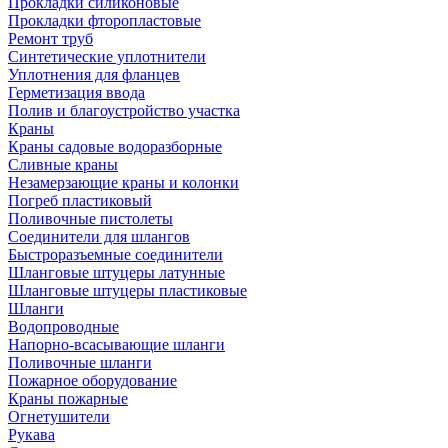
Прокладки силиконовые
Прокладки фторопластовые
Ремонт труб
Синтетические уплотнители
Уплотнения для фланцев
Герметизация ввода
Полив и благоустройство участка
Краны
Краны садовые водоразборные
Сливные краны
Незамерзающие краны и колонки
Погреб пластиковый
Поливочные пистолеты
Соединители для шлангов
Быстроразъемные соединители
Шланговые штуцеры латунные
Шланговые штуцеры пластиковые
Шланги
Водопроводные
Напорно-всасывающие шланги
Поливочные шланги
Пожарное оборудование
Краны пожарные
Огнетушители
Рукава