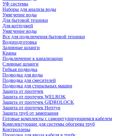
УФ системы
Наборы для анализа воды
Умягчение воды
Для бытовой техники
Для коттеджей
Умягчение воды
Все для подключения бытовой техники
Водоподготовка
Заливные шланги
Краны
Подключение к канализации
Сливные шланги
Гибкая подводка
Подводка для воды
Подводка для смесителей
Подводка для стиральных машин
Защита от протечек
Защита от протечек WELROK
Защита от протечек GIDROLOCK
Защита от протечек Нептун
Защита труб от замерзания
Готовые комплекты с саморегулирующимся кабелем
Комплектующие для системы обогрева труб
Контроллеры
Проходки для ввода кабеля в трубу