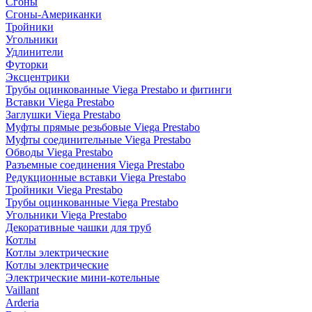
Сгоны
Сгоны-Американки
Тройники
Угольники
Удлинители
Футорки
Эксцентрики
Трубы оцинкованные Viega Prestabo и фитинги
Вставки Viega Prestabo
Заглушки Viega Prestabo
Муфты прямые резьбовые Viega Prestabo
Муфты соединительные Viega Prestabo
Обводы Viega Prestabo
Разъемные соединения Viega Prestabo
Редукционные вставки Viega Prestabo
Тройники Viega Prestabo
Трубы оцинкованные Viega Prestabo
Угольники Viega Prestabo
Декоративные чашки для труб
Котлы
Котлы электрические
Котлы электрические
Электрические мини-котельные
Vaillant
Arderia