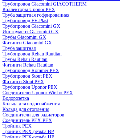
Трубопровод Giacomini GIACOTHERM
Коллекторы Uponor PEX
Труба защитная гофрированная
Трубопровод FV-Plast
Трубопровод Giacomini GX
Инструмент Giacomini GX
Трубы Giacomini GX
Фитинги Giacomini GX
Труба защитная
Трубопровод Rehau Rautitan
Трубы Rehau Rautitan
Фитинги Rehau Rautitan
Трубопровод Rommer PEX
Трубопровод Stout PEX
Фитинги Stout PEX
Трубопровод Uponor PEX
Соединители Uponor Wirsbo PEX
Водорозетка
Кольца для водоснабжения
Кольца для отопления
Соединители для радиаторов
Соединитель PEX-PEX
Тройник PEX
Тройник PEX-резьба ВР
Тройник PEX-резьба НР