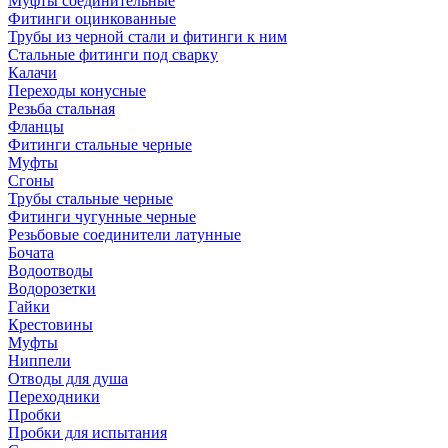
Муфты соединительные
Фитинги оцинкованные
Трубы из черной стали и фитинги к ним
Стальные фитинги под сварку
Калачи
Переходы конусные
Резьба стальная
Фланцы
Фитинги стальные черные
Муфты
Сгоны
Трубы стальные черные
Фитинги чугунные черные
Резьбовые соединители латунные
Бочата
Водоотводы
Водорозетки
Гайки
Крестовины
Муфты
Ниппели
Отводы для душа
Переходники
Пробки
Пробки для испытания