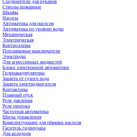
Соединители для рукавов
Стволы пожарные
Шкафы
Насосы
Автоматика для насосов
Автоматика по уровню воды
Механическая
Электрическая
Контроллеры
Поплавковые выключатели
Электроды
Для агрессивных жидкостей
Блоки электронной автоматики
Гидроаккумуляторы
Защита от сухого хода
Защита электродвигателя
Контакторы
Плавный пуск
Реле давления
Реле протока
Частотная автоматика
Щиты управления
Комплектующие для обвязки насосов
Гаситель гидроудара
Для колодцев