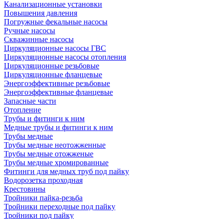
Канализационные установки
Повышения давления
Погружные фекальные насосы
Ручные насосы
Скважинные насосы
Циркуляционные насосы ГВС
Циркуляционные насосы отопления
Циркуляционные резьбовые
Циркуляционные фланцевые
Энергоэффективные резьбовые
Энергоэффективные фланцевые
Запасные части
Отопление
Трубы и фитинги к ним
Медные трубы и фитинги к ним
Трубы медные
Трубы медные неотожженные
Трубы медные отожженые
Трубы медные хромированные
Фитинги для медных труб под пайку
Водорозетка проходная
Крестовины
Тройники пайка-резьба
Тройники переходные под пайку
Тройники под пайку