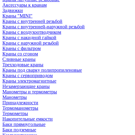
Аксессуары к кранам
Задвижки
Краны "MINI"
Краны с внутренней резьбой
Краны с внутренней-наружной резьбой
Краны с воздухоотводчиком
Краны с накидной гайкой
Краны с наружной резьбой
Краны с фильтром
Краны со сгоном
Сливные краны
Трехходовые краны
Краны под сварку полипропиленовые
Краны с сервоприводом
Краны электромагнитные
Незамерзающие краны
Манометры и термометры
Манометры
Принадлежности
Термоманометры
Термометры
Накопительные емкости
Баки прямоугольные
Баки подземные