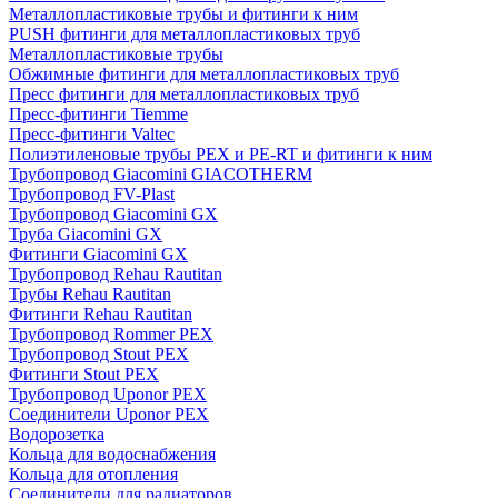
Металлопластиковые трубы и фитинги к ним
PUSH фитинги для металлопластиковых труб
Металлопластиковые трубы
Обжимные фитинги для металлопластиковых труб
Пресс фитинги для металлопластиковых труб
Пресс-фитинги Tiemme
Пресс-фитинги Valtec
Полиэтиленовые трубы PEX и PE-RT и фитинги к ним
Трубопровод Giacomini GIACOTHERM
Трубопровод FV-Plast
Трубопровод Giacomini GX
Труба Giacomini GX
Фитинги Giacomini GX
Трубопровод Rehau Rautitan
Трубы Rehau Rautitan
Фитинги Rehau Rautitan
Трубопровод Rommer PEX
Трубопровод Stout PEX
Фитинги Stout PEX
Трубопровод Uponor PEX
Соединители Uponor PEX
Водорозетка
Кольца для водоснабжения
Кольца для отопления
Соединители для радиаторов