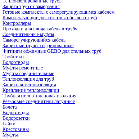
Теплоизолированные трубы
Защита труб от замерзания
Готовые комплекты с саморегулирующимся кабелем
Комплектующие для системы обогрева труб
Контроллеры
Проходки для ввода кабеля в трубу
Соединительные муфты
Саморегулирующийся кабель
Защитные трубы гофрированные
Фитинги обжимные GEBO для стальных труб
Тройники
Водоотводы
Муфты ремонтные
Муфты соединительные
Теплоизоляция для труб
Защитная теплоизоляция
Крепление теплоизоляции
Трубная полиэтиленовая изоляция
Резьбовые соединители латунные
Бочата
Водоотводы
Водорозетки
Гайки
Крестовины
Муфты