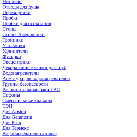
Ниппели
Отводы для душа
Переходники
Пробки
Пробки для испытания
Сгоны
Сгоны-Американки
Тройники
Угольники
Удлинители
Футорки
Эксцентрики
Декоративные чашки для труб
Водонагреватели
Арматура для водонагревателей
Группы безопасности
Расширительные баки ГВС
Сифоны
Смесительные клапаны
ТЭН
Для Ariston
Для Garanterm
Для Реал
Для Термекс
Водонагреватели газовые