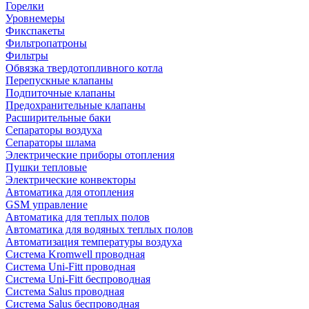
Горелки
Уровнемеры
Фикспакеты
Фильтропатроны
Фильтры
Обвязка твердотопливного котла
Перепускные клапаны
Подпиточные клапаны
Предохранительные клапаны
Расширительные баки
Сепараторы воздуха
Сепараторы шлама
Электрические приборы отопления
Пушки тепловые
Электрические конвекторы
Автоматика для отопления
GSM управление
Автоматика для теплых полов
Автоматика для водяных теплых полов
Автоматизация температуры воздуха
Система Kromwell проводная
Система Uni-Fitt проводная
Система Uni-Fitt беспроводная
Система Salus проводная
Система Salus беспроводная