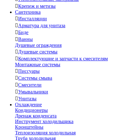

Крепеж и метизы
Сантехника

Инсталляции

Арматура для унитаза

Биде

Ванны
Душевые ограждения

Душевые системы

Комплектующие и запчасти к смесителям
Монтажные системы

Писсуары

Системы смыва

Смесители

Умывальники

Унитазы
Охлаждение
Кондиционеры
Дренаж конденсата
Инструмент холодильщика
Кронштейны
Теплоизоляция холодильная
Труба холодильная