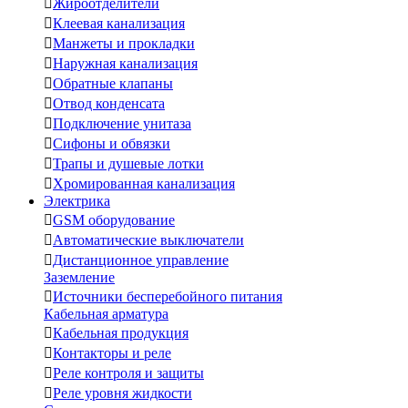

Жироотделители

Клеевая канализация

Манжеты и прокладки

Наружная канализация

Обратные клапаны

Отвод конденсата

Подключение унитаза

Сифоны и обвязки

Трапы и душевые лотки

Хромированная канализация
Электрика

GSM оборудование

Автоматические выключатели

Дистанционное управление
Заземление

Источники бесперебойного питания
Кабельная арматура

Кабельная продукция

Контакторы и реле

Реле контроля и защиты

Реле уровня жидкости