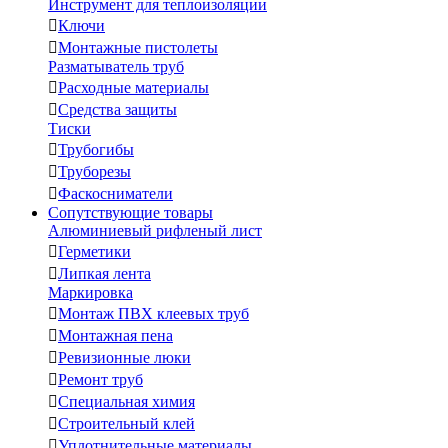
Инструмент для теплоизоляции

Ключи

Монтажные пистолеты
Разматыватель труб

Расходные материалы

Средства защиты
Тиски

Трубогибы

Труборезы

Фаскосниматели
Сопутствующие товары
Алюминиевый рифленый лист

Герметики

Липкая лента
Маркировка

Монтаж ПВХ клеевых труб

Монтажная пена

Ревизионные люки

Ремонт труб

Специальная химия

Строительный клей

Уплотнительные материалы