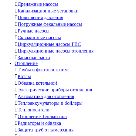

Дренажные насосы

Канализационные установки

Повышения давления

Погружные фекальные насосы

Ручные насосы

Скважинные насосы

Циркуляционные насосы ГВС

Циркуляционные насосы отопления

Запасные части
Отопление

Трубы и фитинги к ним

Котлы

Обвязка котельной

Электрические приборы отопления

Автоматика для отопления

Теплоаккумуляторы и бойлеры

Теплоносители

Отопление Теплый пол

Радиаторы и обвязка

Защита труб от замерзания