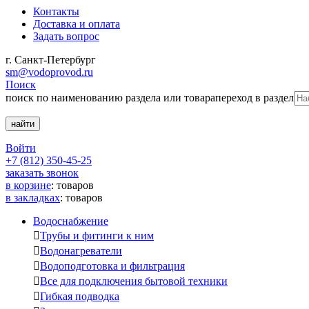
Контакты
Доставка и оплата
Задать вопрос
г. Санкт-Петербург
sm@vodoprovod.ru
Поиск
поиск по наименованию раздела или товара
переход в раздел
Войти
+7 (812) 350-45-25
заказать звонок
в корзине
:
товаров
в закладках
:
товаров
Водоснабжение

Трубы и фитинги к ним

Водонагреватели

Водоподготовка и фильтрация

Все для подключения бытовой техники

Гибкая подводка