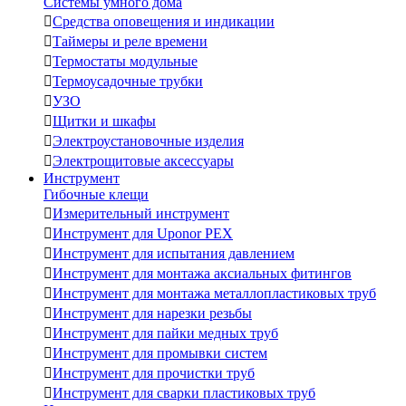
Системы умного дома

Средства оповещения и индикации

Таймеры и реле времени

Термостаты модульные

Термоусадочные трубки

УЗО

Щитки и шкафы

Электроустановочные изделия

Электрощитовые аксессуары
Инструмент
Гибочные клещи

Измерительный инструмент

Инструмент для Uponor PEX

Инструмент для испытания давлением

Инструмент для монтажа аксиальных фитингов

Инструмент для монтажа металлопластиковых труб

Инструмент для нарезки резьбы

Инструмент для пайки медных труб

Инструмент для промывки систем

Инструмент для прочистки труб

Инструмент для сварки пластиковых труб