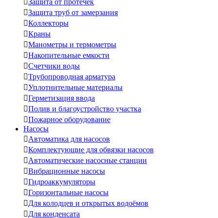

Защита от протечек

Защита труб от замерзания

Коллекторы

Краны

Манометры и термометры

Накопительные емкости

Счетчики воды

Трубопроводная арматура

Уплотнительные материалы

Герметизация ввода

Полив и благоустройство участка

Пожарное оборудование
Насосы

Автоматика для насосов

Комплектующие для обвязки насосов

Автоматические насосные станции

Вибрационные насосы

Гидроаккумуляторы

Горизонтальные насосы

Для колодцев и открытых водоёмов

Для конденсата