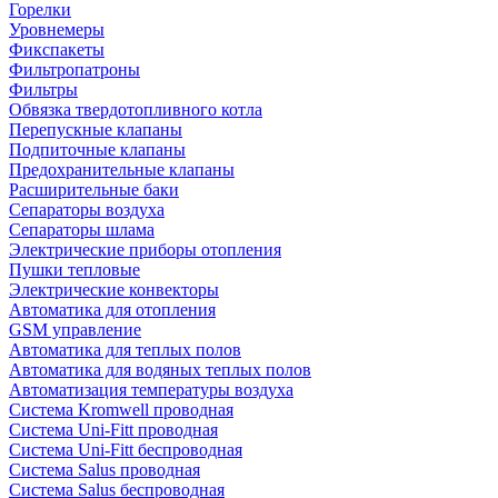
Горелки
Уровнемеры
Фикспакеты
Фильтропатроны
Фильтры
Обвязка твердотопливного котла
Перепускные клапаны
Подпиточные клапаны
Предохранительные клапаны
Расширительные баки
Сепараторы воздуха
Сепараторы шлама
Электрические приборы отопления
Пушки тепловые
Электрические конвекторы
Автоматика для отопления
GSM управление
Автоматика для теплых полов
Автоматика для водяных теплых полов
Автоматизация температуры воздуха
Система Kromwell проводная
Система Uni-Fitt проводная
Система Uni-Fitt беспроводная
Система Salus проводная
Система Salus беспроводная