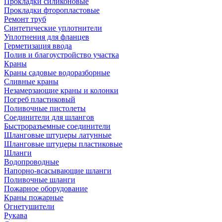
Прокладки силиконовые
Прокладки фторопластовые
Ремонт труб
Синтетические уплотнители
Уплотнения для фланцев
Герметизация ввода
Полив и благоустройство участка
Краны
Краны садовые водоразборные
Сливные краны
Незамерзающие краны и колонки
Погреб пластиковый
Поливочные пистолеты
Соединители для шлангов
Быстроразъемные соединители
Шланговые штуцеры латунные
Шланговые штуцеры пластиковые
Шланги
Водопроводные
Напорно-всасывающие шланги
Поливочные шланги
Пожарное оборудование
Краны пожарные
Огнетушители
Рукава