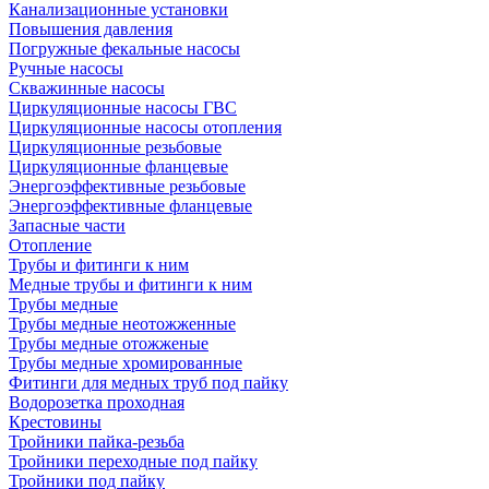
Канализационные установки
Повышения давления
Погружные фекальные насосы
Ручные насосы
Скважинные насосы
Циркуляционные насосы ГВС
Циркуляционные насосы отопления
Циркуляционные резьбовые
Циркуляционные фланцевые
Энергоэффективные резьбовые
Энергоэффективные фланцевые
Запасные части
Отопление
Трубы и фитинги к ним
Медные трубы и фитинги к ним
Трубы медные
Трубы медные неотожженные
Трубы медные отожженые
Трубы медные хромированные
Фитинги для медных труб под пайку
Водорозетка проходная
Крестовины
Тройники пайка-резьба
Тройники переходные под пайку
Тройники под пайку