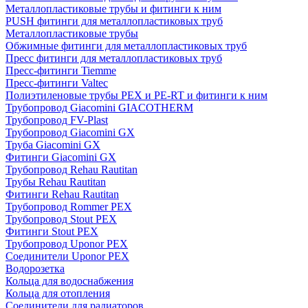
Металлопластиковые трубы и фитинги к ним
PUSH фитинги для металлопластиковых труб
Металлопластиковые трубы
Обжимные фитинги для металлопластиковых труб
Пресс фитинги для металлопластиковых труб
Пресс-фитинги Tiemme
Пресс-фитинги Valtec
Полиэтиленовые трубы PEX и PE-RT и фитинги к ним
Трубопровод Giacomini GIACOTHERM
Трубопровод FV-Plast
Трубопровод Giacomini GX
Труба Giacomini GX
Фитинги Giacomini GX
Трубопровод Rehau Rautitan
Трубы Rehau Rautitan
Фитинги Rehau Rautitan
Трубопровод Rommer PEX
Трубопровод Stout PEX
Фитинги Stout PEX
Трубопровод Uponor PEX
Соединители Uponor PEX
Водорозетка
Кольца для водоснабжения
Кольца для отопления
Соединители для радиаторов