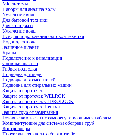
УФ системы
Наборы для анализа воды
Умягчение воды
Для бытовой техники
Для коттеджей
Умягчение воды
Все для подключения бытовой техники
Водоподготовка
Заливные шланги
Краны
Подключение к канализации
Сливные шланги
Гибкая подводка
Подводка для воды
Подводка для смесителей
Подводка для стиральных машин
Защита от протечек
Защита от протечек WELROK
Защита от протечек GIDROLOCK
Защита от протечек Нептун
Защита труб от замерзания
Готовые комплекты с саморегулирующимся кабелем
Комплектующие для системы обогрева труб
Контроллеры
Проходки для ввода кабеля в трубу