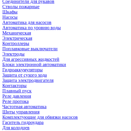
Соединители для рукавов
Стволы пожарные
Шкафы
Насосы
Автоматика для насосов
Автоматика по уровню воды
Механическая
Электрическая
Контроллеры
Поплавковые выключатели
Электроды
Для агрессивных жидкостей
Блоки электронной автоматики
Гидроаккумуляторы
Защита от сухого хода
Защита электродвигателя
Контакторы
Плавный пуск
Реле давления
Реле протока
Частотная автоматика
Щиты управления
Комплектующие для обвязки насосов
Гаситель гидроудара
Для колодцев