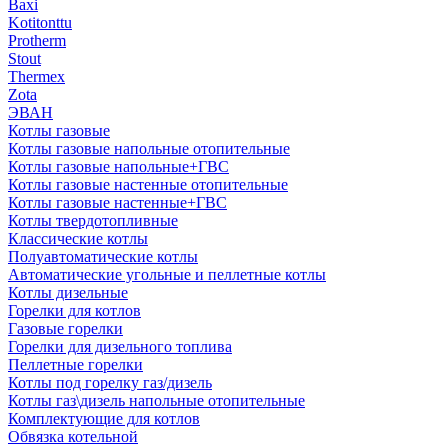
Baxi
Kotitonttu
Protherm
Stout
Thermex
Zota
ЭВАН
Котлы газовые
Котлы газовые напольные отопительные
Котлы газовые напольные+ГВС
Котлы газовые настенные отопительные
Котлы газовые настенные+ГВС
Котлы твердотопливные
Классические котлы
Полуавтоматические котлы
Автоматические угольные и пеллетные котлы
Котлы дизельные
Горелки для котлов
Газовые горелки
Горелки для дизельного топлива
Пеллетные горелки
Котлы под горелку газ/дизель
Котлы газ\дизель напольные отопительные
Комплектующие для котлов
Обвязка котельной