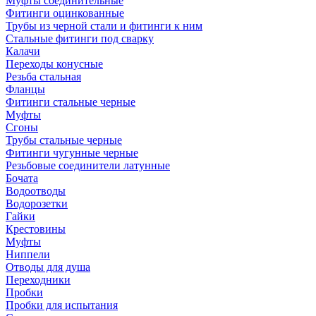
Муфты соединительные
Фитинги оцинкованные
Трубы из черной стали и фитинги к ним
Стальные фитинги под сварку
Калачи
Переходы конусные
Резьба стальная
Фланцы
Фитинги стальные черные
Муфты
Сгоны
Трубы стальные черные
Фитинги чугунные черные
Резьбовые соединители латунные
Бочата
Водоотводы
Водорозетки
Гайки
Крестовины
Муфты
Ниппели
Отводы для душа
Переходники
Пробки
Пробки для испытания