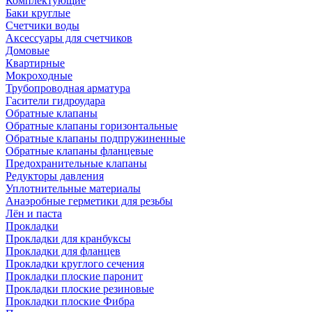
Комплектующие
Баки круглые
Счетчики воды
Аксессуары для счетчиков
Домовые
Квартирные
Мокроходные
Трубопроводная арматура
Гасители гидроудара
Обратные клапаны
Обратные клапаны горизонтальные
Обратные клапаны подпружиненные
Обратные клапаны фланцевые
Предохранительные клапаны
Редукторы давления
Уплотнительные материалы
Анаэробные герметики для резьбы
Лён и паста
Прокладки
Прокладки для кранбуксы
Прокладки для фланцев
Прокладки круглого сечения
Прокладки плоские паронит
Прокладки плоские резиновые
Прокладки плоские Фибра