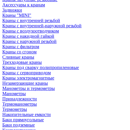
Аксессуары к кранам
Задвижки
Краны "MINI"
Краны с внутренней резьбой
Краны с внутренней-наружной резьбой
Краны с воздухоотводчиком
Краны с накидной гайкой
Краны с наружной резьбой
Краны с фильтром
Краны со сгоном
Сливные краны
Трехходовые краны
Краны под сварку полипропиленовые
Краны с сервоприводом
Краны электромагнитные
Незамерзающие краны
Манометры и термометры
Манометры
Принадлежности
Термоманометры
Термометры
Накопительные емкости
Баки прямоугольные
Баки подземные