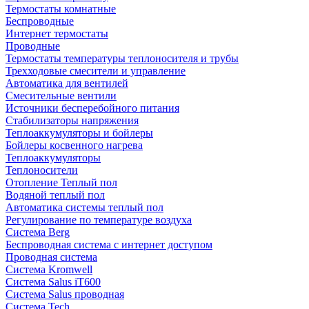
Термостаты комнатные
Беспроводные
Интернет термостаты
Проводные
Термостаты температуры теплоносителя и трубы
Трехходовые смесители и управление
Автоматика для вентилей
Смесительные вентили
Источники бесперебойного питания
Стабилизаторы напряжения
Теплоаккумуляторы и бойлеры
Бойлеры косвенного нагрева
Теплоаккумуляторы
Теплоносители
Отопление Теплый пол
Водяной теплый пол
Автоматика системы теплый пол
Регулирование по температуре воздуха
Система Berg
Беспроводная система с интернет доступом
Проводная система
Система Kromwell
Система Salus iT600
Система Salus проводная
Система Tech