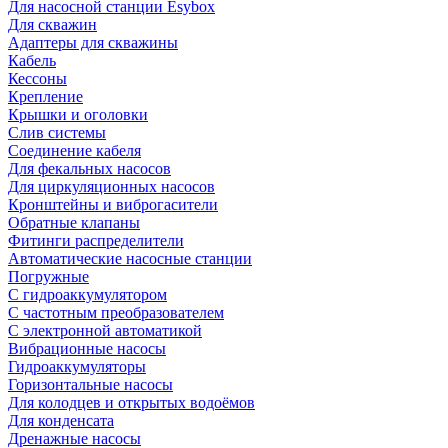
Для насосной станции Esybox
Для скважин
Адаптеры для скважины
Кабель
Кессоны
Крепление
Крышки и оголовки
Слив системы
Соединение кабеля
Для фекальных насосов
Для циркуляционных насосов
Кронштейны и виброгасители
Обратные клапаны
Фитинги распределители
Автоматические насосные станции
Погружные
С гидроаккумулятором
С частотным преобразователем
С электронной автоматикой
Вибрационные насосы
Гидроаккумуляторы
Горизонтальные насосы
Для колодцев и открытых водоёмов
Для конденсата
Дренажные насосы