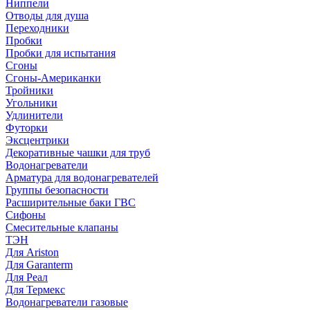
Ниппели
Отводы для душа
Переходники
Пробки
Пробки для испытания
Сгоны
Сгоны-Американки
Тройники
Угольники
Удлинители
Футорки
Эксцентрики
Декоративные чашки для труб
Водонагреватели
Арматура для водонагревателей
Группы безопасности
Расширительные баки ГВС
Сифоны
Смесительные клапаны
ТЭН
Для Ariston
Для Garanterm
Для Реал
Для Термекс
Водонагреватели газовые