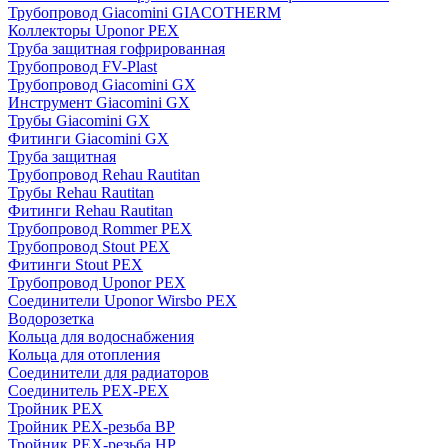
Трубопровод Giacomini GIACOTHERM
Коллекторы Uponor PEX
Труба защитная гофрированная
Трубопровод FV-Plast
Трубопровод Giacomini GX
Инструмент Giacomini GX
Трубы Giacomini GX
Фитинги Giacomini GX
Труба защитная
Трубопровод Rehau Rautitan
Трубы Rehau Rautitan
Фитинги Rehau Rautitan
Трубопровод Rommer PEX
Трубопровод Stout PEX
Фитинги Stout PEX
Трубопровод Uponor PEX
Соединители Uponor Wirsbo PEX
Водорозетка
Кольца для водоснабжения
Кольца для отопления
Соединители для радиаторов
Соединитель PEX-PEX
Тройник PEX
Тройник PEX-резьба ВР
Тройник PEX-резьба НР