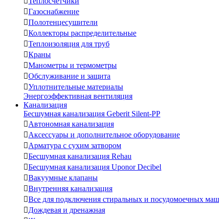

Теплосчетчики

Газоснабжение

Полотенцесушители

Коллекторы распределительные

Теплоизоляция для труб

Краны

Манометры и термометры

Обслуживание и защита

Уплотнительные материалы
Энергоэффективная вентиляция
Канализация
Бесшумная канализация Geberit Silent-PP

Автономная канализация

Аксессуары и дополнительное оборудование

Арматура с сухим затвором

Бесшумная канализация Rehau

Бесшумная канализация Uponor Decibel

Вакуумные клапаны

Внутренняя канализация

Все для подключения стиральных и посудомоечных ма

Дождевая и дренажная