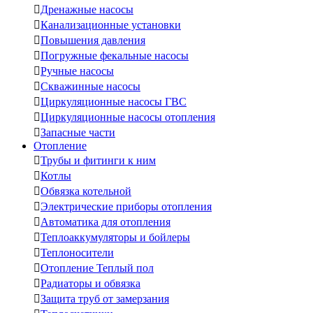

Дренажные насосы

Канализационные установки

Повышения давления

Погружные фекальные насосы

Ручные насосы

Скважинные насосы

Циркуляционные насосы ГВС

Циркуляционные насосы отопления

Запасные части
Отопление

Трубы и фитинги к ним

Котлы

Обвязка котельной

Электрические приборы отопления

Автоматика для отопления

Теплоаккумуляторы и бойлеры

Теплоносители

Отопление Теплый пол

Радиаторы и обвязка

Защита труб от замерзания