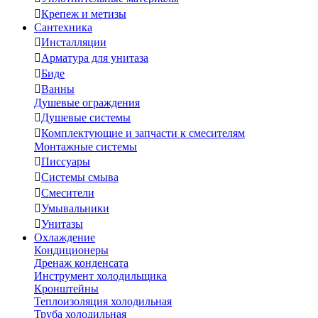

Крепеж и метизы
Сантехника

Инсталляции

Арматура для унитаза

Биде

Ванны
Душевые ограждения

Душевые системы

Комплектующие и запчасти к смесителям
Монтажные системы

Писсуары

Системы смыва

Смесители

Умывальники

Унитазы
Охлаждение
Кондиционеры
Дренаж конденсата
Инструмент холодильщика
Кронштейны
Теплоизоляция холодильная
Труба холодильная