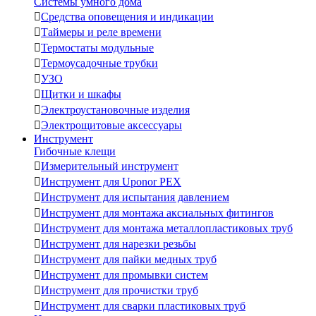
Системы умного дома

Средства оповещения и индикации

Таймеры и реле времени

Термостаты модульные

Термоусадочные трубки

УЗО

Щитки и шкафы

Электроустановочные изделия

Электрощитовые аксессуары
Инструмент
Гибочные клещи

Измерительный инструмент

Инструмент для Uponor PEX

Инструмент для испытания давлением

Инструмент для монтажа аксиальных фитингов

Инструмент для монтажа металлопластиковых труб

Инструмент для нарезки резьбы

Инструмент для пайки медных труб

Инструмент для промывки систем

Инструмент для прочистки труб

Инструмент для сварки пластиковых труб