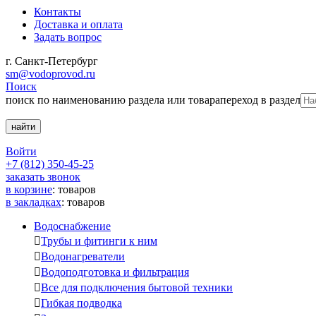
Контакты
Доставка и оплата
Задать вопрос
г. Санкт-Петербург
sm@vodoprovod.ru
Поиск
поиск по наименованию раздела или товара
переход в раздел
Войти
+7 (812) 350-45-25
заказать звонок
в корзине
:
товаров
в закладках
:
товаров
Водоснабжение

Трубы и фитинги к ним

Водонагреватели

Водоподготовка и фильтрация

Все для подключения бытовой техники

Гибкая подводка