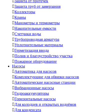

Защита от протечек

Защита труб от замерзания

Коллекторы

Краны

Манометры и термометры

Накопительные емкости

Счетчики воды

Трубопроводная арматура

Уплотнительные материалы

Герметизация ввода

Полив и благоустройство участка

Пожарное оборудование
Насосы

Автоматика для насосов

Комплектующие для обвязки насосов

Автоматические насосные станции

Вибрационные насосы

Гидроаккумуляторы

Горизонтальные насосы

Для колодцев и открытых водоёмов

Для конденсата