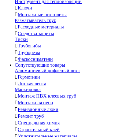
Инструмент для теплоизоляции

Ключи

Монтажные пистолеты
Разматыватель труб

Расходные материалы

Средства защиты
Тиски

Трубогибы

Труборезы

Фаскосниматели
Сопутствующие товары
Алюминиевый рифленый лист

Герметики

Липкая лента
Маркировка

Монтаж ПВХ клеевых труб

Монтажная пена

Ревизионные люки

Ремонт труб

Специальная химия

Строительный клей

Уплотнительные материалы