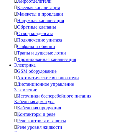

Жироотделители

Клеевая канализация

Манжеты и прокладки

Наружная канализация

Обратные клапаны

Отвод конденсата

Подключение унитаза

Сифоны и обвязки

Трапы и душевые лотки

Хромированная канализация
Электрика

GSM оборудование

Автоматические выключатели

Дистанционное управление
Заземление

Источники бесперебойного питания
Кабельная арматура

Кабельная продукция

Контакторы и реле

Реле контроля и защиты

Реле уровня жидкости