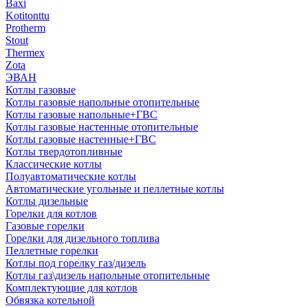
Baxi
Kotitonttu
Protherm
Stout
Thermex
Zota
ЭВАН
Котлы газовые
Котлы газовые напольные отопительные
Котлы газовые напольные+ГВС
Котлы газовые настенные отопительные
Котлы газовые настенные+ГВС
Котлы твердотопливные
Классические котлы
Полуавтоматические котлы
Автоматические угольные и пеллетные котлы
Котлы дизельные
Горелки для котлов
Газовые горелки
Горелки для дизельного топлива
Пеллетные горелки
Котлы под горелку газ/дизель
Котлы газ\дизель напольные отопительные
Комплектующие для котлов
Обвязка котельной