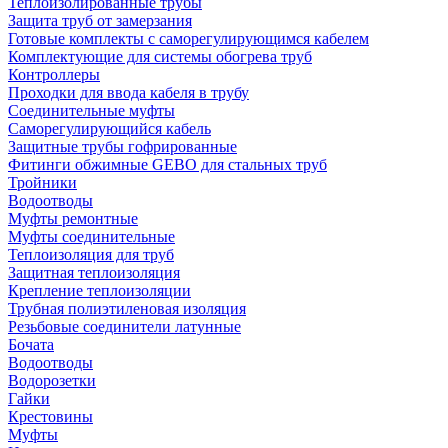
Теплоизолированные трубы
Защита труб от замерзания
Готовые комплекты с саморегулирующимся кабелем
Комплектующие для системы обогрева труб
Контроллеры
Проходки для ввода кабеля в трубу
Соединительные муфты
Саморегулирующийся кабель
Защитные трубы гофрированные
Фитинги обжимные GEBO для стальных труб
Тройники
Водоотводы
Муфты ремонтные
Муфты соединительные
Теплоизоляция для труб
Защитная теплоизоляция
Крепление теплоизоляции
Трубная полиэтиленовая изоляция
Резьбовые соединители латунные
Бочата
Водоотводы
Водорозетки
Гайки
Крестовины
Муфты