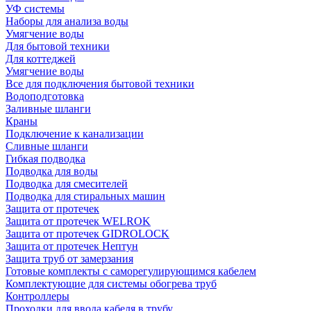
УФ системы
Наборы для анализа воды
Умягчение воды
Для бытовой техники
Для коттеджей
Умягчение воды
Все для подключения бытовой техники
Водоподготовка
Заливные шланги
Краны
Подключение к канализации
Сливные шланги
Гибкая подводка
Подводка для воды
Подводка для смесителей
Подводка для стиральных машин
Защита от протечек
Защита от протечек WELROK
Защита от протечек GIDROLOCK
Защита от протечек Нептун
Защита труб от замерзания
Готовые комплекты с саморегулирующимся кабелем
Комплектующие для системы обогрева труб
Контроллеры
Проходки для ввода кабеля в трубу