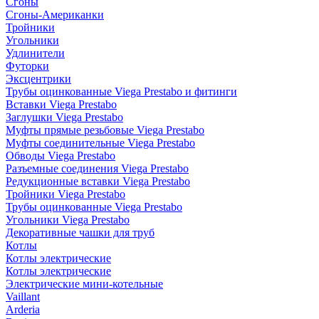
Сгоны
Сгоны-Американки
Тройники
Угольники
Удлинители
Футорки
Эксцентрики
Трубы оцинкованные Viega Prestabo и фитинги
Вставки Viega Prestabo
Заглушки Viega Prestabo
Муфты прямые резьбовые Viega Prestabo
Муфты соединительные Viega Prestabo
Обводы Viega Prestabo
Разъемные соединения Viega Prestabo
Редукционные вставки Viega Prestabo
Тройники Viega Prestabo
Трубы оцинкованные Viega Prestabo
Угольники Viega Prestabo
Декоративные чашки для труб
Котлы
Котлы электрические
Котлы электрические
Электрические мини-котельные
Vaillant
Arderia