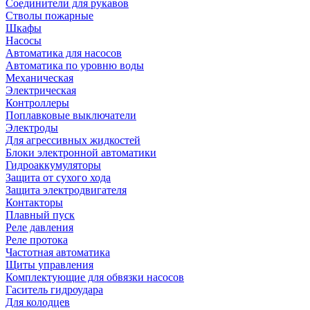
Соединители для рукавов
Стволы пожарные
Шкафы
Насосы
Автоматика для насосов
Автоматика по уровню воды
Механическая
Электрическая
Контроллеры
Поплавковые выключатели
Электроды
Для агрессивных жидкостей
Блоки электронной автоматики
Гидроаккумуляторы
Защита от сухого хода
Защита электродвигателя
Контакторы
Плавный пуск
Реле давления
Реле протока
Частотная автоматика
Щиты управления
Комплектующие для обвязки насосов
Гаситель гидроудара
Для колодцев