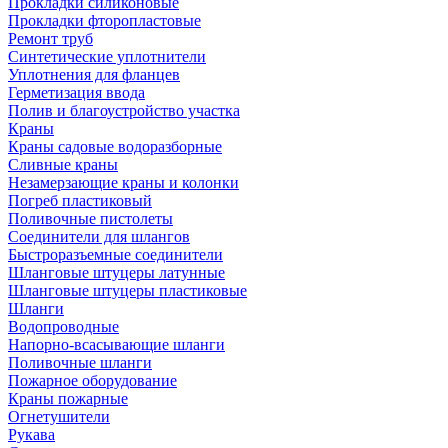
Прокладки силиконовые
Прокладки фторопластовые
Ремонт труб
Синтетические уплотнители
Уплотнения для фланцев
Герметизация ввода
Полив и благоустройство участка
Краны
Краны садовые водоразборные
Сливные краны
Незамерзающие краны и колонки
Погреб пластиковый
Поливочные пистолеты
Соединители для шлангов
Быстроразъемные соединители
Шланговые штуцеры латунные
Шланговые штуцеры пластиковые
Шланги
Водопроводные
Напорно-всасывающие шланги
Поливочные шланги
Пожарное оборудование
Краны пожарные
Огнетушители
Рукава