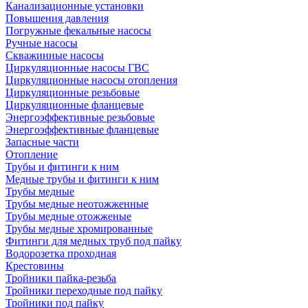
Канализационные установки
Повышения давления
Погружные фекальные насосы
Ручные насосы
Скважинные насосы
Циркуляционные насосы ГВС
Циркуляционные насосы отопления
Циркуляционные резьбовые
Циркуляционные фланцевые
Энергоэффективные резьбовые
Энергоэффективные фланцевые
Запасные части
Отопление
Трубы и фитинги к ним
Медные трубы и фитинги к ним
Трубы медные
Трубы медные неотожженные
Трубы медные отожженые
Трубы медные хромированные
Фитинги для медных труб под пайку
Водорозетка проходная
Крестовины
Тройники пайка-резьба
Тройники переходные под пайку
Тройники под пайку