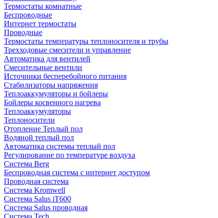
Термостаты комнатные
Беспроводные
Интернет термостаты
Проводные
Термостаты температуры теплоносителя и трубы
Трехходовые смесители и управление
Автоматика для вентилей
Смесительные вентили
Источники бесперебойного питания
Стабилизаторы напряжения
Теплоаккумуляторы и бойлеры
Бойлеры косвенного нагрева
Теплоаккумуляторы
Теплоносители
Отопление Теплый пол
Водяной теплый пол
Автоматика системы теплый пол
Регулирование по температуре воздуха
Система Berg
Беспроводная система с интернет доступом
Проводная система
Система Kromwell
Система Salus iT600
Система Salus проводная
Система Tech