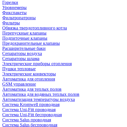
Горелки
Уровнемеры
Фикспакеты
Фильтропатроны
Фильтры
Обвязка твердотопливного котла
Перепускные клапаны
Подпиточные клапаны
Предохранительные клапаны
Расширительные баки
Сепараторы воздуха
Сепараторы шлама
Электрические приборы отопления
Пушки тепловые
Электрические конвекторы
Автоматика для отопления
GSM управление
Автоматика для теплых полов
Автоматика для водяных теплых полов
Автоматизация температуры воздуха
Система Kromwell проводная
Система Uni-Fitt проводная
Система Uni-Fitt беспроводная
Система Salus проводная
Система Salus беспроводная