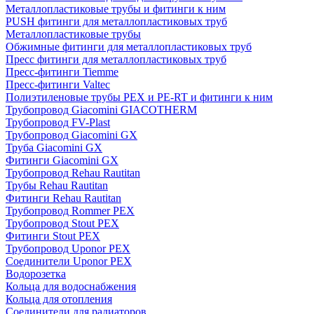
Металлопластиковые трубы и фитинги к ним
PUSH фитинги для металлопластиковых труб
Металлопластиковые трубы
Обжимные фитинги для металлопластиковых труб
Пресс фитинги для металлопластиковых труб
Пресс-фитинги Tiemme
Пресс-фитинги Valtec
Полиэтиленовые трубы PEX и PE-RT и фитинги к ним
Трубопровод Giacomini GIACOTHERM
Трубопровод FV-Plast
Трубопровод Giacomini GX
Труба Giacomini GX
Фитинги Giacomini GX
Трубопровод Rehau Rautitan
Трубы Rehau Rautitan
Фитинги Rehau Rautitan
Трубопровод Rommer PEX
Трубопровод Stout PEX
Фитинги Stout PEX
Трубопровод Uponor PEX
Соединители Uponor PEX
Водорозетка
Кольца для водоснабжения
Кольца для отопления
Соединители для радиаторов