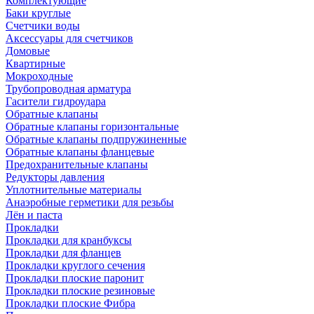
Комплектующие
Баки круглые
Счетчики воды
Аксессуары для счетчиков
Домовые
Квартирные
Мокроходные
Трубопроводная арматура
Гасители гидроудара
Обратные клапаны
Обратные клапаны горизонтальные
Обратные клапаны подпружиненные
Обратные клапаны фланцевые
Предохранительные клапаны
Редукторы давления
Уплотнительные материалы
Анаэробные герметики для резьбы
Лён и паста
Прокладки
Прокладки для кранбуксы
Прокладки для фланцев
Прокладки круглого сечения
Прокладки плоские паронит
Прокладки плоские резиновые
Прокладки плоские Фибра