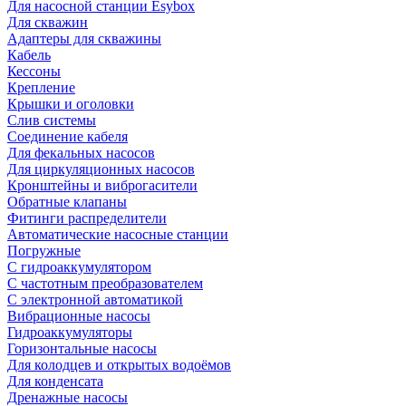
Для насосной станции Esybox
Для скважин
Адаптеры для скважины
Кабель
Кессоны
Крепление
Крышки и оголовки
Слив системы
Соединение кабеля
Для фекальных насосов
Для циркуляционных насосов
Кронштейны и виброгасители
Обратные клапаны
Фитинги распределители
Автоматические насосные станции
Погружные
С гидроаккумулятором
С частотным преобразователем
С электронной автоматикой
Вибрационные насосы
Гидроаккумуляторы
Горизонтальные насосы
Для колодцев и открытых водоёмов
Для конденсата
Дренажные насосы