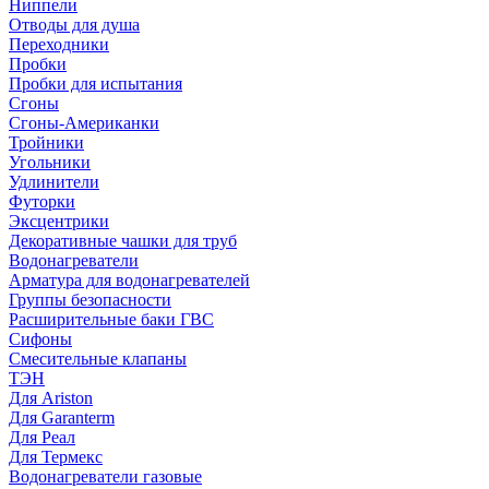
Ниппели
Отводы для душа
Переходники
Пробки
Пробки для испытания
Сгоны
Сгоны-Американки
Тройники
Угольники
Удлинители
Футорки
Эксцентрики
Декоративные чашки для труб
Водонагреватели
Арматура для водонагревателей
Группы безопасности
Расширительные баки ГВС
Сифоны
Смесительные клапаны
ТЭН
Для Ariston
Для Garanterm
Для Реал
Для Термекс
Водонагреватели газовые