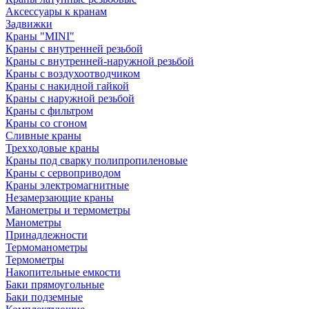
Аксессуары к кранам
Задвижки
Краны "MINI"
Краны с внутренней резьбой
Краны с внутренней-наружной резьбой
Краны с воздухоотводчиком
Краны с накидной гайкой
Краны с наружной резьбой
Краны с фильтром
Краны со сгоном
Сливные краны
Трехходовые краны
Краны под сварку полипропиленовые
Краны с сервоприводом
Краны электромагнитные
Незамерзающие краны
Манометры и термометры
Манометры
Принадлежности
Термоманометры
Термометры
Накопительные емкости
Баки прямоугольные
Баки подземные