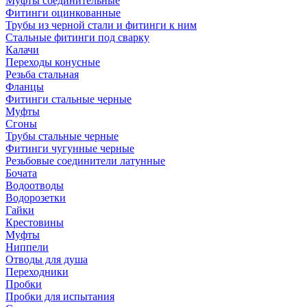
Муфты соединительные
Фитинги оцинкованные
Трубы из черной стали и фитинги к ним
Стальные фитинги под сварку
Калачи
Переходы конусные
Резьба стальная
Фланцы
Фитинги стальные черные
Муфты
Сгоны
Трубы стальные черные
Фитинги чугунные черные
Резьбовые соединители латунные
Бочата
Водоотводы
Водорозетки
Гайки
Крестовины
Муфты
Ниппели
Отводы для душа
Переходники
Пробки
Пробки для испытания