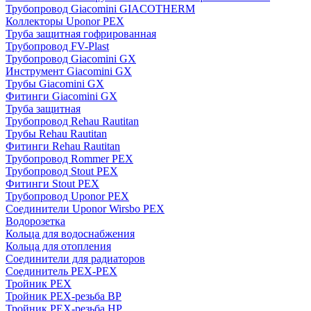
Трубопровод Giacomini GIACOTHERM
Коллекторы Uponor PEX
Труба защитная гофрированная
Трубопровод FV-Plast
Трубопровод Giacomini GX
Инструмент Giacomini GX
Трубы Giacomini GX
Фитинги Giacomini GX
Труба защитная
Трубопровод Rehau Rautitan
Трубы Rehau Rautitan
Фитинги Rehau Rautitan
Трубопровод Rommer PEX
Трубопровод Stout PEX
Фитинги Stout PEX
Трубопровод Uponor PEX
Соединители Uponor Wirsbo PEX
Водорозетка
Кольца для водоснабжения
Кольца для отопления
Соединители для радиаторов
Соединитель PEX-PEX
Тройник PEX
Тройник PEX-резьба ВР
Тройник PEX-резьба НР