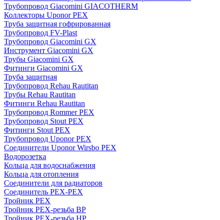
Трубопровод Giacomini GIACOTHERM
Коллекторы Uponor PEX
Труба защитная гофрированная
Трубопровод FV-Plast
Трубопровод Giacomini GX
Инструмент Giacomini GX
Трубы Giacomini GX
Фитинги Giacomini GX
Труба защитная
Трубопровод Rehau Rautitan
Трубы Rehau Rautitan
Фитинги Rehau Rautitan
Трубопровод Rommer PEX
Трубопровод Stout PEX
Фитинги Stout PEX
Трубопровод Uponor PEX
Соединители Uponor Wirsbo PEX
Водорозетка
Кольца для водоснабжения
Кольца для отопления
Соединители для радиаторов
Соединитель PEX-PEX
Тройник PEX
Тройник PEX-резьба ВР
Тройник PEX-резьба НР