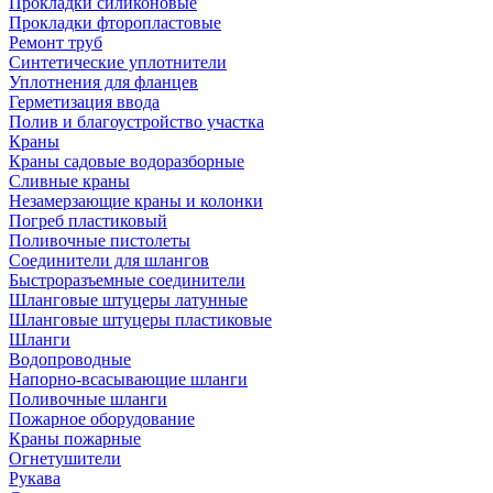
Прокладки силиконовые
Прокладки фторопластовые
Ремонт труб
Синтетические уплотнители
Уплотнения для фланцев
Герметизация ввода
Полив и благоустройство участка
Краны
Краны садовые водоразборные
Сливные краны
Незамерзающие краны и колонки
Погреб пластиковый
Поливочные пистолеты
Соединители для шлангов
Быстроразъемные соединители
Шланговые штуцеры латунные
Шланговые штуцеры пластиковые
Шланги
Водопроводные
Напорно-всасывающие шланги
Поливочные шланги
Пожарное оборудование
Краны пожарные
Огнетушители
Рукава