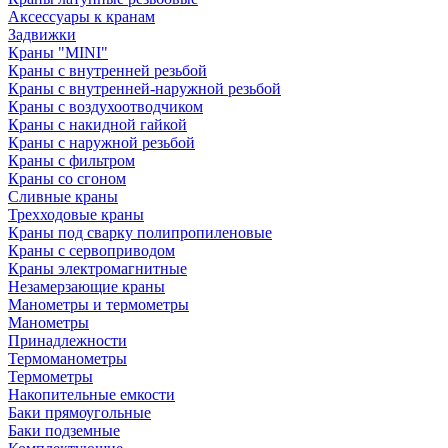
Аксессуары к кранам
Задвижки
Краны "MINI"
Краны с внутренней резьбой
Краны с внутренней-наружной резьбой
Краны с воздухоотводчиком
Краны с накидной гайкой
Краны с наружной резьбой
Краны с фильтром
Краны со сгоном
Сливные краны
Трехходовые краны
Краны под сварку полипропиленовые
Краны с сервоприводом
Краны электромагнитные
Незамерзающие краны
Манометры и термометры
Манометры
Принадлежности
Термоманометры
Термометры
Накопительные емкости
Баки прямоугольные
Баки подземные