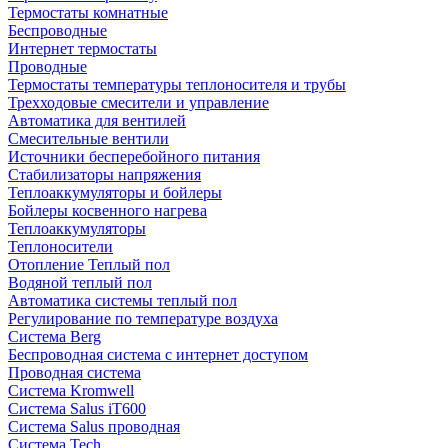
Термостаты комнатные
Беспроводные
Интернет термостаты
Проводные
Термостаты температуры теплоносителя и трубы
Трехходовые смесители и управление
Автоматика для вентилей
Смесительные вентили
Источники бесперебойного питания
Стабилизаторы напряжения
Теплоаккумуляторы и бойлеры
Бойлеры косвенного нагрева
Теплоаккумуляторы
Теплоносители
Отопление Теплый пол
Водяной теплый пол
Автоматика системы теплый пол
Регулирование по температуре воздуха
Система Berg
Беспроводная система с интернет доступом
Проводная система
Система Kromwell
Система Salus iT600
Система Salus проводная
Система Tech