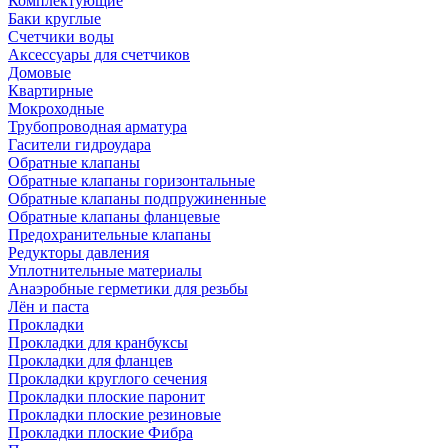
Комплектующие
Баки круглые
Счетчики воды
Аксессуары для счетчиков
Домовые
Квартирные
Мокроходные
Трубопроводная арматура
Гасители гидроудара
Обратные клапаны
Обратные клапаны горизонтальные
Обратные клапаны подпружиненные
Обратные клапаны фланцевые
Предохранительные клапаны
Редукторы давления
Уплотнительные материалы
Анаэробные герметики для резьбы
Лён и паста
Прокладки
Прокладки для кранбуксы
Прокладки для фланцев
Прокладки круглого сечения
Прокладки плоские паронит
Прокладки плоские резиновые
Прокладки плоские Фибра