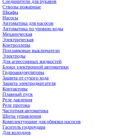
Соединители для рукавов
Стволы пожарные
Шкафы
Насосы
Автоматика для насосов
Автоматика по уровню воды
Механическая
Электрическая
Контроллеры
Поплавковые выключатели
Электроды
Для агрессивных жидкостей
Блоки электронной автоматики
Гидроаккумуляторы
Защита от сухого хода
Защита электродвигателя
Контакторы
Плавный пуск
Реле давления
Реле протока
Частотная автоматика
Щиты управления
Комплектующие для обвязки насосов
Гаситель гидроудара
Для колодцев