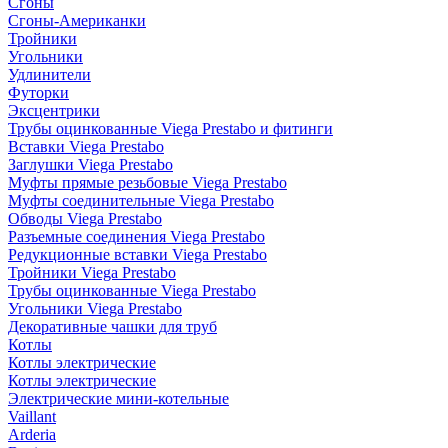
Сгоны
Сгоны-Американки
Тройники
Угольники
Удлинители
Футорки
Эксцентрики
Трубы оцинкованные Viega Prestabo и фитинги
Вставки Viega Prestabo
Заглушки Viega Prestabo
Муфты прямые резьбовые Viega Prestabo
Муфты соединительные Viega Prestabo
Обводы Viega Prestabo
Разъемные соединения Viega Prestabo
Редукционные вставки Viega Prestabo
Тройники Viega Prestabo
Трубы оцинкованные Viega Prestabo
Угольники Viega Prestabo
Декоративные чашки для труб
Котлы
Котлы электрические
Котлы электрические
Электрические мини-котельные
Vaillant
Arderia