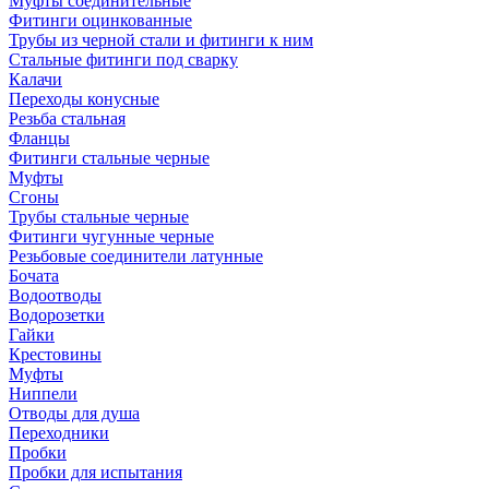
Муфты соединительные
Фитинги оцинкованные
Трубы из черной стали и фитинги к ним
Стальные фитинги под сварку
Калачи
Переходы конусные
Резьба стальная
Фланцы
Фитинги стальные черные
Муфты
Сгоны
Трубы стальные черные
Фитинги чугунные черные
Резьбовые соединители латунные
Бочата
Водоотводы
Водорозетки
Гайки
Крестовины
Муфты
Ниппели
Отводы для душа
Переходники
Пробки
Пробки для испытания