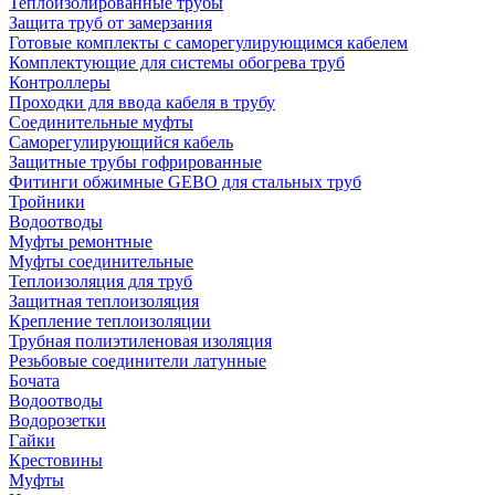
Теплоизолированные трубы
Защита труб от замерзания
Готовые комплекты с саморегулирующимся кабелем
Комплектующие для системы обогрева труб
Контроллеры
Проходки для ввода кабеля в трубу
Соединительные муфты
Саморегулирующийся кабель
Защитные трубы гофрированные
Фитинги обжимные GEBO для стальных труб
Тройники
Водоотводы
Муфты ремонтные
Муфты соединительные
Теплоизоляция для труб
Защитная теплоизоляция
Крепление теплоизоляции
Трубная полиэтиленовая изоляция
Резьбовые соединители латунные
Бочата
Водоотводы
Водорозетки
Гайки
Крестовины
Муфты