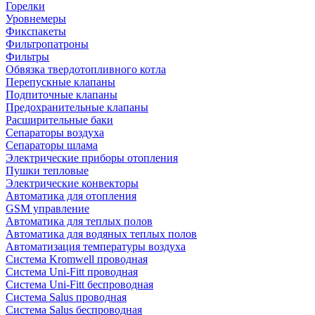
Горелки
Уровнемеры
Фикспакеты
Фильтропатроны
Фильтры
Обвязка твердотопливного котла
Перепускные клапаны
Подпиточные клапаны
Предохранительные клапаны
Расширительные баки
Сепараторы воздуха
Сепараторы шлама
Электрические приборы отопления
Пушки тепловые
Электрические конвекторы
Автоматика для отопления
GSM управление
Автоматика для теплых полов
Автоматика для водяных теплых полов
Автоматизация температуры воздуха
Система Kromwell проводная
Система Uni-Fitt проводная
Система Uni-Fitt беспроводная
Система Salus проводная
Система Salus беспроводная