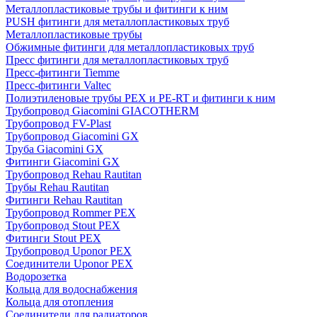
Металлопластиковые трубы и фитинги к ним
PUSH фитинги для металлопластиковых труб
Металлопластиковые трубы
Обжимные фитинги для металлопластиковых труб
Пресс фитинги для металлопластиковых труб
Пресс-фитинги Tiemme
Пресс-фитинги Valtec
Полиэтиленовые трубы PEX и PE-RT и фитинги к ним
Трубопровод Giacomini GIACOTHERM
Трубопровод FV-Plast
Трубопровод Giacomini GX
Труба Giacomini GX
Фитинги Giacomini GX
Трубопровод Rehau Rautitan
Трубы Rehau Rautitan
Фитинги Rehau Rautitan
Трубопровод Rommer PEX
Трубопровод Stout PEX
Фитинги Stout PEX
Трубопровод Uponor PEX
Соединители Uponor PEX
Водорозетка
Кольца для водоснабжения
Кольца для отопления
Соединители для радиаторов