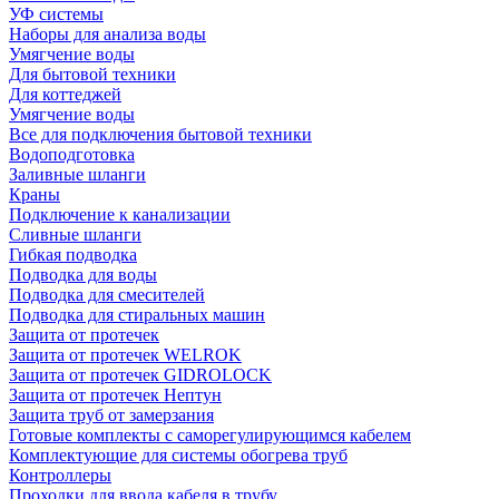
УФ системы
Наборы для анализа воды
Умягчение воды
Для бытовой техники
Для коттеджей
Умягчение воды
Все для подключения бытовой техники
Водоподготовка
Заливные шланги
Краны
Подключение к канализации
Сливные шланги
Гибкая подводка
Подводка для воды
Подводка для смесителей
Подводка для стиральных машин
Защита от протечек
Защита от протечек WELROK
Защита от протечек GIDROLOCK
Защита от протечек Нептун
Защита труб от замерзания
Готовые комплекты с саморегулирующимся кабелем
Комплектующие для системы обогрева труб
Контроллеры
Проходки для ввода кабеля в трубу