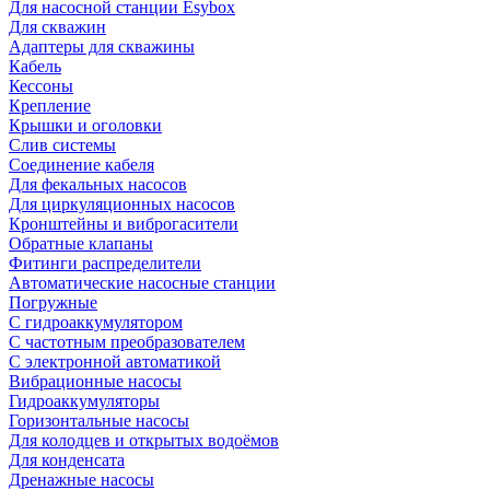
Для насосной станции Esybox
Для скважин
Адаптеры для скважины
Кабель
Кессоны
Крепление
Крышки и оголовки
Слив системы
Соединение кабеля
Для фекальных насосов
Для циркуляционных насосов
Кронштейны и виброгасители
Обратные клапаны
Фитинги распределители
Автоматические насосные станции
Погружные
С гидроаккумулятором
С частотным преобразователем
С электронной автоматикой
Вибрационные насосы
Гидроаккумуляторы
Горизонтальные насосы
Для колодцев и открытых водоёмов
Для конденсата
Дренажные насосы