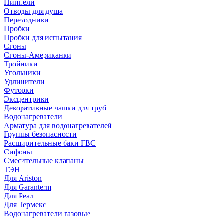
Ниппели
Отводы для душа
Переходники
Пробки
Пробки для испытания
Сгоны
Сгоны-Американки
Тройники
Угольники
Удлинители
Футорки
Эксцентрики
Декоративные чашки для труб
Водонагреватели
Арматура для водонагревателей
Группы безопасности
Расширительные баки ГВС
Сифоны
Смесительные клапаны
ТЭН
Для Ariston
Для Garanterm
Для Реал
Для Термекс
Водонагреватели газовые