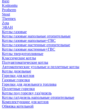
Baxi
Kotitonttu
Protherm
Stout
Thermex
Zota
ЭВАН
Котлы газовые
Котлы газовые напольные отопительные
Котлы газовые напольные+ГВС
Котлы газовые настенные отопительные
Котлы газовые настенные+ГВС
Котлы твердотопливные
Классические котлы
Полуавтоматические котлы
Автоматические угольные и пеллетные котлы
Котлы дизельные
Горелки для котлов
Газовые горелки
Горелки для дизельного топлива
Пеллетные горелки
Котлы под горелку газ/дизель
Котлы газ\дизель напольные отопительные
Комплектующие для котлов
Обвязка котельной