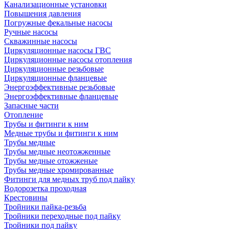
Канализационные установки
Повышения давления
Погружные фекальные насосы
Ручные насосы
Скважинные насосы
Циркуляционные насосы ГВС
Циркуляционные насосы отопления
Циркуляционные резьбовые
Циркуляционные фланцевые
Энергоэффективные резьбовые
Энергоэффективные фланцевые
Запасные части
Отопление
Трубы и фитинги к ним
Медные трубы и фитинги к ним
Трубы медные
Трубы медные неотожженные
Трубы медные отожженые
Трубы медные хромированные
Фитинги для медных труб под пайку
Водорозетка проходная
Крестовины
Тройники пайка-резьба
Тройники переходные под пайку
Тройники под пайку