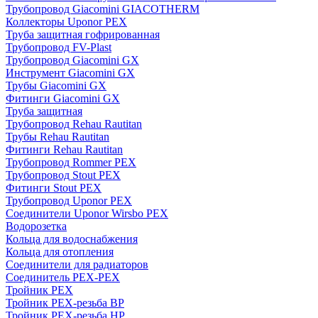
Трубопровод Giacomini GIACOTHERM
Коллекторы Uponor PEX
Труба защитная гофрированная
Трубопровод FV-Plast
Трубопровод Giacomini GX
Инструмент Giacomini GX
Трубы Giacomini GX
Фитинги Giacomini GX
Труба защитная
Трубопровод Rehau Rautitan
Трубы Rehau Rautitan
Фитинги Rehau Rautitan
Трубопровод Rommer PEX
Трубопровод Stout PEX
Фитинги Stout PEX
Трубопровод Uponor PEX
Соединители Uponor Wirsbo PEX
Водорозетка
Кольца для водоснабжения
Кольца для отопления
Соединители для радиаторов
Соединитель PEX-PEX
Тройник PEX
Тройник PEX-резьба ВР
Тройник PEX-резьба НР