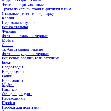
Муфты соединительные
Фитинги оцинкованные
Трубы из черной стали и фитинги к ним
Стальные фитинги под сварку
Калачи
Переходы конусные
Резьба стальная
Фланцы
Фитинги стальные черные
Муфты
Сгоны
Трубы стальные черные
Фитинги чугунные черные
Резьбовые соединители латунные
Бочата
Водоотводы
Водорозетки
Гайки
Крестовины
Муфты
Ниппели
Отводы для душа
Переходники
Пробки
Пробки для испытания