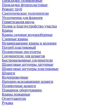
Прокладки силиконовые
Прокладки фторопластовые
Ремонт труб
Синтетические уплотнители
Уплотнения для фланцев
Герметизация ввода
Полив и благоустройство участка
Краны
Краны садовые водоразборные
Сливные краны
Незамерзающие краны и колонки
Погреб пластиковый
Поливочные пистолеты
Соединители для шлангов
Быстроразъемные соединители
Шланговые штуцеры латунные
Шланговые штуцеры пластиковые
Шланги
Водопроводные
Напорно-всасывающие шланги
Поливочные шланги
Пожарное оборудование
Краны пожарные
Огнетушители
Рукава