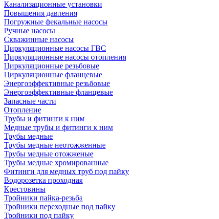
Канализационные установки
Повышения давления
Погружные фекальные насосы
Ручные насосы
Скважинные насосы
Циркуляционные насосы ГВС
Циркуляционные насосы отопления
Циркуляционные резьбовые
Циркуляционные фланцевые
Энергоэффективные резьбовые
Энергоэффективные фланцевые
Запасные части
Отопление
Трубы и фитинги к ним
Медные трубы и фитинги к ним
Трубы медные
Трубы медные неотожженные
Трубы медные отожженые
Трубы медные хромированные
Фитинги для медных труб под пайку
Водорозетка проходная
Крестовины
Тройники пайка-резьба
Тройники переходные под пайку
Тройники под пайку