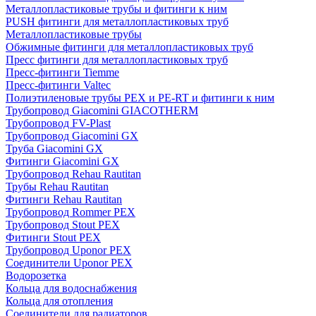
Металлопластиковые трубы и фитинги к ним
PUSH фитинги для металлопластиковых труб
Металлопластиковые трубы
Обжимные фитинги для металлопластиковых труб
Пресс фитинги для металлопластиковых труб
Пресс-фитинги Tiemme
Пресс-фитинги Valtec
Полиэтиленовые трубы PEX и PE-RT и фитинги к ним
Трубопровод Giacomini GIACOTHERM
Трубопровод FV-Plast
Трубопровод Giacomini GX
Труба Giacomini GX
Фитинги Giacomini GX
Трубопровод Rehau Rautitan
Трубы Rehau Rautitan
Фитинги Rehau Rautitan
Трубопровод Rommer PEX
Трубопровод Stout PEX
Фитинги Stout PEX
Трубопровод Uponor PEX
Соединители Uponor PEX
Водорозетка
Кольца для водоснабжения
Кольца для отопления
Соединители для радиаторов