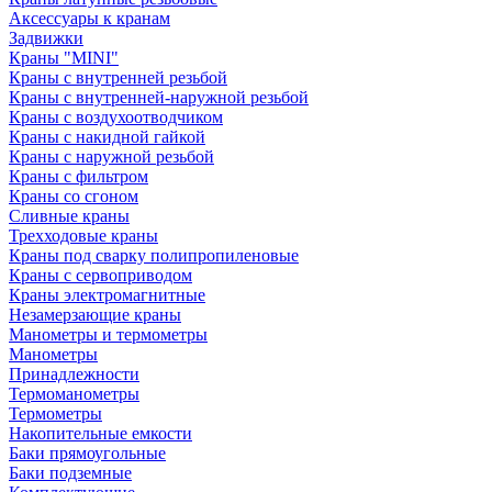
Аксессуары к кранам
Задвижки
Краны "MINI"
Краны с внутренней резьбой
Краны с внутренней-наружной резьбой
Краны с воздухоотводчиком
Краны с накидной гайкой
Краны с наружной резьбой
Краны с фильтром
Краны со сгоном
Сливные краны
Трехходовые краны
Краны под сварку полипропиленовые
Краны с сервоприводом
Краны электромагнитные
Незамерзающие краны
Манометры и термометры
Манометры
Принадлежности
Термоманометры
Термометры
Накопительные емкости
Баки прямоугольные
Баки подземные