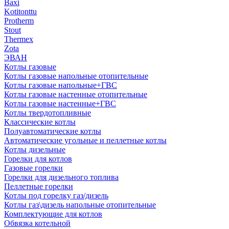
Baxi
Kotitonttu
Protherm
Stout
Thermex
Zota
ЭВАН
Котлы газовые
Котлы газовые напольные отопительные
Котлы газовые напольные+ГВС
Котлы газовые настенные отопительные
Котлы газовые настенные+ГВС
Котлы твердотопливные
Классические котлы
Полуавтоматические котлы
Автоматические угольные и пеллетные котлы
Котлы дизельные
Горелки для котлов
Газовые горелки
Горелки для дизельного топлива
Пеллетные горелки
Котлы под горелку газ/дизель
Котлы газ\дизель напольные отопительные
Комплектующие для котлов
Обвязка котельной