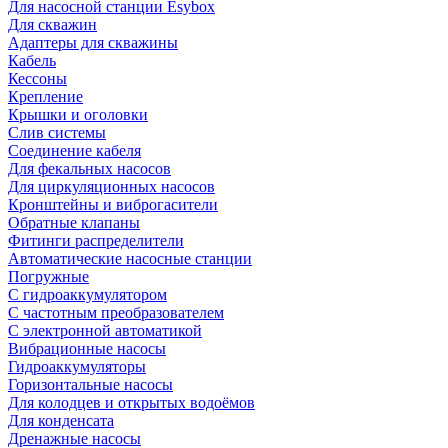
Для насосной станции Esybox
Для скважин
Адаптеры для скважины
Кабель
Кессоны
Крепление
Крышки и оголовки
Слив системы
Соединение кабеля
Для фекальных насосов
Для циркуляционных насосов
Кронштейны и виброгасители
Обратные клапаны
Фитинги распределители
Автоматические насосные станции
Погружные
С гидроаккумулятором
С частотным преобразователем
С электронной автоматикой
Вибрационные насосы
Гидроаккумуляторы
Горизонтальные насосы
Для колодцев и открытых водоёмов
Для конденсата
Дренажные насосы