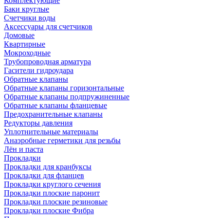
Комплектующие
Баки круглые
Счетчики воды
Аксессуары для счетчиков
Домовые
Квартирные
Мокроходные
Трубопроводная арматура
Гасители гидроудара
Обратные клапаны
Обратные клапаны горизонтальные
Обратные клапаны подпружиненные
Обратные клапаны фланцевые
Предохранительные клапаны
Редукторы давления
Уплотнительные материалы
Анаэробные герметики для резьбы
Лён и паста
Прокладки
Прокладки для кранбуксы
Прокладки для фланцев
Прокладки круглого сечения
Прокладки плоские паронит
Прокладки плоские резиновые
Прокладки плоские Фибра