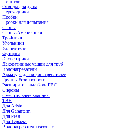
Ниппели
Отводы для душа
Переходники
Пробки
Пробки для испытания
Сгоны
Сгоны-Американки
Тройники
Угольники
Удлинители
Футорки
Эксцентрики
Декоративные чашки для труб
Водонагреватели
Арматура для водонагревателей
Группы безопасности
Расширительные баки ГВС
Сифоны
Смесительные клапаны
ТЭН
Для Ariston
Для Garanterm
Для Реал
Для Термекс
Водонагреватели газовые