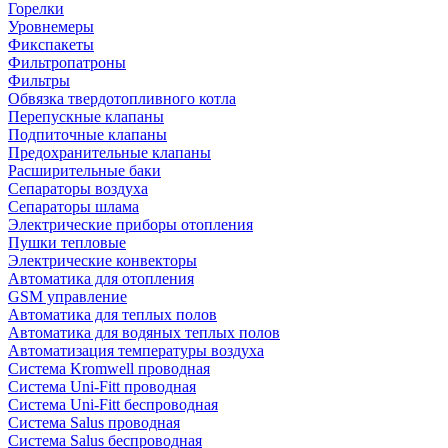
Горелки
Уровнемеры
Фикспакеты
Фильтропатроны
Фильтры
Обвязка твердотопливного котла
Перепускные клапаны
Подпиточные клапаны
Предохранительные клапаны
Расширительные баки
Сепараторы воздуха
Сепараторы шлама
Электрические приборы отопления
Пушки тепловые
Электрические конвекторы
Автоматика для отопления
GSM управление
Автоматика для теплых полов
Автоматика для водяных теплых полов
Автоматизация температуры воздуха
Система Kromwell проводная
Система Uni-Fitt проводная
Система Uni-Fitt беспроводная
Система Salus проводная
Система Salus беспроводная