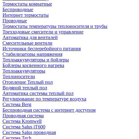
Термостаты комнатные
Беспроводные
Интернет термостаты
Проводные
Термостаты температуры теплоносителя и трубы
Трехходовые смесители и управление
Автоматика для вентилей
Смесительные вентили
Источники бесперебойного питания
Стабилизаторы напряжения
Теплоаккумуляторы и бойлеры
Бойлеры косвенного нагрева
Теплоаккумуляторы
Теплоносители
Отопление Теплый пол
Водяной теплый пол
Автоматика системы теплый пол
Регулирование по температуре воздуха
Система Berg
Беспроводная система с интернет доступом
Проводная система
Система Kromwell
Система Salus iT600
Система Salus проводная
Система Tech