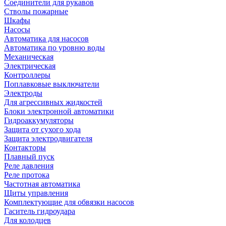
Соединители для рукавов
Стволы пожарные
Шкафы
Насосы
Автоматика для насосов
Автоматика по уровню воды
Механическая
Электрическая
Контроллеры
Поплавковые выключатели
Электроды
Для агрессивных жидкостей
Блоки электронной автоматики
Гидроаккумуляторы
Защита от сухого хода
Защита электродвигателя
Контакторы
Плавный пуск
Реле давления
Реле протока
Частотная автоматика
Щиты управления
Комплектующие для обвязки насосов
Гаситель гидроудара
Для колодцев