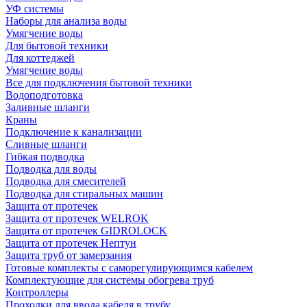
УФ системы
Наборы для анализа воды
Умягчение воды
Для бытовой техники
Для коттеджей
Умягчение воды
Все для подключения бытовой техники
Водоподготовка
Заливные шланги
Краны
Подключение к канализации
Сливные шланги
Гибкая подводка
Подводка для воды
Подводка для смесителей
Подводка для стиральных машин
Защита от протечек
Защита от протечек WELROK
Защита от протечек GIDROLOCK
Защита от протечек Нептун
Защита труб от замерзания
Готовые комплекты с саморегулирующимся кабелем
Комплектующие для системы обогрева труб
Контроллеры
Проходки для ввода кабеля в трубу