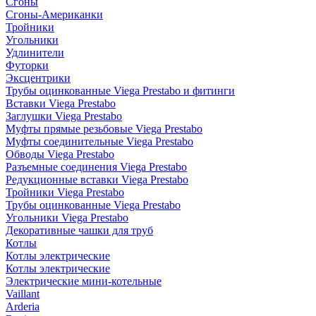
Сгоны
Сгоны-Американки
Тройники
Угольники
Удлинители
Футорки
Эксцентрики
Трубы оцинкованные Viega Prestabo и фитинги
Вставки Viega Prestabo
Заглушки Viega Prestabo
Муфты прямые резьбовые Viega Prestabo
Муфты соединительные Viega Prestabo
Обводы Viega Prestabo
Разъемные соединения Viega Prestabo
Редукционные вставки Viega Prestabo
Тройники Viega Prestabo
Трубы оцинкованные Viega Prestabo
Угольники Viega Prestabo
Декоративные чашки для труб
Котлы
Котлы электрические
Котлы электрические
Электрические мини-котельные
Vaillant
Arderia