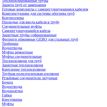
Теплоизолированные трубы
Защита труб от замерзания
Готовые комплекты с саморегулирующимся кабелем
Комплектующие для системы обогрева труб
Контроллеры
Проходки для ввода кабеля в трубу
Соединительные муфты
Саморегулирующийся кабель
Защитные трубы гофрированные
Фитинги обжимные GEBO для стальных труб
Тройники
Водоотводы
Муфты ремонтные
Муфты соединительные
Теплоизоляция для труб
Защитная теплоизоляция
Крепление теплоизоляции
Трубная полиэтиленовая изоляция
Резьбовые соединители латунные
Бочата
Водоотводы
Водорозетки
Гайки
Крестовины
Муфты