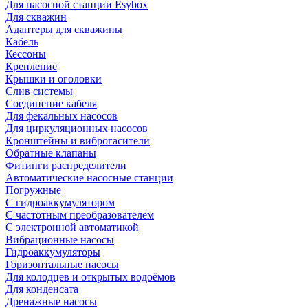
Для насосной станции Esybox
Для скважин
Адаптеры для скважины
Кабель
Кессоны
Крепление
Крышки и оголовки
Слив системы
Соединение кабеля
Для фекальных насосов
Для циркуляционных насосов
Кронштейны и виброгасители
Обратные клапаны
Фитинги распределители
Автоматические насосные станции
Погружные
С гидроаккумулятором
С частотным преобразователем
С электронной автоматикой
Вибрационные насосы
Гидроаккумуляторы
Горизонтальные насосы
Для колодцев и открытых водоёмов
Для конденсата
Дренажные насосы