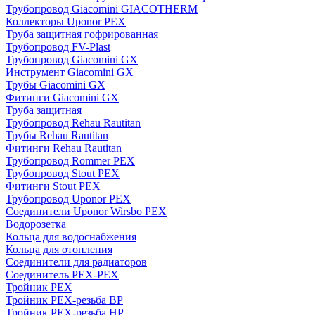
Трубопровод Giacomini GIACOTHERM
Коллекторы Uponor PEX
Труба защитная гофрированная
Трубопровод FV-Plast
Трубопровод Giacomini GX
Инструмент Giacomini GX
Трубы Giacomini GX
Фитинги Giacomini GX
Труба защитная
Трубопровод Rehau Rautitan
Трубы Rehau Rautitan
Фитинги Rehau Rautitan
Трубопровод Rommer PEX
Трубопровод Stout PEX
Фитинги Stout PEX
Трубопровод Uponor PEX
Соединители Uponor Wirsbo PEX
Водорозетка
Кольца для водоснабжения
Кольца для отопления
Соединители для радиаторов
Соединитель PEX-PEX
Тройник PEX
Тройник PEX-резьба ВР
Тройник PEX-резьба НР