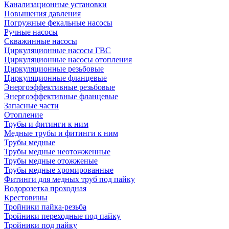
Канализационные установки
Повышения давления
Погружные фекальные насосы
Ручные насосы
Скважинные насосы
Циркуляционные насосы ГВС
Циркуляционные насосы отопления
Циркуляционные резьбовые
Циркуляционные фланцевые
Энергоэффективные резьбовые
Энергоэффективные фланцевые
Запасные части
Отопление
Трубы и фитинги к ним
Медные трубы и фитинги к ним
Трубы медные
Трубы медные неотожженные
Трубы медные отожженые
Трубы медные хромированные
Фитинги для медных труб под пайку
Водорозетка проходная
Крестовины
Тройники пайка-резьба
Тройники переходные под пайку
Тройники под пайку