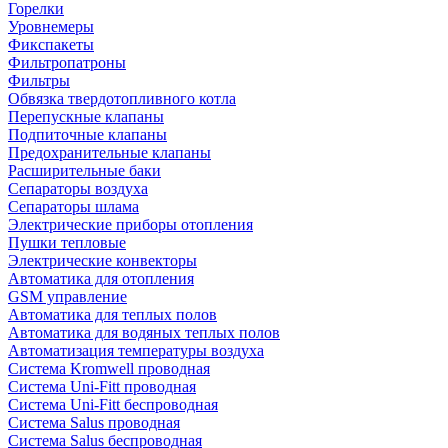
Горелки
Уровнемеры
Фикспакеты
Фильтропатроны
Фильтры
Обвязка твердотопливного котла
Перепускные клапаны
Подпиточные клапаны
Предохранительные клапаны
Расширительные баки
Сепараторы воздуха
Сепараторы шлама
Электрические приборы отопления
Пушки тепловые
Электрические конвекторы
Автоматика для отопления
GSM управление
Автоматика для теплых полов
Автоматика для водяных теплых полов
Автоматизация температуры воздуха
Система Kromwell проводная
Система Uni-Fitt проводная
Система Uni-Fitt беспроводная
Система Salus проводная
Система Salus беспроводная