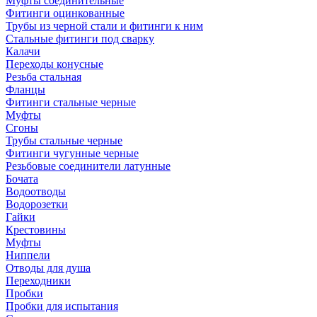
Муфты соединительные
Фитинги оцинкованные
Трубы из черной стали и фитинги к ним
Стальные фитинги под сварку
Калачи
Переходы конусные
Резьба стальная
Фланцы
Фитинги стальные черные
Муфты
Сгоны
Трубы стальные черные
Фитинги чугунные черные
Резьбовые соединители латунные
Бочата
Водоотводы
Водорозетки
Гайки
Крестовины
Муфты
Ниппели
Отводы для душа
Переходники
Пробки
Пробки для испытания