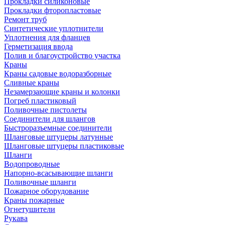
Прокладки силиконовые
Прокладки фторопластовые
Ремонт труб
Синтетические уплотнители
Уплотнения для фланцев
Герметизация ввода
Полив и благоустройство участка
Краны
Краны садовые водоразборные
Сливные краны
Незамерзающие краны и колонки
Погреб пластиковый
Поливочные пистолеты
Соединители для шлангов
Быстроразъемные соединители
Шланговые штуцеры латунные
Шланговые штуцеры пластиковые
Шланги
Водопроводные
Напорно-всасывающие шланги
Поливочные шланги
Пожарное оборудование
Краны пожарные
Огнетушители
Рукава