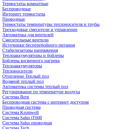
Термостаты комнатные
Беспроводные
Интернет термостаты
Проводные
Термостаты температуры теплоносителя и трубы
Трехходовые смесители и управление
Автоматика для вентилей
Смесительные вентили
Источники бесперебойного питания
Стабилизаторы напряжения
Теплоаккумуляторы и бойлеры
Бойлеры косвенного нагрева
Теплоаккумуляторы
Теплоносители
Отопление Теплый пол
Водяной теплый пол
Автоматика системы теплый пол
Регулирование по температуре воздуха
Система Berg
Беспроводная система с интернет доступом
Проводная система
Система Kromwell
Система Salus iT600
Система Salus проводная
Система Tech