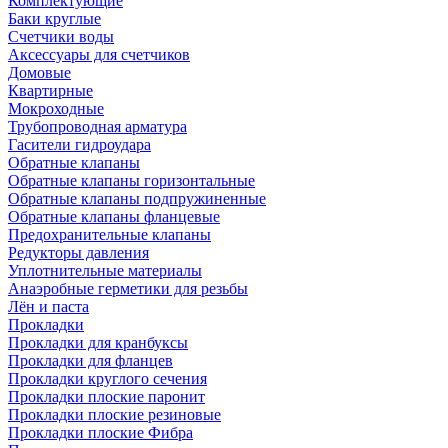
Комплектующие
Баки круглые
Счетчики воды
Аксессуары для счетчиков
Домовые
Квартирные
Мокроходные
Трубопроводная арматура
Гасители гидроудара
Обратные клапаны
Обратные клапаны горизонтальные
Обратные клапаны подпружиненные
Обратные клапаны фланцевые
Предохранительные клапаны
Редукторы давления
Уплотнительные материалы
Анаэробные герметики для резьбы
Лён и паста
Прокладки
Прокладки для кранбуксы
Прокладки для фланцев
Прокладки круглого сечения
Прокладки плоские паронит
Прокладки плоские резиновые
Прокладки плоские Фибра