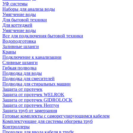
УФ системы
Наборы для анализа воды
Умягчение воды
Для бытовой техники
Для коттеджей
Умягчение воды
Все для подключения бытовой техники
Водоподготовка
Заливные шланги
Краны
Подключение к канализации
Сливные шланги
Гибкая подводка
Подводка для воды
Подводка для смесителей
Подводка для стиральных машин
Защита от протечек
Защита от протечек WELROK
Защита от протечек GIDROLOCK
Защита от протечек Нептун
Защита труб от замерзания
Готовые комплекты с саморегулирующимся кабелем
Комплектующие для системы обогрева труб
Контроллеры
Проходки для ввода кабеля в трубу