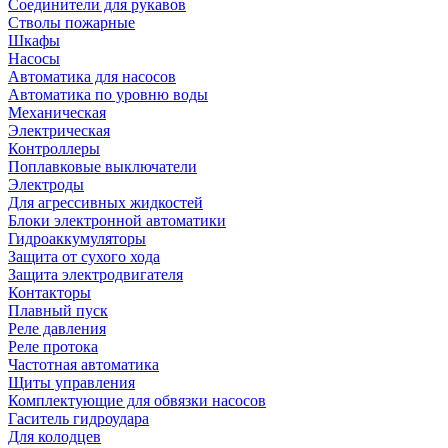
Соединители для рукавов
Стволы пожарные
Шкафы
Насосы
Автоматика для насосов
Автоматика по уровню воды
Механическая
Электрическая
Контроллеры
Поплавковые выключатели
Электроды
Для агрессивных жидкостей
Блоки электронной автоматики
Гидроаккумуляторы
Защита от сухого хода
Защита электродвигателя
Контакторы
Плавный пуск
Реле давления
Реле протока
Частотная автоматика
Щиты управления
Комплектующие для обвязки насосов
Гаситель гидроудара
Для колодцев