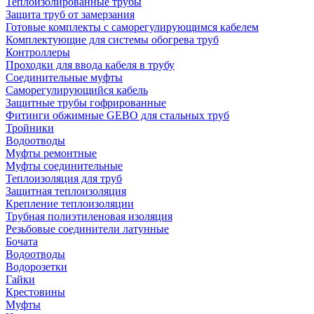
Теплоизолированные трубы
Защита труб от замерзания
Готовые комплекты с саморегулирующимся кабелем
Комплектующие для системы обогрева труб
Контроллеры
Проходки для ввода кабеля в трубу
Соединительные муфты
Саморегулирующийся кабель
Защитные трубы гофрированные
Фитинги обжимные GEBO для стальных труб
Тройники
Водоотводы
Муфты ремонтные
Муфты соединительные
Теплоизоляция для труб
Защитная теплоизоляция
Крепление теплоизоляции
Трубная полиэтиленовая изоляция
Резьбовые соединители латунные
Бочата
Водоотводы
Водорозетки
Гайки
Крестовины
Муфты