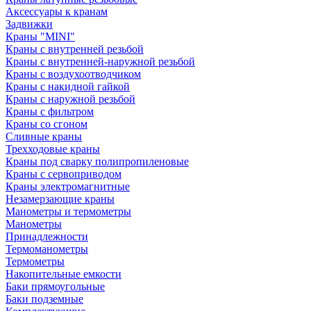
Аксессуары к кранам
Задвижки
Краны "MINI"
Краны с внутренней резьбой
Краны с внутренней-наружной резьбой
Краны с воздухоотводчиком
Краны с накидной гайкой
Краны с наружной резьбой
Краны с фильтром
Краны со сгоном
Сливные краны
Трехходовые краны
Краны под сварку полипропиленовые
Краны с сервоприводом
Краны электромагнитные
Незамерзающие краны
Манометры и термометры
Манометры
Принадлежности
Термоманометры
Термометры
Накопительные емкости
Баки прямоугольные
Баки подземные