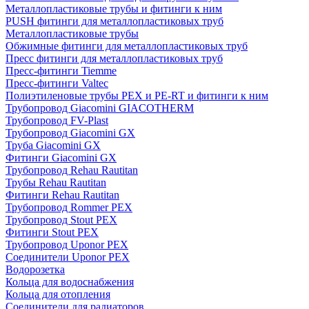
Металлопластиковые трубы и фитинги к ним
PUSH фитинги для металлопластиковых труб
Металлопластиковые трубы
Обжимные фитинги для металлопластиковых труб
Пресс фитинги для металлопластиковых труб
Пресс-фитинги Tiemme
Пресс-фитинги Valtec
Полиэтиленовые трубы PEX и PE-RT и фитинги к ним
Трубопровод Giacomini GIACOTHERM
Трубопровод FV-Plast
Трубопровод Giacomini GX
Труба Giacomini GX
Фитинги Giacomini GX
Трубопровод Rehau Rautitan
Трубы Rehau Rautitan
Фитинги Rehau Rautitan
Трубопровод Rommer PEX
Трубопровод Stout PEX
Фитинги Stout PEX
Трубопровод Uponor PEX
Соединители Uponor PEX
Водорозетка
Кольца для водоснабжения
Кольца для отопления
Соединители для радиаторов