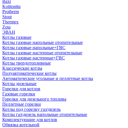
Baxi
Kotitonttu
Protherm
Stout
Thermex
Zota
ЭВАН
Котлы газовые
Котлы газовые напольные отопительные
Котлы газовые напольные+ГВС
Котлы газовые настенные отопительные
Котлы газовые настенные+ГВС
Котлы твердотопливные
Классические котлы
Полуавтоматические котлы
Автоматические угольные и пеллетные котлы
Котлы дизельные
Горелки для котлов
Газовые горелки
Горелки для дизельного топлива
Пеллетные горелки
Котлы под горелку газ/дизель
Котлы газ\дизель напольные отопительные
Комплектующие для котлов
Обвязка котельной