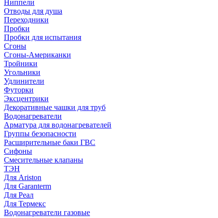
Ниппели
Отводы для душа
Переходники
Пробки
Пробки для испытания
Сгоны
Сгоны-Американки
Тройники
Угольники
Удлинители
Футорки
Эксцентрики
Декоративные чашки для труб
Водонагреватели
Арматура для водонагревателей
Группы безопасности
Расширительные баки ГВС
Сифоны
Смесительные клапаны
ТЭН
Для Ariston
Для Garanterm
Для Реал
Для Термекс
Водонагреватели газовые