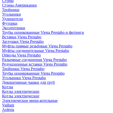
Сгоны
Сгоны-Американки
Тройники
Угольники
Удлинители
Футорки
Эксцентрики
Трубы оцинкованные Viega Prestabo и фитинги
Вставки Viega Prestabo
Заглушки Viega Prestabo
Муфты прямые резьбовые Viega Prestabo
Муфты соединительные Viega Prestabo
Обводы Viega Prestabo
Разъемные соединения Viega Prestabo
Редукционные вставки Viega Prestabo
Тройники Viega Prestabo
Трубы оцинкованные Viega Prestabo
Угольники Viega Prestabo
Декоративные чашки для труб
Котлы
Котлы электрические
Котлы электрические
Электрические мини-котельные
Vaillant
Arderia