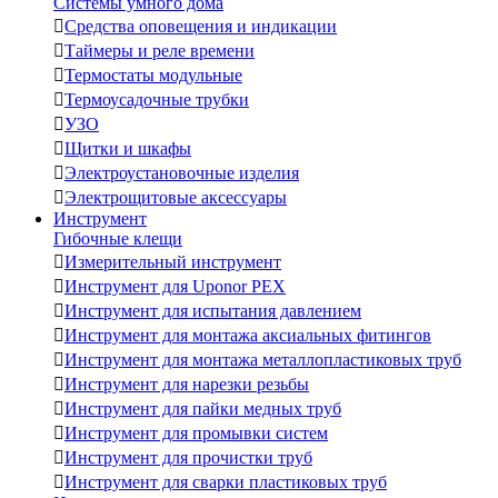
Системы умного дома

Средства оповещения и индикации

Таймеры и реле времени

Термостаты модульные

Термоусадочные трубки

УЗО

Щитки и шкафы

Электроустановочные изделия

Электрощитовые аксессуары
Инструмент
Гибочные клещи

Измерительный инструмент

Инструмент для Uponor PEX

Инструмент для испытания давлением

Инструмент для монтажа аксиальных фитингов

Инструмент для монтажа металлопластиковых труб

Инструмент для нарезки резьбы

Инструмент для пайки медных труб

Инструмент для промывки систем

Инструмент для прочистки труб

Инструмент для сварки пластиковых труб