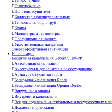

Теплосчетчики

Газоснабжение

Полотенцесушители

Коллекторы распределительные

Теплоизоляция для труб

Краны

Манометры и термометры

Обслуживание и защита

Уплотнительные материалы
Энергоэффективная вентиляция
Канализация
Бесшумная канализация Geberit Silent-PP

Автономная канализация

Аксессуары и дополнительное оборудование

Арматура с сухим затвором

Бесшумная канализация Rehau

Бесшумная канализация Uponor Decibel

Вакуумные клапаны

Внутренняя канализация

Все для подключения стиральных и посудомоечных ма

Дождевая и дренажная