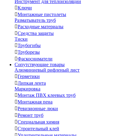
Инструмент для теплоизоляции

Ключи

Монтажные пистолеты
Разматыватель труб

Расходные материалы

Средства защиты
Тиски

Трубогибы

Труборезы

Фаскосниматели
Сопутствующие товары
Алюминиевый рифленый лист

Герметики

Липкая лента
Маркировка

Монтаж ПВХ клеевых труб

Монтажная пена

Ревизионные люки

Ремонт труб

Специальная химия

Строительный клей

Уплотнительные материалы