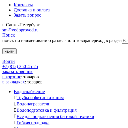
Контакты
Доставка и оплата
Задать вопрос
г. Санкт-Петербург
sm@vodoprovod.ru
Поиск
поиск по наименованию раздела или товара
переход в раздел
Войти
+7 (812) 350-45-25
заказать звонок
в корзине
:
товаров
в закладках
:
товаров
Водоснабжение

Трубы и фитинги к ним

Водонагреватели

Водоподготовка и фильтрация

Все для подключения бытовой техники

Гибкая подводка