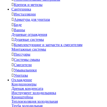

Крепеж и метизы
Сантехника

Инсталляции

Арматура для унитаза

Биде

Ванны
Душевые ограждения

Душевые системы

Комплектующие и запчасти к смесителям
Монтажные системы

Писсуары

Системы смыва

Смесители

Умывальники

Унитазы
Охлаждение
Кондиционеры
Дренаж конденсата
Инструмент холодильщика
Кронштейны
Теплоизоляция холодильная
Труба холодильная