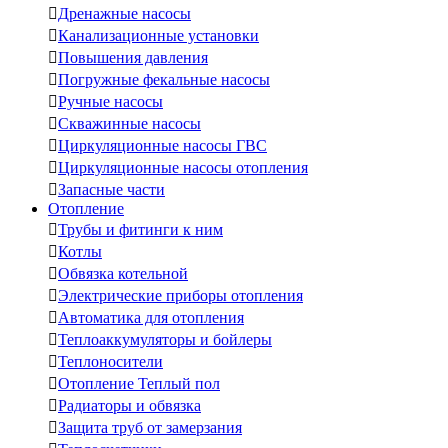

Дренажные насосы

Канализационные установки

Повышения давления

Погружные фекальные насосы

Ручные насосы

Скважинные насосы

Циркуляционные насосы ГВС

Циркуляционные насосы отопления

Запасные части
Отопление

Трубы и фитинги к ним

Котлы

Обвязка котельной

Электрические приборы отопления

Автоматика для отопления

Теплоаккумуляторы и бойлеры

Теплоносители

Отопление Теплый пол

Радиаторы и обвязка

Защита труб от замерзания