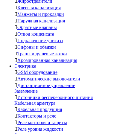

Жироотделители

Клеевая канализация

Манжеты и прокладки

Наружная канализация

Обратные клапаны

Отвод конденсата

Подключение унитаза

Сифоны и обвязки

Трапы и душевые лотки

Хромированная канализация
Электрика

GSM оборудование

Автоматические выключатели

Дистанционное управление
Заземление

Источники бесперебойного питания
Кабельная арматура

Кабельная продукция

Контакторы и реле

Реле контроля и защиты

Реле уровня жидкости