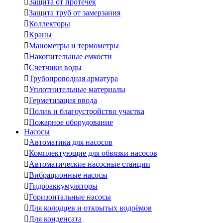

Защита от протечек

Защита труб от замерзания

Коллекторы

Краны

Манометры и термометры

Накопительные емкости

Счетчики воды

Трубопроводная арматура

Уплотнительные материалы

Герметизация ввода

Полив и благоустройство участка

Пожарное оборудование
Насосы

Автоматика для насосов

Комплектующие для обвязки насосов

Автоматические насосные станции

Вибрационные насосы

Гидроаккумуляторы

Горизонтальные насосы

Для колодцев и открытых водоёмов

Для конденсата