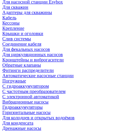
Для насосной станции Esybox
Для скважин
Адаптеры для скважины
Кабель
Кессоны
Крепление
Крышки и оголовки
Слив системы
Соединение кабеля
Для фекальных насосов
Для циркуляционных насосов
Кронштейны и виброгасители
Обратные клапаны
Фитинги распределители
Автоматические насосные станции
Погружные
С гидроаккумулятором
С частотным преобразователем
С электронной автоматикой
Вибрационные насосы
Гидроаккумуляторы
Горизонтальные насосы
Для колодцев и открытых водоёмов
Для конденсата
Дренажные насосы