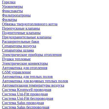
Горелки
Уровнемеры
Фикспакеты
Фильтропатроны
Фильтры
Обвязка твердотопливного котла
Перепускные клапаны
Подпиточные клапаны
Предохранительные клапаны
Расширительные баки
Сепараторы воздуха
Сепараторы шлама
Электрические приборы отопления
Пушки тепловые
Электрические конвекторы
Автоматика для отопления
GSM управление
Автоматика для теплых полов
Автоматика для водяных теплых полов
Автоматизация температуры воздуха
Система Kromwell проводная
Система Uni-Fitt проводная
Система Uni-Fitt беспроводная
Система Salus проводная
Система Salus беспроводная