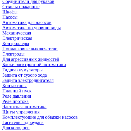
Соединители для рукавов
Стволы пожарные
Шкафы
Насосы
Автоматика для насосов
Автоматика по уровню воды
Механическая
Электрическая
Контроллеры
Поплавковые выключатели
Электроды
Для агрессивных жидкостей
Блоки электронной автоматики
Гидроаккумуляторы
Защита от сухого хода
Защита электродвигателя
Контакторы
Плавный пуск
Реле давления
Реле протока
Частотная автоматика
Щиты управления
Комплектующие для обвязки насосов
Гаситель гидроудара
Для колодцев