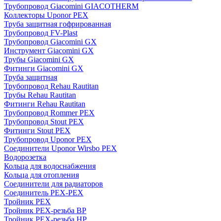
Трубопровод Giacomini GIACOTHERM
Коллекторы Uponor PEX
Труба защитная гофрированная
Трубопровод FV-Plast
Трубопровод Giacomini GX
Инструмент Giacomini GX
Трубы Giacomini GX
Фитинги Giacomini GX
Труба защитная
Трубопровод Rehau Rautitan
Трубы Rehau Rautitan
Фитинги Rehau Rautitan
Трубопровод Rommer PEX
Трубопровод Stout PEX
Фитинги Stout PEX
Трубопровод Uponor PEX
Соединители Uponor Wirsbo PEX
Водорозетка
Кольца для водоснабжения
Кольца для отопления
Соединители для радиаторов
Соединитель PEX-PEX
Тройник PEX
Тройник PEX-резьба ВР
Тройник PEX-резьба НР