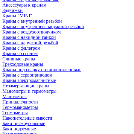
Аксессуары к кранам
Задвижки
Краны "MINI"
Краны с внутренней резьбой
Краны с внутренней-наружной резьбой
Краны с воздухоотводчиком
Краны с накидной гайкой
Краны с наружной резьбой
Краны с фильтром
Краны со сгоном
Сливные краны
Трехходовые краны
Краны под сварку полипропиленовые
Краны с сервоприводом
Краны электромагнитные
Незамерзающие краны
Манометры и термометры
Манометры
Принадлежности
Термоманометры
Термометры
Накопительные емкости
Баки прямоугольные
Баки подземные