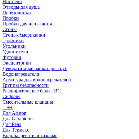
Ниппели
Отводы для душа
Переходники
Пробки
Пробки для испытания
Сгоны
Сгоны-Американки
Тройники
Угольники
Удлинители
Футорки
Эксцентрики
Декоративные чашки для труб
Водонагреватели
Арматура для водонагревателей
Группы безопасности
Расширительные баки ГВС
Сифоны
Смесительные клапаны
ТЭН
Для Ariston
Для Garanterm
Для Реал
Для Термекс
Водонагреватели газовые