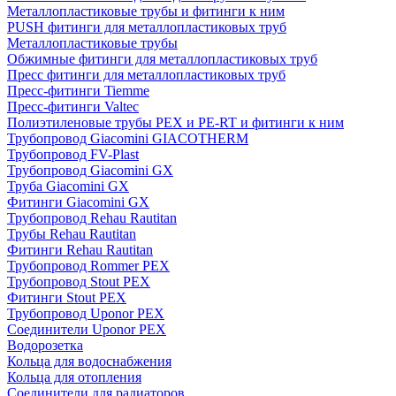
Металлопластиковые трубы и фитинги к ним
PUSH фитинги для металлопластиковых труб
Металлопластиковые трубы
Обжимные фитинги для металлопластиковых труб
Пресс фитинги для металлопластиковых труб
Пресс-фитинги Tiemme
Пресс-фитинги Valtec
Полиэтиленовые трубы PEX и PE-RT и фитинги к ним
Трубопровод Giacomini GIACOTHERM
Трубопровод FV-Plast
Трубопровод Giacomini GX
Труба Giacomini GX
Фитинги Giacomini GX
Трубопровод Rehau Rautitan
Трубы Rehau Rautitan
Фитинги Rehau Rautitan
Трубопровод Rommer PEX
Трубопровод Stout PEX
Фитинги Stout PEX
Трубопровод Uponor PEX
Соединители Uponor PEX
Водорозетка
Кольца для водоснабжения
Кольца для отопления
Соединители для радиаторов