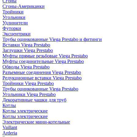
Сгоны
Сгоны-Американки
Тройники
Угольники
Удлинители
Футорки
Эксцентрики
Трубы оцинкованные Viega Prestabo и фитинги
Вставки Viega Prestabo
Заглушки Viega Prestabo
Муфты прямые резьбовые Viega Prestabo
Муфты соединительные Viega Prestabo
Обводы Viega Prestabo
Разъемные соединения Viega Prestabo
Редукционные вставки Viega Prestabo
Тройники Viega Prestabo
Трубы оцинкованные Viega Prestabo
Угольники Viega Prestabo
Декоративные чашки для труб
Котлы
Котлы электрические
Котлы электрические
Электрические мини-котельные
Vaillant
Arderia