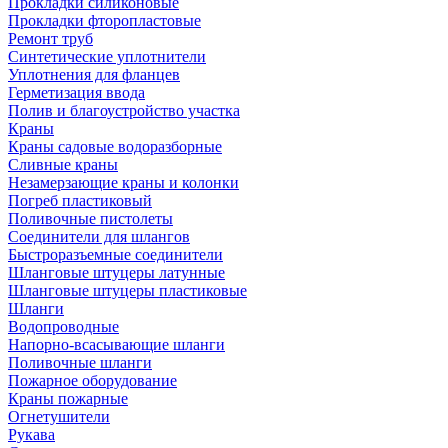
Прокладки силиконовые
Прокладки фторопластовые
Ремонт труб
Синтетические уплотнители
Уплотнения для фланцев
Герметизация ввода
Полив и благоустройство участка
Краны
Краны садовые водоразборные
Сливные краны
Незамерзающие краны и колонки
Погреб пластиковый
Поливочные пистолеты
Соединители для шлангов
Быстроразъемные соединители
Шланговые штуцеры латунные
Шланговые штуцеры пластиковые
Шланги
Водопроводные
Напорно-всасывающие шланги
Поливочные шланги
Пожарное оборудование
Краны пожарные
Огнетушители
Рукава