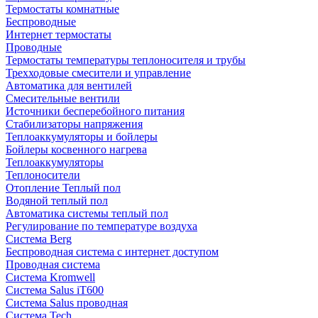
Термостаты комнатные
Беспроводные
Интернет термостаты
Проводные
Термостаты температуры теплоносителя и трубы
Трехходовые смесители и управление
Автоматика для вентилей
Смесительные вентили
Источники бесперебойного питания
Стабилизаторы напряжения
Теплоаккумуляторы и бойлеры
Бойлеры косвенного нагрева
Теплоаккумуляторы
Теплоносители
Отопление Теплый пол
Водяной теплый пол
Автоматика системы теплый пол
Регулирование по температуре воздуха
Система Berg
Беспроводная система с интернет доступом
Проводная система
Система Kromwell
Система Salus iT600
Система Salus проводная
Система Tech