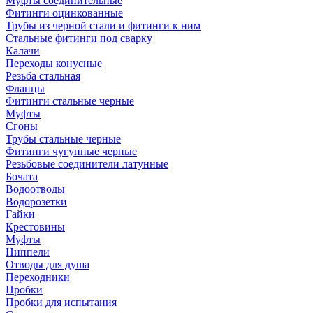
Муфты соединительные
Фитинги оцинкованные
Трубы из черной стали и фитинги к ним
Стальные фитинги под сварку
Калачи
Переходы конусные
Резьба стальная
Фланцы
Фитинги стальные черные
Муфты
Сгоны
Трубы стальные черные
Фитинги чугунные черные
Резьбовые соединители латунные
Бочата
Водоотводы
Водорозетки
Гайки
Крестовины
Муфты
Ниппели
Отводы для душа
Переходники
Пробки
Пробки для испытания