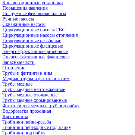
Канализационные установки
Повышения давления
Погружные фекальные насосы
Ручные насосы
Скважинные насосы
Циркуляционные насосы ГВС
Циркуляционные насосы отопления
Циркуляционные резьбовые
Циркуляционные фланцевые
Энергоэффективные резьбовые
Энергоэффективные фланцевые
Запасные части
Отопление
Трубы и фитинги к ним
Медные трубы и фитинги к ним
Трубы медные
Трубы медные неотожженные
Трубы медные отожженые
Трубы медные хромированные
Фитинги для медных труб под пайку
Водорозетка проходная
Крестовины
Тройники пайка-резьба
Тройники переходные под пайку
Тройники под пайку