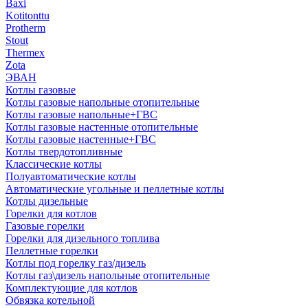
Baxi
Kotitonttu
Protherm
Stout
Thermex
Zota
ЭВАН
Котлы газовые
Котлы газовые напольные отопительные
Котлы газовые напольные+ГВС
Котлы газовые настенные отопительные
Котлы газовые настенные+ГВС
Котлы твердотопливные
Классические котлы
Полуавтоматические котлы
Автоматические угольные и пеллетные котлы
Котлы дизельные
Горелки для котлов
Газовые горелки
Горелки для дизельного топлива
Пеллетные горелки
Котлы под горелку газ/дизель
Котлы газ\дизель напольные отопительные
Комплектующие для котлов
Обвязка котельной