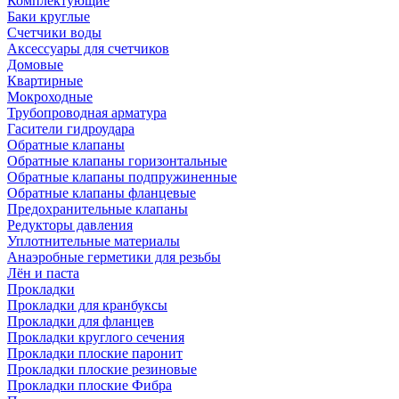
Комплектующие
Баки круглые
Счетчики воды
Аксессуары для счетчиков
Домовые
Квартирные
Мокроходные
Трубопроводная арматура
Гасители гидроудара
Обратные клапаны
Обратные клапаны горизонтальные
Обратные клапаны подпружиненные
Обратные клапаны фланцевые
Предохранительные клапаны
Редукторы давления
Уплотнительные материалы
Анаэробные герметики для резьбы
Лён и паста
Прокладки
Прокладки для кранбуксы
Прокладки для фланцев
Прокладки круглого сечения
Прокладки плоские паронит
Прокладки плоские резиновые
Прокладки плоские Фибра