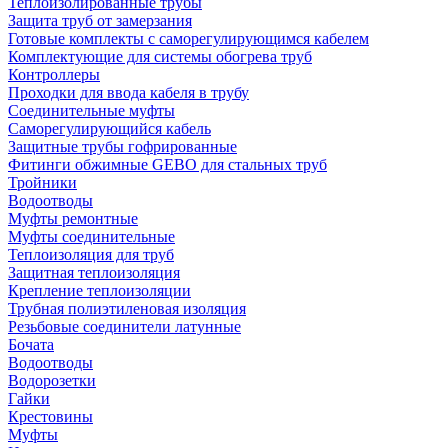
Теплоизолированные трубы
Защита труб от замерзания
Готовые комплекты с саморегулирующимся кабелем
Комплектующие для системы обогрева труб
Контроллеры
Проходки для ввода кабеля в трубу
Соединительные муфты
Саморегулирующийся кабель
Защитные трубы гофрированные
Фитинги обжимные GEBO для стальных труб
Тройники
Водоотводы
Муфты ремонтные
Муфты соединительные
Теплоизоляция для труб
Защитная теплоизоляция
Крепление теплоизоляции
Трубная полиэтиленовая изоляция
Резьбовые соединители латунные
Бочата
Водоотводы
Водорозетки
Гайки
Крестовины
Муфты