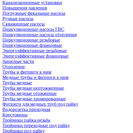
Канализационные установки
Повышения давления
Погружные фекальные насосы
Ручные насосы
Скважинные насосы
Циркуляционные насосы ГВС
Циркуляционные насосы отопления
Циркуляционные резьбовые
Циркуляционные фланцевые
Энергоэффективные резьбовые
Энергоэффективные фланцевые
Запасные части
Отопление
Трубы и фитинги к ним
Медные трубы и фитинги к ним
Трубы медные
Трубы медные неотожженные
Трубы медные отожженые
Трубы медные хромированные
Фитинги для медных труб под пайку
Водорозетка проходная
Крестовины
Тройники пайка-резьба
Тройники переходные под пайку
Тройники под пайку