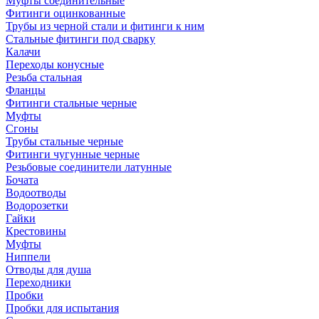
Муфты соединительные
Фитинги оцинкованные
Трубы из черной стали и фитинги к ним
Стальные фитинги под сварку
Калачи
Переходы конусные
Резьба стальная
Фланцы
Фитинги стальные черные
Муфты
Сгоны
Трубы стальные черные
Фитинги чугунные черные
Резьбовые соединители латунные
Бочата
Водоотводы
Водорозетки
Гайки
Крестовины
Муфты
Ниппели
Отводы для душа
Переходники
Пробки
Пробки для испытания