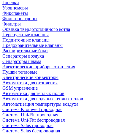
Горелки
Уровнемеры
Фикспакеты
Фильтропатроны
Фильтры
Обвязка твердотопливного котла
Перепускные клапаны
Подпиточные клапаны
Предохранительные клапаны
Расширительные баки
Сепараторы воздуха
Сепараторы шлама
Электрические приборы отопления
Пушки тепловые
Электрические конвекторы
Автоматика для отопления
GSM управление
Автоматика для теплых полов
Автоматика для водяных теплых полов
Автоматизация температуры воздуха
Система Kromwell проводная
Система Uni-Fitt проводная
Система Uni-Fitt беспроводная
Система Salus проводная
Система Salus беспроводная