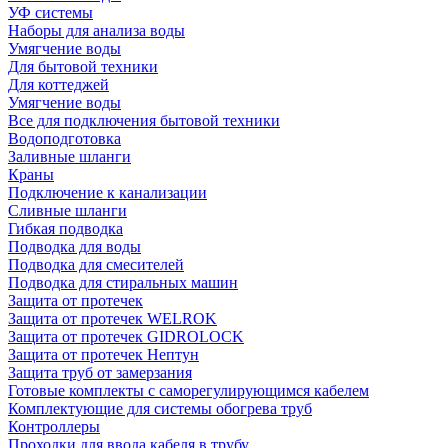
УФ системы
Наборы для анализа воды
Умягчение воды
Для бытовой техники
Для коттеджей
Умягчение воды
Все для подключения бытовой техники
Водоподготовка
Заливные шланги
Краны
Подключение к канализации
Сливные шланги
Гибкая подводка
Подводка для воды
Подводка для смесителей
Подводка для стиральных машин
Защита от протечек
Защита от протечек WELROK
Защита от протечек GIDROLOCK
Защита от протечек Нептун
Защита труб от замерзания
Готовые комплекты с саморегулирующимся кабелем
Комплектующие для системы обогрева труб
Контроллеры
Проходки для ввода кабеля в трубу