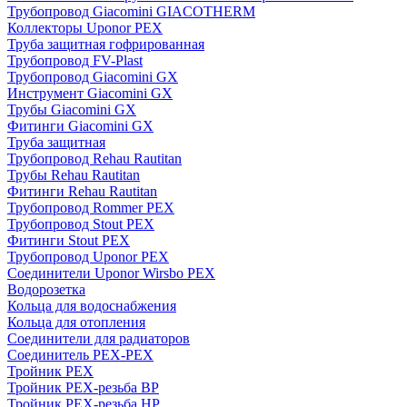
Трубопровод Giacomini GIACOTHERM
Коллекторы Uponor PEX
Труба защитная гофрированная
Трубопровод FV-Plast
Трубопровод Giacomini GX
Инструмент Giacomini GX
Трубы Giacomini GX
Фитинги Giacomini GX
Труба защитная
Трубопровод Rehau Rautitan
Трубы Rehau Rautitan
Фитинги Rehau Rautitan
Трубопровод Rommer PEX
Трубопровод Stout PEX
Фитинги Stout PEX
Трубопровод Uponor PEX
Соединители Uponor Wirsbo PEX
Водорозетка
Кольца для водоснабжения
Кольца для отопления
Соединители для радиаторов
Соединитель PEX-PEX
Тройник PEX
Тройник PEX-резьба ВР
Тройник PEX-резьба НР