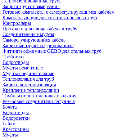
Теплоизолированные трубы
Защита труб от замерзания
Готовые комплекты с саморегулирующимся кабелем
Комплектующие для системы обогрева труб
Контроллеры
Проходки для ввода кабеля в трубу
Соединительные муфты
Саморегулирующийся кабель
Защитные трубы гофрированные
Фитинги обжимные GEBO для стальных труб
Тройники
Водоотводы
Муфты ремонтные
Муфты соединительные
Теплоизоляция для труб
Защитная теплоизоляция
Крепление теплоизоляции
Трубная полиэтиленовая изоляция
Резьбовые соединители латунные
Бочата
Водоотводы
Водорозетки
Гайки
Крестовины
Муфты