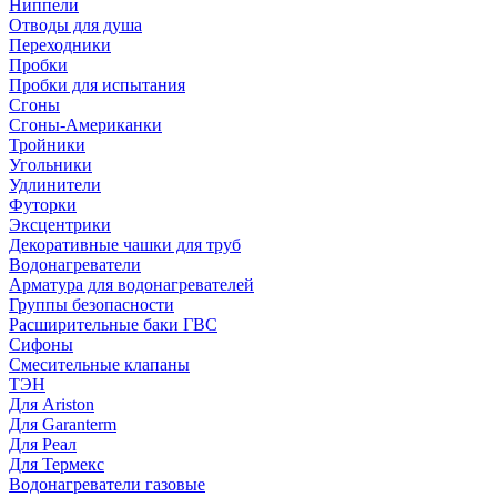
Ниппели
Отводы для душа
Переходники
Пробки
Пробки для испытания
Сгоны
Сгоны-Американки
Тройники
Угольники
Удлинители
Футорки
Эксцентрики
Декоративные чашки для труб
Водонагреватели
Арматура для водонагревателей
Группы безопасности
Расширительные баки ГВС
Сифоны
Смесительные клапаны
ТЭН
Для Ariston
Для Garanterm
Для Реал
Для Термекс
Водонагреватели газовые