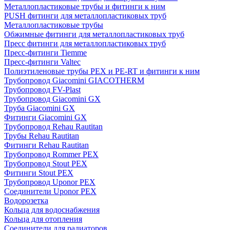
Металлопластиковые трубы и фитинги к ним
PUSH фитинги для металлопластиковых труб
Металлопластиковые трубы
Обжимные фитинги для металлопластиковых труб
Пресс фитинги для металлопластиковых труб
Пресс-фитинги Tiemme
Пресс-фитинги Valtec
Полиэтиленовые трубы PEX и PE-RT и фитинги к ним
Трубопровод Giacomini GIACOTHERM
Трубопровод FV-Plast
Трубопровод Giacomini GX
Труба Giacomini GX
Фитинги Giacomini GX
Трубопровод Rehau Rautitan
Трубы Rehau Rautitan
Фитинги Rehau Rautitan
Трубопровод Rommer PEX
Трубопровод Stout PEX
Фитинги Stout PEX
Трубопровод Uponor PEX
Соединители Uponor PEX
Водорозетка
Кольца для водоснабжения
Кольца для отопления
Соединители для радиаторов