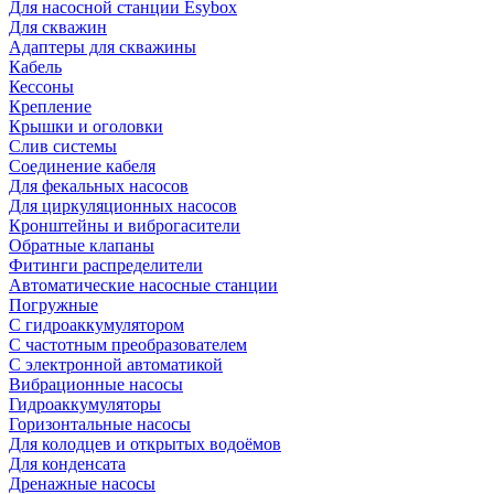
Для насосной станции Esybox
Для скважин
Адаптеры для скважины
Кабель
Кессоны
Крепление
Крышки и оголовки
Слив системы
Соединение кабеля
Для фекальных насосов
Для циркуляционных насосов
Кронштейны и виброгасители
Обратные клапаны
Фитинги распределители
Автоматические насосные станции
Погружные
С гидроаккумулятором
С частотным преобразователем
С электронной автоматикой
Вибрационные насосы
Гидроаккумуляторы
Горизонтальные насосы
Для колодцев и открытых водоёмов
Для конденсата
Дренажные насосы