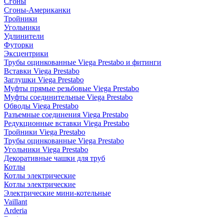
Сгоны
Сгоны-Американки
Тройники
Угольники
Удлинители
Футорки
Эксцентрики
Трубы оцинкованные Viega Prestabo и фитинги
Вставки Viega Prestabo
Заглушки Viega Prestabo
Муфты прямые резьбовые Viega Prestabo
Муфты соединительные Viega Prestabo
Обводы Viega Prestabo
Разъемные соединения Viega Prestabo
Редукционные вставки Viega Prestabo
Тройники Viega Prestabo
Трубы оцинкованные Viega Prestabo
Угольники Viega Prestabo
Декоративные чашки для труб
Котлы
Котлы электрические
Котлы электрические
Электрические мини-котельные
Vaillant
Arderia