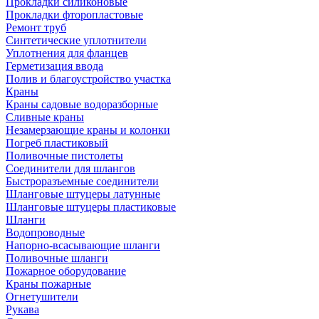
Прокладки силиконовые
Прокладки фторопластовые
Ремонт труб
Синтетические уплотнители
Уплотнения для фланцев
Герметизация ввода
Полив и благоустройство участка
Краны
Краны садовые водоразборные
Сливные краны
Незамерзающие краны и колонки
Погреб пластиковый
Поливочные пистолеты
Соединители для шлангов
Быстроразъемные соединители
Шланговые штуцеры латунные
Шланговые штуцеры пластиковые
Шланги
Водопроводные
Напорно-всасывающие шланги
Поливочные шланги
Пожарное оборудование
Краны пожарные
Огнетушители
Рукава