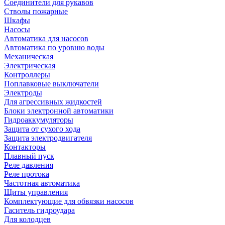
Соединители для рукавов
Стволы пожарные
Шкафы
Насосы
Автоматика для насосов
Автоматика по уровню воды
Механическая
Электрическая
Контроллеры
Поплавковые выключатели
Электроды
Для агрессивных жидкостей
Блоки электронной автоматики
Гидроаккумуляторы
Защита от сухого хода
Защита электродвигателя
Контакторы
Плавный пуск
Реле давления
Реле протока
Частотная автоматика
Щиты управления
Комплектующие для обвязки насосов
Гаситель гидроудара
Для колодцев