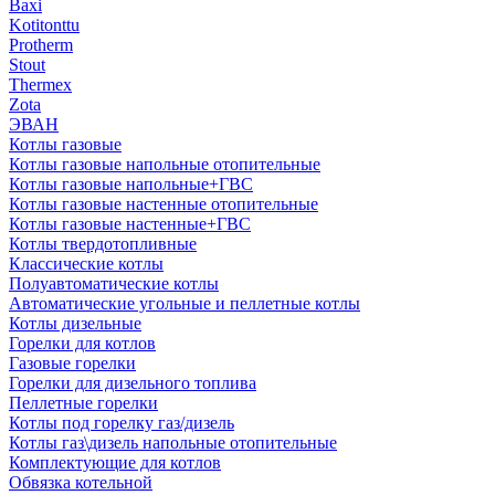
Baxi
Kotitonttu
Protherm
Stout
Thermex
Zota
ЭВАН
Котлы газовые
Котлы газовые напольные отопительные
Котлы газовые напольные+ГВС
Котлы газовые настенные отопительные
Котлы газовые настенные+ГВС
Котлы твердотопливные
Классические котлы
Полуавтоматические котлы
Автоматические угольные и пеллетные котлы
Котлы дизельные
Горелки для котлов
Газовые горелки
Горелки для дизельного топлива
Пеллетные горелки
Котлы под горелку газ/дизель
Котлы газ\дизель напольные отопительные
Комплектующие для котлов
Обвязка котельной