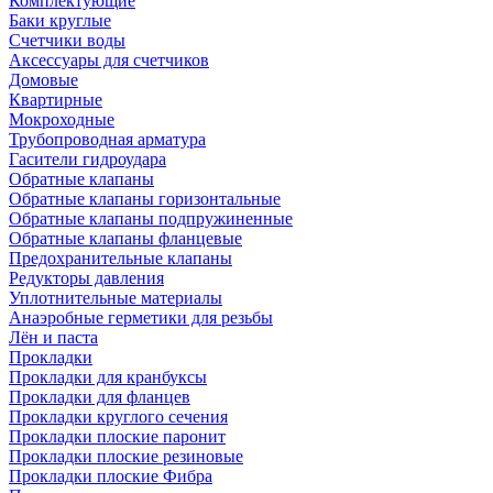
Комплектующие
Баки круглые
Счетчики воды
Аксессуары для счетчиков
Домовые
Квартирные
Мокроходные
Трубопроводная арматура
Гасители гидроудара
Обратные клапаны
Обратные клапаны горизонтальные
Обратные клапаны подпружиненные
Обратные клапаны фланцевые
Предохранительные клапаны
Редукторы давления
Уплотнительные материалы
Анаэробные герметики для резьбы
Лён и паста
Прокладки
Прокладки для кранбуксы
Прокладки для фланцев
Прокладки круглого сечения
Прокладки плоские паронит
Прокладки плоские резиновые
Прокладки плоские Фибра