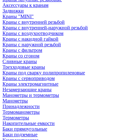
Аксессуары к кранам
Задвижки
Краны "MINI"
Краны с внутренней резьбой
Краны с внутренней-наружной резьбой
Краны с воздухоотводчиком
Краны с накидной гайкой
Краны с наружной резьбой
Краны с фильтром
Краны со сгоном
Сливные краны
Трехходовые краны
Краны под сварку полипропиленовые
Краны с сервоприводом
Краны электромагнитные
Незамерзающие краны
Манометры и термометры
Манометры
Принадлежности
Термоманометры
Термометры
Накопительные емкости
Баки прямоугольные
Баки подземные