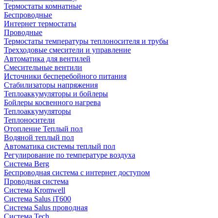
Термостаты комнатные
Беспроводные
Интернет термостаты
Проводные
Термостаты температуры теплоносителя и трубы
Трехходовые смесители и управление
Автоматика для вентилей
Смесительные вентили
Источники бесперебойного питания
Стабилизаторы напряжения
Теплоаккумуляторы и бойлеры
Бойлеры косвенного нагрева
Теплоаккумуляторы
Теплоносители
Отопление Теплый пол
Водяной теплый пол
Автоматика системы теплый пол
Регулирование по температуре воздуха
Система Berg
Беспроводная система с интернет доступом
Проводная система
Система Kromwell
Система Salus iT600
Система Salus проводная
Система Tech